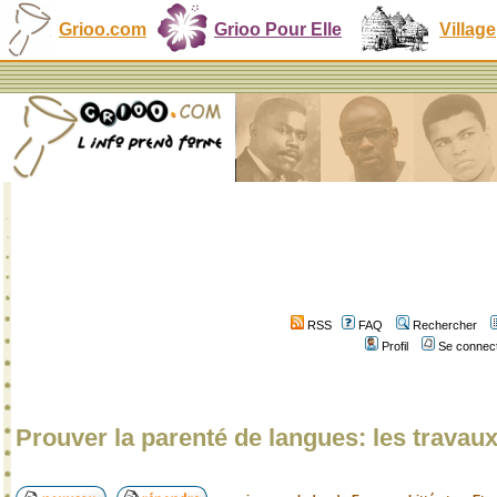
Grioo.com
Grioo Pour Elle
Village
RSS
FAQ
Rechercher
Profil
Se connect
Prouver la parenté de langues: les travau