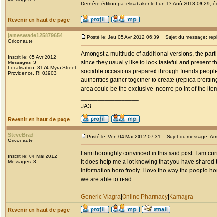
Dernière édition par elisabaker le Lun 12 Aoû 2013 09:29; éd
Revenir en haut de page
jameswade125879654
Posté le: Jeu 05 Avr 2012 06:39
Sujet du message: replic
Grioonaute
Amongst a multitude of additional versions, the parti
Inscrit le: 05 Avr 2012
since they usually like to look tasteful and present 
Messages: 3
Localisation: 3174 Myra Street
sociable occasions prepared through friends people
Providence, RI 02903
authorities gather together to create (replica breitlin
area could be the exclusive income po int of the it
_________________
JA3
Revenir en haut de page
SteveBrad
Posté le: Ven 04 Mai 2012 07:31
Sujet du message: Am
Grioonaute
I am thoroughly convinced in this said post. I am cu
Inscrit le: 04 Mai 2012
It does help me a lot knowing that you have shared t
Messages: 3
information here freely. I love the way the people her
we are able to read.
_________________
Generic Viagra
|
Online Pharmacy
|
Kamagra
Revenir en haut de page