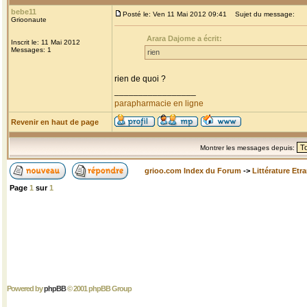
bebe11
Posté le: Ven 11 Mai 2012 09:41
Sujet du message:
Grioonaute
Arara Dajome a écrit:
Inscrit le: 11 Mai 2012
Messages: 1
rien
rien de quoi ?
_________________
parapharmacie en ligne
Revenir en haut de page
Montrer les messages depuis:
grioo.com Index du Forum
->
Littérature Etr
Page
1
sur
1
Powered by
phpBB
© 2001 phpBB Group