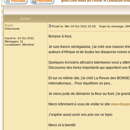
grioo.com Index du Forum
->
Littérature Etr
Auteur
Bayle
Posté le: Mer 19 Oct 2011 01:05
Sujet du message: DIAS
Grioonaute
Bonjour à tous,
Inscrit le: 14 Oct 2011
Messages: 11
Localisation: Montréal
Je suis franco sénégalaise, j'ai créé une maison d'é
auteurs d'Afrique et de toutes les diasporas noires et
Quelques écrivains africains talentueux vous y atten
Découvrez des livres importants qui apportent une fi
Et sur ce même site, j'ai créé La Revue des BONN
internationaux... Pour équilibrer un peu...
Je viens juste de démarrer la fleur au fusil, j'ai g
Merci infiniment à vous de visiter le site
www.diaspo
J’espère aussi avoir vos avis sur ce topic
Merci et à bientôt