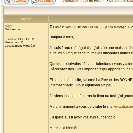
grioo.com Index du Forum
->
Littérature Etr
Auteur
Bayle
Posté le: Mer 19 Oct 2011 01:05
Sujet du message: DIAS
Grioonaute
Bonjour à tous,
Inscrit le: 14 Oct 2011
Messages: 11
Localisation: Montréal
Je suis franco sénégalaise, j'ai créé une maison d'é
auteurs d'Afrique et de toutes les diasporas noires et
Quelques écrivains africains talentueux vous y atten
Découvrez des livres importants qui apportent une fi
Et sur ce même site, j'ai créé La Revue des BONN
internationaux... Pour équilibrer un peu...
Je viens juste de démarrer la fleur au fusil, j'ai g
Merci infiniment à vous de visiter le site
www.diaspo
J’espère aussi avoir vos avis sur ce topic
Merci et à bientôt