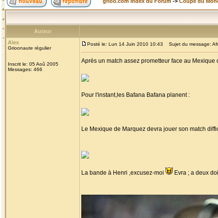
grioo.com Index du Forum
->
Coupe du Mon
Auteur
Alex
Posté le: Lun 14 Juin 2010 10:43
Sujet du message: Afr
Grioonaute régulier
Après un match assez prometteur face au Mexique q
Inscrit le: 05 Aoû 2005
Messages: 466
Pour l'instant,les Bafana Bafana planent :
Le Mexique de Marquez devra jouer son match diffici
La bande à Henri ,excusez-moi
Evra ; a deux do