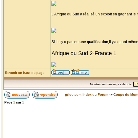
L'Afrique du Sud a réalisé un exploit en gagnant l
Si il n'y a pas eu
une qualification
,il y'a quant mêm
Afrique du Sud 2-France 1
Revenir en haut de page
Montrer les messages depuis:
grioo.com Index du Forum
->
Coupe du Mon
Page
1
sur
1