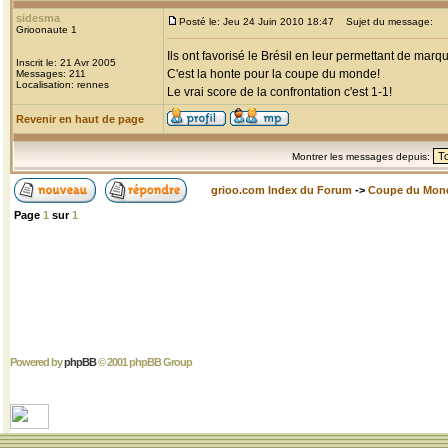
sidesma
Posté le: Jeu 24 Juin 2010 18:47
Sujet du message:
Grioonaute 1
Ils ont favorisé le Brésil en leur permettant de mar
Inscrit le: 21 Avr 2005
C'est la honte pour la coupe du monde!
Messages: 211
Localisation: rennes
Le vrai score de la confrontation c'est 1-1!
Revenir en haut de page
Montrer les messages depuis:
grioo.com Index du Forum
->
Coupe du Mon
Page
1
sur
1
Powered by
phpBB
© 2001 phpBB Group