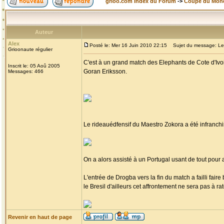
grioo.com Index du Forum
->
Coupe du Mon
Auteur
Alex
Posté le: Mer 16 Juin 2010 22:15
Sujet du message: Les E
Grioonaute régulier
C'est à un grand match des Elephants de Cote d'Ivoi
Inscrit le: 05 Aoû 2005
Goran Eriksson.
Messages: 466
Le rideauédfensif du Maestro Zokora a été infranch
On a alors assisté à un Portugal usant de tout pour a
L'entrée de Drogba vers la fin du match a failli fair
le Bresil d'ailleurs cet affrontement ne sera pas à ra
Revenir en haut de page