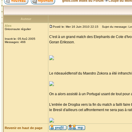
grioo.com Index du Forum
->
Coupe du Mon
Auteur
Alex
Posté le: Mer 16 Juin 2010 22:15
Sujet du message: Les E
Grioonaute régulier
C'est à un grand match des Elephants de Cote d'Ivoi
Inscrit le: 05 Aoû 2005
Goran Eriksson.
Messages: 466
Le rideauédfensif du Maestro Zokora a été infranch
On a alors assisté à un Portugal usant de tout pour a
L'entrée de Drogba vers la fin du match a failli fair
le Bresil d'ailleurs cet affrontement ne sera pas à ra
Revenir en haut de page