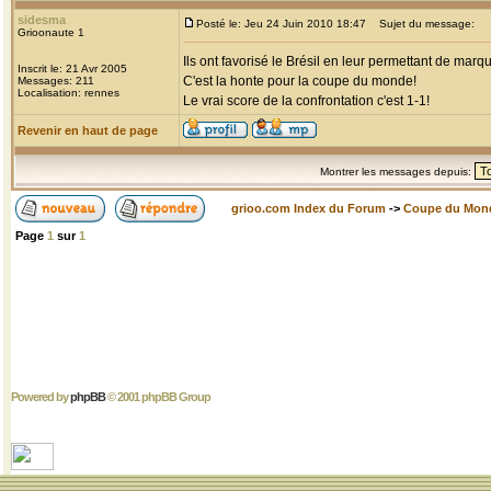
sidesma
Posté le: Jeu 24 Juin 2010 18:47
Sujet du message:
Grioonaute 1
Ils ont favorisé le Brésil en leur permettant de mar
Inscrit le: 21 Avr 2005
C'est la honte pour la coupe du monde!
Messages: 211
Localisation: rennes
Le vrai score de la confrontation c'est 1-1!
Revenir en haut de page
Montrer les messages depuis:
grioo.com Index du Forum
->
Coupe du Mon
Page
1
sur
1
Powered by
phpBB
© 2001 phpBB Group