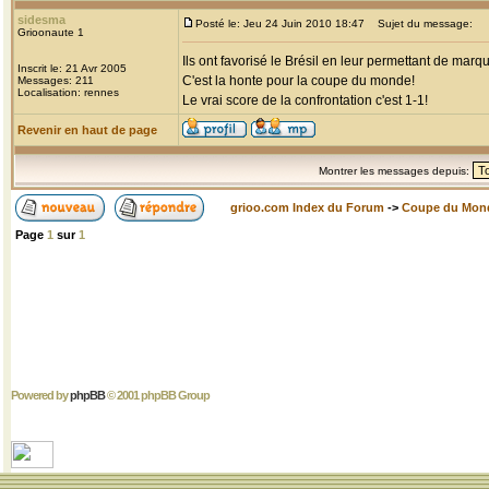
sidesma
Posté le: Jeu 24 Juin 2010 18:47
Sujet du message:
Grioonaute 1
Ils ont favorisé le Brésil en leur permettant de mar
Inscrit le: 21 Avr 2005
C'est la honte pour la coupe du monde!
Messages: 211
Localisation: rennes
Le vrai score de la confrontation c'est 1-1!
Revenir en haut de page
Montrer les messages depuis:
grioo.com Index du Forum
->
Coupe du Mon
Page
1
sur
1
Powered by
phpBB
© 2001 phpBB Group