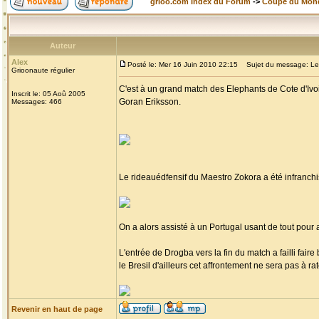
grioo.com Index du Forum
->
Coupe du Mon
Auteur
Alex
Posté le: Mer 16 Juin 2010 22:15
Sujet du message: Les E
Grioonaute régulier
C'est à un grand match des Elephants de Cote d'Ivoi
Inscrit le: 05 Aoû 2005
Goran Eriksson.
Messages: 466
Le rideauédfensif du Maestro Zokora a été infranch
On a alors assisté à un Portugal usant de tout pour a
L'entrée de Drogba vers la fin du match a failli fair
le Bresil d'ailleurs cet affrontement ne sera pas à ra
Revenir en haut de page