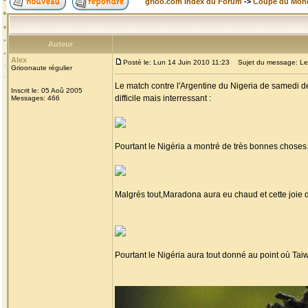
grioo.com Index du Forum
->
Coupe du Mon
Auteur
Alex
Posté le: Lun 14 Juin 2010 11:23
Sujet du message: Le Ni
Grioonaute régulier
Le match contre l'Argentine du Nigeria de samedi de
Inscrit le: 05 Aoû 2005
difficile mais interressant :
Messages: 466
Pourtant le Nigéria a montré de très bonnes choses
Malgrés tout,Maradona aura eu chaud et cette joie 
Pourtant le Nigéria aura tout donné au point où Taiw