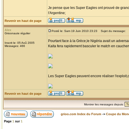
Je pense que les Super Eagles ont prouvé de grande
l'Argentine;
Revenir en haut de page
Alex
Posté le: Sam 19 Juin 2010 23:23
Sujet du message:
Grioonaute régulier
Pourtant face à la Grèce,le Nigéria avait un advers
Inscrit le: 05 Aoû 2005
Kaita fera rapidement basculer le match en cauchem
Messages: 466
Les Super Eagles peuvent encore réaliser l'exploit,c'
Revenir en haut de page
Montrer les messages depuis:
grioo.com Index du Forum
->
Coupe du Mon
Page
1
sur
1