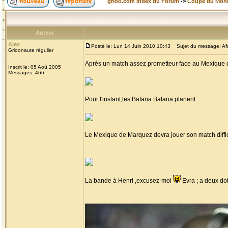
grioo.com Index du Forum
->
Coupe du Mon
Auteur
Alex
Posté le: Lun 14 Juin 2010 10:43
Sujet du message: Afr
Grioonaute régulier
Après un match assez prometteur face au Mexique q
Inscrit le: 05 Aoû 2005
Messages: 466
Pour l'instant,les Bafana Bafana planent :
Le Mexique de Marquez devra jouer son match diffici
La bande à Henri ,excusez-moi
Evra ; a deux do