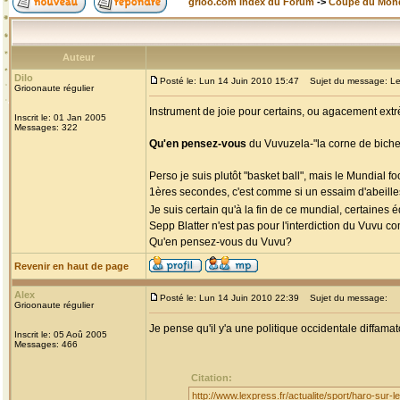
grioo.com Index du Forum
->
Coupe du Mon
Auteur
Dilo
Posté le: Lun 14 Juin 2010 15:47
Sujet du message: Le
Grioonaute régulier
Instrument de joie pour certains, ou agacement extr
Inscrit le: 01 Jan 2005
Messages: 322
Qu'en pensez-vous
du Vuvuzela-"la corne de biche
Perso je suis plutôt "basket ball", mais le Mundial f
1ères secondes, c'est comme si un essaim d'abeilles
Je suis certain qu'à la fin de ce mundial, certaines
Sepp Blatter n'est pas pour l'interdiction du Vuvu
Qu'en pensez-vous du Vuvu?
Revenir en haut de page
Alex
Posté le: Lun 14 Juin 2010 22:39
Sujet du message:
Grioonaute régulier
Je pense qu'il y'a une politique occidentale diffamato
Inscrit le: 05 Aoû 2005
Messages: 466
Citation:
http://www.lexpress.fr/actualite/sport/haro-sur