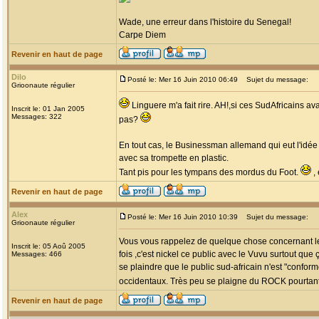
Wade, une erreur dans l'histoire du Senegal!
Carpe Diem
Revenir en haut de page
Dilo
Posté le: Mer 16 Juin 2010 06:49
Sujet du message:
Grioonaute régulier
Linguere m'a fait rire. AH!,si ces SudAfricains a
Inscrit le: 01 Jan 2005
Messages: 322
pas?
En tout cas, le Businessman allemand qui eut l'idée
avec sa trompette en plastic.
Tant pis pour les tympans des mordus du Foot.
, 
Revenir en haut de page
Alex
Posté le: Mer 16 Juin 2010 10:39
Sujet du message:
Grioonaute régulier
Vous vous rappelez de quelque chose concernant le p
Inscrit le: 05 Aoû 2005
fois ,c'est nickel ce public avec le Vuvu surtout que
Messages: 466
se plaindre que le public sud-africain n'est "confo
occidentaux. Très peu se plaigne du ROCK pourtant 
Revenir en haut de page