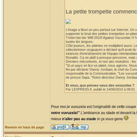
La petite trompette commence
L'image a fleuri un peu partout sur Internet. U
supporter le bruit des petites trompettes en p
Tröten bei der WM 2010! Against Vuvuzelas !!! 
toutes les langues.
Côté joueurs, les plaintes se multiplient aussi. 
sélectionneur uruguayen a déclaré qu'il avait d
séances d'entraînement de l'équipe néerlandaise
Ronaldo. Ca ne plaît à presque personne, mais ce
Derniers mécontents, et non des moindres : les 
"Si un pays en lice se plaint, nous agirons. Nou
fini par déclarer Danny Jordaan, le chef du Co
responsable de la Communication. "Les vuvuzelas
de presse Sapa. "Notre directeur Danny Jordaan n'
Et vous, que pensez-vous des vuvuzelas ?
Par LEXPRESS.fr, publié le 14/06/2010 à 08:01
Pour moi,le vuvuzela est l'originalité de cette coup
notre vuvuzela!"
.L'ambiance au stade et devant la t
mieux
n'aller pas au stade
si ça vous gene
Revenir en haut de page