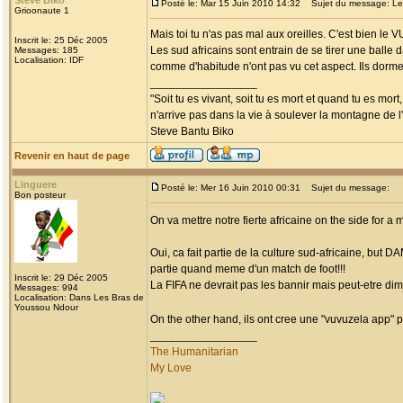
Steve Biko
Posté le: Mar 15 Juin 2010 14:32
Sujet du message: Les
Grioonaute 1
Mais toi tu n'as pas mal aux oreilles. C'est bien le
Inscrit le: 25 Déc 2005
Les sud africains sont entrain de se tirer une balle 
Messages: 185
Localisation: IDF
comme d'habitude n'ont pas vu cet aspect. Ils dorme
_________________
"Soit tu es vivant, soit tu es mort et quand tu es mort
n'arrive pas dans la vie à soulever la montagne de l
Steve Bantu Biko
Revenir en haut de page
Linguere
Posté le: Mer 16 Juin 2010 00:31
Sujet du message:
Bon posteur
On va mettre notre fierte africaine on the side for
Oui, ca fait partie de la culture sud-africaine, but 
partie quand meme d'un match de foot!!!
Inscrit le: 29 Déc 2005
La FIFA ne devrait pas les bannir mais peut-etre di
Messages: 994
Localisation: Dans Les Bras de
Youssou Ndour
On the other hand, ils ont cree une "vuvuzela app" po
_________________
The Humanitarian
My Love