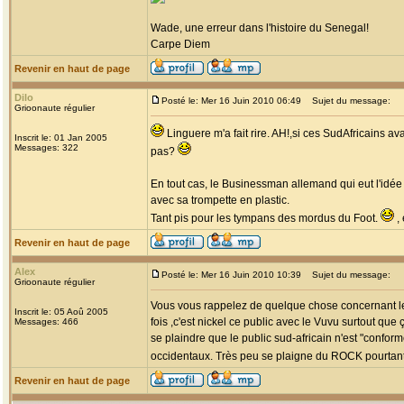
Wade, une erreur dans l'histoire du Senegal!
Carpe Diem
Revenir en haut de page
Dilo
Posté le: Mer 16 Juin 2010 06:49
Sujet du message:
Grioonaute régulier
Linguere m'a fait rire. AH!,si ces SudAfricains a
Inscrit le: 01 Jan 2005
Messages: 322
pas?
En tout cas, le Businessman allemand qui eut l'idée
avec sa trompette en plastic.
Tant pis pour les tympans des mordus du Foot.
, 
Revenir en haut de page
Alex
Posté le: Mer 16 Juin 2010 10:39
Sujet du message:
Grioonaute régulier
Vous vous rappelez de quelque chose concernant le p
Inscrit le: 05 Aoû 2005
fois ,c'est nickel ce public avec le Vuvu surtout que
Messages: 466
se plaindre que le public sud-africain n'est "confo
occidentaux. Très peu se plaigne du ROCK pourtant 
Revenir en haut de page