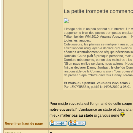
La petite trompette commence
L'image a fleuri un peu partout sur Internet. U
supporter le bruit des petites trompettes en p
Tröten bei der WM 2010! Against Vuvuzelas !!! 
toutes les langues.
Côté joueurs, les plaintes se multiplient aussi. 
sélectionneur uruguayen a déclaré qu'il avait d
séances d'entraînement de l'équipe néerlandaise
Ronaldo. Ca ne plaît à presque personne, mais ce
Derniers mécontents, et non des moindres : les 
"Si un pays en lice se plaint, nous agirons. Nou
fini par déclarer Danny Jordaan, le chef du Co
responsable de la Communication. "Les vuvuzelas
de presse Sapa. "Notre directeur Danny Jordaan n'
Et vous, que pensez-vous des vuvuzelas ?
Par LEXPRESS.fr, publié le 14/06/2010 à 08:01
Pour moi,le vuvuzela est l'originalité de cette coup
notre vuvuzela!"
.L'ambiance au stade et devant la t
mieux
n'aller pas au stade
si ça vous gene
Revenir en haut de page