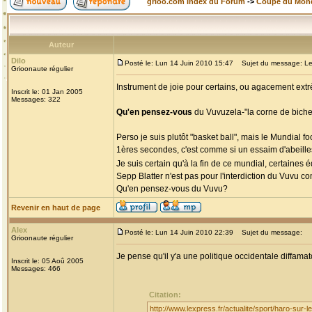
grioo.com Index du Forum
->
Coupe du Mon
Auteur
Dilo
Posté le: Lun 14 Juin 2010 15:47
Sujet du message: Le
Grioonaute régulier
Instrument de joie pour certains, ou agacement extr
Inscrit le: 01 Jan 2005
Messages: 322
Qu'en pensez-vous
du Vuvuzela-"la corne de biche
Perso je suis plutôt "basket ball", mais le Mundial f
1ères secondes, c'est comme si un essaim d'abeilles
Je suis certain qu'à la fin de ce mundial, certaines
Sepp Blatter n'est pas pour l'interdiction du Vuvu
Qu'en pensez-vous du Vuvu?
Revenir en haut de page
Alex
Posté le: Lun 14 Juin 2010 22:39
Sujet du message:
Grioonaute régulier
Je pense qu'il y'a une politique occidentale diffamato
Inscrit le: 05 Aoû 2005
Messages: 466
Citation:
http://www.lexpress.fr/actualite/sport/haro-sur