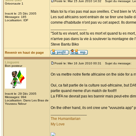
Steve Biko
Posté le: Mar 15 Juin 2010 14:32
Sujet du message: Les
Grioonaute 1
Mais toi tu n'as pas mal aux oreilles. C'est bien le
Inscrit le: 25 Déc 2005
Les sud africains sont entrain de se tirer une balle 
Messages: 185
Localisation: IDF
comme d'habitude n'ont pas vu cet aspect. Ils dorme
_________________
"Soit tu es vivant, soit tu es mort et quand tu es mort
n'arrive pas dans la vie à soulever la montagne de l
Steve Bantu Biko
Revenir en haut de page
Linguere
Posté le: Mer 16 Juin 2010 00:31
Sujet du message:
Bon posteur
On va mettre notre fierte africaine on the side for
Oui, ca fait partie de la culture sud-africaine, but 
partie quand meme d'un match de foot!!!
Inscrit le: 29 Déc 2005
La FIFA ne devrait pas les bannir mais peut-etre di
Messages: 994
Localisation: Dans Les Bras de
Youssou Ndour
On the other hand, ils ont cree une "vuvuzela app" po
_________________
The Humanitarian
My Love