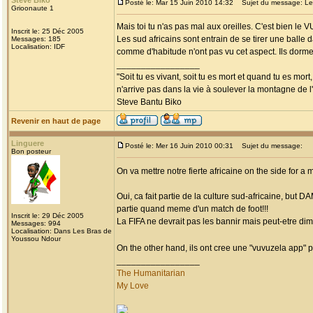
Steve Biko
Posté le: Mar 15 Juin 2010 14:32
Sujet du message: Les
Grioonaute 1
Mais toi tu n'as pas mal aux oreilles. C'est bien le
Inscrit le: 25 Déc 2005
Les sud africains sont entrain de se tirer une balle 
Messages: 185
Localisation: IDF
comme d'habitude n'ont pas vu cet aspect. Ils dorme
_________________
"Soit tu es vivant, soit tu es mort et quand tu es mort
n'arrive pas dans la vie à soulever la montagne de l
Steve Bantu Biko
Revenir en haut de page
Linguere
Posté le: Mer 16 Juin 2010 00:31
Sujet du message:
Bon posteur
On va mettre notre fierte africaine on the side for
Oui, ca fait partie de la culture sud-africaine, but 
partie quand meme d'un match de foot!!!
Inscrit le: 29 Déc 2005
La FIFA ne devrait pas les bannir mais peut-etre di
Messages: 994
Localisation: Dans Les Bras de
Youssou Ndour
On the other hand, ils ont cree une "vuvuzela app" po
_________________
The Humanitarian
My Love