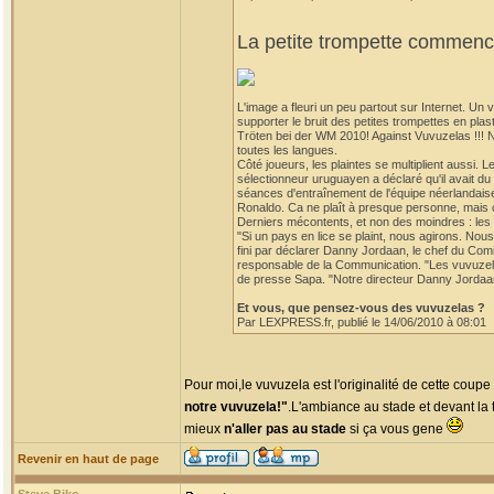
La petite trompette commence
L'image a fleuri un peu partout sur Internet. U
supporter le bruit des petites trompettes en p
Tröten bei der WM 2010! Against Vuvuzelas !!! 
toutes les langues.
Côté joueurs, les plaintes se multiplient aussi. 
sélectionneur uruguayen a déclaré qu'il avait d
séances d'entraînement de l'équipe néerlandaise
Ronaldo. Ca ne plaît à presque personne, mais ce
Derniers mécontents, et non des moindres : les 
"Si un pays en lice se plaint, nous agirons. Nou
fini par déclarer Danny Jordaan, le chef du Co
responsable de la Communication. "Les vuvuzelas
de presse Sapa. "Notre directeur Danny Jordaan n'
Et vous, que pensez-vous des vuvuzelas ?
Par LEXPRESS.fr, publié le 14/06/2010 à 08:01
Pour moi,le vuvuzela est l'originalité de cette coup
notre vuvuzela!"
.L'ambiance au stade et devant la t
mieux
n'aller pas au stade
si ça vous gene
Revenir en haut de page