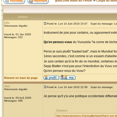
grioo.com Index du Forum
->
Coupe du Mon
Auteur
Dilo
Posté le: Lun 14 Juin 2010 15:47
Sujet du message: Le
Grioonaute régulier
Instrument de joie pour certains, ou agacement extr
Inscrit le: 01 Jan 2005
Messages: 322
Qu'en pensez-vous
du Vuvuzela-"la corne de biche
Perso je suis plutôt "basket ball", mais le Mundial f
1ères secondes, c'est comme si un essaim d'abeilles
Je suis certain qu'à la fin de ce mundial, certaines
Sepp Blatter n'est pas pour l'interdiction du Vuvu
Qu'en pensez-vous du Vuvu?
Revenir en haut de page
Alex
Posté le: Lun 14 Juin 2010 22:39
Sujet du message:
Grioonaute régulier
Je pense qu'il y'a une politique occidentale diffamato
Inscrit le: 05 Aoû 2005
Messages: 466
Citation:
http://www.lexpress.fr/actualite/sport/haro-sur