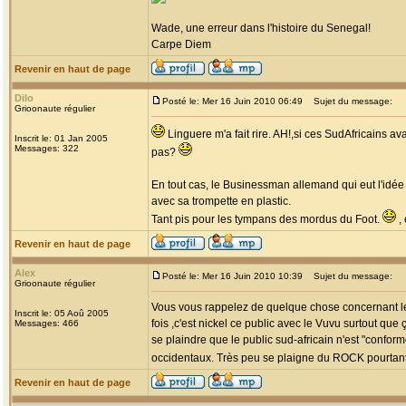
Wade, une erreur dans l'histoire du Senegal!
Carpe Diem
Revenir en haut de page
Dilo
Posté le: Mer 16 Juin 2010 06:49
Sujet du message:
Grioonaute régulier
Linguere m'a fait rire. AH!,si ces SudAfricains a
Inscrit le: 01 Jan 2005
Messages: 322
pas?
En tout cas, le Businessman allemand qui eut l'idée
avec sa trompette en plastic.
Tant pis pour les tympans des mordus du Foot.
, 
Revenir en haut de page
Alex
Posté le: Mer 16 Juin 2010 10:39
Sujet du message:
Grioonaute régulier
Vous vous rappelez de quelque chose concernant le p
Inscrit le: 05 Aoû 2005
fois ,c'est nickel ce public avec le Vuvu surtout que
Messages: 466
se plaindre que le public sud-africain n'est "confo
occidentaux. Très peu se plaigne du ROCK pourtant 
Revenir en haut de page