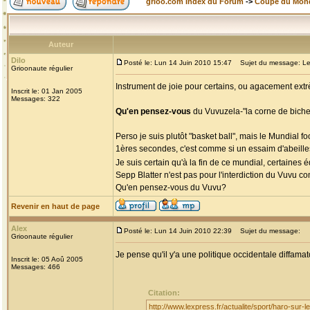
grioo.com Index du Forum
->
Coupe du Mon
Auteur
Dilo
Posté le: Lun 14 Juin 2010 15:47
Sujet du message: Le
Grioonaute régulier
Instrument de joie pour certains, ou agacement extr
Inscrit le: 01 Jan 2005
Messages: 322
Qu'en pensez-vous
du Vuvuzela-"la corne de biche
Perso je suis plutôt "basket ball", mais le Mundial f
1ères secondes, c'est comme si un essaim d'abeilles
Je suis certain qu'à la fin de ce mundial, certaines
Sepp Blatter n'est pas pour l'interdiction du Vuvu
Qu'en pensez-vous du Vuvu?
Revenir en haut de page
Alex
Posté le: Lun 14 Juin 2010 22:39
Sujet du message:
Grioonaute régulier
Je pense qu'il y'a une politique occidentale diffamato
Inscrit le: 05 Aoû 2005
Messages: 466
Citation:
http://www.lexpress.fr/actualite/sport/haro-sur