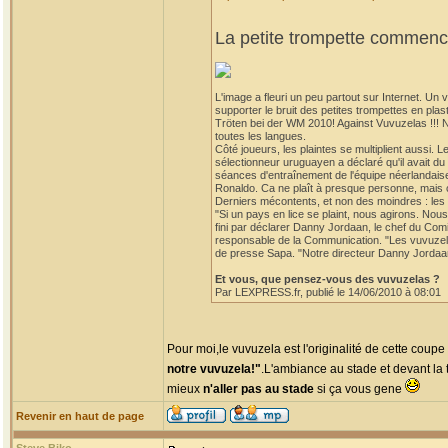
La petite trompette commence
L'image a fleuri un peu partout sur Internet. U
supporter le bruit des petites trompettes en p
Tröten bei der WM 2010! Against Vuvuzelas !!! 
toutes les langues.
Côté joueurs, les plaintes se multiplient aussi. 
sélectionneur uruguayen a déclaré qu'il avait d
séances d'entraînement de l'équipe néerlandaise
Ronaldo. Ca ne plaît à presque personne, mais ce
Derniers mécontents, et non des moindres : les 
"Si un pays en lice se plaint, nous agirons. Nou
fini par déclarer Danny Jordaan, le chef du Co
responsable de la Communication. "Les vuvuzelas
de presse Sapa. "Notre directeur Danny Jordaan n'
Et vous, que pensez-vous des vuvuzelas ?
Par LEXPRESS.fr, publié le 14/06/2010 à 08:01
Pour moi,le vuvuzela est l'originalité de cette coup
notre vuvuzela!"
.L'ambiance au stade et devant la t
mieux
n'aller pas au stade
si ça vous gene
Revenir en haut de page