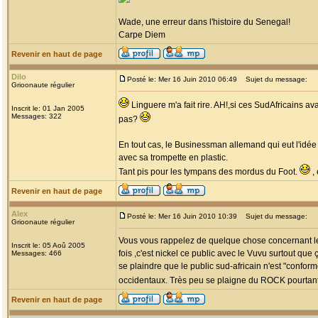
Wade, une erreur dans l'histoire du Senegal!
Carpe Diem
Revenir en haut de page
Dilo
Posté le: Mer 16 Juin 2010 06:49
Sujet du message:
Grioonaute régulier
Linguere m'a fait rire. AH!,si ces SudAfricains a
Inscrit le: 01 Jan 2005
Messages: 322
pas?
En tout cas, le Businessman allemand qui eut l'idée
avec sa trompette en plastic.
Tant pis pour les tympans des mordus du Foot.
, 
Revenir en haut de page
Alex
Posté le: Mer 16 Juin 2010 10:39
Sujet du message:
Grioonaute régulier
Vous vous rappelez de quelque chose concernant le p
Inscrit le: 05 Aoû 2005
fois ,c'est nickel ce public avec le Vuvu surtout que
Messages: 466
se plaindre que le public sud-africain n'est "confo
occidentaux. Très peu se plaigne du ROCK pourtant 
Revenir en haut de page