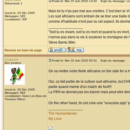
Steve Biko
Posté le: Mar 15 Juin 2010 14:32
Sujet du message: Les
Grioonaute 1
Mais toi tu n'as pas mal aux oreilles. C'est bien le
Inscrit le: 25 Déc 2005
Les sud africains sont entrain de se tirer une balle 
Messages: 185
Localisation: IDF
comme d'habitude n'ont pas vu cet aspect. Ils dorme
_________________
"Soit tu es vivant, soit tu es mort et quand tu es mort
n'arrive pas dans la vie à soulever la montagne de l
Steve Bantu Biko
Revenir en haut de page
Linguere
Posté le: Mer 16 Juin 2010 00:31
Sujet du message:
Bon posteur
On va mettre notre fierte africaine on the side for
Oui, ca fait partie de la culture sud-africaine, but 
partie quand meme d'un match de foot!!!
Inscrit le: 29 Déc 2005
La FIFA ne devrait pas les bannir mais peut-etre di
Messages: 994
Localisation: Dans Les Bras de
Youssou Ndour
On the other hand, ils ont cree une "vuvuzela app" po
_________________
The Humanitarian
My Love