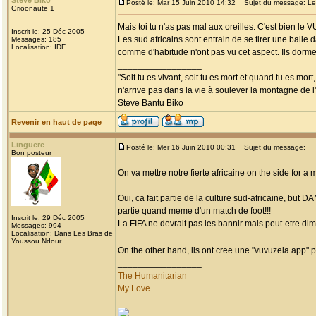
Steve Biko
Posté le: Mar 15 Juin 2010 14:32
Sujet du message: Les
Grioonaute 1
Mais toi tu n'as pas mal aux oreilles. C'est bien le
Inscrit le: 25 Déc 2005
Les sud africains sont entrain de se tirer une balle 
Messages: 185
Localisation: IDF
comme d'habitude n'ont pas vu cet aspect. Ils dorme
_________________
"Soit tu es vivant, soit tu es mort et quand tu es mort
n'arrive pas dans la vie à soulever la montagne de l
Steve Bantu Biko
Revenir en haut de page
Linguere
Posté le: Mer 16 Juin 2010 00:31
Sujet du message:
Bon posteur
On va mettre notre fierte africaine on the side for
Oui, ca fait partie de la culture sud-africaine, but 
partie quand meme d'un match de foot!!!
Inscrit le: 29 Déc 2005
La FIFA ne devrait pas les bannir mais peut-etre di
Messages: 994
Localisation: Dans Les Bras de
Youssou Ndour
On the other hand, ils ont cree une "vuvuzela app" po
_________________
The Humanitarian
My Love