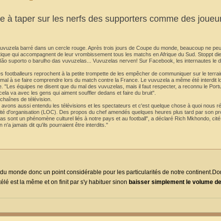
 à taper sur les nerfs des supporters comme des joueu
n vuvuzela barré dans un cercle rouge. Après trois jours de Coupe du monde, beaucoup ne peu
lastique qui accompagnent de leur vrombissement tous les matchs en Afrique du Sud. Stoppt 
Não suporto o barulho das vuvuzelas... Vuvuzelas nerven! Sur Facebook, les internautes le 
Les footballeurs reprochent à la petite trompette de les empêcher de communiquer sur le terrai
u mal à se faire comprendre lors du match contre la France. Le vuvuzela a même été interdit l
. "Les équipes ne disent que du mal des vuvuzelas, mais il faut respecter, a reconnu le Portu
la va avec les gens qui aiment souffler dedans et faire du bruit".
chaînes de télévision.
s avons aussi entendu les télévisions et les spectateurs et c'est quelque chose à quoi nous r
mité d'organisation (LOC). Des propos du chef amendés quelques heures plus tard par son pr
 sont un phénomène culturel liés à notre pays et au football", a déclaré Rich Mkhondo, cité
a jamais dit qu'ils pourraient être interdits."
e du monde donc un point considérable pour les particularités de notre continent.Do
élé est la même et on finit par s'y habituer sinon
baisser simplement le volume de