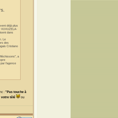
rs.
vent déjà plus
die VUVUZELA-
disent dans
n. Le
ors des
gais Cristiano
éfléchissons", a
opre
 par l'agence
nc :
"Pas touche à
 votre télé
ou