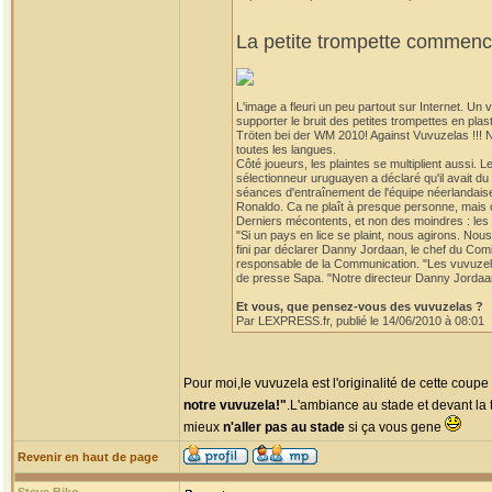
La petite trompette commence
L'image a fleuri un peu partout sur Internet. U
supporter le bruit des petites trompettes en p
Tröten bei der WM 2010! Against Vuvuzelas !!! 
toutes les langues.
Côté joueurs, les plaintes se multiplient aussi. 
sélectionneur uruguayen a déclaré qu'il avait d
séances d'entraînement de l'équipe néerlandaise
Ronaldo. Ca ne plaît à presque personne, mais ce
Derniers mécontents, et non des moindres : les 
"Si un pays en lice se plaint, nous agirons. Nou
fini par déclarer Danny Jordaan, le chef du Co
responsable de la Communication. "Les vuvuzelas
de presse Sapa. "Notre directeur Danny Jordaan n'
Et vous, que pensez-vous des vuvuzelas ?
Par LEXPRESS.fr, publié le 14/06/2010 à 08:01
Pour moi,le vuvuzela est l'originalité de cette coup
notre vuvuzela!"
.L'ambiance au stade et devant la t
mieux
n'aller pas au stade
si ça vous gene
Revenir en haut de page