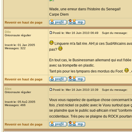
Wade, une erreur dans l'histoire du Senegal!
Carpe Diem
Revenir en haut de page
Dilo
Posté le: Mer 16 Juin 2010 06:49
Sujet du message:
Grioonaute régulier
Linguere m'a fait rire. AH!,si ces SudAfricains a
Inscrit le: 01 Jan 2005
Messages: 322
pas?
En tout cas, le Businessman allemand qui eut l'idée
avec sa trompette en plastic.
Tant pis pour les tympans des mordus du Foot.
, 
Revenir en haut de page
Alex
Posté le: Mer 16 Juin 2010 10:39
Sujet du message:
Grioonaute régulier
Vous vous rappelez de quelque chose concernant le p
Inscrit le: 05 Aoû 2005
fois ,c'est nickel ce public avec le Vuvu surtout que
Messages: 466
se plaindre que le public sud-africain n'est "confo
occidentaux. Très peu se plaigne du ROCK pourtant 
Revenir en haut de page