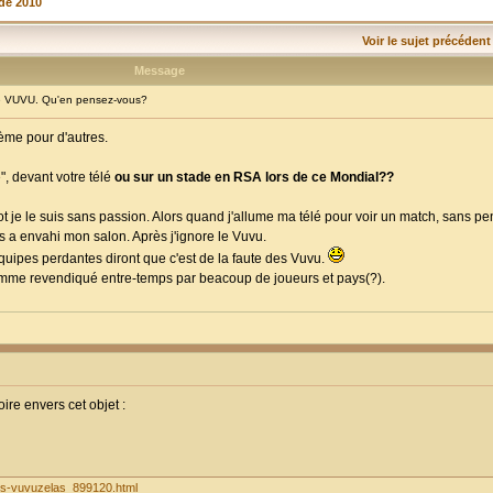
de 2010
Voir le sujet précédent
Message
 VUVU. Qu'en pensez-vous?
ème pour d'autres.
", devant votre télé
ou sur un stade en RSA lors de ce Mondial??
oot je le suis sans passion. Alors quand j'allume ma télé pour voir un match, sans p
 a envahi mon salon. Après j'ignore le Vuvu.
 équipes perdantes diront que c'est de la faute des Vuvu.
 comme revendiqué entre-temps par beacoup de joueurs et pays(?).
ire envers cet objet :
-les-vuvuzelas_899120.html