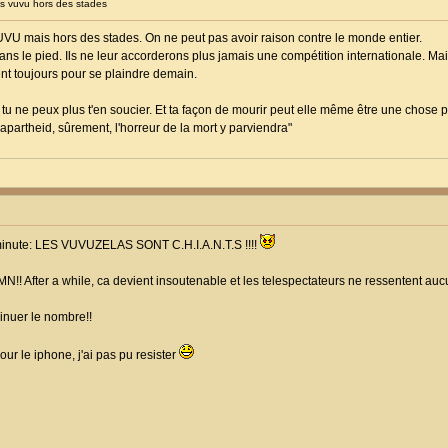
 vuvu hors des stades
 VUVU mais hors des stades. On ne peut pas avoir raison contre le monde entier.
dans le pied. Ils ne leur accorderons plus jamais une compétition internationale. Mais
nt toujours pour se plaindre demain.
, tu ne peux plus t'en soucier. Et ta façon de mourir peut elle même être une chose poli
'apartheid, sûrement, l'horreur de la mort y parviendra"
 a minute: LES VUVUZELAS SONT C.H.I.A.N.T.S !!!!
DAMN!! After a while, ca devient insoutenable et les telespectateurs ne ressentent au
minuer le nombre!!
ur le iphone, j'ai pas pu resister