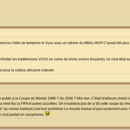
vaient eu l'idée de tempérer le Vuvu avec un rythme du MBALAKH!! C'aurait été plus 
 d'imiter les traditionnels VUVU en corne de biche (moins bruyants), lui s'est déjà
et pour la culture africaine indexée.
ublic à la Coupe du Monde 1998 ? Ou 2006 ? Moi rien. C'était d'ailleurs chiant ce
 ça rend fou la FIFA et autres accolites .On n'oubliera pas de si tôt cette coupe du 
rme" au norme habituel,c'est leur problème.Le monde évolue et pas seulement avec 
c'est parfait en cacophonie.