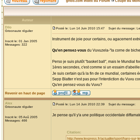
grioo.com Index du Forum
->
Coupe du Mon
Auteur
Dilo
Posté le: Lun 14 Juin 2010 15:47
Sujet du message: Le
Grioonaute régulier
Instrument de joie pour certains, ou agacement extr
Inscrit le: 01 Jan 2005
Messages: 322
Qu'en pensez-vous
du Vuvuzela-"la corne de biche
Perso je suis plutôt "basket ball", mais le Mundial f
1ères secondes, c'est comme si un essaim d'abeilles
Je suis certain qu'à la fin de ce mundial, certaines
Sepp Blatter n'est pas pour l'interdiction du Vuvu
Qu'en pensez-vous du Vuvu?
Revenir en haut de page
Alex
Posté le: Lun 14 Juin 2010 22:39
Sujet du message:
Grioonaute régulier
Je pense qu'il y'a une politique occidentale diffamato
Inscrit le: 05 Aoû 2005
Messages: 466
Citation:
http://www.lexpress.fr/actualite/sport/haro-sur