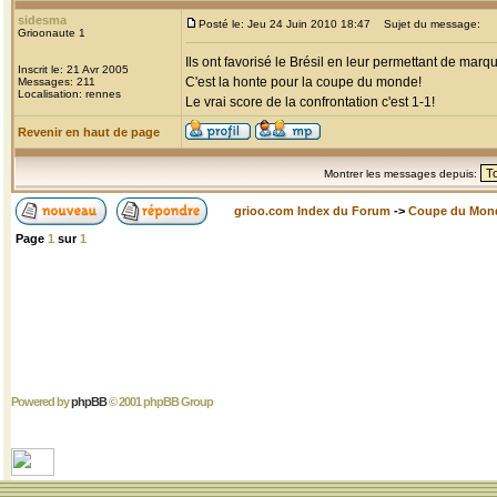
sidesma
Posté le: Jeu 24 Juin 2010 18:47
Sujet du message:
Grioonaute 1
Ils ont favorisé le Brésil en leur permettant de mar
Inscrit le: 21 Avr 2005
C'est la honte pour la coupe du monde!
Messages: 211
Localisation: rennes
Le vrai score de la confrontation c'est 1-1!
Revenir en haut de page
Montrer les messages depuis:
grioo.com Index du Forum
->
Coupe du Mon
Page
1
sur
1
Powered by
phpBB
© 2001 phpBB Group