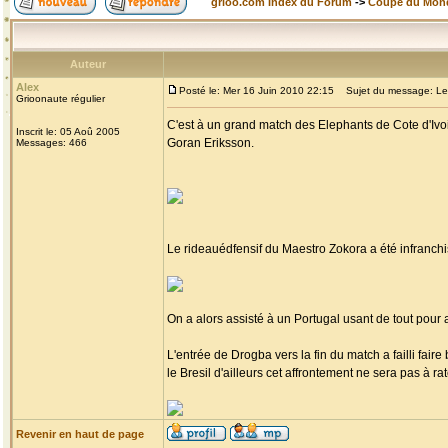
grioo.com Index du Forum
->
Coupe du Mon
Auteur
Alex
Posté le: Mer 16 Juin 2010 22:15
Sujet du message: Les E
Grioonaute régulier
C'est à un grand match des Elephants de Cote d'Ivoi
Inscrit le: 05 Aoû 2005
Goran Eriksson.
Messages: 466
Le rideauédfensif du Maestro Zokora a été infranch
On a alors assisté à un Portugal usant de tout pour a
L'entrée de Drogba vers la fin du match a failli fair
le Bresil d'ailleurs cet affrontement ne sera pas à ra
Revenir en haut de page