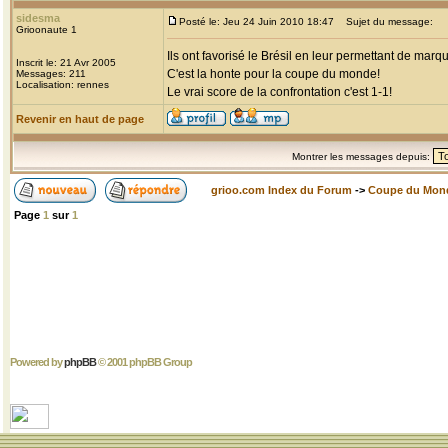
sidesma
Posté le: Jeu 24 Juin 2010 18:47
Sujet du message:
Grioonaute 1
Ils ont favorisé le Brésil en leur permettant de mar
Inscrit le: 21 Avr 2005
C'est la honte pour la coupe du monde!
Messages: 211
Localisation: rennes
Le vrai score de la confrontation c'est 1-1!
Revenir en haut de page
Montrer les messages depuis:
grioo.com Index du Forum
->
Coupe du Mon
Page
1
sur
1
Powered by
phpBB
© 2001 phpBB Group