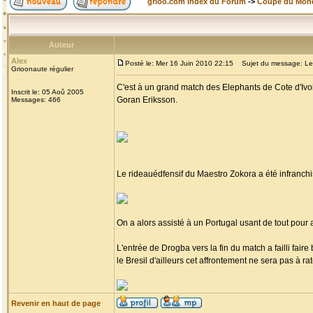
grioo.com Index du Forum
->
Coupe du Mon
Auteur
Alex
Posté le: Mer 16 Juin 2010 22:15
Sujet du message: Les E
Grioonaute régulier
C'est à un grand match des Elephants de Cote d'Ivoi
Inscrit le: 05 Aoû 2005
Goran Eriksson.
Messages: 466
Le rideauédfensif du Maestro Zokora a été infranch
On a alors assisté à un Portugal usant de tout pour a
L'entrée de Drogba vers la fin du match a failli fair
le Bresil d'ailleurs cet affrontement ne sera pas à ra
Revenir en haut de page