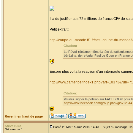
Il a du justifier ces 72 millions de francs CFA de s
Petit extrait :
http://coupe-du-monde.tf1.fr/actu-coupe-du-monde
Citation:
Le Réveil réclame même la tête du sélectionneur 
bérézina, de refouler Paul Le Guen en France dè
Encore plus voilà la reaction d'un internaute camero
http://www.camer.be/index1.php?art=10373&rub=7:
Citation:
Veuillez signer la petition sur FACEBOOK pour
http://www.facebook.com/group.php?gid=1251
Revenir en haut de page
Steve Biko
Posté le: Mar 15 Juin 2010 14:43
Sujet du message: Ils s
Grioonaute 1