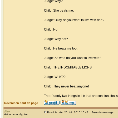
Judge: Why?
Child: She beats me.
Judge: Okay, so you want to live with dad?
Child: No
Judge: Why not?
Child: He beats me too.
Judge: So who do you want to live with?
Child: THE INDOMITABLE LIONS
Judge: WHY??
Child: They never beat anyone!
_________________
There's only two things in life that are constant tha
Revenir en haut de page
Alex
Posté le: Ven 25 Juin 2010 16:48
Sujet du message:
Grioonaute régulier