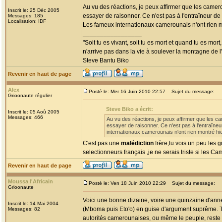
Au vu des réactions, je peux affirmer que les came
Inscrit le: 25 Déc 2005
essayer de raisonner. Ce n'est pas à l'entraîneur de
Messages: 185
Localisation: IDF
Les fameux internationaux camerounais n'ont rien m
_________________
"Soit tu es vivant, soit tu es mort et quand tu es mort
n'arrive pas dans la vie à soulever la montagne de l
Steve Bantu Biko
Revenir en haut de page
Alex
Posté le: Mer 16 Juin 2010 22:57
Sujet du message:
Grioonaute régulier
Steve Biko a écrit:
Inscrit le: 05 Aoû 2005
Messages: 466
Au vu des réactions, je peux affirmer que les 
essayer de raisonner. Ce n'est pas à l'entraîne
internationaux camerounais n'ont rien montré hi
C'est pas une
malédiction
frère,tu vois un peu les g
selectionneurs français ,je ne serais triste si les 
Revenir en haut de page
Moussa l'Africain
Posté le: Ven 18 Juin 2010 22:29
Sujet du message:
Grioonaute
Voici une bonne dizaine, voire une quinzaine d'an
Inscrit le: 14 Mai 2004
(Mboma puis Eto'o) en guise d'argument suprême. Tra
Messages: 82
autorités camerounaises, ou même le peuple, reste t