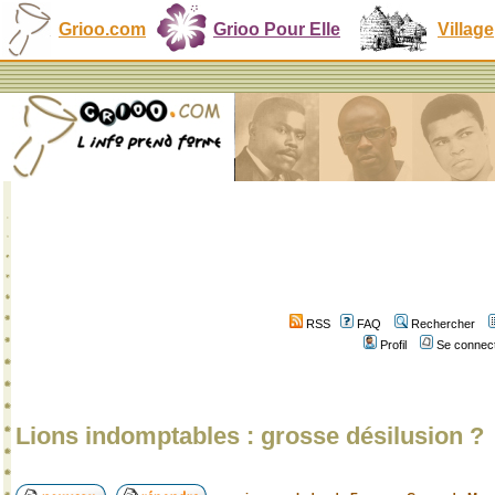
Grioo.com
Grioo Pour Elle
Village
RSS
FAQ
Rechercher
Profil
Se connect
Lions indomptables : grosse désilusion ?