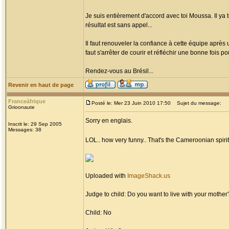
Je suis entièrement d'accord avec toi Moussa. Il ya
résultat est sans appel...
Il faut renouveler la confiance à cette équipe après
faut s'arrêter de courir et réfléchir une bonne fois pou
Rendez-vous au Brésil...
Revenir en haut de page
Franceàfrique
Posté le: Mer 23 Juin 2010 17:50
Sujet du message:
Grioonaute
Sorry en englais.
Inscrit le: 29 Sep 2005
Messages: 38
LOL.. how very funny.. That's the Cameroonian spirit 
Uploaded with
ImageShack.us
Judge to child: Do you want to live with your mother
Child: No