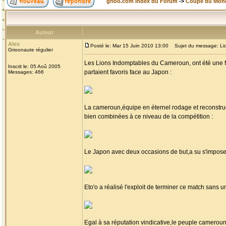
grioo.com Index du Forum
->
Coupe du Mon
Auteur
Alex
Posté le: Mar 15 Juin 2010 13:00
Sujet du message: Lion
Grioonaute régulier
Les Lions Indomptables du Cameroun, ont été une fois
Inscrit le: 05 Aoû 2005
partaient favoris face au Japon :
Messages: 466
La cameroun,équipe en éternel rodage et reconstruct
bien combinées à ce niveau de la compétition :
Le Japon avec deux occasions de but,a su s'imposer
Eto'o a réalisé l'exploit de terminer ce match sans un
Egal à sa réputation vindicative,le peuple cameroun