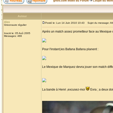
grioo.com Index du Forum
->
Coupe du Mon
Auteur
Alex
Posté le: Lun 14 Juin 2010 10:43
Sujet du message: Afr
Grioonaute régulier
Après un match assez prometteur face au Mexique q
Inscrit le: 05 Aoû 2005
Messages: 466
Pour l'instant,les Bafana Bafana planent :
Le Mexique de Marquez devra jouer son match diffici
La bande à Henri ,excusez-moi
Evra ; a deux do