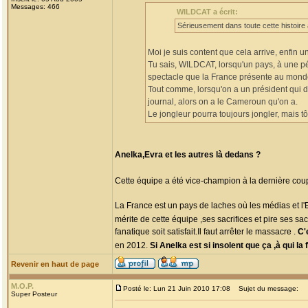
Messages: 466
WILDCAT a écrit:
Sérieusement dans toute cette histoire à
Moi je suis content que cela arrive, enfin u
Tu sais, WILDCAT, lorsqu'un pays, à une pér
spectacle que la France présente au mond
Tout comme, lorsqu'on a un président qui 
journal, alors on a le Cameroun qu'on a.
Le jongleur pourra toujours jongler, mais tô
Anelka,Evra et les autres là dedans ?
Cette équipe a été vice-champion à la dernière cou
La France est un pays de laches où les médias et l'E
mérite de cette équipe ,ses sacrifices et pire ses sacr
fanatique soit satisfait.Il faut arrêter le massacre .
C'
en 2012.
Si Anelka est si insolent que ça ,à qui l
Revenir en haut de page
M.O.P.
Posté le: Lun 21 Juin 2010 17:08
Sujet du message:
Super Posteur