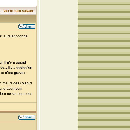
::
Voir le sujet suivant
h"
,auraient donné
r. Il n'y a quand
e... Il y a quelqu'un
e et c'est grave»
.
 rumeurs des couloirs
génération.Loin
uleur ne sont que des