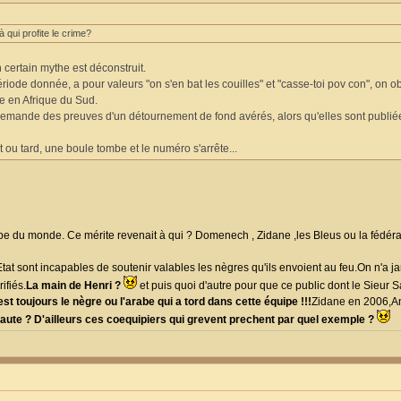
 qui profite le crime?
n certain mythe est déconstruit.
iode donnée, a pour valeurs "on s'en bat les couilles" et "casse-toi pov con", on ob
e en Afrique du Sud.
demande des preuves d'un détournement de fond avérés, alors qu'elles sont publi
t ou tard, une boule tombe et le numéro s'arrête...
pe du monde. Ce mérite revenait à qui ? Domenech , Zidane ,les Bleus ou la fédér
tat sont incapables de soutenir valables les nègres qu'ils envoient au feu.On n'a j
ifiés.
La main de Henri ?
et puis quoi d'autre pour que ce public dont le Sieur S
est toujours le nègre ou l'arabe qui a tord dans cette équipe !!!
Zidane en 2006,An
a faute ? D'ailleurs ces coequipiers qui grevent prechent par quel exemple ?