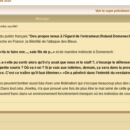
de 2010
Voir le sujet précédent
Message
lka sacrifié!
u public français.
"Des propos tenus à l'égard de l'entraineur;Roland Domenec
che en France ,la fébrilité de l'attaque des Bleus.
Va te faire enc..., sale fils de p...»
et de manière indirecte à Domenech .
lle pu sortir alors qu'il n'y avait que nous et le staff ?, s'insurge le défenseu
ite souris ? Où va-t-on ? Si je vais aux toilettes, demain, ça sera dans la press
. C'est ce traître qu'il faut éliminer.» «On a pénétré dans l'intimité du vestiair
nçaises peuvent tomber aussi bàs.Avec une fédération qui s'occupe beaucoup plus des
.Dans tout cela ,Anelka, n'a que prouvé une fois de plus être le mal aimé de cette 
p souvent franc dans un environnement foncièrement mesquin où les individus de co