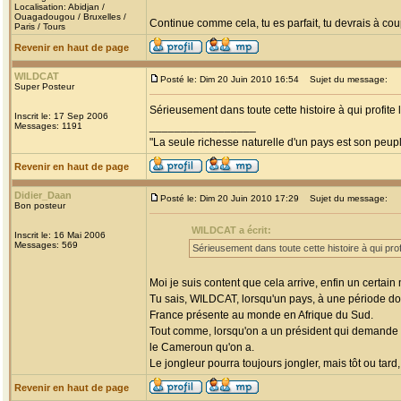
Localisation: Abidjan /
Ouagadougou / Bruxelles /
Continue comme cela, tu es parfait, tu devrais à coup
Paris / Tours
Revenir en haut de page
WILDCAT
Posté le: Dim 20 Juin 2010 16:54
Sujet du message:
Super Posteur
Sérieusement dans toute cette histoire à qui profite 
Inscrit le: 17 Sep 2006
_________________
Messages: 1191
"La seule richesse naturelle d'un pays est son peup
Revenir en haut de page
Didier_Daan
Posté le: Dim 20 Juin 2010 17:29
Sujet du message:
Bon posteur
WILDCAT a écrit:
Inscrit le: 16 Mai 2006
Messages: 569
Sérieusement dans toute cette histoire à qui prof
Moi je suis content que cela arrive, enfin un certain
Tu sais, WILDCAT, lorsqu'un pays, à une période donn
France présente au monde en Afrique du Sud.
Tout comme, lorsqu'on a un président qui demande d
le Cameroun qu'on a.
Le jongleur pourra toujours jongler, mais tôt ou tard
Revenir en haut de page