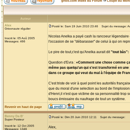
grioo.com Index du Forum
->
Coupe du Mon
Auteur
Alex
Posté le: Sam 19 Juin 2010 23:46
Sujet du message: Ane
Grioonaute régulier
Nicolas Anelka a payé cash la rancoeur légendaire d
Inscrit le: 05 Aoû 2005
l'occasion de se "débarasser" de celui à qui on repro
Messages: 466
Le pire de tout,c'est qu'Anelka aurait dit
"tout bàs": «
Question d'Evra :
«Comment une chose comme ça a-t-e
même pas quelqu'un qui s'est transformé en une pet
dans ce groupe qui veut du mal à l'équipe de France
C'est triste de voir à quel point les autorités fra
que du moral d'une selection au bord de l'implosion
d'Henri,il n'est que victime de sa personnalité tro
boucs émissaire du naufrage de tout un système.
Revenir en haut de page
Benny Da B'
Posté le: Dim 20 Juin 2010 12:11
Sujet du message:
Super Posteur
Inscrit le: 12 Oct 2005
Alex,
Messages: 1346