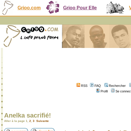
Grioo.com
Grioo Pour Elle
RSS
FAQ
Rechercher
Profil
Se connect
Anelka sacrifié!
Aller à la page
1
,
2
,
3
Suivante