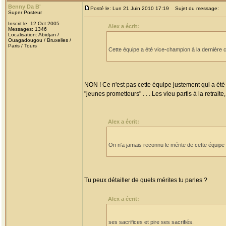
Benny Da B'
Posté le: Lun 21 Juin 2010 17:19
Sujet du message:
Super Posteur
Inscrit le: 12 Oct 2005
Alex a écrit:
Messages: 1346
Localisation: Abidjan /
Ouagadougou / Bruxelles /
Paris / Tours
Cette équipe a été vice-champion à la dernière
NON ! Ce n'est pas cette équipe justement qui a é
"jeunes prometteurs" . . . Les vieu partis à la retrai
Alex a écrit:
On n'a jamais reconnu le mérite de cette équipe 
Tu peux détailler de quels mérites tu parles ?
Alex a écrit:
ses sacrifices et pire ses sacrifiés.