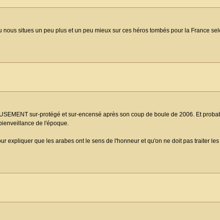
ue tu nous situes un peu plus et un peu mieux sur ces héros tombés pour la France selo
EUSEMENT sur-protégé et sur-encensé après son coup de boule de 2006. Et probab
 bienveillance de l'époque.
pour expliquer que les arabes ont le sens de l'honneur et qu'on ne doit pas traiter l