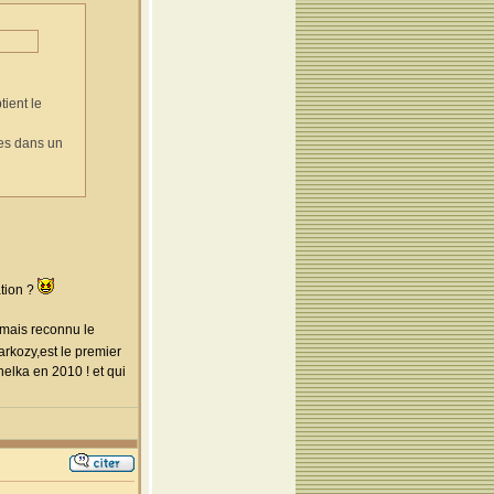
tient le
ées dans un
ation ?
amais reconnu le
arkozy,est le premier
elka en 2010 ! et qui