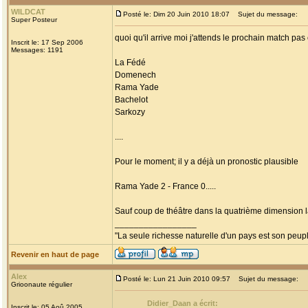
WILDCAT
Posté le: Dim 20 Juin 2010 18:07
Sujet du message:
Super Posteur
quoi qu'il arrive moi j'attends le prochain match pa
Inscrit le: 17 Sep 2006
Messages: 1191
La Fédé
Domenech
Rama Yade
Bachelot
Sarkozy
....
Pour le moment; il y a déjà un pronostic plausible
Rama Yade 2 - France 0.....
Sauf coup de théâtre dans la quatrième dimension la 
_________________
"La seule richesse naturelle d'un pays est son peup
Revenir en haut de page
Alex
Posté le: Lun 21 Juin 2010 09:57
Sujet du message:
Grioonaute régulier
Didier_Daan a écrit:
Inscrit le: 05 Aoû 2005