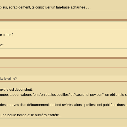
 sur, et rapidement, te constituer un fan-base acharnée . . .
le crime?
le"
ite le crime?
 mythe est déconstruit.
ée, a pour valeurs "on s'en bat les couilles" et "casse-toi pov con", on obtient le 
es preuves d'un détournement de fond avérés, alors qu'elles sont publiées dans un
, une boule tombe et le numéro s'arrête...