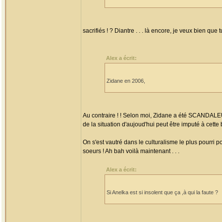
sacrifiés ! ? Diantre . . . là encore, je veux bien q
Alex a écrit:
Zidane en 2006,
Au contraire ! ! Selon moi, Zidane a été SCANDAL
de la situation d'aujoud'hui peut être imputé à cette
On s'est vautré dans le culturalisme le plus pourri 
soeurs ! Ah bah voilà maintenant . . .
Alex a écrit:
Si Anelka est si insolent que ça ,à qui la faute ?