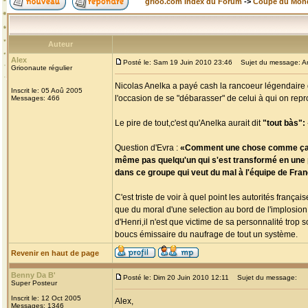
grioo.com Index du Forum
->
Coupe du Mon
Auteur
Alex
Posté le: Sam 19 Juin 2010 23:46
Sujet du message: Ane
Grioonaute régulier
Nicolas Anelka a payé cash la rancoeur légendaire d
Inscrit le: 05 Aoû 2005
l'occasion de se "débarasser" de celui à qui on repro
Messages: 466
Le pire de tout,c'est qu'Anelka aurait dit
"tout bàs": «
Question d'Evra :
«Comment une chose comme ça a-t-e
même pas quelqu'un qui s'est transformé en une pet
dans ce groupe qui veut du mal à l'équipe de France
C'est triste de voir à quel point les autorités fra
que du moral d'une selection au bord de l'implosion
d'Henri,il n'est que victime de sa personnalité tro
boucs émissaire du naufrage de tout un système.
Revenir en haut de page
Benny Da B'
Posté le: Dim 20 Juin 2010 12:11
Sujet du message:
Super Posteur
Inscrit le: 12 Oct 2005
Alex,
Messages: 1346