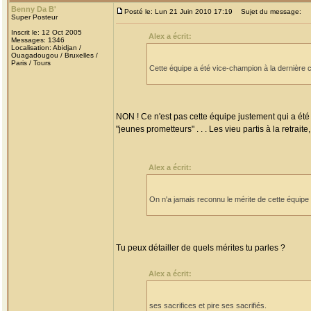
Benny Da B'
Posté le: Lun 21 Juin 2010 17:19
Sujet du message:
Super Posteur
Inscrit le: 12 Oct 2005
Alex a écrit:
Messages: 1346
Localisation: Abidjan /
Ouagadougou / Bruxelles /
Paris / Tours
Cette équipe a été vice-champion à la dernière
NON ! Ce n'est pas cette équipe justement qui a é
"jeunes prometteurs" . . . Les vieu partis à la retrai
Alex a écrit:
On n'a jamais reconnu le mérite de cette équipe 
Tu peux détailler de quels mérites tu parles ?
Alex a écrit:
ses sacrifices et pire ses sacrifiés.