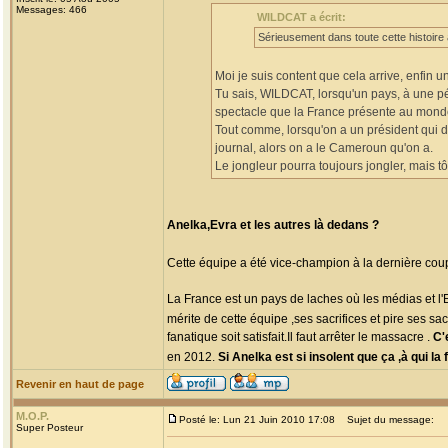
Messages: 466
WILDCAT a écrit:
Sérieusement dans toute cette histoire à
Moi je suis content que cela arrive, enfin u
Tu sais, WILDCAT, lorsqu'un pays, à une pér
spectacle que la France présente au mond
Tout comme, lorsqu'on a un président qui 
journal, alors on a le Cameroun qu'on a.
Le jongleur pourra toujours jongler, mais tô
Anelka,Evra et les autres là dedans ?
Cette équipe a été vice-champion à la dernière cou
La France est un pays de laches où les médias et l'E
mérite de cette équipe ,ses sacrifices et pire ses sacr
fanatique soit satisfait.Il faut arrêter le massacre .
C'
en 2012.
Si Anelka est si insolent que ça ,à qui l
Revenir en haut de page
M.O.P.
Posté le: Lun 21 Juin 2010 17:08
Sujet du message:
Super Posteur