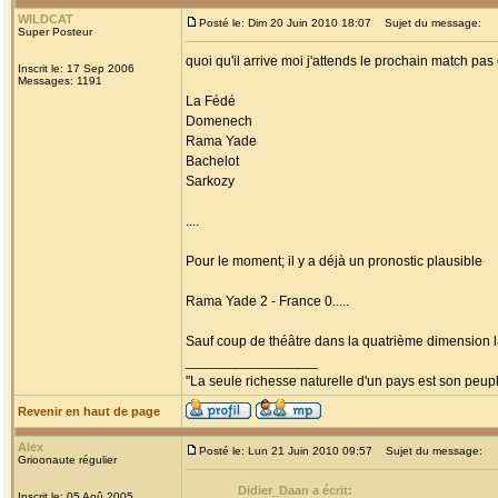
WILDCAT
Posté le: Dim 20 Juin 2010 18:07
Sujet du message:
Super Posteur
quoi qu'il arrive moi j'attends le prochain match pa
Inscrit le: 17 Sep 2006
Messages: 1191
La Fédé
Domenech
Rama Yade
Bachelot
Sarkozy
....
Pour le moment; il y a déjà un pronostic plausible
Rama Yade 2 - France 0.....
Sauf coup de théâtre dans la quatrième dimension la 
_________________
"La seule richesse naturelle d'un pays est son peup
Revenir en haut de page
Alex
Posté le: Lun 21 Juin 2010 09:57
Sujet du message:
Grioonaute régulier
Didier_Daan a écrit:
Inscrit le: 05 Aoû 2005