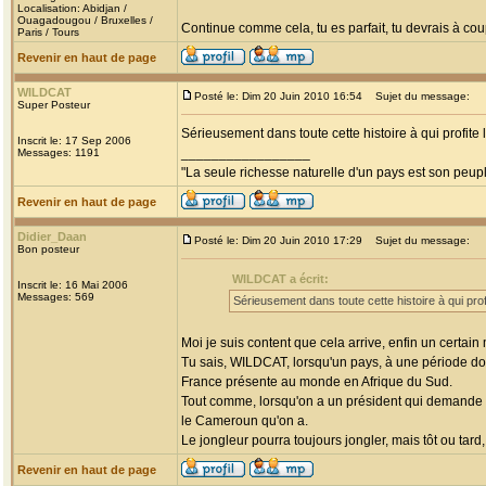
Localisation: Abidjan /
Ouagadougou / Bruxelles /
Continue comme cela, tu es parfait, tu devrais à coup
Paris / Tours
Revenir en haut de page
WILDCAT
Posté le: Dim 20 Juin 2010 16:54
Sujet du message:
Super Posteur
Sérieusement dans toute cette histoire à qui profite 
Inscrit le: 17 Sep 2006
_________________
Messages: 1191
"La seule richesse naturelle d'un pays est son peup
Revenir en haut de page
Didier_Daan
Posté le: Dim 20 Juin 2010 17:29
Sujet du message:
Bon posteur
WILDCAT a écrit:
Inscrit le: 16 Mai 2006
Messages: 569
Sérieusement dans toute cette histoire à qui prof
Moi je suis content que cela arrive, enfin un certain
Tu sais, WILDCAT, lorsqu'un pays, à une période donn
France présente au monde en Afrique du Sud.
Tout comme, lorsqu'on a un président qui demande d
le Cameroun qu'on a.
Le jongleur pourra toujours jongler, mais tôt ou tard
Revenir en haut de page