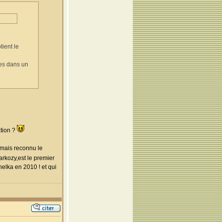
tient le
ées dans un
ation ?
amais reconnu le
arkozy,est le premier
elka en 2010 ! et qui