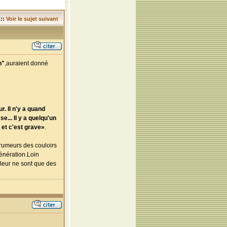
::
Voir le sujet suivant
h"
,auraient donné
r. Il n'y a quand
e... Il y a quelqu'un
e et c'est grave»
.
 rumeurs des couloirs
génération.Loin
uleur ne sont que des