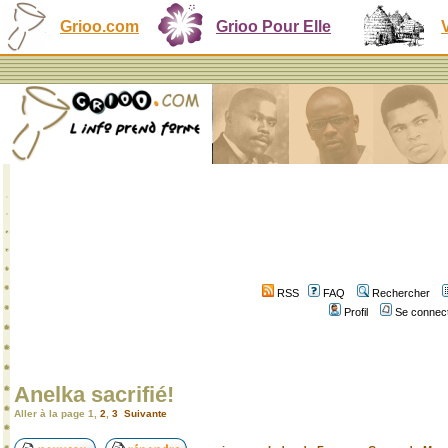
Grioo.com
Grioo Pour Elle
RSS
FAQ
Rechercher
Profil
Se connect
Anelka sacrifié!
Aller à la page
1
,
2
,
3
Suivante