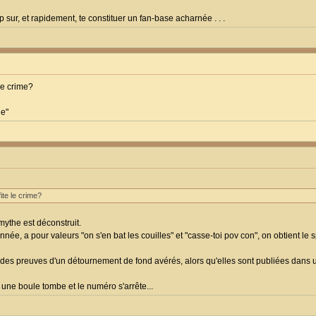
 sur, et rapidement, te constituer un fan-base acharnée . . .
le crime?
le"
ite le crime?
 mythe est déconstruit.
ée, a pour valeurs "on s'en bat les couilles" et "casse-toi pov con", on obtient le 
es preuves d'un détournement de fond avérés, alors qu'elles sont publiées dans un
, une boule tombe et le numéro s'arrête...