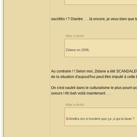
sacrifiés ! ? Diantre . . . là encore, je veux bien q
Alex a écrit:
Zidane en 2006,
Au contraire ! ! Selon moi, Zidane a été SCANDAL
de la situation d'aujoud'hui peut être imputé à cette
On s'est vautré dans le culturalisme le plus pourri 
soeurs ! Ah bah voilà maintenant . . .
Alex a écrit:
Si Anelka est si insolent que ça ,à qui la faute ?