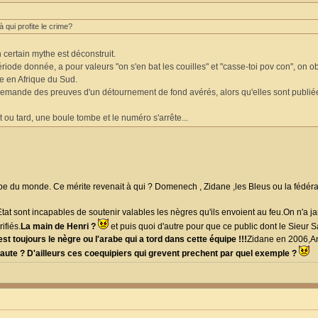
 qui profite le crime?
n certain mythe est déconstruit.
iode donnée, a pour valeurs "on s'en bat les couilles" et "casse-toi pov con", on ob
e en Afrique du Sud.
demande des preuves d'un détournement de fond avérés, alors qu'elles sont publi
t ou tard, une boule tombe et le numéro s'arrête...
pe du monde. Ce mérite revenait à qui ? Domenech , Zidane ,les Bleus ou la fédér
tat sont incapables de soutenir valables les nègres qu'ils envoient au feu.On n'a j
ifiés.
La main de Henri ?
et puis quoi d'autre pour que ce public dont le Sieur S
est toujours le nègre ou l'arabe qui a tord dans cette équipe !!!
Zidane en 2006,An
a faute ? D'ailleurs ces coequipiers qui grevent prechent par quel exemple ?