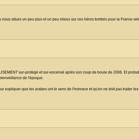
ue tu nous situes un peu plus et un peu mieux sur ces héros tombés pour la France selo
EUSEMENT sur-protégé et sur-encensé après son coup de boule de 2006. Et probab
 bienveillance de l'époque.
pour expliquer que les arabes ont le sens de l'honneur et qu'on ne doit pas traiter l