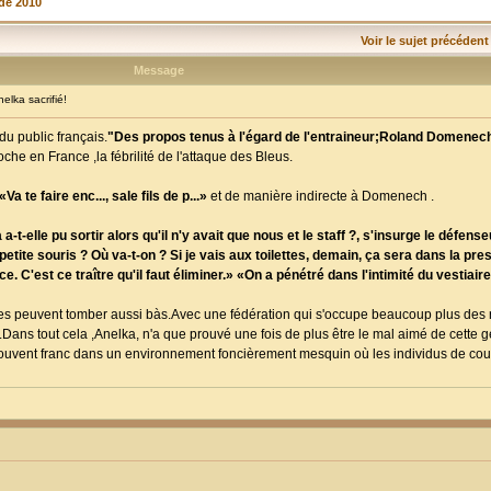
de 2010
Voir le sujet précédent
Message
lka sacrifié!
u public français.
"Des propos tenus à l'égard de l'entraineur;Roland Domenec
che en France ,la fébrilité de l'attaque des Bleus.
Va te faire enc..., sale fils de p...»
et de manière indirecte à Domenech .
lle pu sortir alors qu'il n'y avait que nous et le staff ?, s'insurge le défenseu
ite souris ? Où va-t-on ? Si je vais aux toilettes, demain, ça sera dans la press
. C'est ce traître qu'il faut éliminer.» «On a pénétré dans l'intimité du vestiair
nçaises peuvent tomber aussi bàs.Avec une fédération qui s'occupe beaucoup plus des
.Dans tout cela ,Anelka, n'a que prouvé une fois de plus être le mal aimé de cette 
p souvent franc dans un environnement foncièrement mesquin où les individus de co