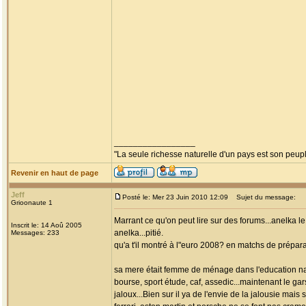
_________________
"La seule richesse naturelle d'un pays est son peup
Revenir en haut de page
Jeff
Posté le: Mer 23 Juin 2010 12:09
Sujet du message:
Grioonaute 1
Marrant ce qu'on peut lire sur des forums...anelka le
Inscrit le: 14 Aoû 2005
anelka...pitié.
Messages: 233
qu'a t'il montré à l"euro 2008? en matchs de prépara
sa mere était femme de ménage dans l'education natio
bourse, sport étude, caf, assedic...maintenant le ga
jaloux...Bien sur il ya de l'envie de la jalousie ma