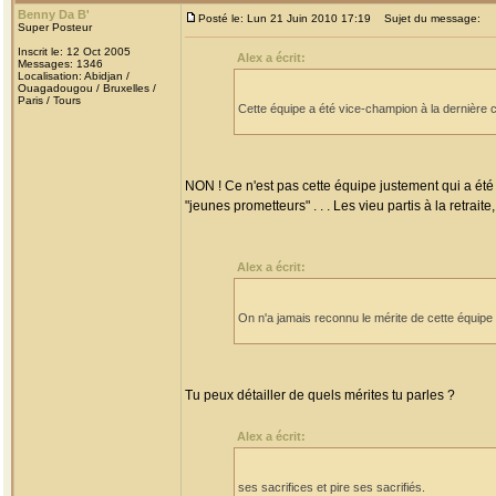
Benny Da B'
Posté le: Lun 21 Juin 2010 17:19
Sujet du message:
Super Posteur
Inscrit le: 12 Oct 2005
Alex a écrit:
Messages: 1346
Localisation: Abidjan /
Ouagadougou / Bruxelles /
Paris / Tours
Cette équipe a été vice-champion à la dernière
NON ! Ce n'est pas cette équipe justement qui a é
"jeunes prometteurs" . . . Les vieu partis à la retrai
Alex a écrit:
On n'a jamais reconnu le mérite de cette équipe 
Tu peux détailler de quels mérites tu parles ?
Alex a écrit:
ses sacrifices et pire ses sacrifiés.