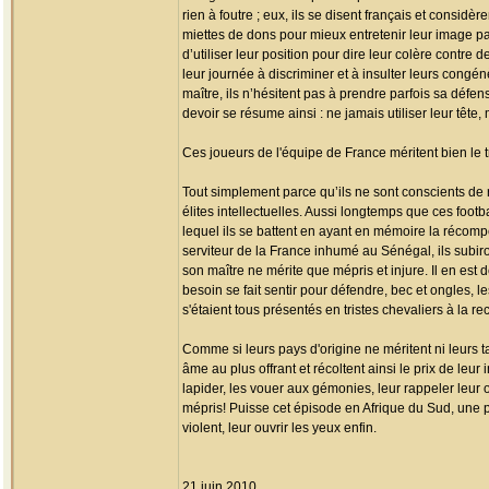
rien à foutre ; eux, ils se disent français et consid
miettes de dons pour mieux entretenir leur image par 
d’utiliser leur position pour dire leur colère contr
leur journée à discriminer et à insulter leurs cong
maître, ils n’hésitent pas à prendre parfois sa défen
devoir se résume ainsi : ne jamais utiliser leur tête,
Ces joueurs de l'équipe de France méritent bien le tr
Tout simplement parce qu’ils ne sont conscients de r
élites intellectuelles. Aussi longtemps que ces foot
lequel ils se battent en ayant en mémoire la récomp
serviteur de la France inhumé au Sénégal, ils subiront
son maître ne mérite que mépris et injure. Il en est 
besoin se fait sentir pour défendre, bec et ongles, 
s'étaient tous présentés en tristes chevaliers à la r
Comme si leurs pays d'origine ne méritent ni leurs t
âme au plus offrant et récoltent ainsi le prix de leur
lapider, les vouer aux gémonies, leur rappeler leur
mépris! Puisse cet épisode en Afrique du Sud, une pa
violent, leur ouvrir les yeux enfin.
21 juin 2010