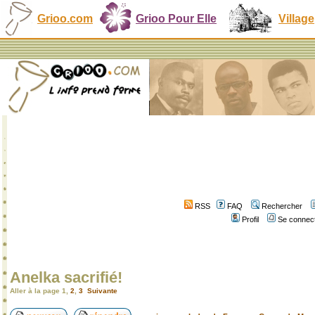
Grioo.com
Grioo Pour Elle
Village
RSS
FAQ
Rechercher
Profil
Se connect
Anelka sacrifié!
Aller à la page
1
,
2
,
3
Suivante