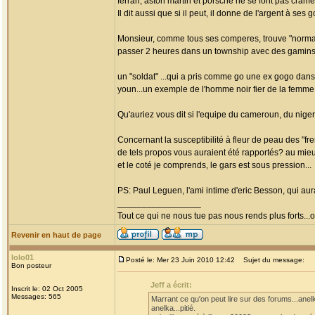
ferrari, aston martin et porsche ne se font pas cramer
Il dit aussi que si il peut, il donne de l'argent à ses 
Monsieur, comme tous ses comperes, trouve "normal" 
passer 2 heures dans un township avec des gamins 
un "soldat" ...qui a pris comme go une ex gogo dans
youn...un exemple de l'homme noir fier de la femme n
Qu'auriez vous dit si l'equipe du cameroun, du nigeri
Concernant la susceptibilité à fleur de peau des "fre
de tels propos vous auraient été rapportés? au mieux 
et le coté je comprends, le gars est sous pression...
PS: Paul Leguen, l'ami intime d'eric Besson, qui aura
_________________
Tout ce qui ne nous tue pas nous rends plus forts...o
Revenir en haut de page
lolo01
Posté le: Mer 23 Juin 2010 12:42
Sujet du message:
Bon posteur
Jeff a écrit:
Inscrit le: 02 Oct 2005
Messages: 565
Marrant ce qu'on peut lire sur des forums...anelk
anelka...pitié.