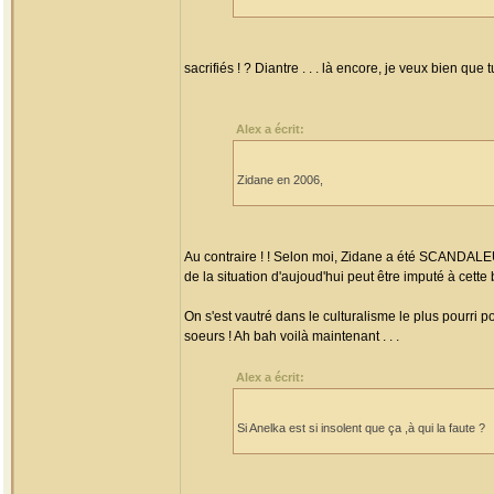
sacrifiés ! ? Diantre . . . là encore, je veux bien q
Alex a écrit:
Zidane en 2006,
Au contraire ! ! Selon moi, Zidane a été SCANDAL
de la situation d'aujoud'hui peut être imputé à cette
On s'est vautré dans le culturalisme le plus pourri 
soeurs ! Ah bah voilà maintenant . . .
Alex a écrit:
Si Anelka est si insolent que ça ,à qui la faute ?