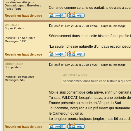
Localisation: Abidjan /
Ouagadougou / Bruxelles /
Continue comme cela, tu es parfait, tu devrais à coup
Paris / Tours
Revenir en haut de page
WILDCAT
Posté le: Dim 20 Juin 2010 16:54
Sujet du message:
Super Posteur
Sérieusement dans toute cette histoire à qui profite 
Inscrit le: 17 Sep 2006
_________________
Messages: 1191
"La seule richesse naturelle d'un pays est son peup
Revenir en haut de page
Didier_Daan
Posté le: Dim 20 Juin 2010 17:29
Sujet du message:
Bon posteur
WILDCAT a écrit:
Inscrit le: 16 Mai 2006
Messages: 569
Sérieusement dans toute cette histoire à qui prof
Moi je suis content que cela arrive, enfin un certain
Tu sais, WILDCAT, lorsqu'un pays, à une période donn
France présente au monde en Afrique du Sud.
Tout comme, lorsqu'on a un président qui demande d
le Cameroun qu'on a.
Le jongleur pourra toujours jongler, mais tôt ou tard
Revenir en haut de page