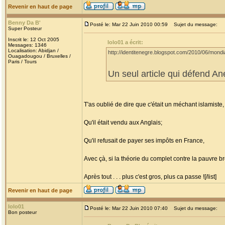
Revenir en haut de page
Benny Da B'
Posté le: Mar 22 Juin 2010 00:59
Sujet du message:
Super Posteur
Inscrit le: 12 Oct 2005
lolo01 a écrit:
Messages: 1346
Localisation: Abidjan /
http://identitenegre.blogspot.com/2010/06/mondia
Ouagadougou / Bruxelles /
Paris / Tours
Un seul article qui défend A
T'as oublié de dire que c'était un méchant islamiste,
Qu'il était vendu aux Anglais;
Qu'il refusait de payer ses impôts en France,
Avec çà, si la théorie du complet contre la pauvre b
Après tout . . . plus c'est gros, plus ca passe ![/list]
Revenir en haut de page
lolo01
Posté le: Mar 22 Juin 2010 07:40
Sujet du message:
Bon posteur