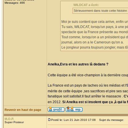
Messages: 466
WILDCAT a écrit:
Sérieusement dans toute cette histoire à
Moi je suis content que cela arrive, enfin u
Tu sais, WILDCAT, lorsqu'un pays, à une pér
spectacle que la France présente au mond
Tout comme, lorsqu'on a un président qui 
journal, alors on a le Cameroun qu'on a.
Le jongleur pourra toujours jongler, mais tô
Anelka,Evra et les autres là dedans ?
Cette équipe a été vice-champion à la dernière cou
La France est un pays de laches où les médias et l'E
mérite de cette équipe ,ses sacrifices et pire ses sacr
fanatique soit satisfait.Il faut arrêter le massacre .
C'
en 2012.
Si Anelka est si insolent que ça ,à qui l
Revenir en haut de page
M.O.P.
Posté le: Lun 21 Juin 2010 17:08
Sujet du message:
Super Posteur