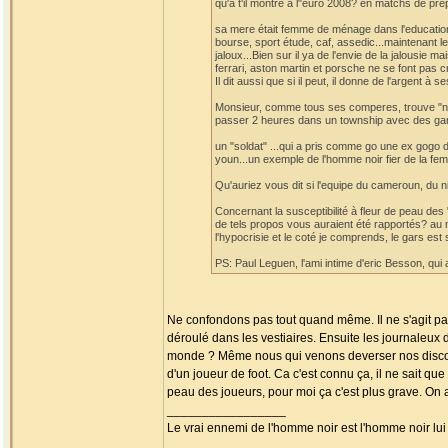
qu'a t'il montré à l"euro 2008? en matchs de pré
sa mere était femme de ménage dans l'education na
bourse, sport étude, caf, assedic...maintenant l
jaloux...Bien sur il ya de l'envie de la jalousie
ferrari, aston martin et porsche ne se font pas c
Il dit aussi que si il peut, il donne de l'argent à 
Monsieur, comme tous ses comperes, trouve "norm
passer 2 heures dans un township avec des gam
un "soldat" ...qui a pris comme go une ex gogo 
youn...un exemple de l'homme noir fier de la fem
Qu'auriez vous dit si l'equipe du cameroun, du ni
Concernant la susceptibilité à fleur de peau des "
de tels propos vous auraient été rapportés? au m
l'hypocrisie et le coté je comprends, le gars est
PS: Paul Leguen, l'ami intime d'eric Besson, qui 
Ne confondons pas tout quand même. Il ne s'agit pas 
déroulé dans les vestiaires. Ensuite les journaleux
monde ? Même nous qui venons deverser nos discour
d'un joueur de foot. Ca c'est connu ça, il ne sait q
peau des joueurs, pour moi ça c'est plus grave. On 
_________________
Le vrai ennemi de l'homme noir est l'homme noir lu