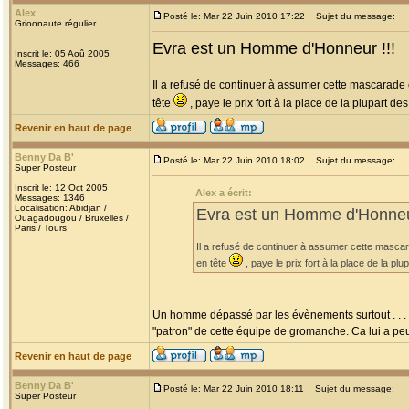
Alex
Posté le: Mar 22 Juin 2010 17:22
Sujet du message:
Grioonaute régulier
Evra est un Homme d'Honneur !!!
Inscrit le: 05 Aoû 2005
Messages: 466
Il a refusé de continuer à assumer cette mascarade
tête
, paye le prix fort à la place de la plupart 
Revenir en haut de page
Benny Da B'
Posté le: Mar 22 Juin 2010 18:02
Sujet du message:
Super Posteur
Inscrit le: 12 Oct 2005
Alex a écrit:
Messages: 1346
Localisation: Abidjan /
Evra est un Homme d'Honneur
Ouagadougou / Bruxelles /
Paris / Tours
Il a refusé de continuer à assumer cette masc
en tête
, paye le prix fort à la place de la 
Un homme dépassé par les évènements surtout . . . Bi
"patron" de cette équipe de gromanche. Ca lui a peu
Revenir en haut de page
Benny Da B'
Posté le: Mar 22 Juin 2010 18:11
Sujet du message:
Super Posteur