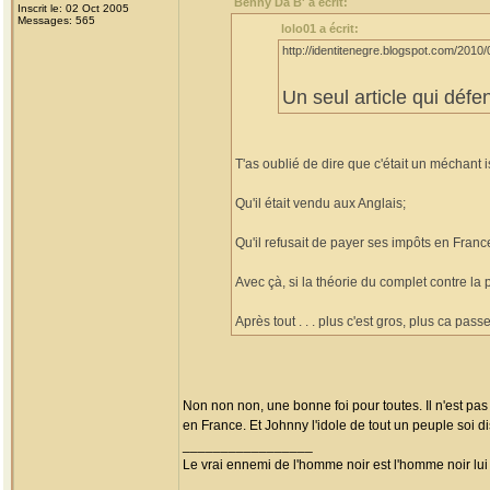
Benny Da B' a écrit:
Inscrit le: 02 Oct 2005
Messages: 565
lolo01 a écrit:
http://identitenegre.blogspot.com/2010/
Un seul article qui déf
T'as oublié de dire que c'était un méchant i
Qu'il était vendu aux Anglais;
Qu'il refusait de payer ses impôts en Franc
Avec çà, si la théorie du complet contre la
Après tout . . . plus c'est gros, plus ca passe !
Non non non, une bonne foi pour toutes. Il n'est pas 
en France. Et Johnny l'idole de tout un peuple soi dis
_________________
Le vrai ennemi de l'homme noir est l'homme noir lu