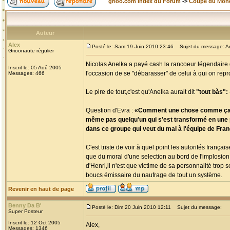
grioo.com Index du Forum
->
Coupe du Mon
Auteur
Alex
Posté le: Sam 19 Juin 2010 23:46
Sujet du message: Ane
Grioonaute régulier
Nicolas Anelka a payé cash la rancoeur légendaire d
Inscrit le: 05 Aoû 2005
l'occasion de se "débarasser" de celui à qui on repro
Messages: 466
Le pire de tout,c'est qu'Anelka aurait dit
"tout bàs": «
Question d'Evra :
«Comment une chose comme ça a-t-e
même pas quelqu'un qui s'est transformé en une pet
dans ce groupe qui veut du mal à l'équipe de France
C'est triste de voir à quel point les autorités fra
que du moral d'une selection au bord de l'implosion
d'Henri,il n'est que victime de sa personnalité tro
boucs émissaire du naufrage de tout un système.
Revenir en haut de page
Benny Da B'
Posté le: Dim 20 Juin 2010 12:11
Sujet du message:
Super Posteur
Inscrit le: 12 Oct 2005
Alex,
Messages: 1346