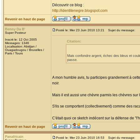
Découvrir ce blog :
http://identitenegre.blogspot.com
Revenir en haut de page
Benny Da B'
Posté le: Mer 23 Juin 2010 13:21
Sujet du message:
Super Posteur
Inscrit le: 12 Oct 2005
Citation:
Messages: 1346
Localisation: Abidjan /
Ouagadougou / Bruxelles /
Paris / Tours
Mais confondre argent, échec des bleus et coule
passe.
A mon humble avis, tu participes grandement à cette 
noir.
Mais il est aussi une chèvre parmis les chèvres sur 
S'ils se comportent (collectivement) comme des racai
C'était quoi ce sketch indécent sur la défense de "l
Revenir en haut de page
Panafricain
Posté le: Mer 23 Juin 2010 16:53
Sujet du message: