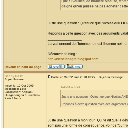
Que tu veuilles, de manière oiseuse, tenter
daigne qu'on puisse ne pas acheter cette
Juste une question : Qu'est ce que Nicolas ANELKA a
Réponds à cette question avec des arguments vala
_________________
Le vrai ennemi de l'homme noir est l'homme noir lu
Découvrir ce blog :
http://identitenegre.blogspot.com
Revenir en haut de page
Benny Da B'
Posté le: Mar 22 Juin 2010 10:27
Sujet du message:
Super Posteur
Inscrit le: 12 Oct 2005
lolo01 a écrit:
Messages: 1346
Localisation: Abidjan /
Ouagadougou / Bruxelles /
Juste une question : Qu'est ce que Nicolas ANEL
Paris / Tours
Réponds à cette question avec des arguments v
Juste une question à mon tour : Qui te dit que la d
sont pas une forme de conséquence, voir de "puniti