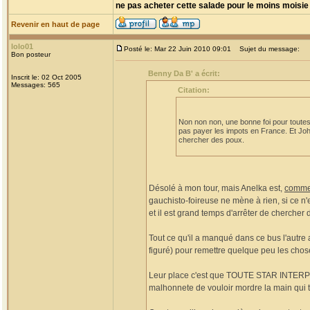
ne pas acheter cette salade pour le moins moisie 
Revenir en haut de page
lolo01
Posté le: Mar 22 Juin 2010 09:01
Sujet du message:
Bon posteur
Benny Da B' a écrit:
Inscrit le: 02 Oct 2005
Messages: 565
Citation:
Non non non, une bonne foi pour toutes. 
pas payer les impots en France. Et Johnny
chercher des poux.
Désolé à mon tour, mais Anelka est,
comme 
gauchisto-foireuse ne mène à rien, si ce n'
et il est grand temps d'arrêter de chercher
Tout ce qu'il a manqué dans ce bus l'autre 
figuré) pour remettre quelque peu les chose
Leur place c'est que TOUTE STAR INTERPLAN
malhonnete de vouloir mordre la main qui te