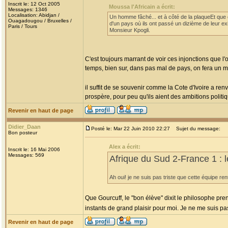
Inscrit le: 12 Oct 2005
Moussa l'Africain a écrit:
Messages: 1346
Localisation: Abidjan /
Un homme fâché... et à côté de la plaqueEt que d
Ouagadougou / Bruxelles /
d'un pays où ils ont passé un dizième de leur ex
Paris / Tours
Monsieur Kpogli.
C'est toujours marrant de voir ces injonctions que l
temps, bien sur, dans pas mal de pays, on fera un m
il suffit de se souvenir comme la Cote d'Ivoire a r
prospère, pour peu qu'ils aient des ambitions politiq
Revenir en haut de page
Didier_Daan
Posté le: Mar 22 Juin 2010 22:27
Sujet du message:
Bon posteur
Alex a écrit:
Inscrit le: 16 Mai 2006
Messages: 569
Afrique du Sud 2-France 1 : 
Ah oui! je ne suis pas triste que cette équipe re
Que Gourcuff, le "bon élève" dixit le philosophe pre
instants de grand plaisir pour moi. Je ne me suis p
Revenir en haut de page