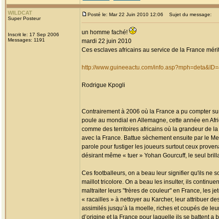
WILDCAT
Posté le: Mar 22 Juin 2010 12:06
Sujet du message:
Super Posteur
un homme faché!
Inscrit le: 17 Sep 2006
Messages: 1191
mardi 22 juin 2010
Ces esclaves africains au service de la France mérite
http://www.guineeactu.com/info.asp?mph=deta&ID
Rodrigue Kpogli
Contrairement à 2006 où la France a pu compter sur la
poule au mondial en Allemagne, cette année en Afri
comme des territoires africains où la grandeur de la
avec la France. Battue sèchement ensuite par le Mex
parole pour fustiger les joueurs surtout ceux proven
désirant même « tuer » Yohan Gourcuff, le seul bril
Ces footballeurs, on a beau leur signifier qu'ils ne 
maillot tricolore. On a beau les insulter, ils continu
maltraiter leurs "frères de couleur" en France, les j
« racailles » à nettoyer au Karcher, leur attribuer d
assimilés jusqu’à la moelle, riches et coupés de leu
d’origine et la France pour laquelle ils se battent a b