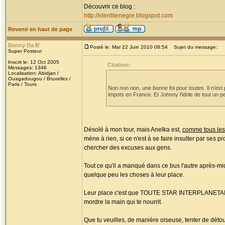
Découvrir ce blog :
http://identitenegre.blogspot.com
Revenir en haut de page
Benny Da B'
Posté le: Mar 22 Juin 2010 08:54
Sujet du message:
Super Posteur
Inscrit le: 12 Oct 2005
Citation:
Messages: 1346
Localisation: Abidjan /
Ouagadougou / Bruxelles /
Paris / Tours
Non non non, une bonne foi pour toutes. Il n'est 
impots en France. Et Johnny l'idole de tout un peu
Désolé à mon tour, mais Anelka est,
comme tous les
mène à rien, si ce n'est à se faire insulter par ses 
chercher des excuses aux gens.
Tout ce qu'il a manqué dans ce bus l'autre après-mid
quelque peu les choses à leur place.
Leur place c'est que TOUTE STAR INTERPLANETAIRE q
mordre la main qui te nourrit.
Que tu veuilles, de manière oiseuse, tenter de détou