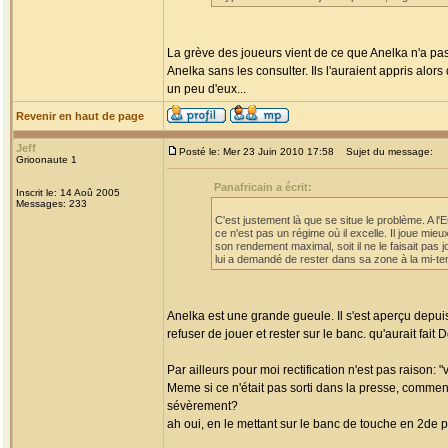
La grève des joueurs vient de ce que Anelka n'a pas 
Anelka sans les consulter. Ils l'auraient appris alors 
un peu d'eux...
Revenir en haut de page
Jeff
Posté le: Mer 23 Juin 2010 17:58
Sujet du message:
Grioonaute 1
Panafricain a écrit:
Inscrit le: 14 Aoû 2005
Messages: 233
C'est justement là que se situe le problème. A
ce n'est pas un régime où il excelle. Il joue mi
son rendement maximal, soit il ne le faisait pa
lui a demandé de rester dans sa zone à la mi-tem
Anelka est une grande gueule. Il s'est aperçu depuis 
refuser de jouer et rester sur le banc. qu'aurait fai
Par ailleurs pour moi rectification n'est pas raison:
Meme si ce n'était pas sorti dans la presse, comment
sévèrement?
ah oui, en le mettant sur le banc de touche en 2de 