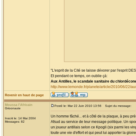
"L'esprit de la Cité se laisse dévorer par l'esprit DES 
Et pendant ce temps, on oublie çà:
Aux Antilles, le scandale sanitaire du chlordécon
http://www.lemonde.fr/planete/article/2010/06/22
Revenir en haut de page
Moussa l'Africain
Posté le: Mar 22 Juin 2010 13:56
Sujet du message:
Grioonaute
Un homme fâché... et à côté de la plaque, à peu prè
Inscrit le: 14 Mai 2004
Afsud au service de leur message politique. Un sport
Messages: 82
un joueur antillais selon ce Kpogli (six parmi les v
toute une vie d'effort et qui peut lui apporter la gloi