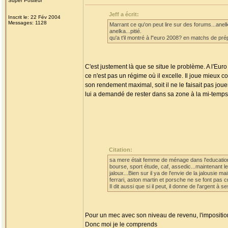
Super Posteur
Jeff a écrit:
Inscrit le: 22 Fév 2004
Messages: 1128
Marrant ce qu'on peut lire sur des forums...anelk
anelka...pitié.
qu'a t'il montré à l"euro 2008? en matchs de pré
C'est justement là que se situe le problème. A l'E
ce n'est pas un régime où il excelle. Il joue mieux
son rendement maximal, soit il ne le faisait pas j
lui a demandé de rester dans sa zone à la mi-temps d
Citation:
sa mere était femme de ménage dans l'education na
bourse, sport étude, caf, assedic...maintenant l
jaloux...Bien sur il ya de l'envie de la jalousie
ferrari, aston martin et porsche ne se font pas c
Il dit aussi que si il peut, il donne de l'argent à 
Pour un mec avec son niveau de revenu, l'imposition
Donc moi je le comprends