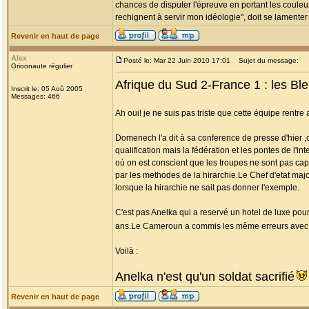
chances de disputer l'épreuve en portant les couleu
rechignent à servir mon idéologie", doit se lamente
Revenir en haut de page
Alex
Posté le: Mar 22 Juin 2010 17:01
Sujet du message:
Grioonaute régulier
Afrique du Sud 2-France 1 : les Bl
Inscrit le: 05 Aoû 2005
Messages: 466
Ah oui! je ne suis pas triste que cette équipe rentre
Domenech l'a dit à sa conference de presse d'hier ,
qualification mais la fédération et les pontes de l'i
où on est conscient que les troupes ne sont pas ca
par les methodes de la hirarchie.Le Chef d'etat majo
lorsque la hirarchie ne sait pas donner l'exemple.
C'est pas Anelka qui a reservé un hotel de luxe pou
ans.Le Cameroun a commis les même erreurs avec s
Voilà :
Anelka n'est qu'un soldat sacrifié
Revenir en haut de page