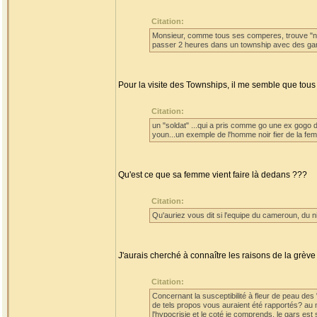
Citation:
Monsieur, comme tous ses comperes, trouve "norm
passer 2 heures dans un township avec des gam
Pour la visite des Townships, il me semble que tous 
Citation:
un "soldat" ...qui a pris comme go une ex gogo 
youn...un exemple de l'homme noir fier de la fem
Qu'est ce que sa femme vient faire là dedans ???
Citation:
Qu'auriez vous dit si l'equipe du cameroun, du ni
J'aurais cherché à connaître les raisons de la grè
Citation:
Concernant la susceptibilité à fleur de peau des "
de tels propos vous auraient été rapportés? au m
l'hypocrisie et le coté je comprends, le gars est