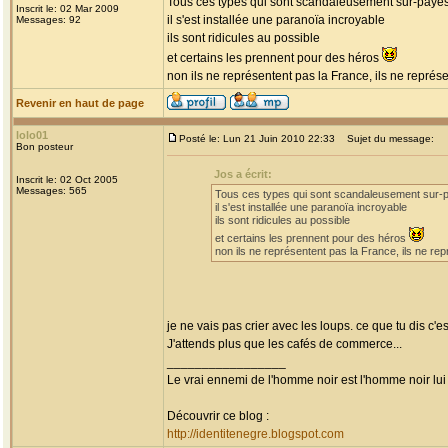
Tous ces types qui sont scandaleusement sur-payés
Inscrit le: 02 Mar 2009
il s'est installée une paranoïa incroyable
Messages: 92
ils sont ridicules au possible
et certains les prennent pour des héros
non ils ne représentent pas la France, ils ne repré
Revenir en haut de page
lolo01
Posté le: Lun 21 Juin 2010 22:33
Sujet du message:
Bon posteur
Jos a écrit:
Inscrit le: 02 Oct 2005
Messages: 565
Tous ces types qui sont scandaleusement sur-p
il s'est installée une paranoïa incroyable
ils sont ridicules au possible
et certains les prennent pour des héros
non ils ne représentent pas la France, ils ne r
je ne vais pas crier avec les loups. ce que tu dis c'e
J'attends plus que les cafés de commerce...
_________________
Le vrai ennemi de l'homme noir est l'homme noir lu
Découvrir ce blog :
http://identitenegre.blogspot.com