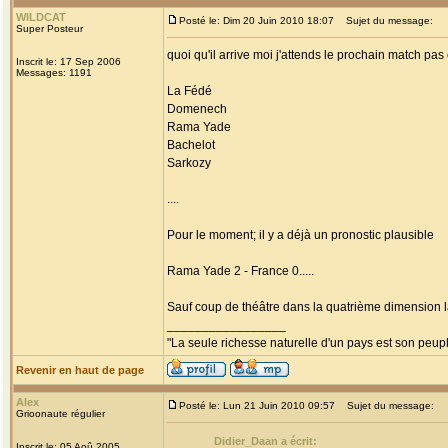
WILDCAT
Posté le: Dim 20 Juin 2010 18:07
Sujet du message:
Super Posteur
quoi qu'il arrive moi j'attends le prochain match pa
Inscrit le: 17 Sep 2006
Messages: 1191
La Fédé
Domenech
Rama Yade
Bachelot
Sarkozy
....
Pour le moment; il y a déjà un pronostic plausible
Rama Yade 2 - France 0.....
Sauf coup de théâtre dans la quatrième dimension la 
_________________
"La seule richesse naturelle d'un pays est son peup
Revenir en haut de page
Alex
Posté le: Lun 21 Juin 2010 09:57
Sujet du message:
Grioonaute régulier
Didier_Daan a écrit:
Inscrit le: 05 Aoû 2005