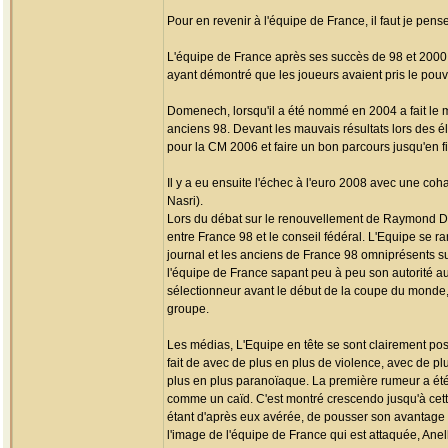
Pour en revenir à l'équipe de France, il faut je pense
L'équipe de France après ses succès de 98 et 2000
ayant démontré que les joueurs avaient pris le pouvoi
Domenech, lorsqu'il a été nommé en 2004 a fait le mé
anciens 98. Devant les mauvais résultats lors des éli
pour la CM 2006 et faire un bon parcours jusqu'en f
Il y a eu ensuite l'échec à l'euro 2008 avec une co
Nasri).
Lors du débat sur le renouvellement de Raymond Dome
entre France 98 et le conseil fédéral. L'Equipe se 
journal et les anciens de France 98 omniprésents s
l'équipe de France sapant peu à peu son autorité au
sélectionneur avant le début de la coupe du monde,
groupe.
Les médias, L'Equipe en tête se sont clairement posi
fait de avec de plus en plus de violence, avec de p
plus en plus paranoïaque. La première rumeur a été c
comme un caïd. C'est montré crescendo jusqu'à cett
étant d'après eux avérée, de pousser son avantage et
l'image de l'équipe de France qui est attaquée, Anel