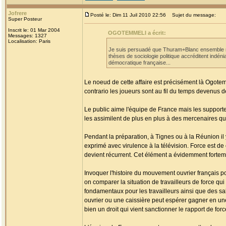
Jofrere
Posté le: Dim 11 Juil 2010 22:56
Sujet du message:
Super Posteur
Inscrit le: 01 Mar 2004
OGOTEMMELI a écrit:
Messages: 1327
Localisation: Paris
Je suis persuadé que Thuram+Blanc ensemble n'o
thèses de sociologie politique accréditent indéni
démocratique française...
Le noeud de cette affaire est précisément là Ogotemme
contrario les joueurs sont au fil du temps devenus de
Le public aime l'équipe de France mais les supporter
les assimilent de plus en plus à des mercenaires qu
Pendant la préparation, à Tignes ou à la Réunion il 
exprimé avec virulence à la télévision. Force est de
devient récurrent. Cet élément a évidemment forteme
Invoquer l'histoire du mouvement ouvrier français pou
on comparer la situation de travailleurs de force qu
fondamentaux pour les travailleurs ainsi que des s
ouvrier ou une caissière peut espérer gagner en un
bien un droit qui vient sanctionner le rapport de forc