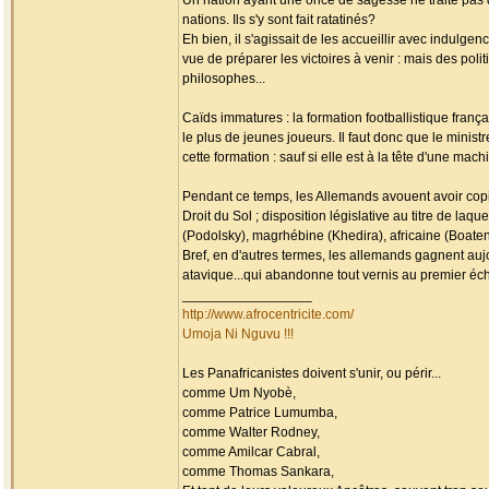
Un nation ayant une once de sagesse ne traite pas d
nations. Ils s'y sont fait ratatinés?
Eh bien, il s'agissait de les accueillir avec indulg
vue de préparer les victoires à venir : mais des pol
philosophes...
Caïds immatures : la formation footballistique franç
le plus de jeunes joueurs. Il faut donc que le minist
cette formation : sauf si elle est à la tête d'une ma
Pendant ce temps, les Allemands avouent avoir copié
Droit du Sol ; disposition législative au titre de la
(Podolsky), magrhébine (Khedira), africaine (Boateng
Bref, en d'autres termes, les allemands gagnent au
atavique...qui abandonne tout vernis au premier éc
_________________
http://www.afrocentricite.com/
Umoja Ni Nguvu !!!
Les Panafricanistes doivent s'unir, ou périr...
comme Um Nyobè,
comme Patrice Lumumba,
comme Walter Rodney,
comme Amilcar Cabral,
comme Thomas Sankara,