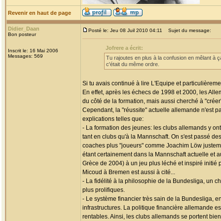
Revenir en haut de page
Didier_Daan
Posté le: Jeu 08 Juil 2010 04:11
Sujet du message:
Bon posteur
Jofrere a écrit:
Inscrit le: 16 Mai 2006
Messages: 569
Tu rajoutes en plus à la confusion en mêlant à ç
c'était du même ordre.
Si tu avais continué à lire L'Equipe et particulièreme
En effet, après les échecs de 1998 et 2000, les Alle
du côté de la formation, mais aussi cherché à "créer"
Cependant, la "réussite" actuelle allemande n'est pa
explications telles que:
- La formation des jeunes: les clubs allemands y on
tant en clubs qu'à la Mannschaft. On s'est passé de
coaches plus "joueurs" comme Joachim Löw justemen
étant certainement dans la Mannschaft actuelle et 
Grèce de 2004) à un jeu plus léché et inspiré initi
Micoud à Bremen est aussi à cité...
- La fidélité à la philosophie de la Bundesliga, un 
plus prolifiques.
- Le système financier très sain de la Bundesliga,
infrastructures. La politique financière allemande e
rentables. Ainsi, les clubs allemands se portent bien