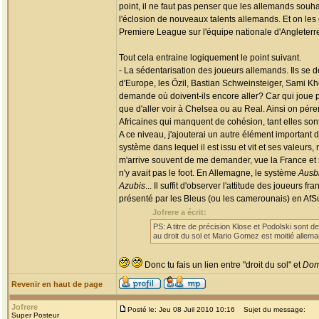
point, il ne faut pas penser que les allemands souh
l'éclosion de nouveaux talents allemands. Et on les 
Premiere League sur l'équipe nationale d'Angleterre
Tout cela entraine logiquement le point suivant.
- La sédentarisation des joueurs allemands. Ils se d
d'Europe, les Özil, Bastian Schweinsteiger, Sami Khe
demande où doivent-ils encore aller? Car qui joue pa
que d'aller voir à Chelsea ou au Real. Ainsi on pér
Africaines qui manquent de cohésion, tant elles sont
A ce niveau, j'ajouterai un autre élément important 
système dans lequel il est issu et vit et ses valeurs
m'arrive souvent de me demander, vue la France et so
n'y avait pas le foot. En Allemagne, le système
Ausb
Azubis
... Il suffit d'observer l'attitude des joueur
présenté par les Bleus (ou les camerounais) en AfSu
Jofrere a écrit:
PS: A titre de précision Klose et Podolski sont d
au droit du sol et Mario Gomez est moitié allema
Donc tu fais un lien entre "droit du sol" et
Dom
Revenir en haut de page
Jofrere
Posté le: Jeu 08 Juil 2010 10:16
Sujet du message:
Super Posteur