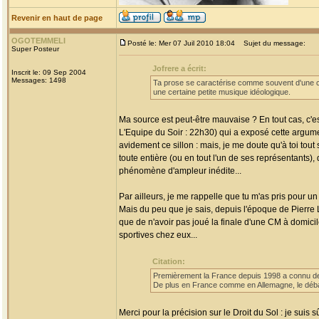
Revenir en haut de page
OGOTEMMELI
Posté le: Mer 07 Juil 2010 18:04
Sujet du message:
Super Posteur
Jofrere a écrit:
Inscrit le: 09 Sep 2004
Messages: 1498
Ta prose se caractérise comme souvent d'une con
une certaine petite musique idéologique.
Ma source est peut-être mauvaise ? En tout cas, c'e
L'Equipe du Soir : 22h30) qui a exposé cette argume
avidement ce sillon : mais, je me doute qu'à toi tou
toute entière (ou en tout l'un de ses représentants),
phénomène d'ampleur inédite...
Par ailleurs, je me rappelle que tu m'as pris pour u
Mais du peu que je sais, depuis l'époque de Pierre L
que de n'avoir pas joué la finale d'une CM à domic
sportives chez eux...
Citation:
Premièrement la France depuis 1998 a connu de
De plus en France comme en Allemagne, le débat 
Merci pour la précision sur le Droit du Sol : je sui