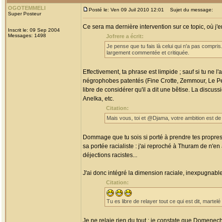
OGOTEMMELI
Posté le: Ven 09 Juil 2010 12:01
Sujet du message:
Super Posteur
Ce sera ma dernière intervention sur ce topic, où j'
Inscrit le: 09 Sep 2004
Messages: 1498
Jofrere a écrit:
Je pense que tu fais là celui qui n'a pas compris
largement commentée et critiquée.
Effectivement, ta phrase est limpide ; sauf si tu ne 
négrophobes patentés (Fine Crotte, Zemmour, Le Pen, et
libre de considérer qu'il a dit une bêtise. La discus
Anelka, etc.
Citation:
Mais vous, toi et @Djama, votre ambition est de 
Dommage que tu sois si porté à prendre tes propres 
sa portée racialiste : j'ai reproché à Thuram de n'en 
déjections racistes...
J'ai donc intégré la dimension raciale, inexpugnable 
Citation:
Tu es libre de relayer tout ce qui est dit, mart
Je ne relaie rien du tout : je constate que Domenech