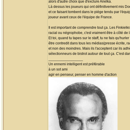
alors d'autre choix que d'exclure Anelka.
Là dessus les joueurs qui ont définitivement mis D
et ce faisant tombent dans le piège tendu par l'équi
joueur avant ceux de l'équipe de France.
Il est important de comprendre tout ça. Les Finkielkr
racial ou négrophobe, c'est vraiment être à côté de 
Et toi, quand tu tapes sur le staff, tu ne fais qu'hu
être contredit dans tous les médias(presse écrite, r
et non des moindres. Mais ils l'acceptent car ils adhè
sélectionneurs de bistrot autour de tout ça. C'est da
_________________
Un ennemi intelligent est préférable
à un sot ami
agir en penseur, penser en homme d'action