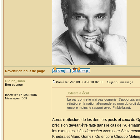
Revenir en haut de page
Didier_Daan
Posté le: Ven 09 Juil 2010 02:00
Sujet du message:
Bon posteur
Jofrere a écrit:
Inscrit le: 16 Mai 2006
Messages: 569
Là par contre je n'ai pas compris. J'apportais un
réintégrer la nation allemande au nom du droit d
encore moins le rapport avec Finkielkraut.
Après (re)lecture de tes derniers posts et ceux de 
précision devrait être faite dans le cas de l'Allemag
les exemples cités,
deutscher xxxxscher Abstammu
Khedira et Mario Gomez. Ou encore Choupo Moting, Joël