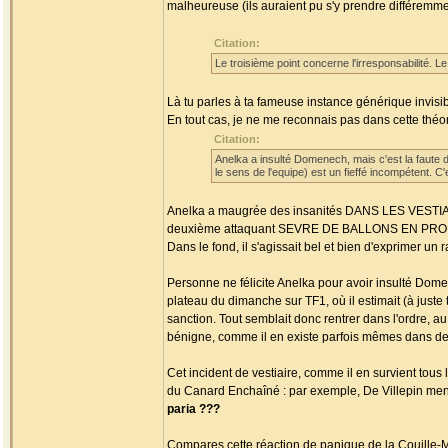
malheureuse (ils auraient pu s'y prendre différemmen
Citation:
Le troisième point concerne l'irresponsabilité. L
Là tu parles à ta fameuse instance générique invisib
En tout cas, je ne me reconnais pas dans cette théorie
Citation:
Anelka a insulté Domenech, mais c'est la faute d
le sens de l'equipe) est un fieffé incompétent. C'
Anelka a maugrée des insanités DANS LES VESTIAIRE
deuxième attaquant SEVRE DE BALLONS EN PROFOND
Dans le fond, il s'agissait bel et bien d'exprimer u
Personne ne félicite Anelka pour avoir insulté Domen
plateau du dimanche sur TF1, où il estimait (à just
sanction. Tout semblait donc rentrer dans l'ordre, au 
bénigne, comme il en existe parfois mêmes dans d
Cet incident de vestiaire, comme il en survient tous 
du Canard Enchaîné : par exemple, De Villepin men
paria ???
Compares cette réaction de panique de la Couille-Mo