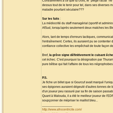
Contrairement à ce que tu crois, le "piège racial" ne
dessus tout de le tenir pour tel, dans ses diverses 
maladie pourtant séculaire???
Sur les faits
:
La médiocrité du staff managérial (sportif et admini
AfSud, lorsqu'après seulement deux matches les Ble
Alors, tant de temps d'erreurs tactiques, communicat
l'entraînement. Certes, ils auraient pu se contenter
confiance collective les empêchait de toute façon de
Bref,
la grève signe définitivement le cuisant é
cet échec. C'est pourquoi la désignation par Thura
pure bêtise qui fait l'affaire de tous les négropho
P.S.
Je fiche un billet que si Gourcuf avait marqué l'uni
ses épigones auraient dégeulé d'autres tonnes de b
d'un joueur peu rassuré par sa fin de saison passabl
Quant à Malouda, il a été le meilleur joueur de l'ED
soupçonner de mépriser le maillot bleu...
_________________
http://www.afrocentricite.com/