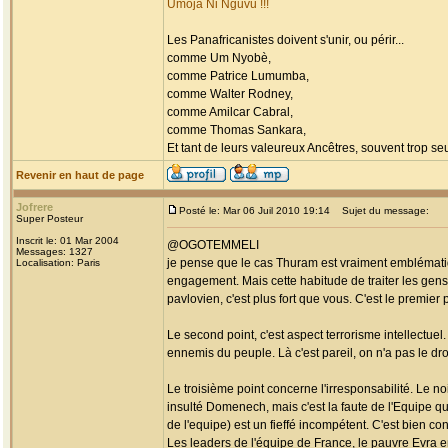
Umoja Ni Nguvu !!!
Les Panafricanistes doivent s'unir, ou périr...
comme Um Nyobè,
comme Patrice Lumumba,
comme Walter Rodney,
comme Amilcar Cabral,
comme Thomas Sankara,
Et tant de leurs valeureux Ancêtres, souvent trop seul
Revenir en haut de page
Jofrere
Posté le: Mar 06 Juil 2010 19:14
Sujet du message:
Super Posteur
Inscrit le: 01 Mar 2004
@OGOTEMMELI
Messages: 1327
je pense que le cas Thuram est vraiment emblématiq
Localisation: Paris
engagement. Mais cette habitude de traiter les gen
pavlovien, c'est plus fort que vous. C'est le premier p
Le second point, c'est aspect terrorisme intellectuel.
ennemis du peuple. Là c'est pareil, on n'a pas le dro
Le troisième point concerne l'irresponsabilité. Le n
insulté Domenech, mais c'est la faute de l'Equipe qu
de l'equipe) est un fieffé incompétent. C'est bien con
Les leaders de l'équipe de France, le pauvre Evra en