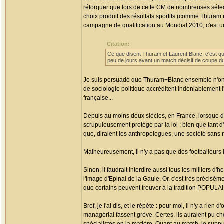
rétorquer que lors de cette CM de nombreuses sélecti
choix produit des résultats sportifs (comme Thuram e
campagne de qualification au Mondial 2010, c'est un
Citation:
Ce que disent Thuram et Laurent Blanc, c'est que r
peu de jours avant un match décisif de coupe 
Je suis persuadé que Thuram+Blanc ensemble n'ont 
de sociologie politique accréditent indéniablement 
française...
Depuis au moins deux siècles, en France, lorsque des
scrupuleusement protégé par la loi ; bien que tant d'i
que, diraient les anthropologues, une société sans ri
Malheureusement, il n'y a pas que des footballeurs inc
Sinon, il faudrait interdire aussi tous les milliers
l'image d'Epinal de la Gaule. Or, c'est très précisé
que certains peuvent trouver à la tradition POPULAI
Bref, je l'ai dis, et le répète : pour moi, il n'y a ri
managérial fassent grève. Certes, ils auraient pu c