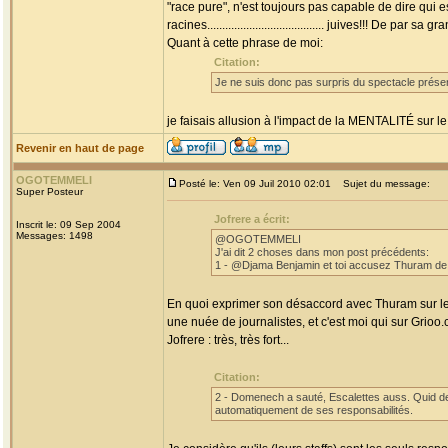
"race pure", n'est toujours pas capable de dire qui
racines....................................... juives!!! De par s
Quant à cette phrase de moi:
Citation:
Je ne suis donc pas surpris du spectacle présen
je faisais allusion à l'impact de la MENTALITÉ sur le
Revenir en haut de page
OGOTEMMELI
Posté le: Ven 09 Juil 2010 02:01
Sujet du message:
Super Posteur
Jofrere a écrit:
Inscrit le: 09 Sep 2004
Messages: 1498
@OGOTEMMELI
J'ai dit 2 choses dans mon post précédents:
1 - @Djama Benjamin et toi accusez Thuram de fai
En quoi exprimer son désaccord avec Thuram sur le c
une nuée de journalistes, et c'est moi qui sur Grioo.
Jofrere : très, très fort...
Citation:
2 - Domenech a sauté, Escalettes auss. Quid de
automatiquement de ses responsabilités.