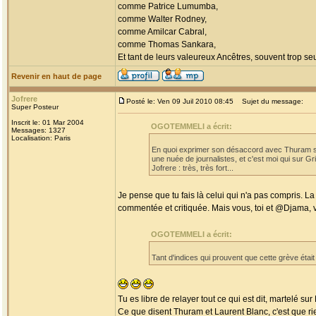
comme Patrice Lumumba,
comme Walter Rodney,
comme Amilcar Cabral,
comme Thomas Sankara,
Et tant de leurs valeureux Ancêtres, souvent trop seul
Revenir en haut de page
Jofrere
Posté le: Ven 09 Juil 2010 08:45
Sujet du message:
Super Posteur
Inscrit le: 01 Mar 2004
OGOTEMMELI a écrit:
Messages: 1327
Localisation: Paris
En quoi exprimer son désaccord avec Thuram sur 
une nuée de journalistes, et c'est moi qui sur Gr
Jofrere : très, très fort...
Je pense que tu fais là celui qui n'a pas compris. La
commentée et critiquée. Mais vous, toi et @Djama, vo
OGOTEMMELI a écrit:
Tant d'indices qui prouvent que cette grève étai
Tu es libre de relayer tout ce qui est dit, martelé s
Ce que disent Thuram et Laurent Blanc, c'est que rien 