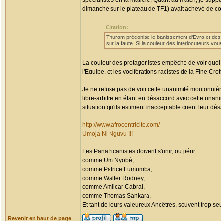
spécialistes en la matière. Quant au match, je supput
dimanche sur le plateau de TF1) avait achevé de co
Citation:
Thuram préconise le banissement d'Evra et des 
sur la faute. Si la couleur des interlocuteurs v
La couleur des protagonistes empêche de voir quo
l'Equipe, et les vociférations racistes de la Fine Cro
Je ne refuse pas de voir cette unanimité moutonnièr
libre-arbitre en étant en désaccord avec cette unan
situation qu'ils estiment inacceptable crient leur dé
_________________
http://www.afrocentricite.com/
Umoja Ni Nguvu !!!
Les Panafricanistes doivent s'unir, ou périr...
comme Um Nyobè,
comme Patrice Lumumba,
comme Walter Rodney,
comme Amilcar Cabral,
comme Thomas Sankara,
Et tant de leurs valeureux Ancêtres, souvent trop seul
Revenir en haut de page