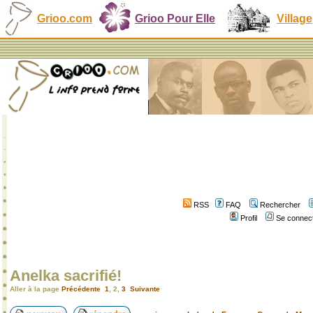
Grioo.com
Grioo Pour Elle
Village
RSS
FAQ
Rechercher
Profil
Se connect
Anelka sacrifié!
Aller à la page
Précédente
1
,
2
,
3
Suivante