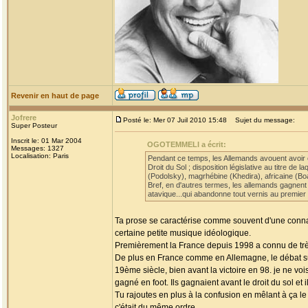
Revenir en haut de page
Jofrere
Posté le: Mer 07 Juil 2010 15:48
Sujet du message:
Super Posteur
Inscrit le: 01 Mar 2004
OGOTEMMELI a écrit:
Messages: 1327
Localisation: Paris
Pendant ce temps, les Allemands avouent avoir co
Droit du Sol ; disposition législative au titre de
(Podolsky), magrhébine (Khedira), africaine (Boat
Bref, en d'autres termes, les allemands gagnent
atavique...qui abandonne tout vernis au premier
Ta prose se caractérise comme souvent d'une connais
certaine petite musique idéologique.
Premièrement la France depuis 1998 a connu de trè
De plus en France comme en Allemagne, le débat sur 
19ème siècle, bien avant la victoire en 98. je ne vo
gagné en foot. Ils gagnaient avant le droit du sol et 
Tu rajoutes en plus à la confusion en mêlant à ça le
c'était du même ordre.