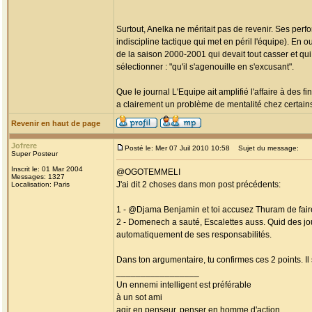
Surtout, Anelka ne méritait pas de revenir. Ses perf
indiscipline tactique qui met en péril l'équipe). En
de la saison 2000-2001 qui devait tout casser et qui
sélectionner : "qu'il s'agenouille en s'excusant".
Que le journal L'Equipe ait amplifié l'affaire à des 
a clairement un problème de mentalité chez certains
Revenir en haut de page
Jofrere
Posté le: Mer 07 Juil 2010 10:58
Sujet du message:
Super Posteur
Inscrit le: 01 Mar 2004
@OGOTEMMELI
Messages: 1327
J'ai dit 2 choses dans mon post précédents:
Localisation: Paris
1 - @Djama Benjamin et toi accusez Thuram de faire 
2 - Domenech a sauté, Escalettes auss. Quid des j
automatiquement de ses responsabilités.
Dans ton argumentaire, tu confirmes ces 2 points. Il
_________________
Un ennemi intelligent est préférable
à un sot ami
agir en penseur, penser en homme d'action