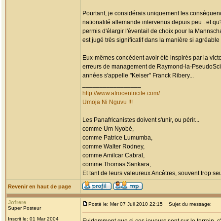
Pourtant, je considérais uniquement les conséquence
nationalité allemande intervenus depuis peu : et qu'
permis d'élargir l'éventail de choix pour la Mannsch
est jugé très significatif dans la manière si agréable
Eux-mêmes concèdent avoir été inspirés par la vict
erreurs de management de Raymond-la-PseudoScien
années s'appelle "Keiser" Franck Ribery...
_________________
http://www.afrocentricite.com/
Umoja Ni Nguvu !!!
Les Panafricanistes doivent s'unir, ou périr...
comme Um Nyobè,
comme Patrice Lumumba,
comme Walter Rodney,
comme Amilcar Cabral,
comme Thomas Sankara,
Et tant de leurs valeureux Ancêtres, souvent trop seul
Revenir en haut de page
Jofrere
Posté le: Mer 07 Juil 2010 22:15
Sujet du message:
Super Posteur
Inscrit le: 01 Mar 2004