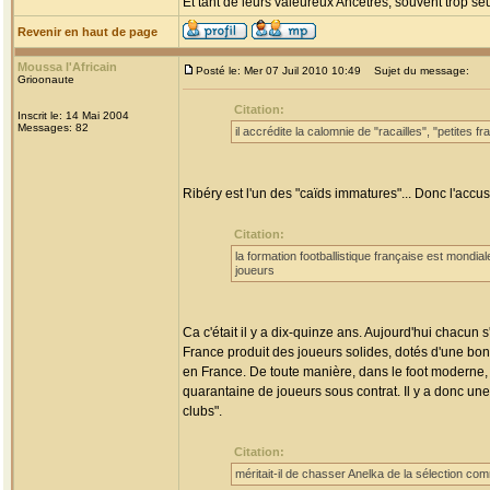
Et tant de leurs valeureux Ancêtres, souvent trop seul
Revenir en haut de page
Moussa l'Africain
Posté le: Mer 07 Juil 2010 10:49
Sujet du message:
Grioonaute
Citation:
Inscrit le: 14 Mai 2004
Messages: 82
il accrédite la calomnie de "racailles", "petites
Ribéry est l'un des "caïds immatures"... Donc l'acc
Citation:
la formation footballistique française est mondia
joueurs
Ca c'était il y a dix-quinze ans. Aujourd'hui chacun
France produit des joueurs solides, dotés d'une bon
en France. De toute manière, dans le foot moderne
quarantaine de joueurs sous contrat. Il y a donc u
clubs".
Citation:
méritait-il de chasser Anelka de la sélection co