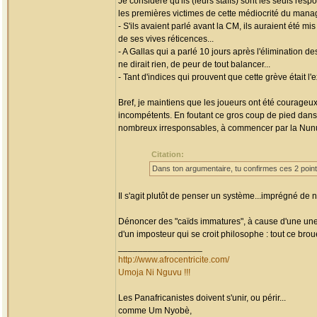
Je considère qu'ils (leurs staffs) sont les seuls res
les premières victimes de cette médiocrité du man
- S'ils avaient parlé avant la CM, ils auraient été 
de ses vives réticences...
- A Gallas qui a parlé 10 jours après l'élimination d
ne dirait rien, de peur de tout balancer...
- Tant d'indices qui prouvent que cette grève était l
Bref, je maintiens que les joueurs ont été courageu
incompétents. En foutant ce gros coup de pied dans 
nombreux irresponsables, à commencer par la Nunuc
Citation:
Dans ton argumentaire, tu confirmes ces 2 points
Il s'agit plutôt de penser un système...imprégné de 
Dénoncer des "caïds immatures", à cause d'une une 
d'un imposteur qui se croit philosophe : tout ce brou
_________________
http://www.afrocentricite.com/
Umoja Ni Nguvu !!!
Les Panafricanistes doivent s'unir, ou périr...
comme Um Nyobè,