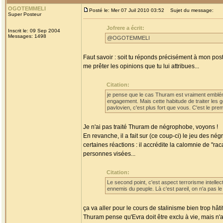
OGOTEMMELI
Posté le: Mer 07 Juil 2010 03:52
Sujet du message:
Super Posteur
Jofrere a écrit:
Inscrit le: 09 Sep 2004
Messages: 1498
@OGOTEMMELI
Faut savoir : soit tu réponds précisément à mon pos
me prêter les opinions que tu lui attribues...
Citation:
je pense que le cas Thuram est vraiment emblém
engagement. Mais cette habitude de traiter les 
pavlovien, c'est plus fort que vous. C'est le prem
Je n'ai pas traité Thuram de négrophobe, voyons !
En revanche, il a fait sur (ce coup-ci) le jeu des
certaines réactions : il accrédite la calomnie de "ra
personnes visées...
Citation:
Le second point, c'est aspect terrorisme intellect
ennemis du peuple. Là c'est pareil, on n'a pas le 
ça va aller pour le cours de stalinisme bien trop hâtif
Thuram pense qu'Evra doit être exclu à vie, mais n'a 