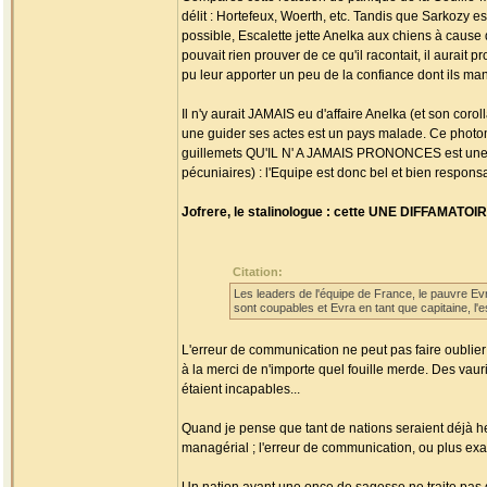
délit : Hortefeux, Woerth, etc. Tandis que Sarkozy 
possible, Escalette jette Anelka aux chiens à caus
pouvait rien prouver de ce qu'il racontait, il aurait 
pu leur apporter un peu de la confiance dont ils manq
Il n'y aurait JAMAIS eu d'affaire Anelka (et son cor
une guider ses actes est un pays malade. Ce photo
guillemets QU'IL N' A JAMAIS PRONONCES est une 
pécuniaires) : l'Equipe est donc bel et bien respons
Jofrere, le stalinologue : cette UNE DIFFAMATOIR
Citation:
Les leaders de l'équipe de France, le pauvre Evr
sont coupables et Evra en tant que capitaine, l'e
L'erreur de communication ne peut pas faire oublie
à la merci de n'importe quel fouille merde. Des vau
étaient incapables...
Quand je pense que tant de nations seraient déjà heu
managérial ; l'erreur de communication, ou plus exa