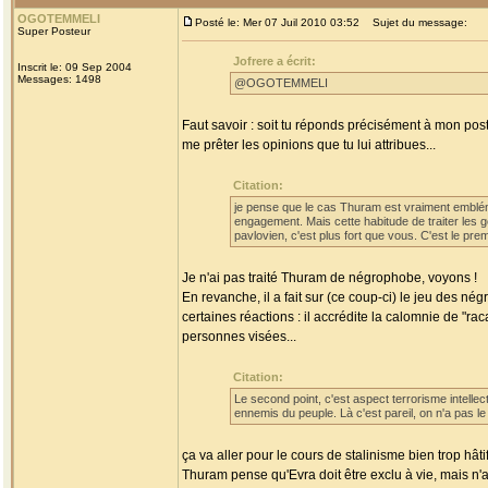
OGOTEMMELI
Posté le: Mer 07 Juil 2010 03:52
Sujet du message:
Super Posteur
Jofrere a écrit:
Inscrit le: 09 Sep 2004
Messages: 1498
@OGOTEMMELI
Faut savoir : soit tu réponds précisément à mon pos
me prêter les opinions que tu lui attribues...
Citation:
je pense que le cas Thuram est vraiment emblém
engagement. Mais cette habitude de traiter les 
pavlovien, c'est plus fort que vous. C'est le prem
Je n'ai pas traité Thuram de négrophobe, voyons !
En revanche, il a fait sur (ce coup-ci) le jeu des
certaines réactions : il accrédite la calomnie de "ra
personnes visées...
Citation:
Le second point, c'est aspect terrorisme intellect
ennemis du peuple. Là c'est pareil, on n'a pas le 
ça va aller pour le cours de stalinisme bien trop hâtif
Thuram pense qu'Evra doit être exclu à vie, mais n'a 