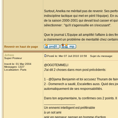
Surtout, Anelka ne méritait pas de revenir. Ses perf
indiscipline tactique qui met en péril l'équipe). En
de la saison 2000-2001 qui devait tout casser et qui
sélectionner : "qu'il s'agenouille en s'excusant".
Que le journal L'Equipe ait amplifié l'affaire à des 
a clairement un problème de mentalité chez certains
Revenir en haut de page
Jofrere
Posté le: Mer 07 Juil 2010 10:58
Sujet du message:
Super Posteur
Inscrit le: 01 Mar 2004
@OGOTEMMELI
Messages: 1327
J'ai dit 2 choses dans mon post précédents:
Localisation: Paris
1 - @Djama Benjamin et toi accusez Thuram de faire 
2 - Domenech a sauté, Escalettes auss. Quid des j
automatiquement de ses responsabilités.
Dans ton argumentaire, tu confirmes ces 2 points. Il
_________________
Un ennemi intelligent est préférable
à un sot ami
agir en penseur, penser en homme d'action