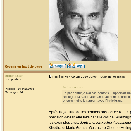
Revenir en haut de page
Didier_Daan
Posté le: Ven 09 Juil 2010 02:00
Sujet du message:
Bon posteur
Jofrere a écrit:
Inscrit le: 16 Mai 2006
Messages: 569
Là par contre je n'ai pas compris. J'apportais un
réintégrer la nation allemande au nom du droit d
encore moins le rapport avec Finkielkraut.
Après (re)lecture de tes derniers posts et ceux de 
précision devrait être faite dans le cas de l'Allemag
les exemples cités,
deutscher xxxxscher Abstammu
Khedira et Mario Gomez. Ou encore Choupo Moting, Joël