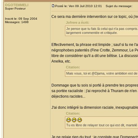
OGOTEMMELI
Posté le: Ven 09 Juil 2010 12:01
Sujet du message:
Super Posteur
Ce sera ma dernière intervention sur ce topic, où j'
Inscrit le: 09 Sep 2004
Messages: 1498
Jofrere a écrit:
Je pense que tu fais là celui qui n'a pas compris
largement commentée et critiquée.
Effectivement, ta phrase est limpide ; sauf si tu ne 
négrophobes patentés (Fine Crotte, Zemmour, Le Pen, et
libre de considérer qu'il a dit une bêtise. La discus
Anelka, etc.
Citation:
Mais vous, toi et @Djama, votre ambition est de 
Dommage que tu sois si porté à prendre tes propres 
sa portée racialiste : j'ai reproché à Thuram de n'en 
déjections racistes...
J'ai donc intégré la dimension raciale, inexpugnable 
Citation:
Tu es libre de relayer tout ce qui est dit, mart
Je ne relaie rien du tout : je constate que Domenech