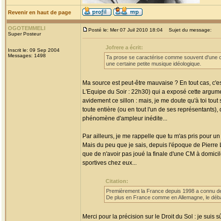
Revenir en haut de page
OGOTEMMELI
Posté le: Mer 07 Juil 2010 18:04
Sujet du message:
Super Posteur
Jofrere a écrit:
Inscrit le: 09 Sep 2004
Messages: 1498
Ta prose se caractérise comme souvent d'une con
une certaine petite musique idéologique.
Ma source est peut-être mauvaise ? En tout cas, c'e
L'Equipe du Soir : 22h30) qui a exposé cette argume
avidement ce sillon : mais, je me doute qu'à toi tou
toute entière (ou en tout l'un de ses représentants),
phénomène d'ampleur inédite...
Par ailleurs, je me rappelle que tu m'as pris pour u
Mais du peu que je sais, depuis l'époque de Pierre L
que de n'avoir pas joué la finale d'une CM à domic
sportives chez eux...
Citation:
Premièrement la France depuis 1998 a connu de
De plus en France comme en Allemagne, le débat 
Merci pour la précision sur le Droit du Sol : je sui