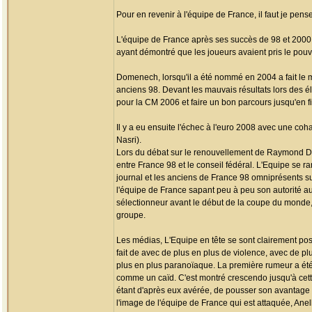
Pour en revenir à l'équipe de France, il faut je pense
L'équipe de France après ses succès de 98 et 2000
ayant démontré que les joueurs avaient pris le pouvoi
Domenech, lorsqu'il a été nommé en 2004 a fait le mé
anciens 98. Devant les mauvais résultats lors des éli
pour la CM 2006 et faire un bon parcours jusqu'en f
Il y a eu ensuite l'échec à l'euro 2008 avec une co
Nasri).
Lors du débat sur le renouvellement de Raymond Dome
entre France 98 et le conseil fédéral. L'Equipe se 
journal et les anciens de France 98 omniprésents s
l'équipe de France sapant peu à peu son autorité au
sélectionneur avant le début de la coupe du monde,
groupe.
Les médias, L'Equipe en tête se sont clairement posi
fait de avec de plus en plus de violence, avec de p
plus en plus paranoïaque. La première rumeur a été c
comme un caïd. C'est montré crescendo jusqu'à cett
étant d'après eux avérée, de pousser son avantage et
l'image de l'équipe de France qui est attaquée, Anel