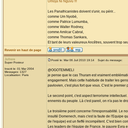
Umoja Ni Nguvu !!!
Les Panafricanistes doivent s'unir, ou périr...
comme Um Nyobè,
comme Patrice Lumumba,
comme Walter Rodney,
comme Amilcar Cabral,
comme Thomas Sankara,
Et tant de leurs valeureux Ancêtres, souvent trop seul
Revenir en haut de page
Jofrere
Posté le: Mar 06 Juil 2010 19:14
Sujet du message:
Super Posteur
Inscrit le: 01 Mar 2004
@OGOTEMMELI
Messages: 1327
je pense que le cas Thuram est vraiment emblématiq
Localisation: Paris
engagement. Mais cette habitude de traiter les gen
pavlovien, c'est plus fort que vous. C'est le premier p
Le second point, c'est aspect terrorisme intellectuel.
ennemis du peuple. Là c'est pareil, on n'a pas le dro
Le troisième point concerne l'irresponsabilité. Le n
insulté Domenech, mais c'est la faute de l'Equipe qu
de l'equipe) est un fieffé incompétent. C'est bien con
Les leaders de l'équipe de France, le pauvre Evra en