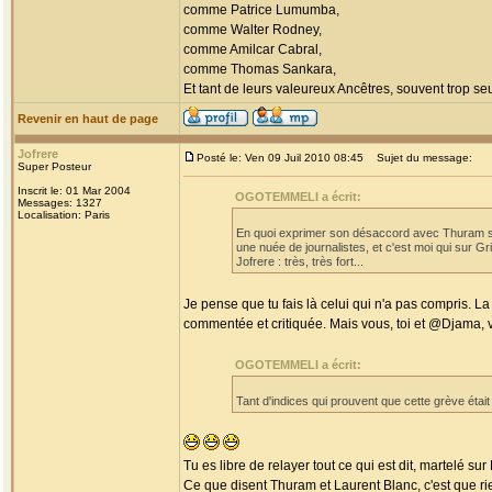
comme Patrice Lumumba,
comme Walter Rodney,
comme Amilcar Cabral,
comme Thomas Sankara,
Et tant de leurs valeureux Ancêtres, souvent trop seul
Revenir en haut de page
Jofrere
Posté le: Ven 09 Juil 2010 08:45
Sujet du message:
Super Posteur
Inscrit le: 01 Mar 2004
OGOTEMMELI a écrit:
Messages: 1327
Localisation: Paris
En quoi exprimer son désaccord avec Thuram sur 
une nuée de journalistes, et c'est moi qui sur Gr
Jofrere : très, très fort...
Je pense que tu fais là celui qui n'a pas compris. La
commentée et critiquée. Mais vous, toi et @Djama, vo
OGOTEMMELI a écrit:
Tant d'indices qui prouvent que cette grève étai
Tu es libre de relayer tout ce qui est dit, martelé s
Ce que disent Thuram et Laurent Blanc, c'est que rien 