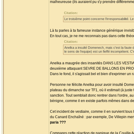
malheureuse (ils auraient pu s'y prendre différemmen
Citation:
Le troisième point concerne l'irresponsabilité. L
Là tu parles à ta fameuse instance générique invisib
En tout cas, je ne me reconnais pas dans cette théorie
Citation:
Anelka a insulté Domenech, mais c'est la faute d
le sens de l'equipe) est un fieffé incompétent. C'
Anelka a maugrée des insanités DANS LES VESTIAIRE
deuxième attaquant SEVRE DE BALLONS EN PROFOND
Dans le fond, il s'agissait bel et bien d'exprimer u
Personne ne félicite Anelka pour avoir insulté Domen
plateau du dimanche sur TF1, où il estimait (à just
sanction. Tout semblait donc rentrer dans l'ordre, au 
bénigne, comme il en existe parfois mêmes dans d
Cet incident de vestiaire, comme il en survient tous 
du Canard Enchaîné : par exemple, De Villepin men
paria ???
Compares cette réaction de panique de la Couille-Mo