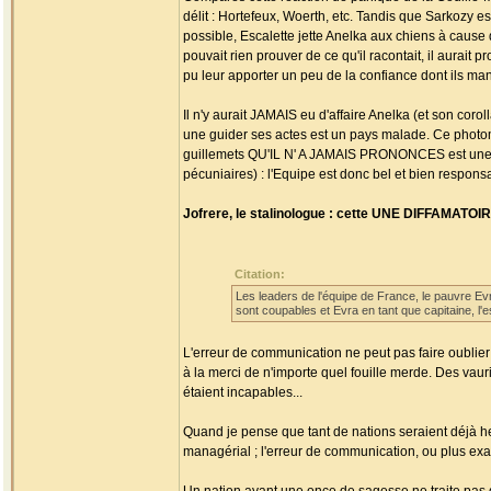
délit : Hortefeux, Woerth, etc. Tandis que Sarkozy 
possible, Escalette jette Anelka aux chiens à caus
pouvait rien prouver de ce qu'il racontait, il aurait 
pu leur apporter un peu de la confiance dont ils manq
Il n'y aurait JAMAIS eu d'affaire Anelka (et son cor
une guider ses actes est un pays malade. Ce photo
guillemets QU'IL N' A JAMAIS PRONONCES est une 
pécuniaires) : l'Equipe est donc bel et bien respons
Jofrere, le stalinologue : cette UNE DIFFAMATOIR
Citation:
Les leaders de l'équipe de France, le pauvre Evr
sont coupables et Evra en tant que capitaine, l'e
L'erreur de communication ne peut pas faire oublie
à la merci de n'importe quel fouille merde. Des vau
étaient incapables...
Quand je pense que tant de nations seraient déjà heu
managérial ; l'erreur de communication, ou plus exa