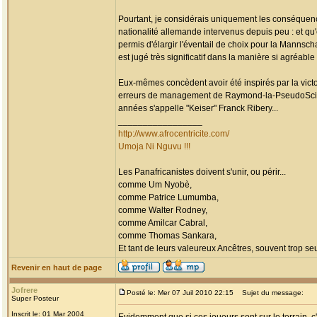
Pourtant, je considérais uniquement les conséquence
nationalité allemande intervenus depuis peu : et qu'
permis d'élargir l'éventail de choix pour la Mannsch
est jugé très significatif dans la manière si agréable
Eux-mêmes concèdent avoir été inspirés par la vict
erreurs de management de Raymond-la-PseudoScien
années s'appelle "Keiser" Franck Ribery...
_________________
http://www.afrocentricite.com/
Umoja Ni Nguvu !!!
Les Panafricanistes doivent s'unir, ou périr...
comme Um Nyobè,
comme Patrice Lumumba,
comme Walter Rodney,
comme Amilcar Cabral,
comme Thomas Sankara,
Et tant de leurs valeureux Ancêtres, souvent trop seul
Revenir en haut de page
Jofrere
Posté le: Mer 07 Juil 2010 22:15
Sujet du message:
Super Posteur
Inscrit le: 01 Mar 2004