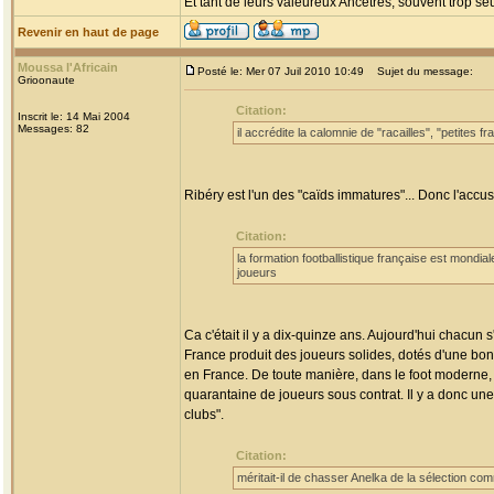
Et tant de leurs valeureux Ancêtres, souvent trop seul
Revenir en haut de page
Moussa l'Africain
Posté le: Mer 07 Juil 2010 10:49
Sujet du message:
Grioonaute
Citation:
Inscrit le: 14 Mai 2004
Messages: 82
il accrédite la calomnie de "racailles", "petites
Ribéry est l'un des "caïds immatures"... Donc l'acc
Citation:
la formation footballistique française est mondia
joueurs
Ca c'était il y a dix-quinze ans. Aujourd'hui chacun
France produit des joueurs solides, dotés d'une bon
en France. De toute manière, dans le foot moderne
quarantaine de joueurs sous contrat. Il y a donc u
clubs".
Citation:
méritait-il de chasser Anelka de la sélection co