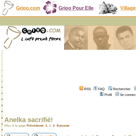
Grioo.com
Grioo Pour Elle
Village
RSS
FAQ
Rechercher
Profil
Se connect
Anelka sacrifié!
Aller à la page
Précédente
1
,
2
,
3
Suivante