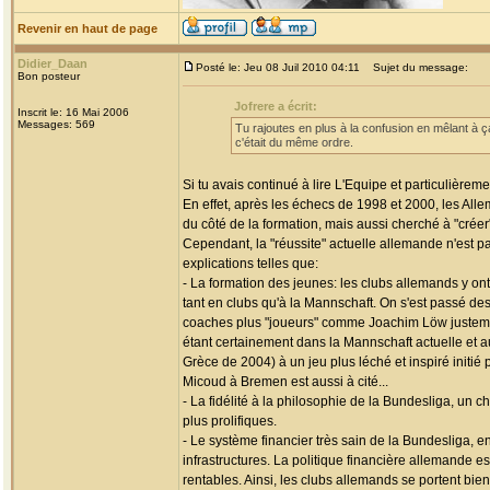
Revenir en haut de page
Didier_Daan
Posté le: Jeu 08 Juil 2010 04:11
Sujet du message:
Bon posteur
Jofrere a écrit:
Inscrit le: 16 Mai 2006
Messages: 569
Tu rajoutes en plus à la confusion en mêlant à ç
c'était du même ordre.
Si tu avais continué à lire L'Equipe et particulièreme
En effet, après les échecs de 1998 et 2000, les Alle
du côté de la formation, mais aussi cherché à "créer"
Cependant, la "réussite" actuelle allemande n'est pa
explications telles que:
- La formation des jeunes: les clubs allemands y on
tant en clubs qu'à la Mannschaft. On s'est passé de
coaches plus "joueurs" comme Joachim Löw justemen
étant certainement dans la Mannschaft actuelle et 
Grèce de 2004) à un jeu plus léché et inspiré initi
Micoud à Bremen est aussi à cité...
- La fidélité à la philosophie de la Bundesliga, un 
plus prolifiques.
- Le système financier très sain de la Bundesliga,
infrastructures. La politique financière allemande e
rentables. Ainsi, les clubs allemands se portent bien