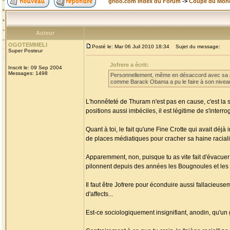
grioo.com Index du Forum
->
Coupe du Mon
Auteur
OGOTEMMELI
Posté le: Mar 06 Juil 2010 18:34
Sujet du message:
Super Posteur
Jofrere a écrit:
Inscrit le: 09 Sep 2004
Messages: 1498
Personnellement, même en désaccord avec sa pos
comme Barack Obama a pu le faire à son niveau 
L'honnêteté de Thuram n'est pas en cause, c'est la s
positions aussi imbéciles, il est légitime de s'interr
Quant à toi, le fait qu'une Fine Crotte qui avait déjà 
de places médiatiques pour cracher sa haine racialis
Apparemment, non, puisque tu as vite fait d'évac
pilonnent depuis des années les Bougnoules et les
Il faut être Jofrere pour éconduire aussi fallacieus
d'affects...
Est-ce sociologiquement insignifiant, anodin, qu'