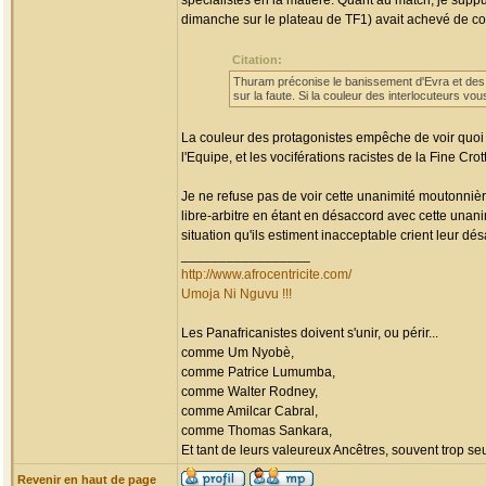
spécialistes en la matière. Quant au match, je supput
dimanche sur le plateau de TF1) avait achevé de co
Citation:
Thuram préconise le banissement d'Evra et des 
sur la faute. Si la couleur des interlocuteurs v
La couleur des protagonistes empêche de voir quo
l'Equipe, et les vociférations racistes de la Fine Cro
Je ne refuse pas de voir cette unanimité moutonnièr
libre-arbitre en étant en désaccord avec cette unan
situation qu'ils estiment inacceptable crient leur dé
_________________
http://www.afrocentricite.com/
Umoja Ni Nguvu !!!
Les Panafricanistes doivent s'unir, ou périr...
comme Um Nyobè,
comme Patrice Lumumba,
comme Walter Rodney,
comme Amilcar Cabral,
comme Thomas Sankara,
Et tant de leurs valeureux Ancêtres, souvent trop seul
Revenir en haut de page