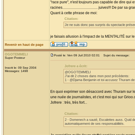
"race pure", n'est toujours pas capable de dire qui
racines....................................... juives!!! De par s
Quant à cette phrase de moi:
Citation:
Je ne suis donc pas surpris du spectacle présen
je faisais allusion à l'impact de la MENTALITÉ sur le
Revenir en haut de page
OGOTEMMELI
Posté le: Ven 09 Juil 2010 02:01
Sujet du message:
Super Posteur
Jofrere a écrit:
Inscrit le: 09 Sep 2004
Messages: 1498
@OGOTEMMELI
J'ai dit 2 choses dans mon post précédents:
1 - @Djama Benjamin et toi accusez Thuram de fai
En quoi exprimer son désaccord avec Thuram sur le c
une nuée de journalistes, et c'est moi qui sur Grioo.
Jofrere : très, très fort...
Citation:
2 - Domenech a sauté, Escalettes auss. Quid de
automatiquement de ses responsabilités.