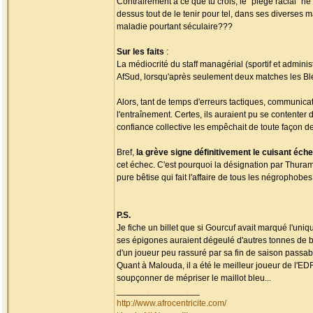
Contrairement à ce que tu crois, le "piège racial" ne
dessus tout de le tenir pour tel, dans ses diverses 
maladie pourtant séculaire???
Sur les faits
:
La médiocrité du staff managérial (sportif et admini
AfSud, lorsqu'après seulement deux matches les Ble
Alors, tant de temps d'erreurs tactiques, communicat
l'entraînement. Certes, ils auraient pu se contenter
confiance collective les empêchait de toute façon de
Bref,
la grève signe définitivement le cuisant é
cet échec. C'est pourquoi la désignation par Thura
pure bêtise qui fait l'affaire de tous les négropho
P.S.
Je fiche un billet que si Gourcuf avait marqué l'uni
ses épigones auraient dégeulé d'autres tonnes de b
d'un joueur peu rassuré par sa fin de saison passabl
Quant à Malouda, il a été le meilleur joueur de l'ED
soupçonner de mépriser le maillot bleu...
_________________
http://www.afrocentricite.com/