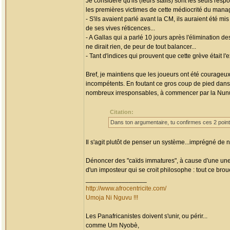
Je considère qu'ils (leurs staffs) sont les seuls res
les premières victimes de cette médiocrité du man
- S'ils avaient parlé avant la CM, ils auraient été 
de ses vives réticences...
- A Gallas qui a parlé 10 jours après l'élimination d
ne dirait rien, de peur de tout balancer...
- Tant d'indices qui prouvent que cette grève était l
Bref, je maintiens que les joueurs ont été courageu
incompétents. En foutant ce gros coup de pied dans 
nombreux irresponsables, à commencer par la Nunuc
Citation:
Dans ton argumentaire, tu confirmes ces 2 points
Il s'agit plutôt de penser un système...imprégné de 
Dénoncer des "caïds immatures", à cause d'une une 
d'un imposteur qui se croit philosophe : tout ce brou
_________________
http://www.afrocentricite.com/
Umoja Ni Nguvu !!!
Les Panafricanistes doivent s'unir, ou périr...
comme Um Nyobè,