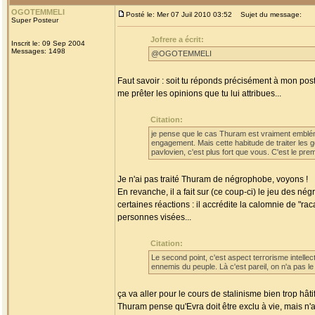
OGOTEMMELI
Posté le: Mer 07 Juil 2010 03:52
Sujet du message:
Super Posteur
Jofrere a écrit:
Inscrit le: 09 Sep 2004
Messages: 1498
@OGOTEMMELI
Faut savoir : soit tu réponds précisément à mon pos
me prêter les opinions que tu lui attribues...
Citation:
je pense que le cas Thuram est vraiment emblém
engagement. Mais cette habitude de traiter les 
pavlovien, c'est plus fort que vous. C'est le prem
Je n'ai pas traité Thuram de négrophobe, voyons !
En revanche, il a fait sur (ce coup-ci) le jeu des
certaines réactions : il accrédite la calomnie de "ra
personnes visées...
Citation:
Le second point, c'est aspect terrorisme intellect
ennemis du peuple. Là c'est pareil, on n'a pas le 
ça va aller pour le cours de stalinisme bien trop hâtif
Thuram pense qu'Evra doit être exclu à vie, mais n'a 