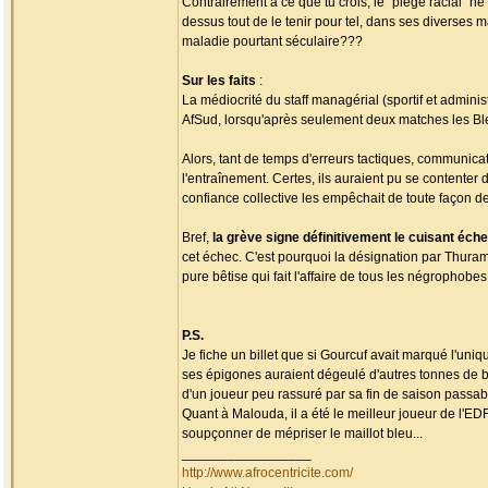
Contrairement à ce que tu crois, le "piège racial" ne
dessus tout de le tenir pour tel, dans ses diverses 
maladie pourtant séculaire???
Sur les faits
:
La médiocrité du staff managérial (sportif et admini
AfSud, lorsqu'après seulement deux matches les Ble
Alors, tant de temps d'erreurs tactiques, communicat
l'entraînement. Certes, ils auraient pu se contenter
confiance collective les empêchait de toute façon de
Bref,
la grève signe définitivement le cuisant é
cet échec. C'est pourquoi la désignation par Thura
pure bêtise qui fait l'affaire de tous les négropho
P.S.
Je fiche un billet que si Gourcuf avait marqué l'uni
ses épigones auraient dégeulé d'autres tonnes de b
d'un joueur peu rassuré par sa fin de saison passabl
Quant à Malouda, il a été le meilleur joueur de l'ED
soupçonner de mépriser le maillot bleu...
_________________
http://www.afrocentricite.com/