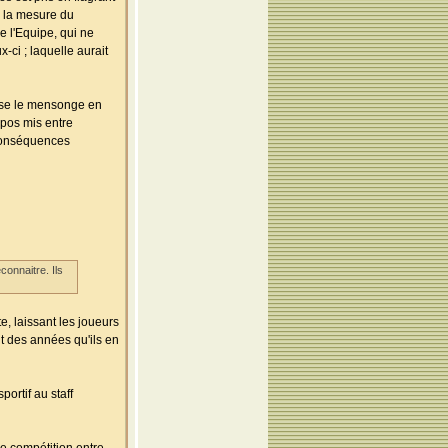
s la mesure du
e l'Equipe, qui ne
-ci ; laquelle aurait
aisse le mensonge en
pos mis entre
conséquences
connaitre. Ils
, laissant les joueurs
t des années qu'ils en
ortif au staff