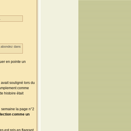
.
us abondez dans
uer en pointe un
 avait souligné lors du
ait amplement comme
e histoire était
que semaine la page n°2
sélection comme un
s est pris en flagrant