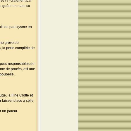
ise (?) craignent par
e guérir en niant sa
eint son paroxysme en
une grève de
s, la perte complète de
uniques responsables de
rme de procès, est une
poubelle...
ge, la Fine Crotte et
laisser place à celle
ur un joueur