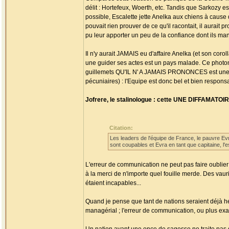
délit : Hortefeux, Woerth, etc. Tandis que Sarkozy 
possible, Escalette jette Anelka aux chiens à caus
pouvait rien prouver de ce qu'il racontait, il aurait 
pu leur apporter un peu de la confiance dont ils manq
Il n'y aurait JAMAIS eu d'affaire Anelka (et son cor
une guider ses actes est un pays malade. Ce photo
guillemets QU'IL N' A JAMAIS PRONONCES est une 
pécuniaires) : l'Equipe est donc bel et bien respons
Jofrere, le stalinologue : cette UNE DIFFAMATOIR
Citation:
Les leaders de l'équipe de France, le pauvre Evr
sont coupables et Evra en tant que capitaine, l'e
L'erreur de communication ne peut pas faire oublie
à la merci de n'importe quel fouille merde. Des vau
étaient incapables...
Quand je pense que tant de nations seraient déjà heu
managérial ; l'erreur de communication, ou plus exa