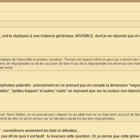
t, soit tu répliques à une instance générique, INVISIBLE, dont je ne réponds pas et
atique de l'absurdité la position racialiste. Thuram est quand même le gars qui a donné des
gens de négrophobie ou de les accuser de faire le jeu de la négrophobie est devenue une man
ier point.
 négrophobes patentés ; précisément en ne prenant pas en compte la dimension "nég
cailles", "petites frappes" et autres "caïds" ne reposant que sur la couleur non-blan
uel. Sous Staline, on ne pouvait pas critiquer ce qui allait mal car on était alors accusé de fair
droit de dire ce qu'on pense car on fait alors parait il le jeu des négrophobes.
 : considérons seulement les faits ici débattus...
pas dit de quoi il est fautif : tu évacues cette question. Or, je pense que cette grèv