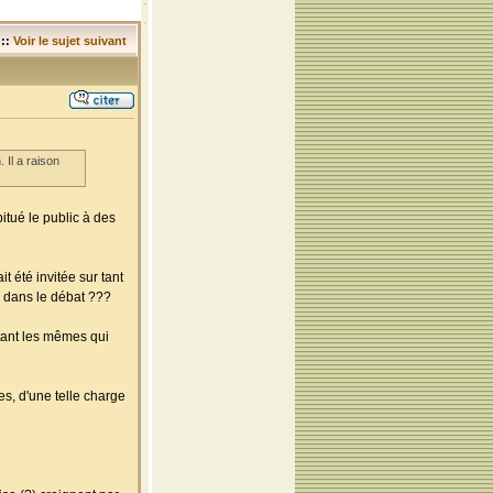
::
Voir le sujet suivant
Il a raison
itué le public à des
it été invitée sur tant
n dans le débat ???
tant les mêmes qui
es, d'une telle charge