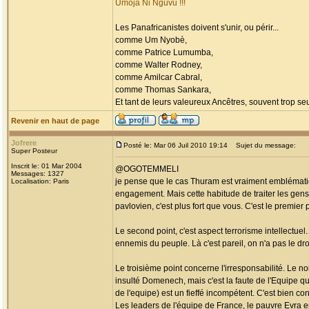
Umoja Ni Nguvu !!!
Les Panafricanistes doivent s'unir, ou périr...
comme Um Nyobè,
comme Patrice Lumumba,
comme Walter Rodney,
comme Amilcar Cabral,
comme Thomas Sankara,
Et tant de leurs valeureux Ancêtres, souvent trop seul
Revenir en haut de page
Jofrere
Posté le: Mar 06 Juil 2010 19:14
Sujet du message:
Super Posteur
Inscrit le: 01 Mar 2004
@OGOTEMMELI
Messages: 1327
je pense que le cas Thuram est vraiment emblématiq
Localisation: Paris
engagement. Mais cette habitude de traiter les gen
pavlovien, c'est plus fort que vous. C'est le premier p
Le second point, c'est aspect terrorisme intellectuel.
ennemis du peuple. Là c'est pareil, on n'a pas le dro
Le troisième point concerne l'irresponsabilité. Le n
insulté Domenech, mais c'est la faute de l'Equipe qu
de l'equipe) est un fieffé incompétent. C'est bien con
Les leaders de l'équipe de France, le pauvre Evra en