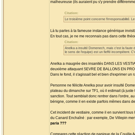
malheureuse (ils auraient pu s'y prendre différemmen
Citation:
Le troisième point concerne l'irresponsabilité. L
Là tu parles à ta fameuse instance générique invisib
En tout cas, je ne me reconnais pas dans cette théorie
Citation:
Anelka a insulté Domenech, mais c'est la faute d
le sens de l'equipe) est un fieffé incompétent. C'
Anelka a maugrée des insanités DANS LES VESTIAIRE
deuxième attaquant SEVRE DE BALLONS EN PROFOND
Dans le fond, il s'agissait bel et bien d'exprimer u
Personne ne félicite Anelka pour avoir insulté Domen
plateau du dimanche sur TF1, où il estimait (à just
sanction. Tout semblait donc rentrer dans l'ordre, au 
bénigne, comme il en existe parfois mêmes dans d
Cet incident de vestiaire, comme il en survient tous 
du Canard Enchaîné : par exemple, De Villepin men
paria ???
Compares cette réaction de panique de la Couille-Mo