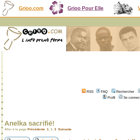
Grioo.com
Grioo Pour Elle
RSS
FAQ
Rechercher
Profil
Se connect
Anelka sacrifié!
Aller à la page
Précédente
1
,
2
,
3
Suivante