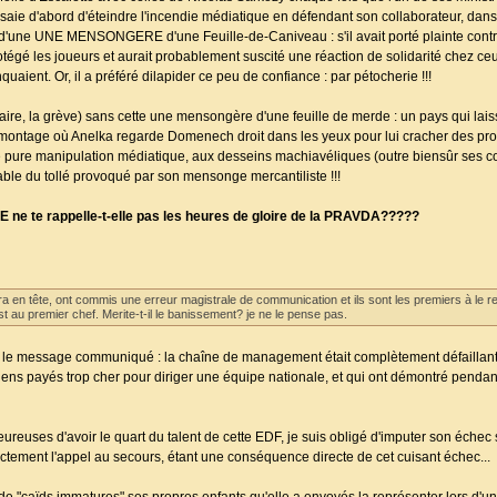
essaie d'abord d'éteindre l'incendie médiatique en défendant son collaborateur, dan
e d'une UNE MENSONGERE d'une Feuille-de-Caniveau : s'il avait porté plainte contr
protégé les joueurs et aurait probablement suscité une réaction de solidarité chez ceux
uaient. Or, il a préféré dilapider ce peu de confiance : par pétocherie !!!
ollaire, la grève) sans cette une mensongère d'une feuille de merde : un pays qui l
montage où Anelka regarde Domenech droit dans les yeux pour lui cracher des pro
pure manipulation médiatique, aux desseins machiavéliques (outre biensûr ses 
able du tollé provoqué par son mensonge mercantiliste !!!
E ne te rappelle-t-elle pas les heures de gloire de la PRAVDA?????
a en tête, ont commis une erreur magistrale de communication et ils sont les premiers à le re
st au premier chef. Merite-t-il le banissement? je ne le pense pas.
r le message communiqué : la chaîne de management était complètement défaillante
riens payés trop cher pour diriger une équipe nationale, et qui ont démontré pendan
reuses d'avoir le quart du talent de cette EDF, je suis obligé d'imputer son échec sp
ctement l'appel au secours, étant une conséquence directe de cet cuisant échec...