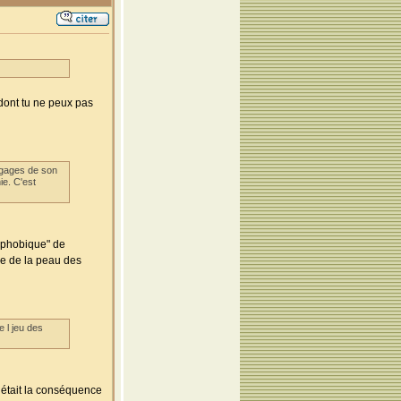
 dont tu ne peux pas
 gages de son
ie. C'est
rophobique" de
che de la peau des
e l jeu des
e était la conséquence