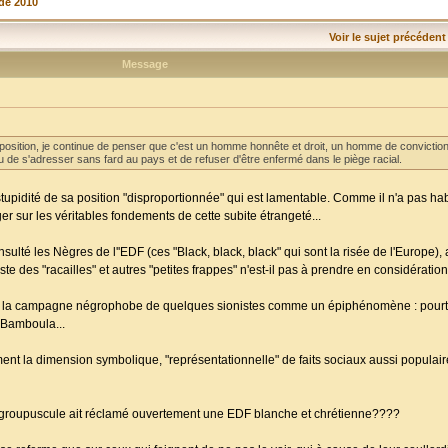
de 2010
Voir le sujet précédent
Message
ition, je continue de penser que c'est un homme honnête et droit, un homme de conviction. 
de s'adresser sans fard au pays et de refuser d'être enfermé dans le piège racial.
tupidité de sa position "disproportionnée" qui est lamentable. Comme il n'a pas hab
oger sur les véritables fondements de cette subite étrangeté...
insulté les Nègres de l''EDF (ces "Black, black, black" qui sont la risée de l'Europe), a
te des "racailles" et autres "petites frappes" n'est-il pas à prendre en considératio
uer la campagne négrophobe de quelques sionistes comme un épiphénomène : pour
 Bamboula...
ement la dimension symbolique, "représentationnelle" de faits sociaux aussi populair
un groupuscule ait réclamé ouvertement une EDF blanche et chrétienne????