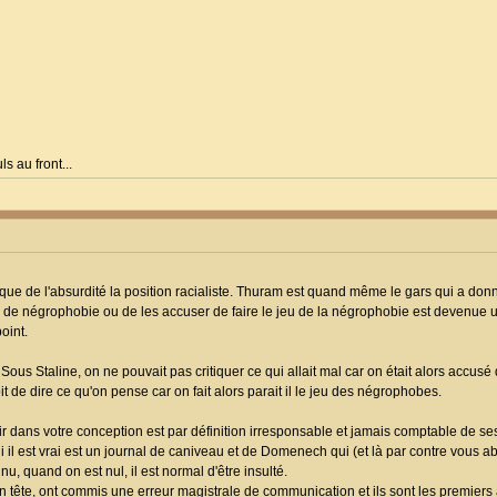
s au front...
ue de l'absurdité la position racialiste. Thuram est quand même le gars qui a do
s de négrophobie ou de les accuser de faire le jeu de la négrophobie est devenue 
oint.
 Sous Staline, on ne pouvait pas critiquer ce qui allait mal car on était alors accusé 
it de dire ce qu'on pense car on fait alors parait il le jeu des négrophobes.
oir dans votre conception est par définition irresponsable et jamais comptable de se
i il est vrai est un journal de caniveau et de Domenech qui (et là par contre vous 
nu, quand on est nul, il est normal d'être insulté.
 tête, ont commis une erreur magistrale de communication et ils sont les premiers à