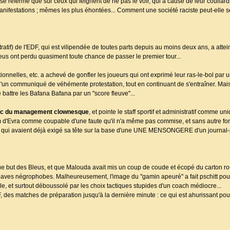
 se referme que sur ceux qui feignent de ne pas le voir, qui à cause de leur coullard
manifestations ; mêmes les plus éhontées... Comment une société raciste peut-elle s
stratif) de l'EDF, qui est vilipendée de toutes parts depuis au moins deux ans, a att
us ont perdu quasiment toute chance de passer le premier tour...
ionnelles, etc. a achevé de gonfler les joueurs qui ont exprimé leur ras-le-bol par 
 d'un communiqué de véhémente protestation, tout en continuant de s'entraîner. Mai
 battre les Bafana Bafana par un "score fleuve"...
chec du management clownesque
, et pointe le staff sportif et administratif comme 
m d'Evra comme coupable d'une faute qu'il n'a même pas commise, et sans autre fo
bes qui avaient déjà exigé sa tête sur la base d'une UNE MENSONGERE d'un journal-
que but des Bleus, et que Malouda avait mis un coup de coude et écopé du carton rou
aves négrophobes. Malheureusement, l'image du "gamin apeuré" a fait pschitt pour 
e, et surtout déboussolé par les choix tactiques stupides d'un coach médiocre...
F, des matches de préparation jusqu'à la dernière minute : ce qui est ahurissant po