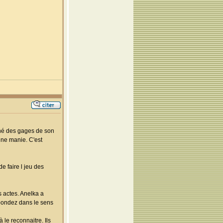
nné des gages de son
une manie. C'est
de faire l jeu des
s actes. Anelka a
abondez dans le sens
 le reconnaitre. Ils