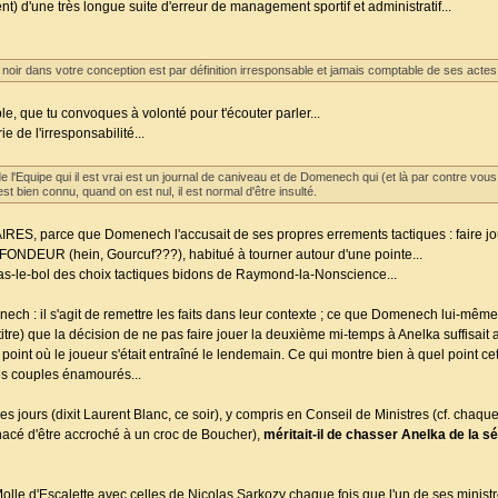
t) d'une très longue suite d'erreur de management sportif et administratif...
e noir dans votre conception est par définition irresponsable et jamais comptable de ses actes
le, que tu convoques à volonté pour t'écouter parler...
 de l'irresponsabilité...
e l'Equipe qui il est vrai est un journal de caniveau et de Domenech qui (et là par contre vo
est bien connu, quand on est nul, il est normal d'être insulté.
S, parce que Domenech l'accusait de ses propres errements tactiques : faire jo
EUR (hein, Gourcuf???), habitué à tourner autour d'une pointe...
n ras-le-bol des choix tactiques bidons de Raymond-la-Nonscience...
ech : il s'agit de remettre les faits dans leur contexte ; ce que Domenech lui-même
e titre) que la décision de ne pas faire jouer la deuxième mi-temps à Anelka suffis
point où le joueur s'était entraîné le lendemain. Ce qui montre bien à quel point cett
es couples énamourés...
les jours (dixit Laurent Blanc, ce soir), y compris en Conseil de Ministres (cf. cha
acé d'être accroché à un croc de Boucher),
méritait-il de chasser Anelka de la 
lle d'Escalette avec celles de Nicolas Sarkozy chaque fois que l'un de ses ministre