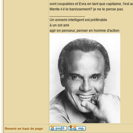
sont coupables et Evra en tant que capitaine, l'est a
Merite-t-il le banissement? je ne le pense pas.
_________________
Un ennemi intelligent est préférable
à un sot ami
agir en penseur, penser en homme d'action
Revenir en haut de page