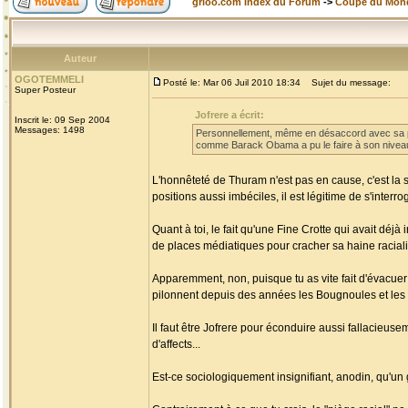
grioo.com Index du Forum
->
Coupe du Mon
Auteur
OGOTEMMELI
Posté le: Mar 06 Juil 2010 18:34
Sujet du message:
Super Posteur
Jofrere a écrit:
Inscrit le: 09 Sep 2004
Messages: 1498
Personnellement, même en désaccord avec sa pos
comme Barack Obama a pu le faire à son niveau 
L'honnêteté de Thuram n'est pas en cause, c'est la s
positions aussi imbéciles, il est légitime de s'interr
Quant à toi, le fait qu'une Fine Crotte qui avait déjà 
de places médiatiques pour cracher sa haine racialis
Apparemment, non, puisque tu as vite fait d'évac
pilonnent depuis des années les Bougnoules et les
Il faut être Jofrere pour éconduire aussi fallacieus
d'affects...
Est-ce sociologiquement insignifiant, anodin, qu'