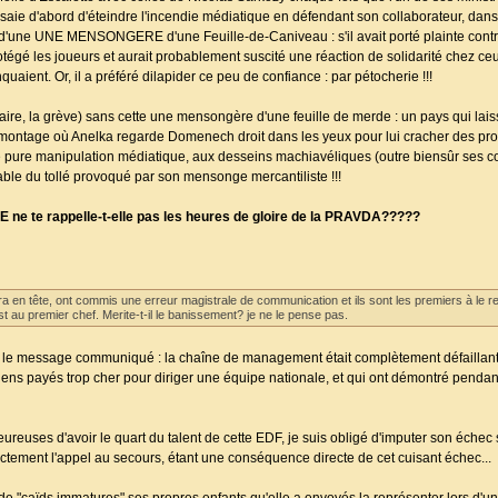
essaie d'abord d'éteindre l'incendie médiatique en défendant son collaborateur, dan
e d'une UNE MENSONGERE d'une Feuille-de-Caniveau : s'il avait porté plainte contr
protégé les joueurs et aurait probablement suscité une réaction de solidarité chez ceux
uaient. Or, il a préféré dilapider ce peu de confiance : par pétocherie !!!
ollaire, la grève) sans cette une mensongère d'une feuille de merde : un pays qui l
montage où Anelka regarde Domenech droit dans les yeux pour lui cracher des pro
pure manipulation médiatique, aux desseins machiavéliques (outre biensûr ses 
able du tollé provoqué par son mensonge mercantiliste !!!
E ne te rappelle-t-elle pas les heures de gloire de la PRAVDA?????
a en tête, ont commis une erreur magistrale de communication et ils sont les premiers à le re
st au premier chef. Merite-t-il le banissement? je ne le pense pas.
r le message communiqué : la chaîne de management était complètement défaillante
riens payés trop cher pour diriger une équipe nationale, et qui ont démontré pendan
reuses d'avoir le quart du talent de cette EDF, je suis obligé d'imputer son échec sp
ctement l'appel au secours, étant une conséquence directe de cet cuisant échec...