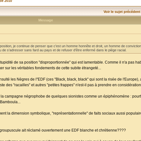
de 2010
Voir le sujet précédent
Message
ition, je continue de penser que c'est un homme honnête et droit, un homme de conviction. 
de s'adresser sans fard au pays et de refuser d'être enfermé dans le piège racial.
tupidité de sa position "disproportionnée" qui est lamentable. Comme il n'a pas hab
oger sur les véritables fondements de cette subite étrangeté...
insulté les Nègres de l''EDF (ces "Black, black, black" qui sont la risée de l'Europe), a
te des "racailles" et autres "petites frappes" n'est-il pas à prendre en considératio
uer la campagne négrophobe de quelques sionistes comme un épiphénomène : pour
 Bamboula...
ement la dimension symbolique, "représentationnelle" de faits sociaux aussi populair
un groupuscule ait réclamé ouvertement une EDF blanche et chrétienne????