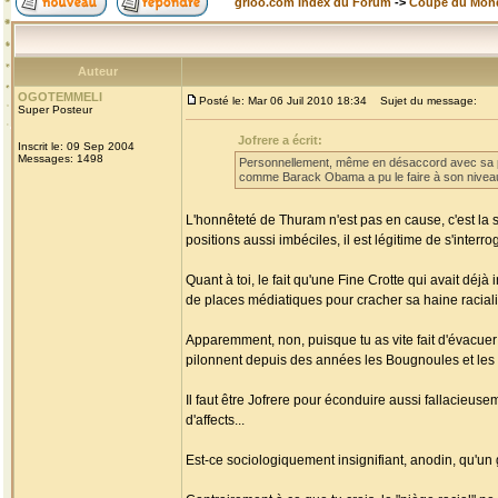
grioo.com Index du Forum
->
Coupe du Mon
Auteur
OGOTEMMELI
Posté le: Mar 06 Juil 2010 18:34
Sujet du message:
Super Posteur
Jofrere a écrit:
Inscrit le: 09 Sep 2004
Messages: 1498
Personnellement, même en désaccord avec sa pos
comme Barack Obama a pu le faire à son niveau 
L'honnêteté de Thuram n'est pas en cause, c'est la s
positions aussi imbéciles, il est légitime de s'interr
Quant à toi, le fait qu'une Fine Crotte qui avait déjà 
de places médiatiques pour cracher sa haine racialis
Apparemment, non, puisque tu as vite fait d'évac
pilonnent depuis des années les Bougnoules et les
Il faut être Jofrere pour éconduire aussi fallacieus
d'affects...
Est-ce sociologiquement insignifiant, anodin, qu'