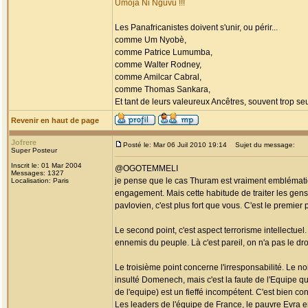
Umoja Ni Nguvu !!!
Les Panafricanistes doivent s'unir, ou périr...
comme Um Nyobè,
comme Patrice Lumumba,
comme Walter Rodney,
comme Amilcar Cabral,
comme Thomas Sankara,
Et tant de leurs valeureux Ancêtres, souvent trop seul
Revenir en haut de page
Jofrere
Posté le: Mar 06 Juil 2010 19:14
Sujet du message:
Super Posteur
Inscrit le: 01 Mar 2004
@OGOTEMMELI
Messages: 1327
je pense que le cas Thuram est vraiment emblématiq
Localisation: Paris
engagement. Mais cette habitude de traiter les gen
pavlovien, c'est plus fort que vous. C'est le premier p
Le second point, c'est aspect terrorisme intellectuel.
ennemis du peuple. Là c'est pareil, on n'a pas le dro
Le troisième point concerne l'irresponsabilité. Le n
insulté Domenech, mais c'est la faute de l'Equipe qu
de l'equipe) est un fieffé incompétent. C'est bien con
Les leaders de l'équipe de France, le pauvre Evra en