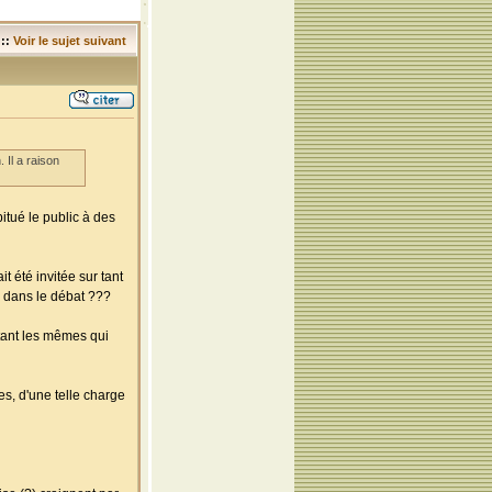
::
Voir le sujet suivant
Il a raison
itué le public à des
it été invitée sur tant
n dans le débat ???
tant les mêmes qui
es, d'une telle charge