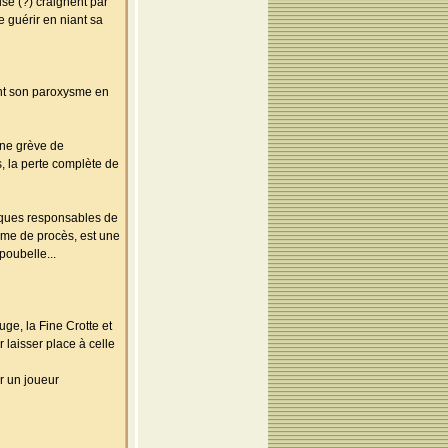
ise (?) craignent par
e guérir en niant sa
eint son paroxysme en
une grève de
s, la perte complète de
uniques responsables de
rme de procès, est une
poubelle...
ge, la Fine Crotte et
laisser place à celle
ur un joueur