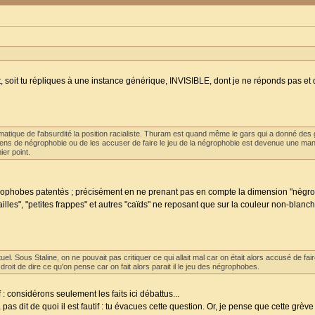
t, soit tu répliques à une instance générique, INVISIBLE, dont je ne réponds pas et
atique de l'absurdité la position racialiste. Thuram est quand même le gars qui a donné des
gens de négrophobie ou de les accuser de faire le jeu de la négrophobie est devenue une man
ier point.
 négrophobes patentés ; précisément en ne prenant pas en compte la dimension "nég
cailles", "petites frappes" et autres "caïds" ne reposant que sur la couleur non-blan
uel. Sous Staline, on ne pouvait pas critiquer ce qui allait mal car on était alors accusé de fair
droit de dire ce qu'on pense car on fait alors parait il le jeu des négrophobes.
 : considérons seulement les faits ici débattus...
pas dit de quoi il est fautif : tu évacues cette question. Or, je pense que cette grèv