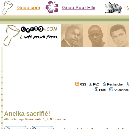
Grioo.com
Grioo Pour Elle
RSS
FAQ
Rechercher
Profil
Se connect
Anelka sacrifié!
Aller à la page
Précédente
1
,
2
,
3
Suivante