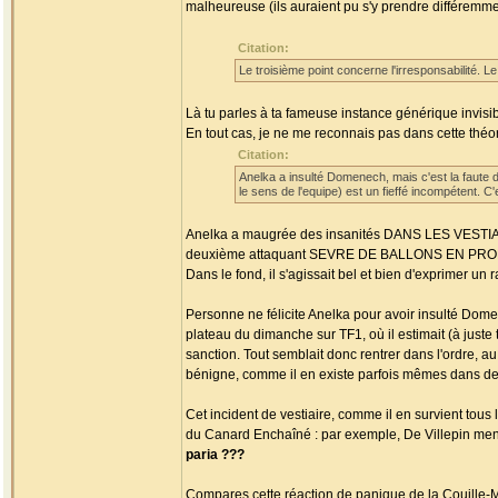
malheureuse (ils auraient pu s'y prendre différemmen
Citation:
Le troisième point concerne l'irresponsabilité. L
Là tu parles à ta fameuse instance générique invisib
En tout cas, je ne me reconnais pas dans cette théorie
Citation:
Anelka a insulté Domenech, mais c'est la faute d
le sens de l'equipe) est un fieffé incompétent. C'
Anelka a maugrée des insanités DANS LES VESTIAIRE
deuxième attaquant SEVRE DE BALLONS EN PROFOND
Dans le fond, il s'agissait bel et bien d'exprimer u
Personne ne félicite Anelka pour avoir insulté Domen
plateau du dimanche sur TF1, où il estimait (à just
sanction. Tout semblait donc rentrer dans l'ordre, au 
bénigne, comme il en existe parfois mêmes dans d
Cet incident de vestiaire, comme il en survient tous 
du Canard Enchaîné : par exemple, De Villepin men
paria ???
Compares cette réaction de panique de la Couille-Mo