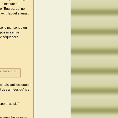
s la mesure du
e l'Equipe, qui ne
-ci ; laquelle aurait
aisse le mensonge en
pos mis entre
conséquences
connaitre. Ils
, laissant les joueurs
t des années qu'ils en
ortif au staff