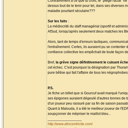
Contrairement à ce que tu crois, le "piège racial" ne
dessus tout de le tenir pour tel, dans ses diverses 
maladie pourtant séculaire???
Sur les faits
:
La médiocrité du staff managérial (sportif et admini
AfSud, lorsqu'après seulement deux matches les Ble
Alors, tant de temps d'erreurs tactiques, communicat
l'entraînement. Certes, ils auraient pu se contenter
confiance collective les empêchait de toute façon de
Bref,
la grève signe définitivement le cuisant é
cet échec. C'est pourquoi la désignation par Thura
pure bêtise qui fait l'affaire de tous les négropho
P.S.
Je fiche un billet que si Gourcuf avait marqué l'uni
ses épigones auraient dégeulé d'autres tonnes de b
d'un joueur peu rassuré par sa fin de saison passabl
Quant à Malouda, il a été le meilleur joueur de l'ED
soupçonner de mépriser le maillot bleu...
_________________
http://www.afrocentricite.com/