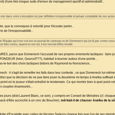
t) d'une très longue suite d'erreur de management sportif et administratif...
e noir dans votre conception est par définition irresponsable et jamais comptable de ses actes
le, que tu convoques à volonté pour t'écouter parler...
 de l'irresponsabilité...
e l'Equipe qui il est vrai est un journal de caniveau et de Domenech qui (et là par contre vo
est bien connu, quand on est nul, il est normal d'être insulté.
S, parce que Domenech l'accusait de ses propres errements tactiques : faire jo
EUR (hein, Gourcuf???), habitué à tourner autour d'une pointe...
n ras-le-bol des choix tactiques bidons de Raymond-la-Nonscience...
ech : il s'agit de remettre les faits dans leur contexte ; ce que Domenech lui-même
e titre) que la décision de ne pas faire jouer la deuxième mi-temps à Anelka suffis
point où le joueur s'était entraîné le lendemain. Ce qui montre bien à quel point cett
es couples énamourés...
les jours (dixit Laurent Blanc, ce soir), y compris en Conseil de Ministres (cf. cha
acé d'être accroché à un croc de Boucher),
méritait-il de chasser Anelka de la 
lle d'Escalette avec celles de Nicolas Sarkozy chaque fois que l'un de ses ministre