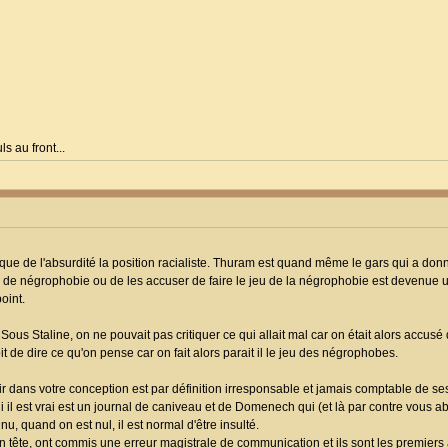
s au front...
ue de l'absurdité la position racialiste. Thuram est quand même le gars qui a do
s de négrophobie ou de les accuser de faire le jeu de la négrophobie est devenue 
oint.
 Sous Staline, on ne pouvait pas critiquer ce qui allait mal car on était alors accusé 
it de dire ce qu'on pense car on fait alors parait il le jeu des négrophobes.
oir dans votre conception est par définition irresponsable et jamais comptable de se
i il est vrai est un journal de caniveau et de Domenech qui (et là par contre vous 
nu, quand on est nul, il est normal d'être insulté.
 tête, ont commis une erreur magistrale de communication et ils sont les premiers à