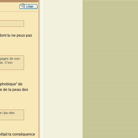
 dont tu ne peux pas
 gages de son
ie. C'est
rophobique" de
che de la peau des
e l jeu des
e était la conséquence