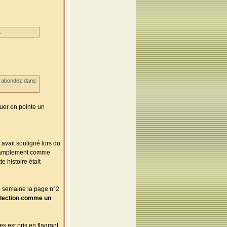
.
us abondez dans
uer en pointe un
 avait souligné lors du
ait amplement comme
e histoire était
que semaine la page n°2
sélection comme un
s est pris en flagrant