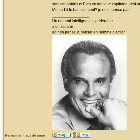
sont coupables et Evra en tant que capitaine, l'est a
Merite-t-il le banissement? je ne le pense pas.
_________________
Un ennemi intelligent est préférable
à un sot ami
agir en penseur, penser en homme d'action
Revenir en haut de page