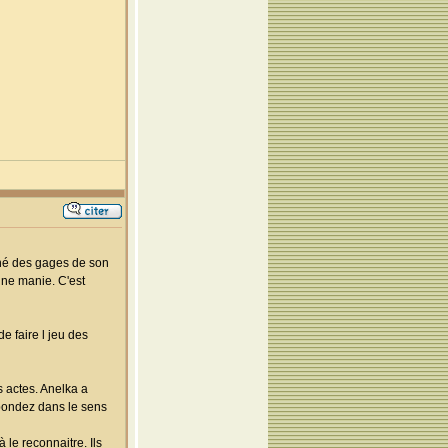
nné des gages de son
une manie. C'est
de faire l jeu des
s actes. Anelka a
abondez dans le sens
 le reconnaitre. Ils