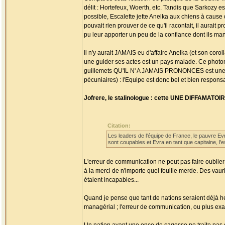
délit : Hortefeux, Woerth, etc. Tandis que Sarkozy 
possible, Escalette jette Anelka aux chiens à caus
pouvait rien prouver de ce qu'il racontait, il aurait 
pu leur apporter un peu de la confiance dont ils manq
Il n'y aurait JAMAIS eu d'affaire Anelka (et son cor
une guider ses actes est un pays malade. Ce photo
guillemets QU'IL N' A JAMAIS PRONONCES est une 
pécuniaires) : l'Equipe est donc bel et bien respons
Jofrere, le stalinologue : cette UNE DIFFAMATOIR
Citation:
Les leaders de l'équipe de France, le pauvre Evr
sont coupables et Evra en tant que capitaine, l'e
L'erreur de communication ne peut pas faire oublie
à la merci de n'importe quel fouille merde. Des vau
étaient incapables...
Quand je pense que tant de nations seraient déjà heu
managérial ; l'erreur de communication, ou plus exa