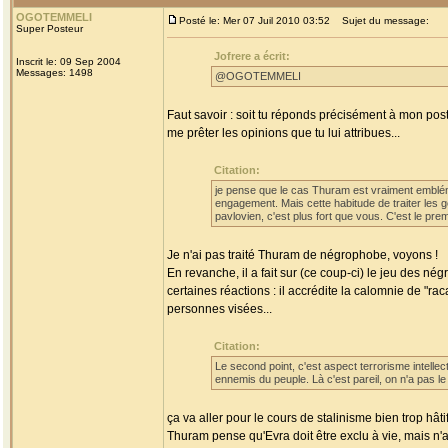
OGOTEMMELI
Posté le: Mer 07 Juil 2010 03:52
Sujet du message:
Super Posteur
Jofrere a écrit:
Inscrit le: 09 Sep 2004
Messages: 1498
@OGOTEMMELI
Faut savoir : soit tu réponds précisément à mon pos
me prêter les opinions que tu lui attribues...
Citation:
je pense que le cas Thuram est vraiment emblém
engagement. Mais cette habitude de traiter les 
pavlovien, c'est plus fort que vous. C'est le prem
Je n'ai pas traité Thuram de négrophobe, voyons !
En revanche, il a fait sur (ce coup-ci) le jeu des
certaines réactions : il accrédite la calomnie de "ra
personnes visées...
Citation:
Le second point, c'est aspect terrorisme intellect
ennemis du peuple. Là c'est pareil, on n'a pas le 
ça va aller pour le cours de stalinisme bien trop hâtif
Thuram pense qu'Evra doit être exclu à vie, mais n'a 