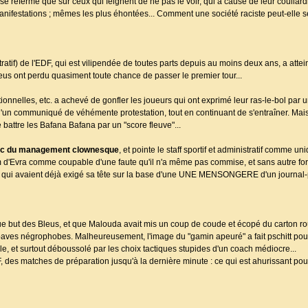
 se referme que sur ceux qui feignent de ne pas le voir, qui à cause de leur coullard
manifestations ; mêmes les plus éhontées... Comment une société raciste peut-elle s
stratif) de l'EDF, qui est vilipendée de toutes parts depuis au moins deux ans, a att
us ont perdu quasiment toute chance de passer le premier tour...
ionnelles, etc. a achevé de gonfler les joueurs qui ont exprimé leur ras-le-bol par 
 d'un communiqué de véhémente protestation, tout en continuant de s'entraîner. Mai
 battre les Bafana Bafana par un "score fleuve"...
chec du management clownesque
, et pointe le staff sportif et administratif comme 
m d'Evra comme coupable d'une faute qu'il n'a même pas commise, et sans autre fo
bes qui avaient déjà exigé sa tête sur la base d'une UNE MENSONGERE d'un journal-
que but des Bleus, et que Malouda avait mis un coup de coude et écopé du carton rou
aves négrophobes. Malheureusement, l'image du "gamin apeuré" a fait pschitt pour 
e, et surtout déboussolé par les choix tactiques stupides d'un coach médiocre...
F, des matches de préparation jusqu'à la dernière minute : ce qui est ahurissant po