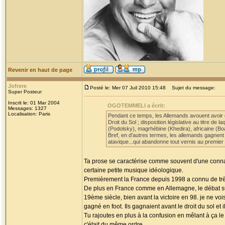
Revenir en haut de page
Jofrere
Posté le: Mer 07 Juil 2010 15:48
Sujet du message:
Super Posteur
Inscrit le: 01 Mar 2004
OGOTEMMELI a écrit:
Messages: 1327
Localisation: Paris
Pendant ce temps, les Allemands avouent avoir co
Droit du Sol ; disposition législative au titre de
(Podolsky), magrhébine (Khedira), africaine (Boat
Bref, en d'autres termes, les allemands gagnent
atavique...qui abandonne tout vernis au premier
Ta prose se caractérise comme souvent d'une connais
certaine petite musique idéologique.
Premièrement la France depuis 1998 a connu de trè
De plus en France comme en Allemagne, le débat sur 
19ème siècle, bien avant la victoire en 98. je ne vo
gagné en foot. Ils gagnaient avant le droit du sol et 
Tu rajoutes en plus à la confusion en mêlant à ça le
c'était du même ordre.