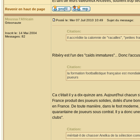
Et tant de leurs valeureux Ancêtres, souvent trop seul
Revenir en haut de page
Moussa l'Africain
Posté le: Mer 07 Juil 2010 10:49
Sujet du message:
Grioonaute
Citation:
Inscrit le: 14 Mai 2004
Messages: 82
il accrédite la calomnie de "racailles", "petites
Ribéry est l'un des "caïds immatures"... Donc l'acc
Citation:
la formation footballistique française est mondia
joueurs
Ca c'était il y a dix-quinze ans. Aujourd'hui chacun
France produit des joueurs solides, dotés d'une bon
en France. De toute manière, dans le foot moderne
quarantaine de joueurs sous contrat. Il y a donc u
clubs".
Citation:
méritait-il de chasser Anelka de la sélection co