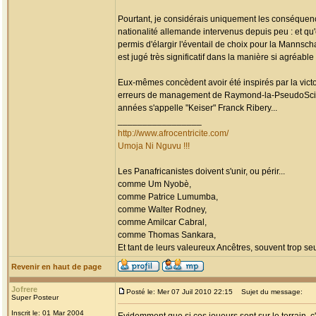
Pourtant, je considérais uniquement les conséquence
nationalité allemande intervenus depuis peu : et qu'
permis d'élargir l'éventail de choix pour la Mannsch
est jugé très significatif dans la manière si agréable
Eux-mêmes concèdent avoir été inspirés par la vict
erreurs de management de Raymond-la-PseudoScien
années s'appelle "Keiser" Franck Ribery...
_________________
http://www.afrocentricite.com/
Umoja Ni Nguvu !!!
Les Panafricanistes doivent s'unir, ou périr...
comme Um Nyobè,
comme Patrice Lumumba,
comme Walter Rodney,
comme Amilcar Cabral,
comme Thomas Sankara,
Et tant de leurs valeureux Ancêtres, souvent trop seul
Revenir en haut de page
Jofrere
Posté le: Mer 07 Juil 2010 22:15
Sujet du message:
Super Posteur
Inscrit le: 01 Mar 2004