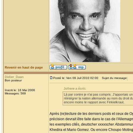
Revenir en haut de page
Didier_Daan
Posté le: Ven 09 Juil 2010 02:00
Sujet du message:
Bon posteur
Jofrere a écrit:
Inscrit le: 16 Mai 2006
Messages: 569
Là par contre je n'ai pas compris. J'apportais un
réintégrer la nation allemande au nom du droit d
encore moins le rapport avec Finkielkraut.
Après (re)lecture de tes derniers posts et ceux de 
précision devrait être faite dans le cas de l'Allemag
les exemples cités,
deutscher xxxxscher Abstammu
Khedira et Mario Gomez. Ou encore Choupo Moting, Joël