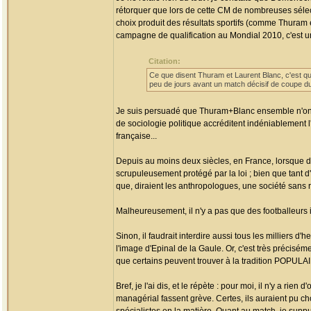
rétorquer que lors de cette CM de nombreuses sélecti
choix produit des résultats sportifs (comme Thuram e
campagne de qualification au Mondial 2010, c'est un
Citation:
Ce que disent Thuram et Laurent Blanc, c'est que r
peu de jours avant un match décisif de coupe 
Je suis persuadé que Thuram+Blanc ensemble n'ont 
de sociologie politique accréditent indéniablement 
française...
Depuis au moins deux siècles, en France, lorsque des
scrupuleusement protégé par la loi ; bien que tant d'i
que, diraient les anthropologues, une société sans ri
Malheureusement, il n'y a pas que des footballeurs inc
Sinon, il faudrait interdire aussi tous les milliers
l'image d'Epinal de la Gaule. Or, c'est très précisé
que certains peuvent trouver à la tradition POPULAI
Bref, je l'ai dis, et le répète : pour moi, il n'y a ri
managérial fassent grève. Certes, ils auraient pu c