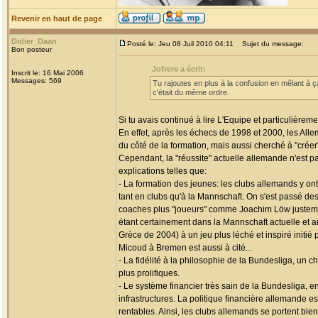
Revenir en haut de page
Didier_Daan
Posté le: Jeu 08 Juil 2010 04:11
Sujet du message:
Bon posteur
Jofrere a écrit:
Inscrit le: 16 Mai 2006
Messages: 569
Tu rajoutes en plus à la confusion en mêlant à ç
c'était du même ordre.
Si tu avais continué à lire L'Equipe et particulièreme
En effet, après les échecs de 1998 et 2000, les Alle
du côté de la formation, mais aussi cherché à "créer"
Cependant, la "réussite" actuelle allemande n'est pa
explications telles que:
- La formation des jeunes: les clubs allemands y on
tant en clubs qu'à la Mannschaft. On s'est passé de
coaches plus "joueurs" comme Joachim Löw justemen
étant certainement dans la Mannschaft actuelle et 
Grèce de 2004) à un jeu plus léché et inspiré initi
Micoud à Bremen est aussi à cité...
- La fidélité à la philosophie de la Bundesliga, un 
plus prolifiques.
- Le système financier très sain de la Bundesliga,
infrastructures. La politique financière allemande e
rentables. Ainsi, les clubs allemands se portent bien