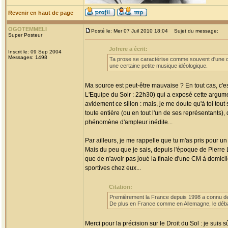
Revenir en haut de page
OGOTEMMELI
Posté le: Mer 07 Juil 2010 18:04
Sujet du message:
Super Posteur
Jofrere a écrit:
Inscrit le: 09 Sep 2004
Messages: 1498
Ta prose se caractérise comme souvent d'une con
une certaine petite musique idéologique.
Ma source est peut-être mauvaise ? En tout cas, c'e
L'Equipe du Soir : 22h30) qui a exposé cette argume
avidement ce sillon : mais, je me doute qu'à toi tou
toute entière (ou en tout l'un de ses représentants),
phénomène d'ampleur inédite...
Par ailleurs, je me rappelle que tu m'as pris pour u
Mais du peu que je sais, depuis l'époque de Pierre L
que de n'avoir pas joué la finale d'une CM à domic
sportives chez eux...
Citation:
Premièrement la France depuis 1998 a connu de
De plus en France comme en Allemagne, le débat 
Merci pour la précision sur le Droit du Sol : je sui