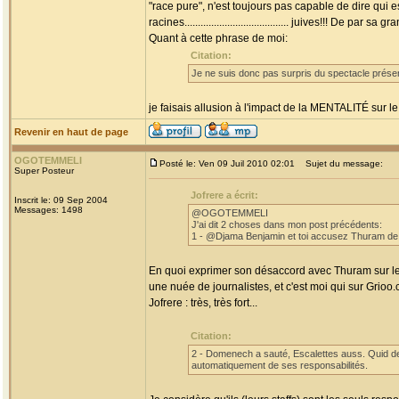
"race pure", n'est toujours pas capable de dire qui
racines....................................... juives!!! De par s
Quant à cette phrase de moi:
Citation:
Je ne suis donc pas surpris du spectacle présen
je faisais allusion à l'impact de la MENTALITÉ sur le
Revenir en haut de page
OGOTEMMELI
Posté le: Ven 09 Juil 2010 02:01
Sujet du message:
Super Posteur
Jofrere a écrit:
Inscrit le: 09 Sep 2004
Messages: 1498
@OGOTEMMELI
J'ai dit 2 choses dans mon post précédents:
1 - @Djama Benjamin et toi accusez Thuram de fai
En quoi exprimer son désaccord avec Thuram sur le c
une nuée de journalistes, et c'est moi qui sur Grioo.
Jofrere : très, très fort...
Citation:
2 - Domenech a sauté, Escalettes auss. Quid de
automatiquement de ses responsabilités.