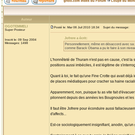
grioo.com Index du Forum
->
Coupe du Mon
Auteur
OGOTEMMELI
Posté le: Mar 06 Juil 2010 18:34
Sujet du message:
Super Posteur
Jofrere a écrit:
Inscrit le: 09 Sep 2004
Messages: 1498
Personnellement, même en désaccord avec sa pos
comme Barack Obama a pu le faire à son niveau 
L'honnêteté de Thuram n'est pas en cause, c'est la s
positions aussi imbéciles, il est légitime de s'interr
Quant à toi, le fait qu'une Fine Crotte qui avait déjà 
de places médiatiques pour cracher sa haine racialis
Apparemment, non, puisque tu as vite fait d'évac
pilonnent depuis des années les Bougnoules et les
Il faut être Jofrere pour éconduire aussi fallacieus
d'affects...
Est-ce sociologiquement insignifiant, anodin, qu'