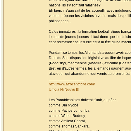
Un nation ayant une once de sagesse ne traite pas d
nations. Ils s'y sont fait ratatinés?
Eh bien, il s'agissait de les accueillir avec indulg
vue de préparer les victoires à venir : mais des pol
philosophes...
Caïds immatures : la formation footballistique franç
le plus de jeunes joueurs. Il faut donc que le minist
cette formation : sauf si elle est à la tête d'une ma
Pendant ce temps, les Allemands avouent avoir copié
Droit du Sol ; disposition législative au titre de la
(Podolsky), magrhébine (Khedira), africaine (Boateng
Bref, en d'autres termes, les allemands gagnent au
atavique...qui abandonne tout vernis au premier éc
_________________
http://www.afrocentricite.com/
Umoja Ni Nguvu !!!
Les Panafricanistes doivent s'unir, ou périr...
comme Um Nyobè,
comme Patrice Lumumba,
comme Walter Rodney,
comme Amilcar Cabral,
comme Thomas Sankara,