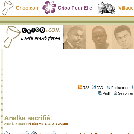
Grioo.com
Grioo Pour Elle
Village
RSS
FAQ
Rechercher
Profil
Se connect
Anelka sacrifié!
Aller à la page
Précédente
1
,
2
,
3
Suivante