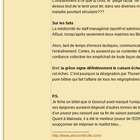
Contrairement à ce que tu crois, le "piège racial" ne
dessus tout de le tenir pour tel, dans ses diverses 
maladie pourtant séculaire???
Sur les faits
:
La médiocrité du staff managérial (sportif et admini
AfSud, lorsqu'après seulement deux matches les Ble
Alors, tant de temps d'erreurs tactiques, communicat
l'entraînement. Certes, ils auraient pu se contenter
confiance collective les empêchait de toute façon de
Bref,
la grève signe définitivement le cuisant é
cet échec. C'est pourquoi la désignation par Thura
pure bêtise qui fait l'affaire de tous les négropho
P.S.
Je fiche un billet que si Gourcuf avait marqué l'uni
ses épigones auraient dégeulé d'autres tonnes de b
d'un joueur peu rassuré par sa fin de saison passabl
Quant à Malouda, il a été le meilleur joueur de l'ED
soupçonner de mépriser le maillot bleu...
_________________
http://www.afrocentricite.com/