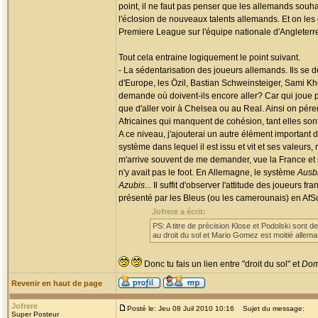
point, il ne faut pas penser que les allemands souh
l'éclosion de nouveaux talents allemands. Et on les 
Premiere League sur l'équipe nationale d'Angleterre
Tout cela entraine logiquement le point suivant.
- La sédentarisation des joueurs allemands. Ils se d
d'Europe, les Özil, Bastian Schweinsteiger, Sami Khe
demande où doivent-ils encore aller? Car qui joue pa
que d'aller voir à Chelsea ou au Real. Ainsi on pér
Africaines qui manquent de cohésion, tant elles sont
A ce niveau, j'ajouterai un autre élément important 
système dans lequel il est issu et vit et ses valeurs
m'arrive souvent de me demander, vue la France et so
n'y avait pas le foot. En Allemagne, le système
Ausb
Azubis
... Il suffit d'observer l'attitude des joueur
présenté par les Bleus (ou les camerounais) en AfSu
Jofrere a écrit:
PS: A titre de précision Klose et Podolski sont d
au droit du sol et Mario Gomez est moitié allema
Donc tu fais un lien entre "droit du sol" et
Dom
Revenir en haut de page
Jofrere
Posté le: Jeu 08 Juil 2010 10:16
Sujet du message:
Super Posteur