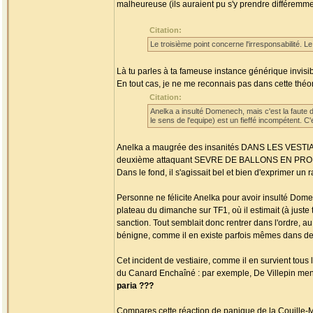
malheureuse (ils auraient pu s'y prendre différemmen
Citation:
Le troisième point concerne l'irresponsabilité. L
Là tu parles à ta fameuse instance générique invisib
En tout cas, je ne me reconnais pas dans cette théorie
Citation:
Anelka a insulté Domenech, mais c'est la faute d
le sens de l'equipe) est un fieffé incompétent. C'
Anelka a maugrée des insanités DANS LES VESTIAIRE
deuxième attaquant SEVRE DE BALLONS EN PROFOND
Dans le fond, il s'agissait bel et bien d'exprimer u
Personne ne félicite Anelka pour avoir insulté Domen
plateau du dimanche sur TF1, où il estimait (à just
sanction. Tout semblait donc rentrer dans l'ordre, au 
bénigne, comme il en existe parfois mêmes dans d
Cet incident de vestiaire, comme il en survient tous 
du Canard Enchaîné : par exemple, De Villepin men
paria ???
Compares cette réaction de panique de la Couille-Mo