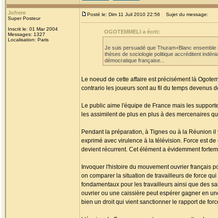
Jofrere
Posté le: Dim 11 Juil 2010 22:56
Sujet du message:
Super Posteur
Inscrit le: 01 Mar 2004
OGOTEMMELI a écrit:
Messages: 1327
Localisation: Paris
Je suis persuadé que Thuram+Blanc ensemble n'o
thèses de sociologie politique accréditent indéni
démocratique française...
Le noeud de cette affaire est précisément là Ogotemme
contrario les joueurs sont au fil du temps devenus de
Le public aime l'équipe de France mais les supporter
les assimilent de plus en plus à des mercenaires qu
Pendant la préparation, à Tignes ou à la Réunion il 
exprimé avec virulence à la télévision. Force est de
devient récurrent. Cet élément a évidemment forteme
Invoquer l'histoire du mouvement ouvrier français pou
on comparer la situation de travailleurs de force qu
fondamentaux pour les travailleurs ainsi que des s
ouvrier ou une caissière peut espérer gagner en un
bien un droit qui vient sanctionner le rapport de forc