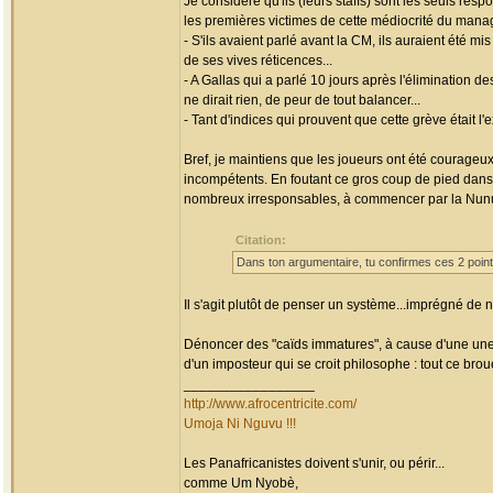
Je considère qu'ils (leurs staffs) sont les seuls res
les premières victimes de cette médiocrité du man
- S'ils avaient parlé avant la CM, ils auraient été 
de ses vives réticences...
- A Gallas qui a parlé 10 jours après l'élimination d
ne dirait rien, de peur de tout balancer...
- Tant d'indices qui prouvent que cette grève était l
Bref, je maintiens que les joueurs ont été courageu
incompétents. En foutant ce gros coup de pied dans 
nombreux irresponsables, à commencer par la Nunuc
Citation:
Dans ton argumentaire, tu confirmes ces 2 points
Il s'agit plutôt de penser un système...imprégné de 
Dénoncer des "caïds immatures", à cause d'une une 
d'un imposteur qui se croit philosophe : tout ce brou
_________________
http://www.afrocentricite.com/
Umoja Ni Nguvu !!!
Les Panafricanistes doivent s'unir, ou périr...
comme Um Nyobè,