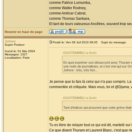
comme Patrice Lumumba,
comme Walter Rodney,
comme Amilcar Cabral,
comme Thomas Sankara,
Et tant de leurs valeureux Ancêtres, souvent trop seul
Revenir en haut de page
Jofrere
Posté le: Ven 09 Juil 2010 08:45
Sujet du message:
Super Posteur
Inscrit le: 01 Mar 2004
OGOTEMMELI a écrit:
Messages: 1327
Localisation: Paris
En quoi exprimer son désaccord avec Thuram sur 
une nuée de journalistes, et c'est moi qui sur Gr
Jofrere : très, très fort...
Je pense que tu fais là celui qui n'a pas compris. La
commentée et critiquée. Mais vous, toi et @Djama, vo
OGOTEMMELI a écrit:
Tant d'indices qui prouvent que cette grève étai
Tu es libre de relayer tout ce qui est dit, martelé s
Ce que disent Thuram et Laurent Blanc, c'est que rien 