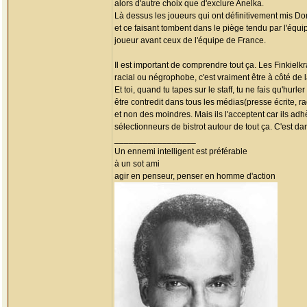
alors d'autre choix que d'exclure Anelka.
Là dessus les joueurs qui ont définitivement mis D
et ce faisant tombent dans le piège tendu par l'équi
joueur avant ceux de l'équipe de France.
Il est important de comprendre tout ça. Les Finkielkr
racial ou négrophobe, c'est vraiment être à côté de 
Et toi, quand tu tapes sur le staff, tu ne fais qu'hu
être contredit dans tous les médias(presse écrite, r
et non des moindres. Mais ils l'acceptent car ils adhè
sélectionneurs de bistrot autour de tout ça. C'est da
_________________
Un ennemi intelligent est préférable
à un sot ami
agir en penseur, penser en homme d'action