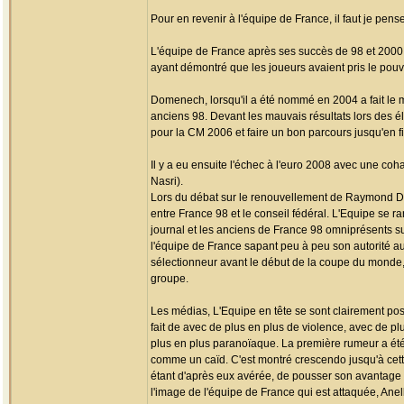
Pour en revenir à l'équipe de France, il faut je pense
L'équipe de France après ses succès de 98 et 2000
ayant démontré que les joueurs avaient pris le pouvoi
Domenech, lorsqu'il a été nommé en 2004 a fait le mé
anciens 98. Devant les mauvais résultats lors des éli
pour la CM 2006 et faire un bon parcours jusqu'en f
Il y a eu ensuite l'échec à l'euro 2008 avec une co
Nasri).
Lors du débat sur le renouvellement de Raymond Dome
entre France 98 et le conseil fédéral. L'Equipe se 
journal et les anciens de France 98 omniprésents s
l'équipe de France sapant peu à peu son autorité au
sélectionneur avant le début de la coupe du monde,
groupe.
Les médias, L'Equipe en tête se sont clairement posi
fait de avec de plus en plus de violence, avec de p
plus en plus paranoïaque. La première rumeur a été c
comme un caïd. C'est montré crescendo jusqu'à cett
étant d'après eux avérée, de pousser son avantage et
l'image de l'équipe de France qui est attaquée, Anel