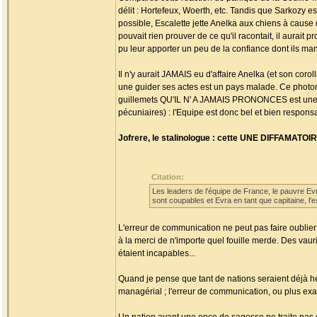
délit : Hortefeux, Woerth, etc. Tandis que Sarkozy 
possible, Escalette jette Anelka aux chiens à caus
pouvait rien prouver de ce qu'il racontait, il aurait 
pu leur apporter un peu de la confiance dont ils manq
Il n'y aurait JAMAIS eu d'affaire Anelka (et son cor
une guider ses actes est un pays malade. Ce photo
guillemets QU'IL N' A JAMAIS PRONONCES est une 
pécuniaires) : l'Equipe est donc bel et bien respons
Jofrere, le stalinologue : cette UNE DIFFAMATOIR
Citation:
Les leaders de l'équipe de France, le pauvre Evr
sont coupables et Evra en tant que capitaine, l'e
L'erreur de communication ne peut pas faire oublie
à la merci de n'importe quel fouille merde. Des vau
étaient incapables...
Quand je pense que tant de nations seraient déjà heu
managérial ; l'erreur de communication, ou plus exa