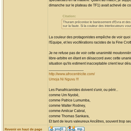
spécialistes en la matière. Quant au match, je supput
dimanche sur le plateau de TF1) avait achevé de co
Citation:
Thuram préconise le banissement d'Evra et des 
sur la faute. Si la couleur des interlocuteurs v
La couleur des protagonistes empêche de voir quo
l'Equipe, et les vociférations racistes de la Fine Cro
Je ne refuse pas de voir cette unanimité moutonnièr
libre-arbitre en étant en désaccord avec cette unan
situation qu'ils estiment inacceptable crient leur dé
_________________
http://www.afrocentricite.com/
Umoja Ni Nguvu !!!
Les Panafricanistes doivent s'unir, ou périr...
comme Um Nyobè,
comme Patrice Lumumba,
comme Walter Rodney,
comme Amilcar Cabral,
comme Thomas Sankara,
Et tant de leurs valeureux Ancêtres, souvent trop seul
Revenir en haut de page