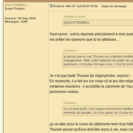
OGOTEMMELI
Posté le: Mer 07 Juil 2010 03:52
Sujet du message:
Super Posteur
Jofrere a écrit:
Inscrit le: 09 Sep 2004
Messages: 1498
@OGOTEMMELI
Faut savoir : soit tu réponds précisément à mon pos
me prêter les opinions que tu lui attribues...
Citation:
je pense que le cas Thuram est vraiment emblém
engagement. Mais cette habitude de traiter les 
pavlovien, c'est plus fort que vous. C'est le prem
Je n'ai pas traité Thuram de négrophobe, voyons !
En revanche, il a fait sur (ce coup-ci) le jeu des
certaines réactions : il accrédite la calomnie de "ra
personnes visées...
Citation:
Le second point, c'est aspect terrorisme intellect
ennemis du peuple. Là c'est pareil, on n'a pas le 
ça va aller pour le cours de stalinisme bien trop hâtif
Thuram pense qu'Evra doit être exclu à vie, mais n'a 