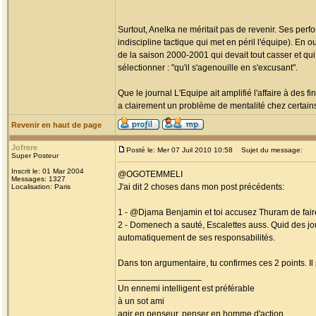
Surtout, Anelka ne méritait pas de revenir. Ses perf
indiscipline tactique qui met en péril l'équipe). En
de la saison 2000-2001 qui devait tout casser et qui
sélectionner : "qu'il s'agenouille en s'excusant".
Que le journal L'Equipe ait amplifié l'affaire à des 
a clairement un problème de mentalité chez certains
Revenir en haut de page
Jofrere
Posté le: Mer 07 Juil 2010 10:58
Sujet du message:
Super Posteur
Inscrit le: 01 Mar 2004
@OGOTEMMELI
Messages: 1327
J'ai dit 2 choses dans mon post précédents:
Localisation: Paris
1 - @Djama Benjamin et toi accusez Thuram de faire 
2 - Domenech a sauté, Escalettes auss. Quid des j
automatiquement de ses responsabilités.
Dans ton argumentaire, tu confirmes ces 2 points. Il
_________________
Un ennemi intelligent est préférable
à un sot ami
agir en penseur, penser en homme d'action