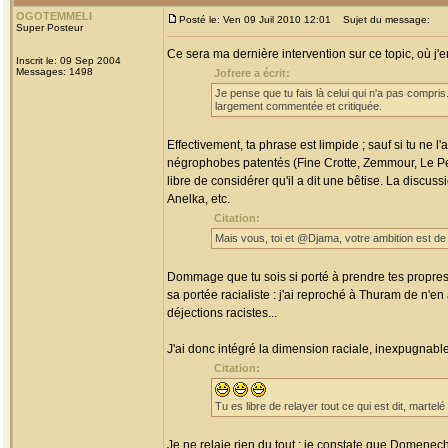
OGOTEMMELI
Posté le: Ven 09 Juil 2010 12:01
Sujet du message:
Super Posteur
Ce sera ma dernière intervention sur ce topic, où j'
Inscrit le: 09 Sep 2004
Messages: 1498
Jofrere a écrit:
Je pense que tu fais là celui qui n'a pas compris
largement commentée et critiquée.
Effectivement, ta phrase est limpide ; sauf si tu ne 
négrophobes patentés (Fine Crotte, Zemmour, Le Pen, et
libre de considérer qu'il a dit une bêtise. La discus
Anelka, etc.
Citation:
Mais vous, toi et @Djama, votre ambition est de 
Dommage que tu sois si porté à prendre tes propres 
sa portée racialiste : j'ai reproché à Thuram de n'en 
déjections racistes...
J'ai donc intégré la dimension raciale, inexpugnable 
Citation:
Tu es libre de relayer tout ce qui est dit, mart
Je ne relaie rien du tout : je constate que Domenech