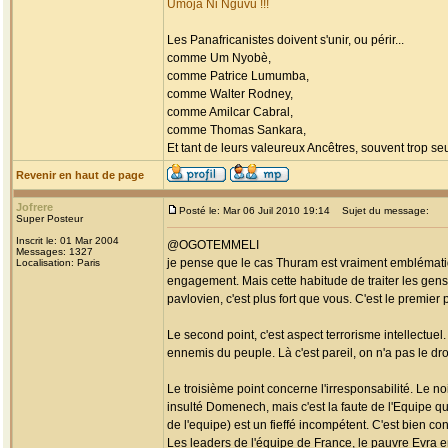
Umoja Ni Nguvu !!!
Les Panafricanistes doivent s'unir, ou périr...
comme Um Nyobè,
comme Patrice Lumumba,
comme Walter Rodney,
comme Amilcar Cabral,
comme Thomas Sankara,
Et tant de leurs valeureux Ancêtres, souvent trop seul
Revenir en haut de page
Jofrere
Posté le: Mar 06 Juil 2010 19:14
Sujet du message:
Super Posteur
Inscrit le: 01 Mar 2004
@OGOTEMMELI
Messages: 1327
je pense que le cas Thuram est vraiment emblématiq
Localisation: Paris
engagement. Mais cette habitude de traiter les gen
pavlovien, c'est plus fort que vous. C'est le premier p
Le second point, c'est aspect terrorisme intellectuel.
ennemis du peuple. Là c'est pareil, on n'a pas le dro
Le troisième point concerne l'irresponsabilité. Le n
insulté Domenech, mais c'est la faute de l'Equipe qu
de l'equipe) est un fieffé incompétent. C'est bien con
Les leaders de l'équipe de France, le pauvre Evra en