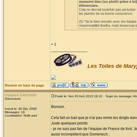
marasme bleu (ou plutôt grâce à lui)
élémentaire.
Cela ne devrait toutefois pas perturber
les plumes de sa bonne conscience.
(5) "Va te faire enculer avec ton équipe
responsabilité Anelka, mais beaucoup po
+ 1
_________________
Les Toiles de Mary
Revenir en haut de page
Obambé GAKOSSO
Posté le: Ven 20 Aoû 2010 19:10
Sujet du message: Ah! l
Grioonaute
Bonsoir,
Inscrit le: 30 Déc 2008
Messages: 19
Localisation: Nulle part
Cela fait un bail que je n'ai pas remis les doigts dan
Juste quelques points:
- je ne suis pas fan de l’équipe de France de foot. 
aussi incompétent que Domenech ;