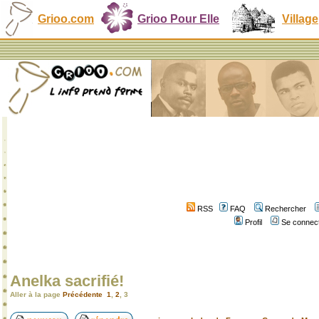
Grioo.com
Grioo Pour Elle
Village
RSS
FAQ
Rechercher
Profil
Se connect
Anelka sacrifié!
Aller à la page
Précédente
1
,
2
,
3