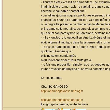
- Thuram a été excessif en demandant une exclusion
inadmissible et à mon avis, le capitaine, dans ce ge
cherche le coupable : pathétique !
- Les élites (journalistiques, politiques et pseudo 
leurs bleus. Quand ils gagnent, tout va bien, même 
o La négraille présente ne chante pas la Marseillais
o Et quand cette négraille, de surcroît, a commis le
qui atteint son paroxysme ! A Barcelone, certains mé
- « ils » ont tout dit, tout écrit sur Anelka (Nègre 
était fortement impliqué dans la fameuse lettre, on
- je fus un grand lecteur de l’équipe. Mais depuis l
quotidien. A moins que :
o ils ne soient condamnés ;
o qu’ils reconnaissent leur faute grave.
- je fais une proposition simple : que les députés q
jeunes révoltés de Knysina et on verra combien de 
@+ les parents.
Obambé GAKOSSO
http://obambegakosso.unblog.fr
_________________
http://obambegakosso.unblog.fr
Lengunga la pemba, iwuba la kiere