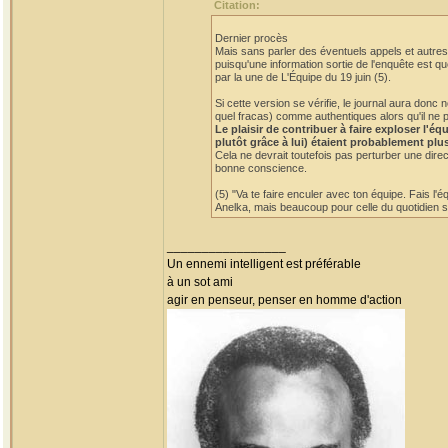
Citation:
Dernier procès
Mais sans parler des éventuels appels et autres 
puisqu'une information sortie de l'enquête est qu
par la une de L'Équipe du 19 juin (5).
Si cette version se vérifie, le journal aura do
quel fracas) comme authentiques alors qu'il ne p
Le plaisir de contribuer à faire exploser l'
plutôt grâce à lui) étaient probablement plu
Cela ne devrait toutefois pas perturber une dire
bonne conscience.
(5) "Va te faire enculer avec ton équipe. Fais l'
Anelka, mais beaucoup pour celle du quotidien sp
_________________
Un ennemi intelligent est préférable
à un sot ami
agir en penseur, penser en homme d'action