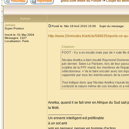
grioo.com Index du Forum
->
Coupe du Mon
Auteur
Jofrere
Posté le: Mer 18 Aoû 2010 15:06
Sujet du message:
Super Posteur
Inscrit le: 01 Mar 2004
http://www.20minutes.fr/article/588635/sports-ce-
Messages: 1327
Localisation: Paris
Citation:
FOOT - Il y a eu insulte mais pas de « sale fils de
Nicolas Anelka a bien insulté Raymond Domenech
juin dernier. Selon Le Parisien, lors de leur pa
scipline de la FFF mardi, les membres de l'équi
sélectionneur. « Va te faire enculer avec ton éq
rapportée par tous les interlocuteurs de la comm
Tout indique donc que Nicolas Anelka n’aurait don
contesté la nature même de ces insultes et a mê
Anelka, quand il se fait virer en Afrique du Sud sait
la fédé.
_________________
Un ennemi intelligent est préférable
à un sot ami
agir en penseur, penser en homme d'action