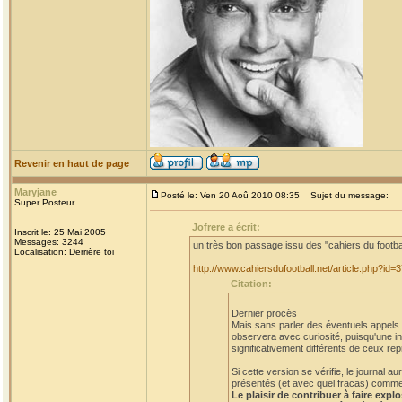
Revenir en haut de page
Maryjane
Posté le: Ven 20 Aoû 2010 08:35
Sujet du message:
Super Posteur
Jofrere a écrit:
Inscrit le: 25 Mai 2005
Messages: 3244
un très bon passage issu des "cahiers du footba
Localisation: Derrière toi
http://www.cahiersdufootball.net/article.php?id=
Citation:
Dernier procès
Mais sans parler des éventuels appels et
observera avec curiosité, puisqu'une in
significativement différents de ceux rep
Si cette version se vérifie, le journal
présentés (et avec quel fracas) comme a
Le plaisir de contribuer à faire expl