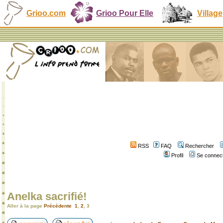
Grioo.com
Grioo Pour Elle
Village
RSS
FAQ
Rechercher
Profil
Se connect
Anelka sacrifié!
Aller à la page
Précédente
1
,
2
,
3