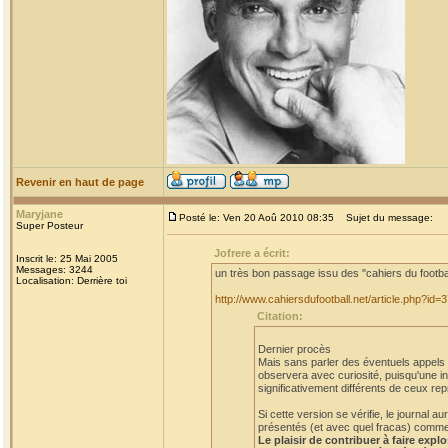
Revenir en haut de page
Maryjane
Posté le: Ven 20 Aoû 2010 08:35
Sujet du message:
Super Posteur
Jofrere a écrit:
Inscrit le: 25 Mai 2005
Messages: 3244
un très bon passage issu des "cahiers du footba
Localisation: Derrière toi
http://www.cahiersdufootball.net/article.php?id=
Citation:
Dernier procès
Mais sans parler des éventuels appels et
observera avec curiosité, puisqu'une in
significativement différents de ceux rep
Si cette version se vérifie, le journal
présentés (et avec quel fracas) comme a
Le plaisir de contribuer à faire expl