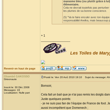
marasme bleu (ou plutôt grâce à lui)
élémentaire.
Cela ne devrait toutefois pas perturber
les plumes de sa bonne conscience.
(5) "Va te faire enculer avec ton équipe
responsabilité Anelka, mais beaucoup po
+ 1
_________________
Les Toiles de Mary
Revenir en haut de page
Obambé GAKOSSO
Posté le: Ven 20 Aoû 2010 19:10
Sujet du message: Ah! l
Grioonaute
Bonsoir,
Inscrit le: 30 Déc 2008
Messages: 19
Localisation: Nulle part
Cela fait un bail que je n'ai pas remis les doigts dan
Juste quelques points:
- je ne suis pas fan de l’équipe de France de foot. 
aussi incompétent que Domenech ;