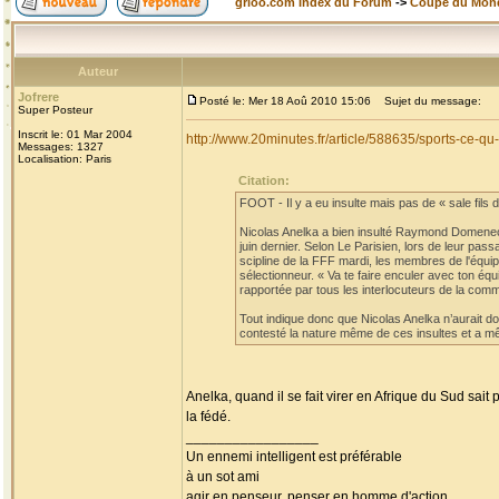
grioo.com Index du Forum
->
Coupe du Mon
Auteur
Jofrere
Posté le: Mer 18 Aoû 2010 15:06
Sujet du message:
Super Posteur
Inscrit le: 01 Mar 2004
http://www.20minutes.fr/article/588635/sports-ce-
Messages: 1327
Localisation: Paris
Citation:
FOOT - Il y a eu insulte mais pas de « sale fils de
Nicolas Anelka a bien insulté Raymond Domenech
juin dernier. Selon Le Parisien, lors de leur pa
scipline de la FFF mardi, les membres de l'équi
sélectionneur. « Va te faire enculer avec ton éq
rapportée par tous les interlocuteurs de la comm
Tout indique donc que Nicolas Anelka n’aurait don
contesté la nature même de ces insultes et a mê
Anelka, quand il se fait virer en Afrique du Sud sait
la fédé.
_________________
Un ennemi intelligent est préférable
à un sot ami
agir en penseur, penser en homme d'action