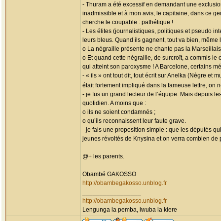
- Thuram a été excessif en demandant une exclusion
inadmissible et à mon avis, le capitaine, dans ce ge
cherche le coupable : pathétique !
- Les élites (journalistiques, politiques et pseudo 
leurs bleus. Quand ils gagnent, tout va bien, même 
o La négraille présente ne chante pas la Marseillais
o Et quand cette négraille, de surcroît, a commis le
qui atteint son paroxysme ! A Barcelone, certains mé
- « ils » ont tout dit, tout écrit sur Anelka (Nègre 
était fortement impliqué dans la fameuse lettre, on
- je fus un grand lecteur de l’équipe. Mais depuis l
quotidien. A moins que :
o ils ne soient condamnés ;
o qu’ils reconnaissent leur faute grave.
- je fais une proposition simple : que les députés q
jeunes révoltés de Knysina et on verra combien de 
@+ les parents.
Obambé GAKOSSO
http://obambegakosso.unblog.fr
_________________
http://obambegakosso.unblog.fr
Lengunga la pemba, iwuba la kiere