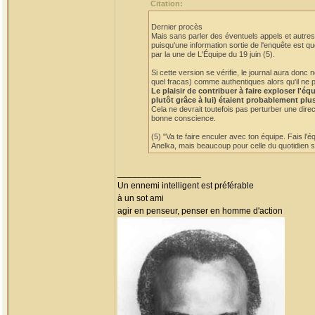
Citation:
Dernier procès
Mais sans parler des éventuels appels et autres 
puisqu'une information sortie de l'enquête est qu
par la une de L'Équipe du 19 juin (5).
Si cette version se vérifie, le journal aura do
quel fracas) comme authentiques alors qu'il ne p
Le plaisir de contribuer à faire exploser l'
plutôt grâce à lui) étaient probablement plu
Cela ne devrait toutefois pas perturber une dire
bonne conscience.
(5) "Va te faire enculer avec ton équipe. Fais l'
Anelka, mais beaucoup pour celle du quotidien sp
_________________
Un ennemi intelligent est préférable
à un sot ami
agir en penseur, penser en homme d'action