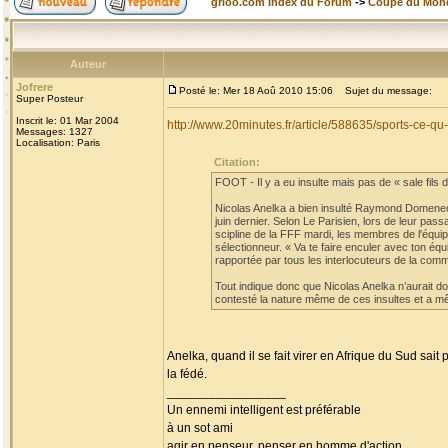
grioo.com Index du Forum
->
Coupe du Mon
Auteur
Jofrere
Posté le: Mer 18 Aoû 2010 15:06
Sujet du message:
Super Posteur
Inscrit le: 01 Mar 2004
http://www.20minutes.fr/article/588635/sports-ce-
Messages: 1327
Localisation: Paris
Citation:
FOOT - Il y a eu insulte mais pas de « sale fils de
Nicolas Anelka a bien insulté Raymond Domenech
juin dernier. Selon Le Parisien, lors de leur pa
scipline de la FFF mardi, les membres de l'équi
sélectionneur. « Va te faire enculer avec ton éq
rapportée par tous les interlocuteurs de la comm
Tout indique donc que Nicolas Anelka n’aurait don
contesté la nature même de ces insultes et a mê
Anelka, quand il se fait virer en Afrique du Sud sait
la fédé.
_________________
Un ennemi intelligent est préférable
à un sot ami
agir en penseur, penser en homme d'action