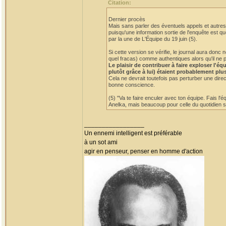
Citation:
Dernier procès
Mais sans parler des éventuels appels et autres 
puisqu'une information sortie de l'enquête est qu
par la une de L'Équipe du 19 juin (5).
Si cette version se vérifie, le journal aura do
quel fracas) comme authentiques alors qu'il ne p
Le plaisir de contribuer à faire exploser l'
plutôt grâce à lui) étaient probablement plu
Cela ne devrait toutefois pas perturber une dire
bonne conscience.
(5) "Va te faire enculer avec ton équipe. Fais l'
Anelka, mais beaucoup pour celle du quotidien sp
_________________
Un ennemi intelligent est préférable
à un sot ami
agir en penseur, penser en homme d'action