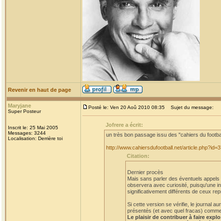
Revenir en haut de page
Maryjane
Posté le: Ven 20 Aoû 2010 08:35
Sujet du message:
Super Posteur
Jofrere a écrit:
Inscrit le: 25 Mai 2005
Messages: 3244
un très bon passage issu des "cahiers du footba
Localisation: Derrière toi
http://www.cahiersdufootball.net/article.php?id=
Citation:
Dernier procès
Mais sans parler des éventuels appels et
observera avec curiosité, puisqu'une in
significativement différents de ceux rep
Si cette version se vérifie, le journal
présentés (et avec quel fracas) comme a
Le plaisir de contribuer à faire expl