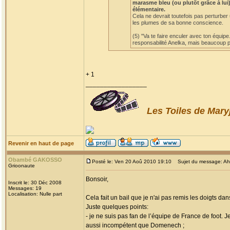
marasme bleu (ou plutôt grâce à lui)
élémentaire.
Cela ne devrait toutefois pas perturber
les plumes de sa bonne conscience.
(5) "Va te faire enculer avec ton équipe
responsabilité Anelka, mais beaucoup po
+ 1
_________________
Les Toiles de Mary
Revenir en haut de page
Obambé GAKOSSO
Posté le: Ven 20 Aoû 2010 19:10
Sujet du message: Ah! l
Grioonaute
Bonsoir,
Inscrit le: 30 Déc 2008
Messages: 19
Localisation: Nulle part
Cela fait un bail que je n'ai pas remis les doigts dan
Juste quelques points:
- je ne suis pas fan de l’équipe de France de foot. 
aussi incompétent que Domenech ;