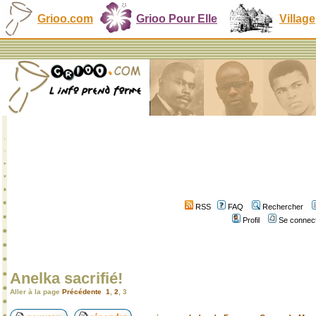
Grioo.com
Grioo Pour Elle
Village
RSS
FAQ
Rechercher
Profil
Se connect
Anelka sacrifié!
Aller à la page
Précédente
1
,
2
,
3