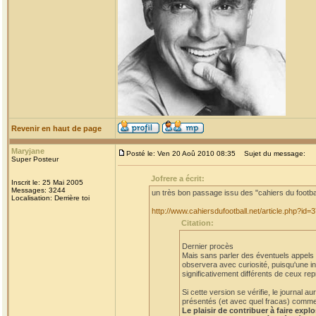
Revenir en haut de page
Maryjane
Posté le: Ven 20 Aoû 2010 08:35
Sujet du message:
Super Posteur
Jofrere a écrit:
Inscrit le: 25 Mai 2005
Messages: 3244
un très bon passage issu des "cahiers du footba
Localisation: Derrière toi
http://www.cahiersdufootball.net/article.php?id=
Citation:
Dernier procès
Mais sans parler des éventuels appels et
observera avec curiosité, puisqu'une in
significativement différents de ceux rep
Si cette version se vérifie, le journal
présentés (et avec quel fracas) comme a
Le plaisir de contribuer à faire expl