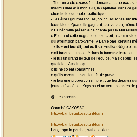
- Thuram a été excessif en demandant une exclusion
inadmissible et à mon avis, le capitaine, dans ce ge
cherche le coupable : pathétique !
- Les élites (journalistiques, politiques et pseudo 
leurs bleus. Quand ils gagnent, tout va bien, même 
o La négraille présente ne chante pas la Marseillais
o Et quand cette négraille, de surcroît, a commis le
qui atteint son paroxysme ! A Barcelone, certains mé
- « ils » ont tout dit, tout écrit sur Anelka (Nègre 
était fortement impliqué dans la fameuse lettre, on
- je fus un grand lecteur de l’équipe. Mais depuis l
quotidien. A moins que :
o ils ne soient condamnés ;
o qu’ils reconnaissent leur faute grave.
- je fais une proposition simple : que les députés q
jeunes révoltés de Knysina et on verra combien de 
@+ les parents.
Obambé GAKOSSO
http://obambegakosso.unblog.fr
_________________
http://obambegakosso.unblog.fr
Lengunga la pemba, iwuba la kiere