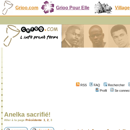
Grioo.com
Grioo Pour Elle
Village
RSS
FAQ
Rechercher
Profil
Se connect
Anelka sacrifié!
Aller à la page
Précédente
1
,
2
,
3