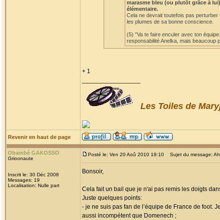
marasme bleu (ou plutôt grâce à lui)
élémentaire.
Cela ne devrait toutefois pas perturber
les plumes de sa bonne conscience.
(5) "Va te faire enculer avec ton équipe
responsabilité Anelka, mais beaucoup po
+ 1
_________________
Les Toiles de Mary
Revenir en haut de page
Obambé GAKOSSO
Posté le: Ven 20 Aoû 2010 19:10
Sujet du message: Ah! l
Grioonaute
Bonsoir,
Inscrit le: 30 Déc 2008
Messages: 19
Localisation: Nulle part
Cela fait un bail que je n'ai pas remis les doigts dan
Juste quelques points:
- je ne suis pas fan de l’équipe de France de foot. 
aussi incompétent que Domenech ;