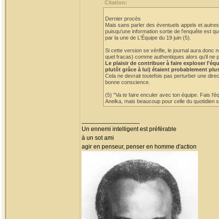
Citation:
Dernier procès
Mais sans parler des éventuels appels et autres 
puisqu'une information sortie de l'enquête est qu
par la une de L'Équipe du 19 juin (5).
Si cette version se vérifie, le journal aura do
quel fracas) comme authentiques alors qu'il ne p
Le plaisir de contribuer à faire exploser l'
plutôt grâce à lui) étaient probablement plu
Cela ne devrait toutefois pas perturber une dire
bonne conscience.
(5) "Va te faire enculer avec ton équipe. Fais l'
Anelka, mais beaucoup pour celle du quotidien sp
_________________
Un ennemi intelligent est préférable
à un sot ami
agir en penseur, penser en homme d'action