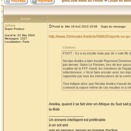
grioo.com Index du Forum
->
Coupe du Mon
Auteur
Jofrere
Posté le: Mer 18 Aoû 2010 15:06
Sujet du message:
Super Posteur
Inscrit le: 01 Mar 2004
http://www.20minutes.fr/article/588635/sports-ce-
Messages: 1327
Localisation: Paris
Citation:
FOOT - Il y a eu insulte mais pas de « sale fils de
Nicolas Anelka a bien insulté Raymond Domenech
juin dernier. Selon Le Parisien, lors de leur pa
scipline de la FFF mardi, les membres de l'équi
sélectionneur. « Va te faire enculer avec ton éq
rapportée par tous les interlocuteurs de la comm
Tout indique donc que Nicolas Anelka n’aurait don
contesté la nature même de ces insultes et a mê
Anelka, quand il se fait virer en Afrique du Sud sait
la fédé.
_________________
Un ennemi intelligent est préférable
à un sot ami
agir en penseur, penser en homme d'action