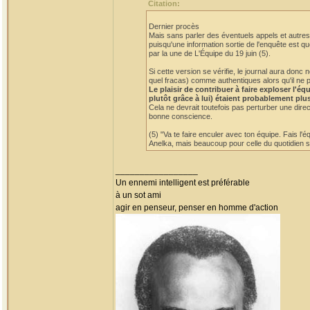
Citation:
Dernier procès
Mais sans parler des éventuels appels et autres 
puisqu'une information sortie de l'enquête est qu
par la une de L'Équipe du 19 juin (5).
Si cette version se vérifie, le journal aura do
quel fracas) comme authentiques alors qu'il ne p
Le plaisir de contribuer à faire exploser l'
plutôt grâce à lui) étaient probablement plu
Cela ne devrait toutefois pas perturber une dire
bonne conscience.
(5) "Va te faire enculer avec ton équipe. Fais l'
Anelka, mais beaucoup pour celle du quotidien sp
_________________
Un ennemi intelligent est préférable
à un sot ami
agir en penseur, penser en homme d'action