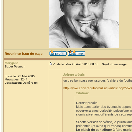
Revenir en haut de page
Maryjane
Posté le: Ven 20 Aoû 2010 08:35
Sujet du message:
Super Posteur
Jofrere a écrit:
Inscrit le: 25 Mai 2005
Messages: 3244
un très bon passage issu des "cahiers du footba
Localisation: Derrière toi
http://www.cahiersdufootball.net/article.php?id=
Citation:
Dernier procès
Mais sans parler des éventuels appels et
observera avec curiosité, puisqu'une in
significativement différents de ceux rep
Si cette version se vérifie, le journal
présentés (et avec quel fracas) comme a
Le plaisir de contribuer à faire expl