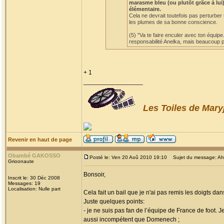
marasme bleu (ou plutôt grâce à lui)
élémentaire.
Cela ne devrait toutefois pas perturber
les plumes de sa bonne conscience.
(5) "Va te faire enculer avec ton équipe
responsabilité Anelka, mais beaucoup po
+ 1
_________________
Les Toiles de Mary
Revenir en haut de page
Obambé GAKOSSO
Posté le: Ven 20 Aoû 2010 19:10
Sujet du message: Ah! l
Grioonaute
Bonsoir,
Inscrit le: 30 Déc 2008
Messages: 19
Localisation: Nulle part
Cela fait un bail que je n'ai pas remis les doigts dan
Juste quelques points:
- je ne suis pas fan de l’équipe de France de foot. 
aussi incompétent que Domenech ;