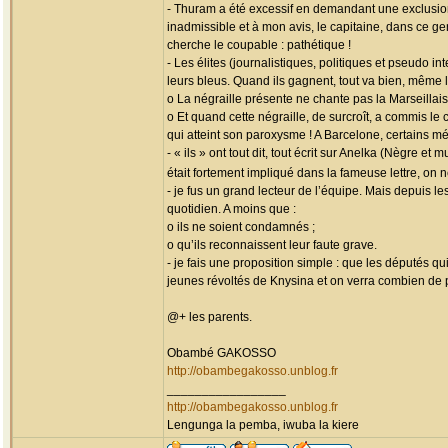
- Thuram a été excessif en demandant une exclusion
inadmissible et à mon avis, le capitaine, dans ce ge
cherche le coupable : pathétique !
- Les élites (journalistiques, politiques et pseudo 
leurs bleus. Quand ils gagnent, tout va bien, même 
o La négraille présente ne chante pas la Marseillais
o Et quand cette négraille, de surcroît, a commis le
qui atteint son paroxysme ! A Barcelone, certains mé
- « ils » ont tout dit, tout écrit sur Anelka (Nègre 
était fortement impliqué dans la fameuse lettre, on
- je fus un grand lecteur de l’équipe. Mais depuis l
quotidien. A moins que :
o ils ne soient condamnés ;
o qu’ils reconnaissent leur faute grave.
- je fais une proposition simple : que les députés q
jeunes révoltés de Knysina et on verra combien de 
@+ les parents.
Obambé GAKOSSO
http://obambegakosso.unblog.fr
_________________
http://obambegakosso.unblog.fr
Lengunga la pemba, iwuba la kiere