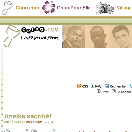
Grioo.com
Grioo Pour Elle
Village
RSS
FAQ
Rechercher
Profil
Se connect
Anelka sacrifié!
Aller à la page
Précédente
1
,
2
,
3