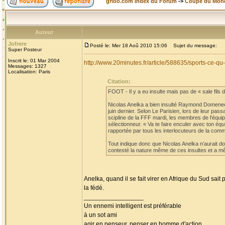
grioo.com Index du Forum
->
Coupe du Mon
Auteur
Jofrere
Posté le: Mer 18 Aoû 2010 15:06
Sujet du message:
Super Posteur
Inscrit le: 01 Mar 2004
http://www.20minutes.fr/article/588635/sports-ce-
Messages: 1327
Localisation: Paris
Citation:
FOOT - Il y a eu insulte mais pas de « sale fils de
Nicolas Anelka a bien insulté Raymond Domenech
juin dernier. Selon Le Parisien, lors de leur pa
scipline de la FFF mardi, les membres de l'équi
sélectionneur. « Va te faire enculer avec ton éq
rapportée par tous les interlocuteurs de la comm
Tout indique donc que Nicolas Anelka n’aurait don
contesté la nature même de ces insultes et a mê
Anelka, quand il se fait virer en Afrique du Sud sait
la fédé.
_________________
Un ennemi intelligent est préférable
à un sot ami
agir en penseur, penser en homme d'action