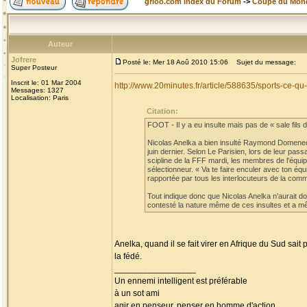
grioo.com Index du Forum
->
Coupe du Mon
Auteur
Jofrere
Posté le: Mer 18 Aoû 2010 15:06
Sujet du message:
Super Posteur
Inscrit le: 01 Mar 2004
http://www.20minutes.fr/article/588635/sports-ce-
Messages: 1327
Localisation: Paris
Citation:
FOOT - Il y a eu insulte mais pas de « sale fils de
Nicolas Anelka a bien insulté Raymond Domenech
juin dernier. Selon Le Parisien, lors de leur pa
scipline de la FFF mardi, les membres de l'équi
sélectionneur. « Va te faire enculer avec ton éq
rapportée par tous les interlocuteurs de la comm
Tout indique donc que Nicolas Anelka n’aurait don
contesté la nature même de ces insultes et a mê
Anelka, quand il se fait virer en Afrique du Sud sait
la fédé.
_________________
Un ennemi intelligent est préférable
à un sot ami
agir en penseur, penser en homme d'action