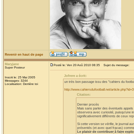
Revenir en haut de page
Maryjane
Posté le: Ven 20 Aoû 2010 08:35
Sujet du message:
Super Posteur
Jofrere a écrit:
Inscrit le: 25 Mai 2005
Messages: 3244
un très bon passage issu des "cahiers du footba
Localisation: Derrière toi
http://www.cahiersdufootball.net/article.php?id=
Citation:
Dernier procès
Mais sans parler des éventuels appels et
observera avec curiosité, puisqu'une in
significativement différents de ceux rep
Si cette version se vérifie, le journal
présentés (et avec quel fracas) comme a
Le plaisir de contribuer à faire expl