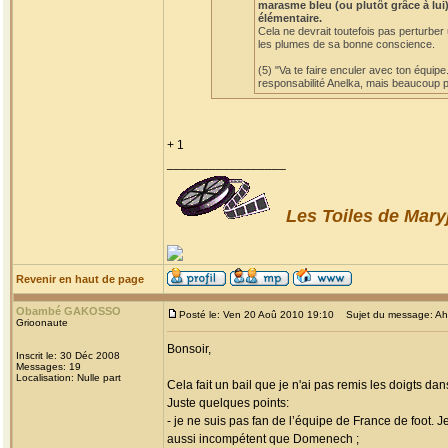
marasme bleu (ou plutôt grâce à lui)
élémentaire.
Cela ne devrait toutefois pas perturber
les plumes de sa bonne conscience.
(5) "Va te faire enculer avec ton équipe
responsabilité Anelka, mais beaucoup po
+ 1
_________________
Les Toiles de Mary
Revenir en haut de page
Obambé GAKOSSO
Posté le: Ven 20 Aoû 2010 19:10
Sujet du message: Ah! l
Grioonaute
Bonsoir,
Inscrit le: 30 Déc 2008
Messages: 19
Localisation: Nulle part
Cela fait un bail que je n'ai pas remis les doigts dan
Juste quelques points:
- je ne suis pas fan de l’équipe de France de foot. 
aussi incompétent que Domenech ;