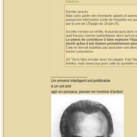
Citation:
Dernier procès
Mais sans parler des éventuels appels et autres 
puisqu'une information sortie de l'enquête est qu
par la une de L'Équipe du 19 juin (5).
Si cette version se vérifie, le journal aura do
quel fracas) comme authentiques alors qu'il ne p
Le plaisir de contribuer à faire exploser l'
plutôt grâce à lui) étaient probablement plu
Cela ne devrait toutefois pas perturber une dire
bonne conscience.
(5) "Va te faire enculer avec ton équipe. Fais l'
Anelka, mais beaucoup pour celle du quotidien sp
_________________
Un ennemi intelligent est préférable
à un sot ami
agir en penseur, penser en homme d'action