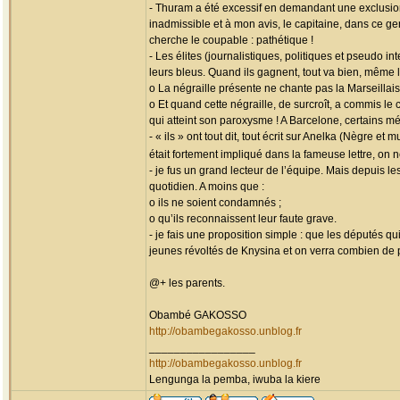
- Thuram a été excessif en demandant une exclusion
inadmissible et à mon avis, le capitaine, dans ce ge
cherche le coupable : pathétique !
- Les élites (journalistiques, politiques et pseudo 
leurs bleus. Quand ils gagnent, tout va bien, même 
o La négraille présente ne chante pas la Marseillais
o Et quand cette négraille, de surcroît, a commis le
qui atteint son paroxysme ! A Barcelone, certains mé
- « ils » ont tout dit, tout écrit sur Anelka (Nègre 
était fortement impliqué dans la fameuse lettre, on
- je fus un grand lecteur de l’équipe. Mais depuis l
quotidien. A moins que :
o ils ne soient condamnés ;
o qu’ils reconnaissent leur faute grave.
- je fais une proposition simple : que les députés q
jeunes révoltés de Knysina et on verra combien de 
@+ les parents.
Obambé GAKOSSO
http://obambegakosso.unblog.fr
_________________
http://obambegakosso.unblog.fr
Lengunga la pemba, iwuba la kiere