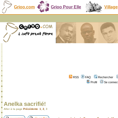
Grioo.com
Grioo Pour Elle
Village
RSS
FAQ
Rechercher
Profil
Se connect
Anelka sacrifié!
Aller à la page
Précédente
1
,
2
,
3