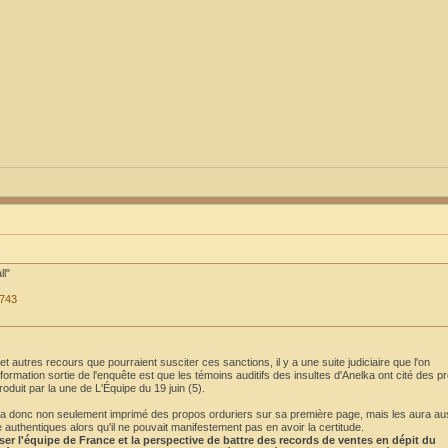
ll"
3743
 autres recours que pourraient susciter ces sanctions, il y a une suite judiciaire que l'on
formation sortie de l'enquête est que les témoins auditifs des insultes d'Anelka ont cité des p
roduit par la une de L'Équipe du 19 juin (5).
 aura donc non seulement imprimé des propos orduriers sur sa première page, mais les aura au
uthentiques alors qu'il ne pouvait manifestement pas en avoir la certitude.
oser l'équipe de France et la perspective de battre des records de ventes en dépit du