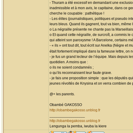
- Thuram a été excessif en demandant une exclusion
inadmissible et à mon avis, le capitaine, dans ce ge
cherche le coupable : pathétique !
- Les élites (journalistiques, politiques et pseudo 
leurs bleus. Quand ils gagnent, tout va bien, même 
o La négraille présente ne chante pas la Marseillais
o Et quand cette négraille, de surcroît, a commis le
qui atteint son paroxysme ! A Barcelone, certains mé
- « ils » ont tout dit, tout écrit sur Anelka (Nègre 
était fortement impliqué dans la fameuse lettre, on
- je fus un grand lecteur de l’équipe. Mais depuis l
quotidien. A moins que :
o ils ne soient condamnés ;
o qu’ils reconnaissent leur faute grave.
- je fais une proposition simple : que les députés q
jeunes révoltés de Knysina et on verra combien de 
@+ les parents.
Obambé GAKOSSO
http://obambegakosso.unblog.fr
_________________
http://obambegakosso.unblog.fr
Lengunga la pemba, iwuba la kiere