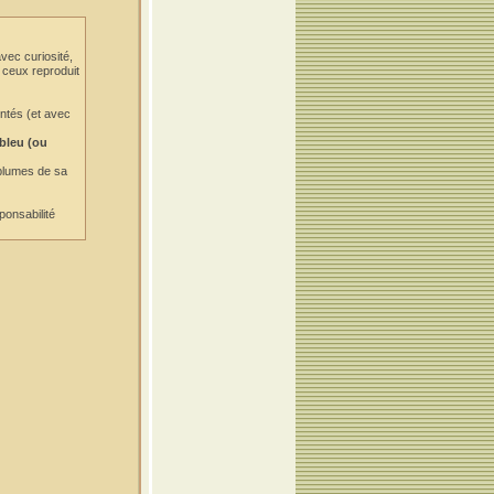
vec curiosité,
e ceux reproduit
entés (et avec
 bleu (ou
 plumes de sa
ponsabilité