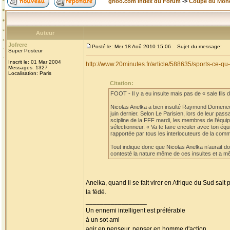
grioo.com Index du Forum
->
Coupe du Mon
Auteur
Jofrere
Posté le: Mer 18 Aoû 2010 15:06
Sujet du message:
Super Posteur
Inscrit le: 01 Mar 2004
http://www.20minutes.fr/article/588635/sports-ce-
Messages: 1327
Localisation: Paris
Citation:
FOOT - Il y a eu insulte mais pas de « sale fils de
Nicolas Anelka a bien insulté Raymond Domenech
juin dernier. Selon Le Parisien, lors de leur pa
scipline de la FFF mardi, les membres de l'équi
sélectionneur. « Va te faire enculer avec ton éq
rapportée par tous les interlocuteurs de la comm
Tout indique donc que Nicolas Anelka n’aurait don
contesté la nature même de ces insultes et a mê
Anelka, quand il se fait virer en Afrique du Sud sait
la fédé.
_________________
Un ennemi intelligent est préférable
à un sot ami
agir en penseur, penser en homme d'action