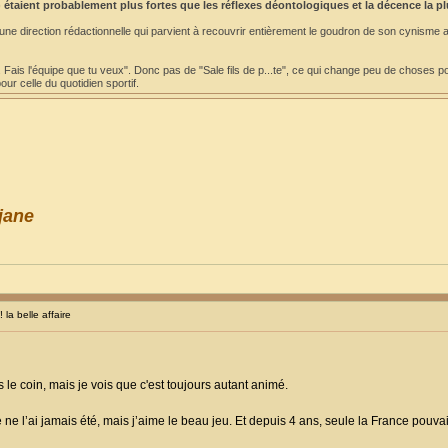
 étaient probablement plus fortes que les réflexes déontologiques et la décence la p
 une direction rédactionnelle qui parvient à recouvrir entièrement le goudron de son cynisme 
. Fais l'équipe que tu veux". Donc pas de "Sale fils de p...te", ce qui change peu de choses po
ur celle du quotidien sportif.
jane
a belle affaire
s le coin, mais je vois que c'est toujours autant animé.
Je ne l’ai jamais été, mais j’aime le beau jeu. Et depuis 4 ans, seule la France pou