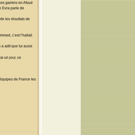
 ces gamins en Afsud
e Evra parle de
te les résultats de
med, c’est l’hallali
 a adit que lui aussi
ai un jour, ce
s équipes de France les