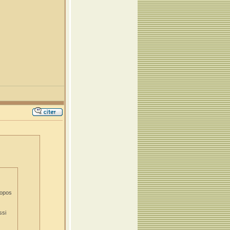
ropos
ssi