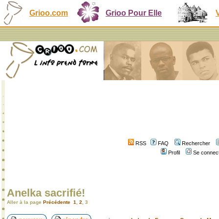
Grioo.com
Grioo Pour Elle
RSS
FAQ
Rechercher
Profil
Se connect
Anelka sacrifié!
Aller à la page
Précédente
1
,
2
,
3