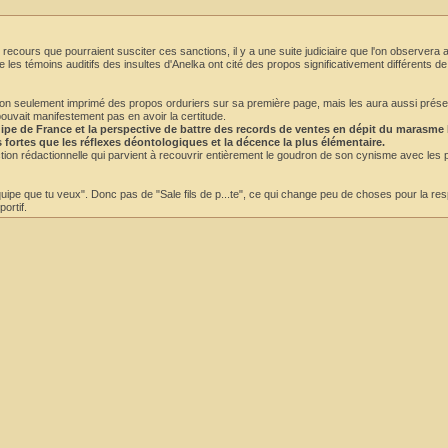
recours que pourraient susciter ces sanctions, il y a une suite judiciaire que l'on observera a
e les témoins auditifs des insultes d'Anelka ont cité des propos significativement différents d
nc non seulement imprimé des propos orduriers sur sa première page, mais les aura aussi prés
ouvait manifestement pas en avoir la certitude.
équipe de France et la perspective de battre des records de ventes en dépit du marasme
s fortes que les réflexes déontologiques et la décence la plus élémentaire.
ction rédactionnelle qui parvient à recouvrir entièrement le goudron de son cynisme avec les
équipe que tu veux". Donc pas de "Sale fils de p...te", ce qui change peu de choses pour la res
ortif.