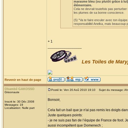
marasme bleu (ou plutôt grâce à lui)
élémentaire.
Cela ne devrait toutefois pas perturber
les plumes de sa bonne conscience.
(5) "Va te faire enculer avec ton équipe
responsabilité Anelka, mais beaucoup po
+ 1
_________________
Les Toiles de Mary
Revenir en haut de page
Obambé GAKOSSO
Posté le: Ven 20 Aoû 2010 19:10
Sujet du message: Ah! l
Grioonaute
Bonsoir,
Inscrit le: 30 Déc 2008
Messages: 19
Localisation: Nulle part
Cela fait un bail que je n'ai pas remis les doigts dan
Juste quelques points:
- je ne suis pas fan de l’équipe de France de foot. 
aussi incompétent que Domenech ;