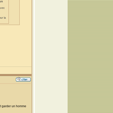
lus
avec
ur la
vait garder un homme