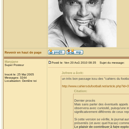
Revenir en haut de page
Maryjane
Posté le: Ven 20 Aoû 2010 08:35
Sujet du message:
Super Posteur
Jofrere a écrit:
Inscrit le: 25 Mai 2005
Messages: 3244
un très bon passage issu des "cahiers du footba
Localisation: Derrière toi
http://www.cahiersdufootball.net/article.php?id=
Citation:
Dernier procès
Mais sans parler des éventuels appels et
observera avec curiosité, puisqu'une in
significativement différents de ceux rep
Si cette version se vérifie, le journal
présentés (et avec quel fracas) comme a
Le plaisir de contribuer à faire expl