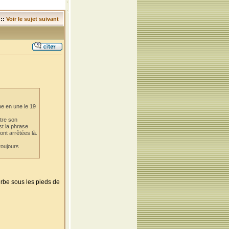
::
Voir le sujet suivant
e en une le 19
tre son
st la phrase
ont arrêtées là.
toujours
herbe sous les pieds de