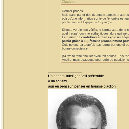
Citation:
Dernier procès
Mais sans parler des éventuels appels et autres 
puisqu'une information sortie de l'enquête est qu
par la une de L'Équipe du 19 juin (5).
Si cette version se vérifie, le journal aura do
quel fracas) comme authentiques alors qu'il ne p
Le plaisir de contribuer à faire exploser l'
plutôt grâce à lui) étaient probablement plu
Cela ne devrait toutefois pas perturber une dire
bonne conscience.
(5) "Va te faire enculer avec ton équipe. Fais l'
Anelka, mais beaucoup pour celle du quotidien sp
_________________
Un ennemi intelligent est préférable
à un sot ami
agir en penseur, penser en homme d'action