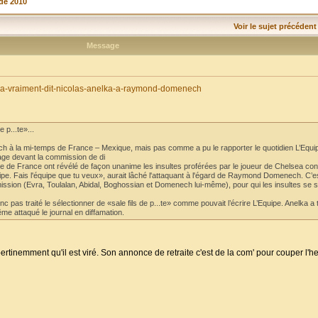
de 2010
Voir le sujet précédent
Message
qu-a-vraiment-dit-nicolas-anelka-a-raymond-domenech
 p...te»...
 à la mi-temps de France – Mexique, mais pas comme a pu le rapporter le quotidien L’Equip
ssage devant la commission de di
pe de France ont révélé de façon unanime les insultes proférées par le joueur de Chelsea con
uipe. Fais l'équipe que tu veux», aurait lâché l'attaquant à l'égard de Raymond Domenech. C’e
ission (Evra, Toulalan, Abidal, Boghossian et Domenech lui-même), pour qui les insultes se s
c pas traité le sélectionner de «sale fils de p...te» comme pouvait l’écrire L’Equipe. Anelka a 
me attaqué le journal en diffamation.
 pertinemment qu'il est viré. Son annonce de retraite c'est de la com' pour couper l'