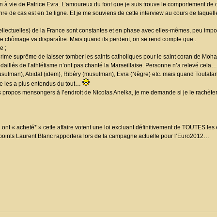
 à vie de Patrice Evra. L’amoureux du foot que je suis trouve le comportement de
nre de cas est en 1e ligne. Et je me souviens de cette interview au cours de laquell
intellectuelles) de la France sont constantes et en phase avec elles-mêmes, peu impor
le chômage va disparaître. Mais quand ils perdent, on se rend compte que :
e ;
 crime suprême de laisser tomber les saints catholiques pour le saint coran de Moham
daillés de l’athlétisme n’ont pas chanté la Marseillaise. Personne n’a relevé cela…
et musulman), Abidal (idem), Ribéry (musulman), Evra (Nègre) etc. mais quand Toulalan
 ne les a plus entendus du tout…
es propos mensongers à l’endroit de Nicolas Anelka, je me demande si je le rachèter
ui ont « acheté* » cette affaire votent une loi excluant définitivement de TOUTES le
points Laurent Blanc rapportera lors de la campagne actuelle pour l’Euro2012…