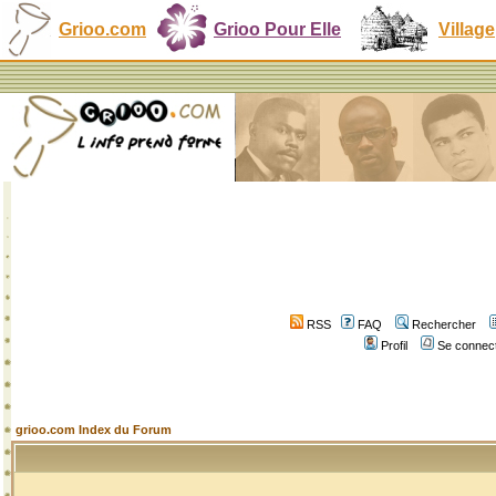
Grioo.com
Grioo Pour Elle
Village
RSS
FAQ
Rechercher
Profil
Se connect
grioo.com Index du Forum