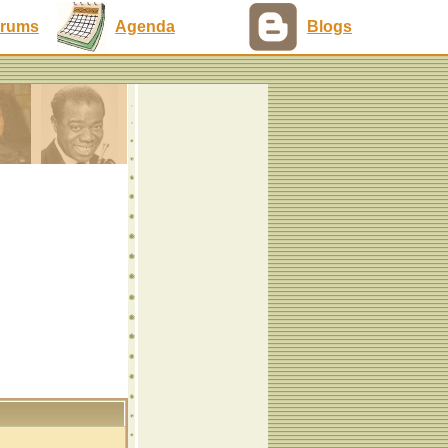
rums
Agenda
Blogs