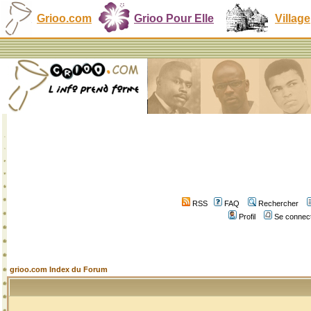
Grioo.com
Grioo Pour Elle
Village
RSS
FAQ
Rechercher
Profil
Se connect
grioo.com Index du Forum