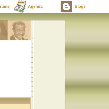
rums
Agenda
Blogs