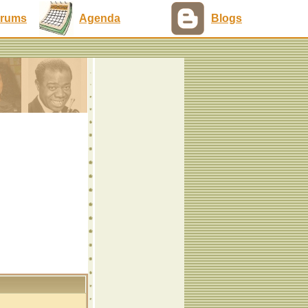
rums
Agenda
Blogs