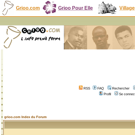
Grioo.com
Grioo Pour Elle
Village
RSS
FAQ
Rechercher
Profil
Se connect
grioo.com Index du Forum