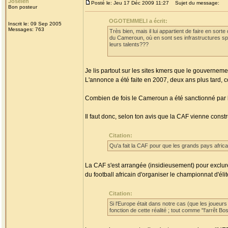
Joseleñ
Posté le: Jeu 17 Déc 2009 11:27
Sujet du message:
Bon posteur
OGOTEMMELI a écrit:
Inscrit le: 09 Sep 2005
Messages: 763
Très bien, mais il lui appartient de faire en sort
du Cameroun, où en sont ses infrastructures spor
leurs talents???
Je lis partout sur les sites kmers que le gouverne
L'annonce a été faite en 2007, deux ans plus tard, 
Combien de fois le Cameroun a été sanctionné par la
Il faut donc, selon ton avis que la CAF vienne const
Citation:
Qu'a fait la CAF pour que les grands pays africa
La CAF s'est arrangée (insidieusement) pour exclur
du football africain d'organiser le championnat d'él
Citation:
Si l'Europe était dans notre cas (que les joueu
fonction de cette réalité ; tout comme "l'arrêt B