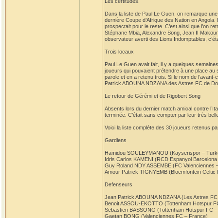
Les certitudes.
Dans la liste de Paul Le Guen, on remarque une v
dernière Coupe d’Afrique des Nation en Angola. Et
prospectait pour le reste. C’est ainsi que l’on r
Stéphane Mbia, Alexandre Song, Jean II Makoun,
observateur averti des Lions Indomptables, c’éta
Trois locaux
Paul Le Guen avait fait, il y a quelques semaines,
joueurs qui pouvaient prétendre à une place au sein
parole et en a retenu trois. Si le nom de l’avan
Patrick ABOUNA NDZANA des Astres FC de Dou
Le retour de Gérémi et de Rigobert Song
Absents lors du dernier match amical contre l’Ita
terminée. C’était sans compter par leur très bel
Voici la liste complète des 30 joueurs retenus p
Gardiens
Hamidou SOULEYMANOU (Kayserispor – Turk
Idris Carlos KAMENI (RCD Espanyol Barcelona
Guy Roland NDY ASSEMBE (FC Valenciennes –
Amour Patrick TIGNYEMB (Bloemfontein Celtic F
Defenseurs
Jean Patrick ABOUNA NDZANA (Les Astres FC
Benoit ASSOU-EKOTTO (Tottenham Hotspur FC
Sebastien BASSONG (Tottenham Hotspur FC –
Gaetan BONG (Valenciennes FC – France)