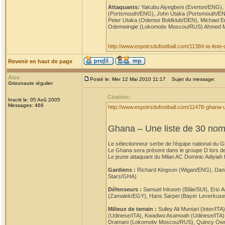
Attaquants:
Yakubu Aiyegbeni (Everton/ENG),
(Portsmouth/ENG), John Utaka (Portsmouth/EN
Peter Utaka (Odense Boldklub/DEN), Michael 
Odemwingie (Lokomotiv Moscou/RUS) Ahmed Mu
http://www.espoirsdufootball.com/11384-la-list
Revenir en haut de page
Alex
Posté le: Mer 12 Mai 2010 11:17
Sujet du message:
Grioonaute régulier
Citation:
Inscrit le: 05 Aoû 2005
Messages: 466
http://www.espoirsdufootball.com/11478-ghana-
Ghana – Une liste de 30 no
Le sélectionneur serbe de l’équipe national du
Le Ghana sera présent dans le groupe D lors de 
Le jeune attaquant du Milan AC Dominic Adiyiah fa
Gardiens :
Richard Kingson (Wigan/ENG), Danie
Stars/GHA)
Défenseurs :
Samuel Inkoom (Bâle/SUI), Eric
(Zamalek/EGY), Hans Sarpei (Bayer Leverkuse
Milieux de terrain :
Sulley Ali Muntari (Inter
(Udinese/ITA), Kwadwo Asamoah (Udinese/ITA),
Dramani (Lokomotiv Moscou/RUS), Quincy Owus