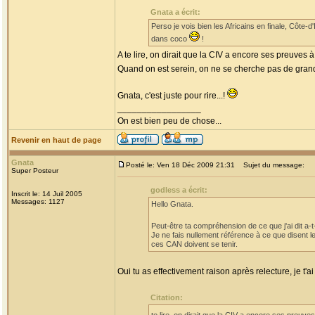
Gnata a écrit:
Perso je vois bien les Africains en finale, Côt
dans coco
!
A te lire, on dirait que la CIV a encore ses preuves 
Quand on est serein, on ne se cherche pas de grand f
Gnata, c'est juste pour rire...!
_________________
On est bien peu de chose...
Revenir en haut de page
Gnata
Posté le: Ven 18 Déc 2009 21:31
Sujet du message:
Super Posteur
godless a écrit:
Inscrit le: 14 Juil 2005
Messages: 1127
Hello Gnata.
Peut-être ta compréhension de ce que j'ai dit a-t-
Je ne fais nullement référence à ce que disent 
ces CAN doivent se tenir.
Oui tu as effectivement raison après relecture, je t'a
Citation: