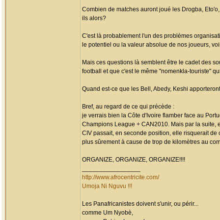
Combien de matches auront joué les Drogba, Eto'o, 
ils alors?
C'est là probablement l'un des problèmes organisati
le potentiel ou la valeur absolue de nos joueurs, voir
Mais ces questions là semblent être le cadet des s
football et que c'est le même "nomenkla-touriste" qu
Quand est-ce que les Bell, Abedy, Keshi apporteront
Bref, au regard de ce qui précède :
je verrais bien la Côte d'Ivoire flamber face au Por
Champions League + CAN2010. Mais par la suite, ell
CIV passait, en seconde position, elle risquerait de 
plus sûrement à cause de trop de kilomètres au comp
ORGANIZE, ORGANIZE, ORGANIZE!!!!
_________________
http://www.afrocentricite.com/
Umoja Ni Nguvu !!!
Les Panafricanistes doivent s'unir, ou périr...
comme Um Nyobè,