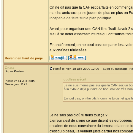
On ne dit pas que la CAF est parfaite en commençant 
matchs amicaux qui se jouent de plus en plus en Eur
incapable de faire sur le plan politique.
Avant, pour organiser une CAN il suffisait d'avoir 2
Mali à se doter d'insfrastructures qui ont satisfait 
Financièrement, on ne peut pas comparer les avoirs 
aux chaînes télévisées.
Revenir en haut de page
Gnata
Posté le: Ven 18 Déc 2009 12:00
Sujet du message: Re: 
Super Posteur
godless a écrit:
Inscrit le: 14 Juil 2005
Messages: 1127
Je ne suis même pas sûr que la CAN soit un bon
à la CAN a déjà pu faire de bon, voir de très bon
En tout cas, on the pitch, comme tu dis, et que le
Je ne sais pas d'où tu tiens tout ça ?
L'erreur c'est de croire ce que disent les européens
essaient de nous convaincre du temps de latence tr
c'est du pipeau, ils veulent juste garder nos compatr