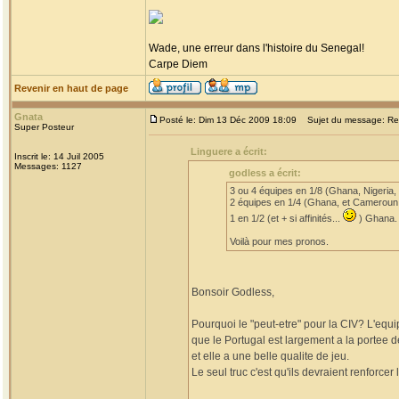
Wade, une erreur dans l'histoire du Senegal!
Carpe Diem
Revenir en haut de page
Gnata
Posté le: Dim 13 Déc 2009 18:09
Sujet du message: Re: 
Super Posteur
Linguere a écrit:
Inscrit le: 14 Juil 2005
Messages: 1127
godless a écrit:
3 ou 4 équipes en 1/8 (Ghana, Nigeria,
2 équipes en 1/4 (Ghana, et Cameroun
1 en 1/2 (et + si affinités...
) Ghana.
Voilà pour mes pronos.
Bonsoir Godless,
Pourquoi le "peut-etre" pour la CIV? L'equip
que le Portugal est largement a la portee 
et elle a une belle qualite de jeu.
Le seul truc c'est qu'ils devraient renforcer