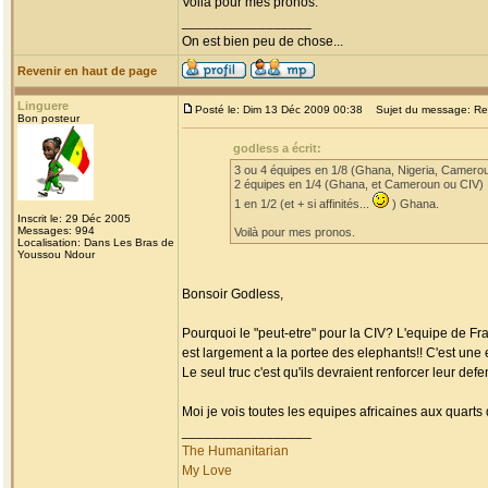
Voilà pour mes pronos.
_________________
On est bien peu de chose...
Revenir en haut de page
Linguere
Posté le: Dim 13 Déc 2009 00:38
Sujet du message: Re: 
Bon posteur
godless a écrit:
3 ou 4 équipes en 1/8 (Ghana, Nigeria, Camerou
2 équipes en 1/4 (Ghana, et Cameroun ou CIV)
1 en 1/2 (et + si affinités...
) Ghana.
Inscrit le: 29 Déc 2005
Messages: 994
Voilà pour mes pronos.
Localisation: Dans Les Bras de
Youssou Ndour
Bonsoir Godless,
Pourquoi le "peut-etre" pour la CIV? L'equipe de Fran
est largement a la portee des elephants!! C'est une 
Le seul truc c'est qu'ils devraient renforcer leur defe
Moi je vois toutes les equipes africaines aux quart
_________________
The Humanitarian
My Love