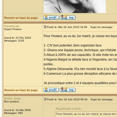
Revenir en haut de page
Panafricain
Posté le: Mer 16 Juin 2010 18:48
Sujet du message:
Super Posteur
Pour l'instant, au vu du 1er match, je classe les équi
Inscrit le: 22 Fév 2004
Messages: 1128
1- CIV bon potentiel, bien organisée face
2- Ghana une équipe jeune, technique, qui n'hésite 
3-Afsud à 200% de ses capacités. Si elle évite les e
4-Nigeria Malgré la défaite face à l'Argentine, les S
portée...
5-Algérie Décevante. N'a rien montré face à la Slové
6-Cameroun La plus grosse déception africaine de la 
Je pronostique entre 2 et 4 équipes qualifiées pour 
Revenir en haut de page
Didier_Daan
Posté le: Ven 18 Juin 2010 00:44
Sujet du message:
Bon posteur
Panafricain a écrit:
Inscrit le: 16 Mai 2006
Messages: 569
Pour l'instant, au vu du 1er match, je classe les 