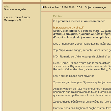
Alex
Posté le: Mer 12 Mai 2010 10:58
Sujet du message:
Grioonaute régulier
Citation:
Inscrit le: 05 Aoû 2005
Messages: 466
On prend les mêmes et on recommence
http://www.sport-ivoire.ci/
Sven Goran Erikson, a livré ce mardi 11 sa l
d’afrique auxquels 7 joueurs ont été intégrés
d’esprit et le style de jeu sont susceptibles
Des 7 "nouveaux", seul Traoré Lacina intégrera po
Yapi Yapo, Akalé Kanga, Yeboah Daniel, steve g
N’Dri Romaric sort "d'une purge disciplinaire" 
Sven-Goran Erikson n’aura pas la tâche difficil
sûr au moins 16 joueurs seront en afrique du S
Romaric, Kalou, Gervhino, Kader Keita, Baky, D
Les 7 autres places sont ouvertes.
2 pour les gardiens pour 3 joueurs qui objecti
Angban Vincent de Paul, « le chouchou » qui jou
honorable que l’œil nouveau de Sven Goran le met
qui serait incompatible avec les éléphants ou ce
Zogbo Aristide bénéficie lui du privilège de "pro
Dans tous les cas Angban et Zogbo restent favo