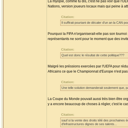
La myopie, comme tu dis, c'est ne pas voir que l'UEFA
Nations, version joueurs locaux mais qui peine à att
Citation:
Il suffirait pourtant de décaler d'un an la CAN 
Pourquoi la FIFA n'organiserait-elle pas son tournoi
représentants ne sont pour le moment que des invité
Citation:
Quel est donc le résultat de cette politique???
Malgré les préssions exercées par l'UEFA pour rédu
Africains ce que le Championnat d'Europe n'est pas
Citation:
Une telle solution demanderait seulement que, p
La Coupe du Monde pouvait aussi très bien être organ
y a encore beaucoup de choses à régler, c'est le cas 
Citation:
sauf si la vente des droits télé des prochaines édi
d'infrastructures dignes de ses talents...