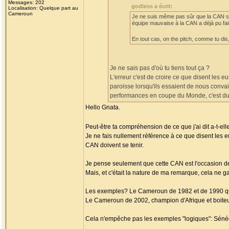
Messages: 202
godless a écrit:
Localisation: Quelque part au
Cameroun
Je ne suis même pas sûr que la CAN soi
équipe mauvaise à la CAN a déjà pu fair
En tout cas, on the pitch, comme tu dis, 
Je ne sais pas d'où tu tiens tout ça ?
L'erreur c'est de croire ce que disent les 
paroisse lorsqu'ils essaient de nous convai
performances en coupe du Monde, c'est du
Hello Gnata.
Peut-être ta compréhension de ce que j'ai dit a-t-elle
Je ne fais nullement référence à ce que disent les 
CAN doivent se tenir.
Je pense seulement que cette CAN est l'occasion de 
Mais, et c'était la nature de ma remarque, cela ne 
Les exemples? Le Cameroun de 1982 et de 1990 qui 
Le Cameroun de 2002, champion d'Afrique et boiteu
Cela n'empêche pas les exemples "logiques": Séné