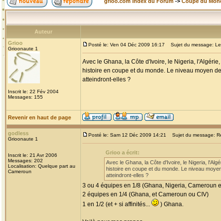
grioo.com Index du Forum
->
Coupe du Mon
Auteur
Grioo
Posté le: Ven 04 Déc 2009 16:17
Sujet du message: Le p
Grioonaute 1
Avec le Ghana, la Côte d'Ivoire, le Nigeria, l'Algér
histoire en coupe et du monde. Le niveau moyen de c
atteindront-elles ?
Inscrit le: 22 Fév 2004
Messages: 155
Revenir en haut de page
godless
Posté le: Sam 12 Déc 2009 14:21
Sujet du message: Re:
Grioonaute 1
Grioo a écrit:
Inscrit le: 21 Avr 2006
Messages: 202
Avec le Ghana, la Côte d'Ivoire, le Nigeria, l'Al
Localisation: Quelque part au
histoire en coupe et du monde. Le niveau moyen 
Cameroun
atteindront-elles ?
3 ou 4 équipes en 1/8 (Ghana, Nigeria, Cameroun et
2 équipes en 1/4 (Ghana, et Cameroun ou CIV)
1 en 1/2 (et + si affinités...
) Ghana.