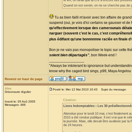
te lire, on dirait que la CIV a encore ses preuve
Quand on est serein, on ne se cherche pas de gr
Tu as bien failli m'avoir avec ton affaire de gra
suspend (oui, je vois d'ici certains se gausser et de 
qu'effectivement lorsque des camerounais détalen
narguer (souvent c'est le cas, c'est compréhensibl
plus édifiant qu'une bonnnnnne raclée en finale d
Bon je ne vais pas monopoliser le topic sur cette t
soient bien départagés"
, bon Week-end !
_________________
"Always be intolerant to ignorance but understanding
know why the caged bird sings, p99, Maya Angelou
Revenir en haut de page
Alex
Posté le: Mer 12 Mai 2010 10:43
Sujet du message:
Grioonaute régulier
Citation:
Inscrit le: 05 Aoû 2005
Messages: 466
Lions Indomptables : Les 30 présélectionn
Attendue pour le lundi 10 mai, c’est finalement 
2010 a été rendue publique. Il est vrai que le sé
la journée. Mais, elle devait être avalisée par 
de 24 heures.