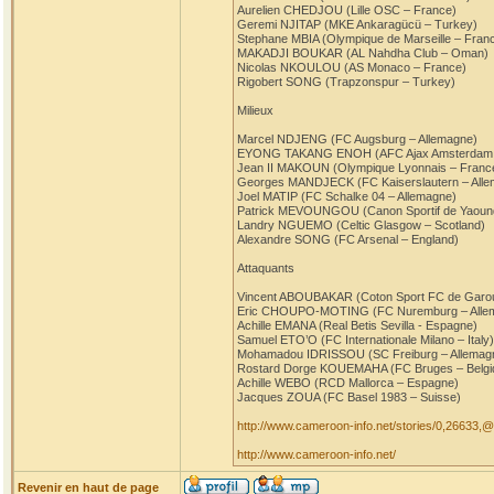
Aurelien CHEDJOU (Lille OSC – France)
Geremi NJITAP (MKE Ankaragücü – Turkey)
Stephane MBIA (Olympique de Marseille – Fran
MAKADJI BOUKAR (AL Nahdha Club – Oman)
Nicolas NKOULOU (AS Monaco – France)
Rigobert SONG (Trapzonspur – Turkey)
Milieux
Marcel NDJENG (FC Augsburg – Allemagne)
EYONG TAKANG ENOH (AFC Ajax Amsterdam 
Jean II MAKOUN (Olympique Lyonnais – Franc
Georges MANDJECK (FC Kaiserslautern – Alle
Joel MATIP (FC Schalke 04 – Allemagne)
Patrick MEVOUNGOU (Canon Sportif de Yaoun
Landry NGUEMO (Celtic Glasgow – Scotland)
Alexandre SONG (FC Arsenal – England)
Attaquants
Vincent ABOUBAKAR (Coton Sport FC de Garo
Eric CHOUPO-MOTING (FC Nuremburg – Alle
Achille EMANA (Real Betis Sevilla - Espagne)
Samuel ETO’O (FC Internationale Milano – Italy)
Mohamadou IDRISSOU (SC Freiburg – Allemag
Rostard Dorge KOUEMAHA (FC Bruges – Belgi
Achille WEBO (RCD Mallorca – Espagne)
Jacques ZOUA (FC Basel 1983 – Suisse)
http://www.cameroon-info.net/stories/0,26633,
http://www.cameroon-info.net/
Revenir en haut de page