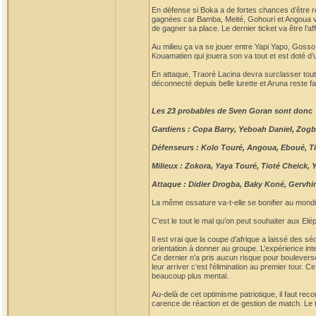
En défense si Boka a de fortes chances d’être r
gagnées car Bamba, Meité, Gohouri et Angoua von
de gagner sa place. Le dernier ticket va être l’a
Au milieu ça va se jouer entre Yapi Yapo, Gosso 
Kouamatien qui jouera son va tout et est doté d
En attaque, Traoré Lacina devra surclasser tout
déconnecté depuis belle lurette et Aruna reste favo
Les 23 probables de Sven Goran sont donc
Gardiens : Copa Barry, Yeboah Daniel, Zogb
Défenseurs : Kolo Touré, Angoua, Eboué, T
Milieux : Zokora, Yaya Touré, Tioté Cheick, 
Attaque : Didier Drogba, Baky Koné, Gervh
La même ossature va-t-elle se bonifier au mondi
C’est le tout le mal qu’on peut souhaiter aux Elé
Il est vrai que la coupe d’afrique a laissé des s
orientation à donner au groupe. L’expérience inter
Ce dernier n'a pris aucun risque pour bouleverse
leur arriver c’est l’élimination au premier tour. 
beaucoup plus mental.
Au-delà de cet optimisme patriotique, il faut rec
carence de réaction et de gestion de match. Le t