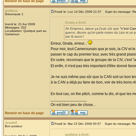
Revenir en haut de page
godless
Posté le: Lun 14 Déc 2009 21:57
Sujet du message: Re: 
Grioonaute 1
Gnata a écrit:
Inscrit le: 21 Avr 2006
Messages: 202
Ah Empress, laisse ça j'suis sûr que
"c'est Ca
Localisation: Quelque part au
guerre, disons qu'on parle moins du Lion et un pe
Cameroun
par là aussi !
Erreur, Gnata, erreur...
Pour moi, tout Camerounais que je sois, la CIV et le
passer le cap du premier tour, avec très grand plaisir
En outre, reconnais que le groupe de la CIV, c'est "a
Et enfin, il n'est pas très important d'être donné favo
Je ne suis même pas sûr que la CAN soit un bon te
à la CAN a déjà pu faire de bon, voir de très bons r
En tout cas, on the pitch, comme tu dis, et que les mei
_________________
On est bien peu de chose...
Revenir en haut de page
Joseleñ
Posté le: Mar 15 Déc 2009 00:57
Sujet du message: Re: 
Bon posteur
godless a écrit: