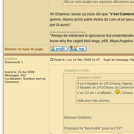
Moi je vois toutes les equipes africaines a
Ah Empress, laisse ça j'suis sûr que
"c'est Camero
guerre, disons qu'on parle moins du Lion et un peu p
par là aussi !
_________________
"Always be intolerant to ignorance but understanding
know why the caged bird sings, p99, Maya Angelou
Revenir en haut de page
godless
Posté le: Lun 14 Déc 2009 21:47
Sujet du message: Re: 
Grioonaute 1
Linguere a écrit:
Inscrit le: 21 Avr 2006
Messages: 202
godless a écrit:
Localisation: Quelque part au
Cameroun
3 ou 4 équipes en 1/8 (Ghana, Nigeria,
2 équipes en 1/4 (Ghana, et Cameroun
1 en 1/2 (et + si affinités...
) Ghana.
Voilà pour mes pronos.
Bonsoir Godless,
Pourquoi le "peut-etre" pour la CIV?