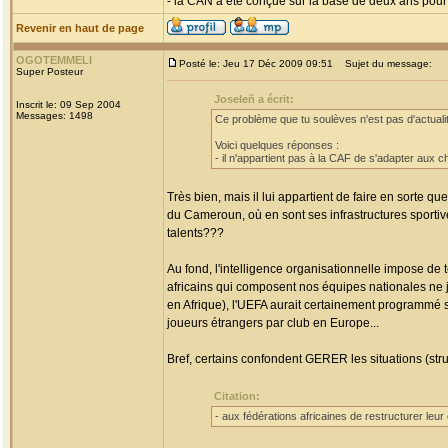
- la CAN a été conçue sur la base de deux ans pour p
Revenir en haut de page
OGOTEMMELI
Posté le: Jeu 17 Déc 2009 09:51
Sujet du message:
Super Posteur
Joseleñ a écrit:
Inscrit le: 09 Sep 2004
Messages: 1498
Ce problème que tu soulèves n'est pas d'actualit
Voici quelques réponses :
- il n'appartient pas à la CAF de s'adapter aux 
Très bien, mais il lui appartient de faire en sorte qu
du Cameroun, où en sont ses infrastructures sportive
talents???
Au fond, l'intelligence organisationnelle impose de
africains qui composent nos équipes nationales ne jo
en Afrique), l'UEFA aurait certainement programmé se
joueurs étrangers par club en Europe...
Bref, certains confondent GERER les situations (stru
Citation:
- aux fédérations africaines de restructurer leu