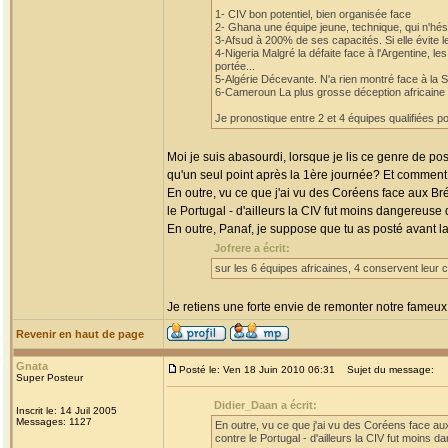
1- CIV bon potentiel, bien organisée face
2- Ghana une équipe jeune, technique, qui n'hési
3-Afsud à 200% de ses capacités. Si elle évite l
4-Nigeria Malgré la défaite face à l'Argentine, l
portée...
5-Algérie Décevante. N'a rien montré face à la S
6-Cameroun La plus grosse déception africaine de 
Je pronostique entre 2 et 4 équipes qualifiées po
Moi je suis abasourdi, lorsque je lis ce genre de pos
qu'un seul point après la 1ère journée? Et commen
En outre, vu ce que j'ai vu des Coréens face aux Brés
le Portugal - d'ailleurs la CIV fut moins dangereuse d
En outre, Panaf, je suppose que tu as posté avant la
Jofrere a écrit:
sur les 6 équipes africaines, 4 conservent leur 
Je retiens une forte envie de remonter notre fameux 
Revenir en haut de page
Gnata
Posté le: Ven 18 Juin 2010 06:31
Sujet du message:
Super Posteur
Didier_Daan a écrit:
Inscrit le: 14 Juil 2005
Messages: 1127
En outre, vu ce que j'ai vu des Coréens face au
contre le Portugal - d'ailleurs la CIV fut moins d