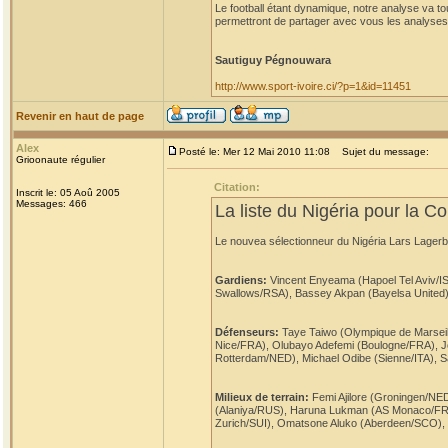
Le football étant dynamique, notre analyse va t
permettront de partager avec vous les analyses
Sautiguy Pégnouwara
http://www.sport-ivoire.ci/?p=1&id=11451
Revenir en haut de page
Alex
Posté le: Mer 12 Mai 2010 11:08
Sujet du message:
Grioonaute régulier
Citation:
Inscrit le: 05 Aoû 2005
Messages: 466
La liste du Nigéria pour la
Le nouvea sélectionneur du Nigéria Lars Lagerb
Gardiens:
Vincent Enyeama (Hapoel Tel Aviv/IS
Swallows/RSA), Bassey Akpan (Bayelsa United)
Défenseurs:
Taye Taiwo (Olympique de Marsei
Nice/FRA), Olubayo Adefemi (Boulogne/FRA), J
Rotterdam/NED), Michael Odibe (Sienne/ITA), Sa
Milieux de terrain:
Femi Ajilore (Groningen/NE
(Alaniya/RUS), Haruna Lukman (AS Monaco/FRA)
Zurich/SUI), Omatsone Aluko (Aberdeen/SCO), 