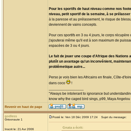
Pour les sportifs de haut niveau comme nos footeu
niveau, petit sportif de la semaine, à se prélasse
à la paresse et au prélassement, le risque de blessur
deviennent de vains concepts.
Pour ces sportifs en 3 ou 4 jours, le corps récupère 
j'ajouterai même qu'il est à son maximum de puissan
espacées de 3 ou 4 jours.
Le fait de jouer une coupe d'Afrique des Nations
plutôt un avantage qu'un inconvénient, maintenant
problèmetique autre...
Perso je vois bien les Africains en finale, Côte-d'
dans coco
!
_________________
"Always be intolerant to ignorance but understanding
know why the caged bird sings, p99, Maya Angelou
Revenir en haut de page
godless
Posté le: Ven 18 Déc 2009 17:24
Sujet du message:
Grioonaute 1
Gnata a écrit:
Inscrit le: 21 Avr 2006