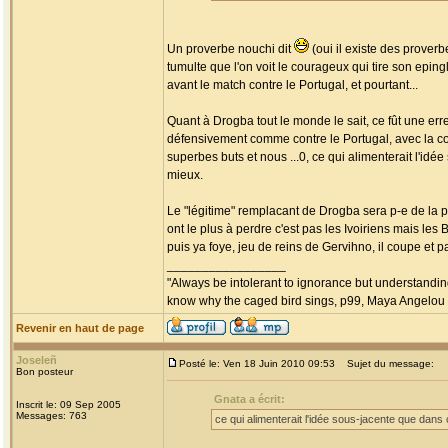
Un proverbe nouchi dit
(oui il existe des prover
tumulte que l'on voit le courageux qui tire son epingle
avant le match contre le Portugal, et pourtant...
Quant à Drogba tout le monde le sait, ce fût une err
défensivement comme contre le Portugal, avec la con
superbes buts et nous ...0, ce qui alimenterait l'idée
mieux.
Le "légitime" remplacant de Drogba sera p-e de la pa
ont le plus à perdre c'est pas les Ivoiriens mais les 
puis ya foye, jeu de reins de Gervihno, il coupe et 
_________________
"Always be intolerant to ignorance but understanding
know why the caged bird sings, p99, Maya Angelou
Revenir en haut de page
Joseleñ
Posté le: Ven 18 Juin 2010 09:53
Sujet du message:
Bon posteur
Gnata a écrit:
Inscrit le: 09 Sep 2005
Messages: 763
ce qui alimenterait l'idée sous-jacente que dans c