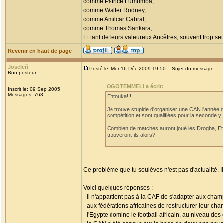
comme Patrice Lumumba,
comme Walter Rodney,
comme Amilcar Cabral,
comme Thomas Sankara,
Et tant de leurs valeureux Ancêtres, souvent trop seul
Revenir en haut de page
Joseleñ
Posté le: Mer 16 Déc 2009 19:50
Sujet du message:
Bon posteur
OGOTEMMELI a écrit:
Inscrit le: 09 Sep 2005
Messages: 763
Entouka!!!
Je trouve stupide d'organiser une CAN l'année d
compétition et sont qualifiées pour la seconde y 
Combien de matches auront joué les Drogba, Eto
trouveront-ils alors?
Ce problème que tu soulèves n'est pas d'actualité. I
Voici quelques réponses :
- il n'appartient pas à la CAF de s'adapter aux cham
- aux fédérations africaines de restructurer leur cha
- l'Egypte domine le football africain, au niveau des