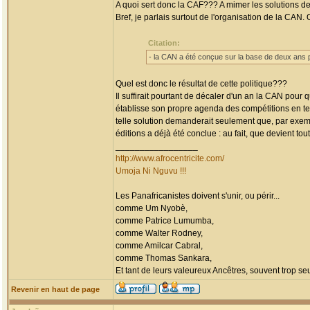
A quoi sert donc la CAF??? A mimer les solutions 
Bref, je parlais surtout de l'organisation de la CAN. 
Citation:
- la CAN a été conçue sur la base de deux ans po
Quel est donc le résultat de cette politique???
Il suffirait pourtant de décaler d'un an la CAN po
établisse son propre agenda des compétitions en ten
telle solution demanderait seulement que, par exempl
éditions a déjà été conclue : au fait, que devient tout 
_________________
http://www.afrocentricite.com/
Umoja Ni Nguvu !!!
Les Panafricanistes doivent s'unir, ou périr...
comme Um Nyobè,
comme Patrice Lumumba,
comme Walter Rodney,
comme Amilcar Cabral,
comme Thomas Sankara,
Et tant de leurs valeureux Ancêtres, souvent trop seul
Revenir en haut de page