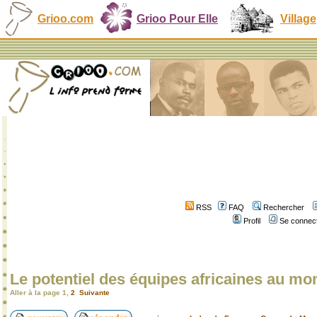
Grioo.com
Grioo Pour Elle
Village
RSS
FAQ
Rechercher
Profil
Se connect
Le potentiel des équipes africaines au mo
Aller à la page
1
,
2
Suivante