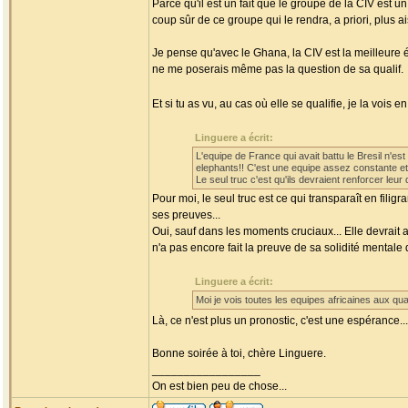
Parce qu'il est un fait que le groupe de la CIV est un 
coup sûr de ce groupe qui le rendra, a priori, plus ai
Je pense qu'avec le Ghana, la CIV est la meilleure 
ne me poserais même pas la question de sa qualif.
Et si tu as vu, au cas où elle se qualifie, je la vois en
Linguere a écrit:
L'equipe de France qui avait battu le Bresil n'es
elephants!! C'est une equipe assez constante et 
Le seul truc c'est qu'ils devraient renforcer leur
Pour moi, le seul truc est ce qui transparaît en fili
ses preuves...
Oui, sauf dans les moments cruciaux... Elle devrait 
n'a pas encore fait la preuve de sa solidité mental
Linguere a écrit:
Moi je vois toutes les equipes africaines aux qu
Là, ce n'est plus un pronostic, c'est une espérance..
Bonne soirée à toi, chère Linguere.
_________________
On est bien peu de chose...