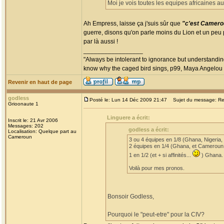
Moi je vois toutes les equipes africaines a
Ah Empress, laisse ça j'suis sûr que
"c'est Camero
guerre, disons qu'on parle moins du Lion et un peu p
par là aussi !
_________________
"Always be intolerant to ignorance but understanding
know why the caged bird sings, p99, Maya Angelou
Revenir en haut de page
godless
Posté le: Lun 14 Déc 2009 21:47
Sujet du message: Re: 
Grioonaute 1
Linguere a écrit:
Inscrit le: 21 Avr 2006
Messages: 202
godless a écrit:
Localisation: Quelque part au
Cameroun
3 ou 4 équipes en 1/8 (Ghana, Nigeria,
2 équipes en 1/4 (Ghana, et Cameroun
1 en 1/2 (et + si affinités...
) Ghana.
Voilà pour mes pronos.
Bonsoir Godless,
Pourquoi le "peut-etre" pour la CIV?