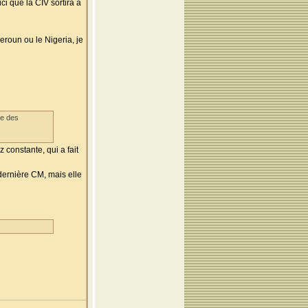
ici que la CIV sortira à
eroun ou le Nigeria, je
ee des
 constante, qui a fait
 dernière CM, mais elle