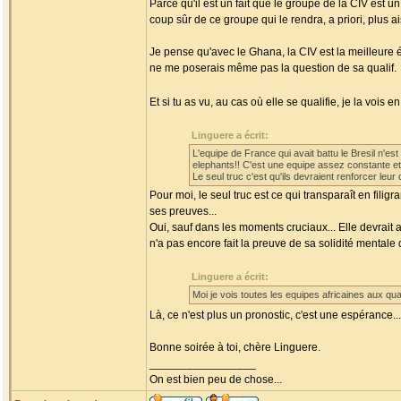
Parce qu'il est un fait que le groupe de la CIV est un 
coup sûr de ce groupe qui le rendra, a priori, plus ai
Je pense qu'avec le Ghana, la CIV est la meilleure 
ne me poserais même pas la question de sa qualif.
Et si tu as vu, au cas où elle se qualifie, je la vois en
Linguere a écrit:
L'equipe de France qui avait battu le Bresil n'es
elephants!! C'est une equipe assez constante et 
Le seul truc c'est qu'ils devraient renforcer leur
Pour moi, le seul truc est ce qui transparaît en fili
ses preuves...
Oui, sauf dans les moments cruciaux... Elle devrait 
n'a pas encore fait la preuve de sa solidité mental
Linguere a écrit:
Moi je vois toutes les equipes africaines aux qu
Là, ce n'est plus un pronostic, c'est une espérance..
Bonne soirée à toi, chère Linguere.
_________________
On est bien peu de chose...