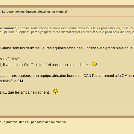
Le potentiel des équipes africaines au mondial
merounais",
certains sont obligés de nous descendre dans tous leurs pronostiques, mais c'
u plus de l'Élephant, perso j'espère qu'on bientôt régler ça bientôt sur le pitch pour de bon, 
 Ghana sont les deux meilleures équipes africaines. Et c'est avec grand plaisir que j
.
ssez" relevé...
ri, il vaut mieux être "outsider" et passer au second tour...!
st pour nos équipes, une équipe africaine bonne en CAN l'est rarement à la CM, e
ésulats à la CM.
ll... que les africains gagnent...!
Le potentiel des équipes africaines au mondial