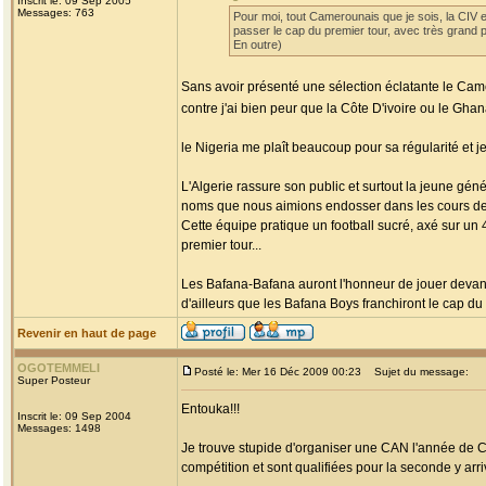
Inscrit le: 09 Sep 2005
Messages: 763
Pour moi, tout Camerounais que je sois, la CIV et
passer le cap du premier tour, avec très grand pl
En outre)
Sans avoir présenté une sélection éclatante le Came
contre j'ai bien peur que la Côte D'ivoire ou le Gha
le Nigeria me plaît beaucoup pour sa régularité et j
L'Algerie rassure son public et surtout la jeune gén
noms que nous aimions endosser dans les cours de 
Cette équipe pratique un football sucré, axé sur un 
premier tour...
Les Bafana-Bafana auront l'honneur de jouer devant l
d'ailleurs que les Bafana Boys franchiront le cap du 
Revenir en haut de page
OGOTEMMELI
Posté le: Mer 16 Déc 2009 00:23
Sujet du message:
Super Posteur
Entouka!!!
Inscrit le: 09 Sep 2004
Messages: 1498
Je trouve stupide d'organiser une CAN l'année de C
compétition et sont qualifiées pour la seconde y arr