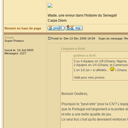
Wade, une erreur dans l'histoire du Senegal!
Carpe Diem
Revenir en haut de page
Gnata
Posté le: Dim 13 Déc 2009 18:09
Sujet du message: Re: 
Super Posteur
Linguere a écrit:
Inscrit le: 14 Juil 2005
Messages: 1127
godless a écrit:
3 ou 4 équipes en 1/8 (Ghana, Nigeria,
2 équipes en 1/4 (Ghana, et Cameroun
1 en 1/2 (et + si affinités...
) Ghana.
Voilà pour mes pronos.
Bonsoir Godless,
Pourquoi le "peut-etre" pour la CIV? L'equip
que le Portugal est largement a la portee 
et elle a une belle qualite de jeu.
Le seul truc c'est qu'ils devraient renforcer