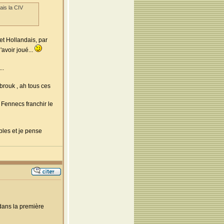
ais la CIV
et Hollandais, par
avoir joué...
..
brouk , ah tous ces
 Fennecs franchir le
bles et je pense
dans la première