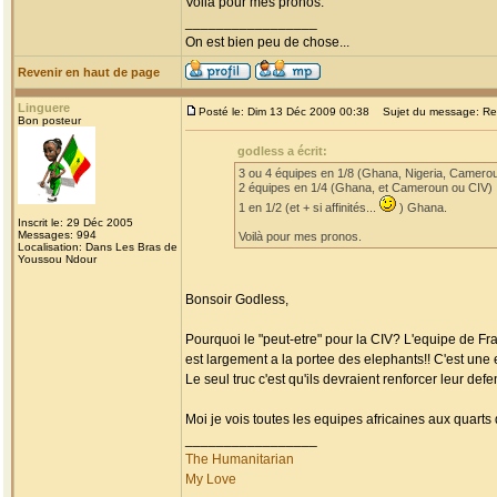
Voilà pour mes pronos.
_________________
On est bien peu de chose...
Revenir en haut de page
Linguere
Posté le: Dim 13 Déc 2009 00:38
Sujet du message: Re: 
Bon posteur
godless a écrit:
3 ou 4 équipes en 1/8 (Ghana, Nigeria, Camerou
2 équipes en 1/4 (Ghana, et Cameroun ou CIV)
1 en 1/2 (et + si affinités...
) Ghana.
Inscrit le: 29 Déc 2005
Messages: 994
Voilà pour mes pronos.
Localisation: Dans Les Bras de
Youssou Ndour
Bonsoir Godless,
Pourquoi le "peut-etre" pour la CIV? L'equipe de Fran
est largement a la portee des elephants!! C'est une 
Le seul truc c'est qu'ils devraient renforcer leur defe
Moi je vois toutes les equipes africaines aux quart
_________________
The Humanitarian
My Love