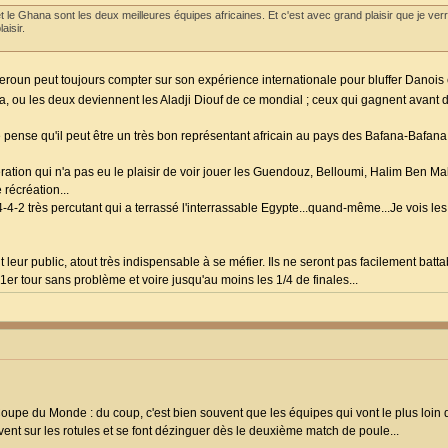
 le Ghana sont les deux meilleures équipes africaines. Et c'est avec grand plaisir que je verr
aisir.
roun peut toujours compter sur son expérience internationale pour bluffer Danois 
na, ou les deux deviennent les Aladji Diouf de ce mondial ; ceux qui gagnent avant d'
e pense qu'il peut être un très bon représentant africain au pays des Bafana-Bafana.
ération qui n'a pas eu le plaisir de voir jouer les Guendouz, Belloumi, Halim Ben Ma
récréation...
4-4-2 très percutant qui a terrassé l'interrassable Egypte...quand-même...Je vois les
eur public, atout très indispensable à se méfier. Ils ne seront pas facilement batta
1er tour sans problème et voire jusqu'au moins les 1/4 de finales...
oupe du Monde : du coup, c'est bien souvent que les équipes qui vont le plus loin 
ivent sur les rotules et se font dézinguer dès le deuxième match de poule...