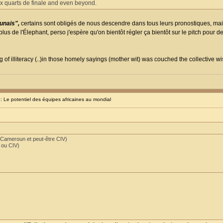
ux quarts de finale and even beyond.
unais",
certains sont obligés de nous descendre dans tous leurs pronostiques, mai
lus de l'Élephant, perso j'espère qu'on bientôt régler ça bientôt sur le pitch pour d
 of illiteracy (..)in those homely sayings (mother wit) was couched the collective w
Le potentiel des équipes africaines au mondial
 Cameroun et peut-être CIV)
 ou CIV)