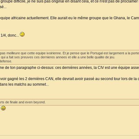
groupe difficile, je ne suis pas original en disant cela, et ce n'est pas de proclamer 
sé...
équipe africaine actuellement. Elle aurait eu le même groupe que le Ghana, le Cam
 1/4, donc...
t pas meilleure que cette equipe ivoirienne. Et je pense que le Portugal est largement a la port
qui a fait ses preuves ces dernieres annees et elle a une belle qualite de jeu.
 defense.
grane de ton paragraphe ci-dessus: ces dernières années, la CIV est une équipe assez
avoir gagné les 2 dernières CAN, elle devrait avoir passé au second tour lors de la
e dans les matchs au sommet...
arts de finale and even beyond.
.