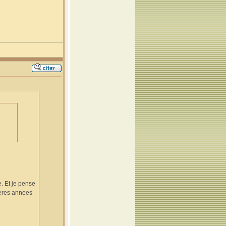
e. Et je pense
ieres annees