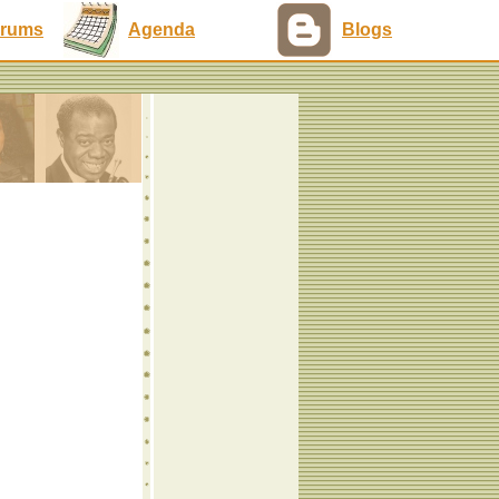
rums
Agenda
Blogs