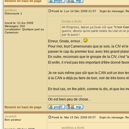
Revenir en haut de page
godless
Posté le: Lun 14 Déc 2009 21:57
Sujet du message: Re: 
Grioonaute 1
Gnata a écrit:
Inscrit le: 21 Avr 2006
Messages: 202
Ah Empress, laisse ça j'suis sûr que
"c'est Ca
Localisation: Quelque part au
guerre, disons qu'on parle moins du Lion et un pe
Cameroun
par là aussi !
Erreur, Gnata, erreur...
Pour moi, tout Camerounais que je sois, la CIV et le
passer le cap du premier tour, avec très grand plaisir
En outre, reconnais que le groupe de la CIV, c'est "a
Et enfin, il n'est pas très important d'être donné favo
Je ne suis même pas sûr que la CAN soit un bon te
à la CAN a déjà pu faire de bon, voir de très bons r
En tout cas, on the pitch, comme tu dis, et que les mei
_________________
On est bien peu de chose...
Revenir en haut de page
Joseleñ
Posté le: Mar 15 Déc 2009 00:57
Sujet du message: Re: 
Bon posteur
godless a écrit: