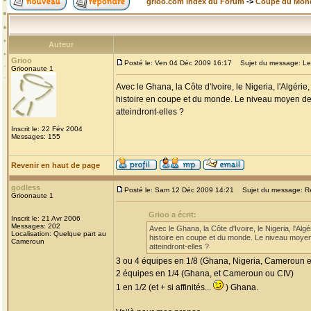
grioo.com Index du Forum
->
Coupe du Mon
Auteur
Grioo
Posté le: Ven 04 Déc 2009 16:17
Sujet du message: Le p
Grioonaute 1
Avec le Ghana, la Côte d'Ivoire, le Nigeria, l'Algér
histoire en coupe et du monde. Le niveau moyen de c
atteindront-elles ?
Inscrit le: 22 Fév 2004
Messages: 155
Revenir en haut de page
godless
Posté le: Sam 12 Déc 2009 14:21
Sujet du message: Re:
Grioonaute 1
Grioo a écrit:
Inscrit le: 21 Avr 2006
Messages: 202
Avec le Ghana, la Côte d'Ivoire, le Nigeria, l'Al
Localisation: Quelque part au
histoire en coupe et du monde. Le niveau moyen 
Cameroun
atteindront-elles ?
3 ou 4 équipes en 1/8 (Ghana, Nigeria, Cameroun et
2 équipes en 1/4 (Ghana, et Cameroun ou CIV)
1 en 1/2 (et + si affinités...
) Ghana.