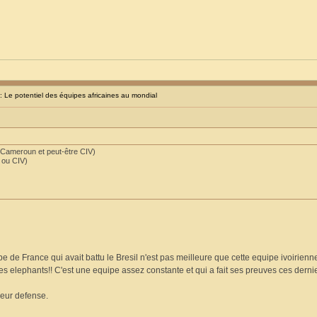
Le potentiel des équipes africaines au mondial
 Cameroun et peut-être CIV)
 ou CIV)
e de France qui avait battu le Bresil n'est pas meilleure que cette equipe ivoirienn
des elephants!! C'est une equipe assez constante et qui a fait ses preuves ces dern
 leur defense.