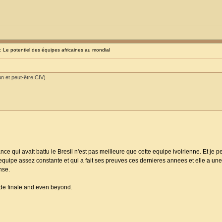
Le potentiel des équipes africaines au mondial
n et peut-être CIV)
ce qui avait battu le Bresil n'est pas meilleure que cette equipe ivoirienne. Et je 
equipe assez constante et qui a fait ses preuves ces dernieres annees et elle a une 
nse.
s de finale and even beyond.