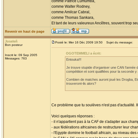
comme Patrice Lumumba,
comme Walter Rodney,
comme Amilcar Cabral,
comme Thomas Sankara,
Et tant de leurs valeureux Ancêtres, souvent trop seul
Revenir en haut de page
Joseleñ
Posté le: Mer 16 Déc 2009 19:50
Sujet du message:
Bon posteur
OGOTEMMELI a écrit:
Inscrit le: 09 Sep 2005
Messages: 763
Entouka!!!
Je trouve stupide d'organiser une CAN l'année d
compétition et sont qualifiées pour la seconde y 
Combien de matches auront joué les Drogba, Eto
trouveront-ils alors?
Ce problème que tu soulèves n'est pas d'actualité. I
Voici quelques réponses :
- il n'appartient pas à la CAF de s'adapter aux cham
- aux fédérations africaines de restructurer leur cha
- l'Egypte domine le football africain, au niveau des