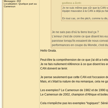
Messages: 202
godless a écrit:
Localisation: Quelque part au
Cameroun
Je ne suis même pas sûr que la CAN soi
équipe mauvaise à la CAN a déjà pu fair
En tout cas, on the pitch, comme tu dis, 
Je ne sais pas d'où tu tiens tout ça ?
L'erreur c'est de croire ce que disent les 
paroisse lorsqu'ils essaient de nous convai
performances en coupe du Monde, c'est du
Hello Gnata.
Peut-être ta compréhension de ce que j'ai dit a-t-elle
Je ne fais nullement référence à ce que disent les 
CAN doivent se tenir.
Je pense seulement que cette CAN est l'occasion de 
Mais, et c'était la nature de ma remarque, cela ne 
Les exemples? Le Cameroun de 1982 et de 1990 qui 
Le Cameroun de 2002, champion d'Afrique et boiteu
Cela n'empêche pas les exemples "logiques": Séné