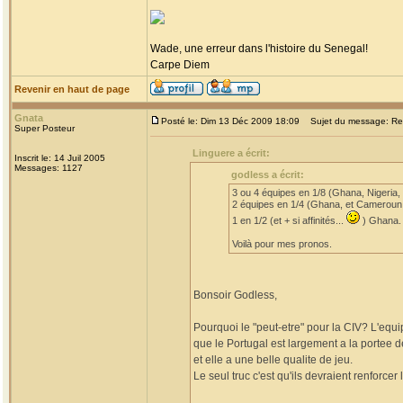
Wade, une erreur dans l'histoire du Senegal!
Carpe Diem
Revenir en haut de page
Gnata
Posté le: Dim 13 Déc 2009 18:09
Sujet du message: Re: 
Super Posteur
Linguere a écrit:
Inscrit le: 14 Juil 2005
Messages: 1127
godless a écrit:
3 ou 4 équipes en 1/8 (Ghana, Nigeria,
2 équipes en 1/4 (Ghana, et Cameroun
1 en 1/2 (et + si affinités...
) Ghana.
Voilà pour mes pronos.
Bonsoir Godless,
Pourquoi le "peut-etre" pour la CIV? L'equip
que le Portugal est largement a la portee 
et elle a une belle qualite de jeu.
Le seul truc c'est qu'ils devraient renforcer