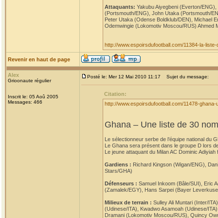
Attaquants:
Yakubu Aiyegbeni (Everton/ENG),
(Portsmouth/ENG), John Utaka (Portsmouth/EN
Peter Utaka (Odense Boldklub/DEN), Michael 
Odemwingie (Lokomotiv Moscou/RUS) Ahmed Mu
http://www.espoirsdufootball.com/11384-la-list
Revenir en haut de page
Alex
Posté le: Mer 12 Mai 2010 11:17
Sujet du message:
Grioonaute régulier
Citation:
Inscrit le: 05 Aoû 2005
Messages: 466
http://www.espoirsdufootball.com/11478-ghana-
Ghana – Une liste de 30 no
Le sélectionneur serbe de l’équipe national du
Le Ghana sera présent dans le groupe D lors de 
Le jeune attaquant du Milan AC Dominic Adiyiah fa
Gardiens :
Richard Kingson (Wigan/ENG), Danie
Stars/GHA)
Défenseurs :
Samuel Inkoom (Bâle/SUI), Eric
(Zamalek/EGY), Hans Sarpei (Bayer Leverkuse
Milieux de terrain :
Sulley Ali Muntari (Inter
(Udinese/ITA), Kwadwo Asamoah (Udinese/ITA),
Dramani (Lokomotiv Moscou/RUS), Quincy Owus