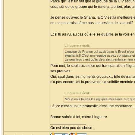
Parce qu'il est un fait que le groupe de la CIV est un 
coup sûr de ce groupe qui le rendra, a priori, plus ai
Je pense qu'avec le Ghana, la CIV est la meilleure 
ne me poserais même pas la question de sa qualif.
Et si tu as vu, au cas où elle se qualifie, je la vois en
Linguere a écrit:
L'equipe de France qui avait battu le Bresil n'es
elephants!! C'est une equipe assez constante et 
Le seul truc c'est qu'ils devraient renforcer leur
Pour moi, le seul truc est ce qui transparaît en fili
ses preuves...
Oui, sauf dans les moments cruciaux... Elle devrait 
n'a pas encore fait la preuve de sa solidité mental
Linguere a écrit:
Moi je vois toutes les equipes africaines aux qu
Là, ce n'est plus un pronostic, c'est une espérance..
Bonne soirée à toi, chère Linguere.
_________________
On est bien peu de chose...