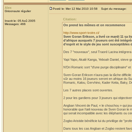
Alex
Posté le: Mer 12 Mai 2010 10:58
Sujet du message:
Grioonaute régulier
Citation:
Inscrit le: 05 Aoû 2005
Messages: 466
On prend les mêmes et on recommence
http://www.sport-ivoire.ci/
Sven Goran Erikson, a livré ce mardi 11 sa l
d’afrique auxquels 7 joueurs ont été intégrés
d’esprit et le style de jeu sont susceptibles
Des 7 "nouveaux", seul Traoré Lacina intégrera po
Yapi Yapo, Akalé Kanga, Yeboah Daniel, steve g
N’Dri Romaric sort "d'une purge disciplinaire" 
Sven-Goran Erikson n’aura pas la tâche difficil
sûr au moins 16 joueurs seront en afrique du S
Romaric, Kalou, Gervhino, Kader Keita, Baky, D
Les 7 autres places sont ouvertes.
2 pour les gardiens pour 3 joueurs qui objecti
Angban Vincent de Paul, « le chouchou » qui jou
honorable que l’œil nouveau de Sven Goran le met
qui serait incompatible avec les éléphants ou ce
Zogbo Aristide bénéficie lui du privilège de "pro
Dans tous les cas Angban et Zogbo restent favo