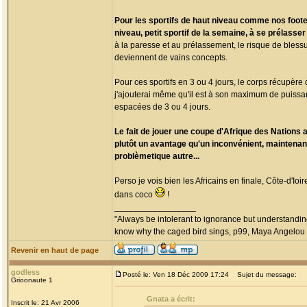
Pour les sportifs de haut niveau comme nos footeu
niveau, petit sportif de la semaine, à se prélasse
à la paresse et au prélassement, le risque de blessur
deviennent de vains concepts.
Pour ces sportifs en 3 ou 4 jours, le corps récupère 
j'ajouterai même qu'il est à son maximum de puissan
espacées de 3 ou 4 jours.
Le fait de jouer une coupe d'Afrique des Nations
plutôt un avantage qu'un inconvénient, maintenant
problèmetique autre...
Perso je vois bien les Africains en finale, Côte-d'
dans coco
!
_________________
"Always be intolerant to ignorance but understanding
know why the caged bird sings, p99, Maya Angelou
Revenir en haut de page
godless
Posté le: Ven 18 Déc 2009 17:24
Sujet du message:
Grioonaute 1
Gnata a écrit:
Inscrit le: 21 Avr 2006