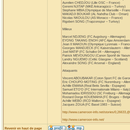
Aurelien CHEDJOU (Lille OSC – France)
Geremi NJITAP (MKE Ankaragücü – Turkey)
Stephane MBIA (Olympique de Marseille – Fran
MAKADJI BOUKAR (AL Nahdha Club – Oman)
Nicolas NKOULOU (AS Monaco – France)
Rigobert SONG (Trapzonspur – Turkey)
Milieux
Marcel NDJENG (FC Augsburg – Allemagne)
EYONG TAKANG ENOH (AFC Ajax Amsterdam 
Jean II MAKOUN (Olympique Lyonnais – Franc
Georges MANDJECK (FC Kaiserslautern – Alle
Joel MATIP (FC Schalke 04 – Allemagne)
Patrick MEVOUNGOU (Canon Sportif de Yaoun
Landry NGUEMO (Celtic Glasgow – Scotland)
Alexandre SONG (FC Arsenal – England)
Attaquants
Vincent ABOUBAKAR (Coton Sport FC de Garo
Eric CHOUPO-MOTING (FC Nuremburg – Alle
Achille EMANA (Real Betis Sevilla - Espagne)
Samuel ETO’O (FC Internationale Milano – Italy)
Mohamadou IDRISSOU (SC Freiburg – Allemag
Rostard Dorge KOUEMAHA (FC Bruges – Belgi
Achille WEBO (RCD Mallorca – Espagne)
Jacques ZOUA (FC Basel 1983 – Suisse)
http://www.cameroon-info.net/stories/0,26633,
http://www.cameroon-info.net/
Revenir en haut de page