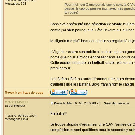
Inscrit le: 09 Sep 2005
Messages: 763
Pour moi, tout Camerounais que je sois, la CIV et
passer le cap du premier tour, avec très grand pl
En outre)
Sans avoir présenté une sélection éclatante le Came
contre j'ai bien peur que la Côte D'ivoire ou le Gha
le Nigeria me plaît beaucoup pour sa régularité et j
L'Algerie rassure son public et surtout la jeune gén
noms que nous aimions endosser dans les cours de 
Cette équipe pratique un football sucré, axé sur un 
premier tour...
Les Bafana-Bafana auront l'honneur de jouer devant l
d'ailleurs que les Bafana Boys franchiront le cap du 
Revenir en haut de page
OGOTEMMELI
Posté le: Mer 16 Déc 2009 00:23
Sujet du message:
Super Posteur
Entouka!!!
Inscrit le: 09 Sep 2004
Messages: 1498
Je trouve stupide d'organiser une CAN l'année de C
compétition et sont qualifiées pour la seconde y arr