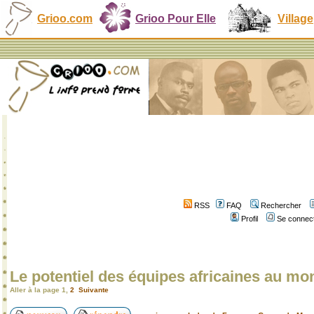
Grioo.com
Grioo Pour Elle
Village
RSS
FAQ
Rechercher
Profil
Se connect
Le potentiel des équipes africaines au mo
Aller à la page
1
,
2
Suivante