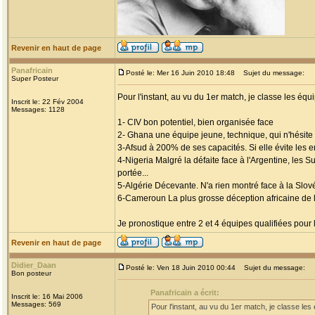
Revenir en haut de page
Panafricain
Posté le: Mer 16 Juin 2010 18:48
Sujet du message:
Super Posteur
Pour l'instant, au vu du 1er match, je classe les équi
Inscrit le: 22 Fév 2004
Messages: 1128
1- CIV bon potentiel, bien organisée face
2- Ghana une équipe jeune, technique, qui n'hésite 
3-Afsud à 200% de ses capacités. Si elle évite les e
4-Nigeria Malgré la défaite face à l'Argentine, les S
portée...
5-Algérie Décevante. N'a rien montré face à la Slové
6-Cameroun La plus grosse déception africaine de la 
Je pronostique entre 2 et 4 équipes qualifiées pour 
Revenir en haut de page
Didier_Daan
Posté le: Ven 18 Juin 2010 00:44
Sujet du message:
Bon posteur
Panafricain a écrit:
Inscrit le: 16 Mai 2006
Messages: 569
Pour l'instant, au vu du 1er match, je classe les 