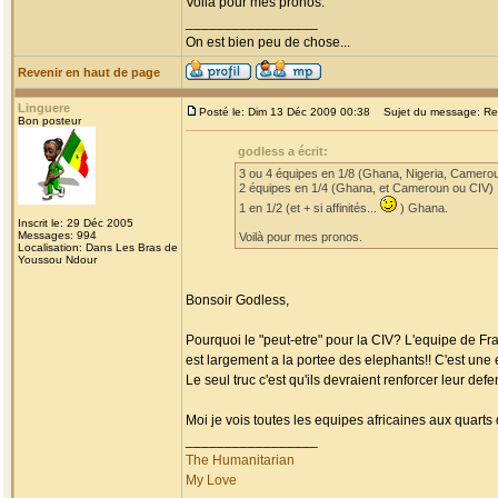
Voilà pour mes pronos.
_________________
On est bien peu de chose...
Revenir en haut de page
Linguere
Posté le: Dim 13 Déc 2009 00:38
Sujet du message: Re: 
Bon posteur
godless a écrit:
3 ou 4 équipes en 1/8 (Ghana, Nigeria, Camerou
2 équipes en 1/4 (Ghana, et Cameroun ou CIV)
1 en 1/2 (et + si affinités...
) Ghana.
Inscrit le: 29 Déc 2005
Messages: 994
Voilà pour mes pronos.
Localisation: Dans Les Bras de
Youssou Ndour
Bonsoir Godless,
Pourquoi le "peut-etre" pour la CIV? L'equipe de Fran
est largement a la portee des elephants!! C'est une 
Le seul truc c'est qu'ils devraient renforcer leur defe
Moi je vois toutes les equipes africaines aux quart
_________________
The Humanitarian
My Love