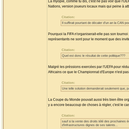
La myopie, comme tu dis, c'est ne pas voir que l'UEFA
Nations, version joueurs locaux mais qui peine à att
Citation:
Il suffirait pourtant de décaler d'un an la CAN 
Pourquoi la FIFA n'organiserait-elle pas son tournoi
représentants ne sont pour le moment que des invité
Citation:
Quel est donc le résultat de cette politique???
Malgré les préssions exercées par l'UEFA pour rédu
Africains ce que le Championnat d'Europe n'est pas
Citation:
Une telle solution demanderait seulement que, p
La Coupe du Monde pouvait aussi très bien être organ
y a encore beaucoup de choses à régler, c'est le cas 
Citation:
sauf si la vente des droits télé des prochaines édi
d'infrastructures dignes de ses talents...