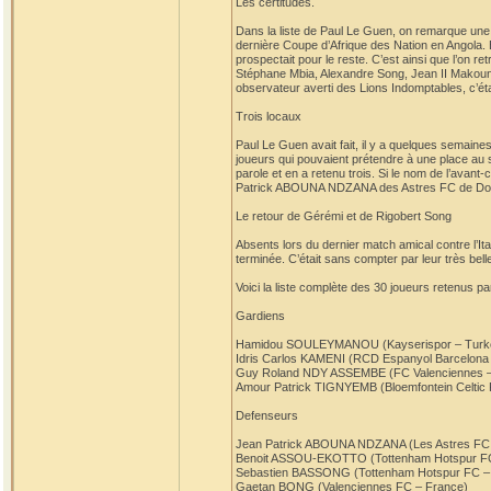
Les certitudes.
Dans la liste de Paul Le Guen, on remarque une v
dernière Coupe d’Afrique des Nation en Angola. Et
prospectait pour le reste. C’est ainsi que l’on r
Stéphane Mbia, Alexandre Song, Jean II Makoun,
observateur averti des Lions Indomptables, c’éta
Trois locaux
Paul Le Guen avait fait, il y a quelques semaines,
joueurs qui pouvaient prétendre à une place au sein
parole et en a retenu trois. Si le nom de l’avan
Patrick ABOUNA NDZANA des Astres FC de Dou
Le retour de Gérémi et de Rigobert Song
Absents lors du dernier match amical contre l’Ita
terminée. C’était sans compter par leur très bel
Voici la liste complète des 30 joueurs retenus p
Gardiens
Hamidou SOULEYMANOU (Kayserispor – Turk
Idris Carlos KAMENI (RCD Espanyol Barcelona
Guy Roland NDY ASSEMBE (FC Valenciennes –
Amour Patrick TIGNYEMB (Bloemfontein Celtic F
Defenseurs
Jean Patrick ABOUNA NDZANA (Les Astres FC
Benoit ASSOU-EKOTTO (Tottenham Hotspur FC
Sebastien BASSONG (Tottenham Hotspur FC –
Gaetan BONG (Valenciennes FC – France)