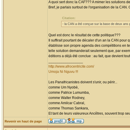
A quoi sert donc la CAF??? A mimer les solutions 
Bref, je parlais surtout de l'organisation de la CAN. 
Citation:
- la CAN a été conçue sur la base de deux ans po
Quel est donc le résultat de cette politique???
Il suffirait pourtant de décaler d'un an la CAN po
établisse son propre agenda des compétitions en ten
telle solution demanderait seulement que, par exempl
éditions a déjà été conclue : au fait, que devient tout 
_________________
http://www.afrocentricite.com/
Umoja Ni Nguvu !!!
Les Panafricanistes doivent s'unir, ou périr...
comme Um Nyobè,
comme Patrice Lumumba,
comme Walter Rodney,
comme Amilcar Cabral,
comme Thomas Sankara,
Et tant de leurs valeureux Ancêtres, souvent trop seul
Revenir en haut de page