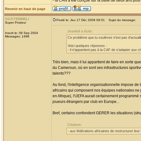
- la CAN a été conçue sur la base de deux ans pour p
Revenir en haut de page
OGOTEMMELI
Posté le: Jeu 17 Déc 2009 09:51
Sujet du message:
Super Posteur
Joseleñ a écrit:
Inscrit le: 09 Sep 2004
Messages: 1498
Ce problème que tu soulèves n'est pas d'actualit
Voici quelques réponses :
- il n'appartient pas à la CAF de s'adapter aux 
Très bien, mais il lui appartient de faire en sorte qu
du Cameroun, où en sont ses infrastructures sportive
talents???
Au fond, l'intelligence organisationnelle impose de
africains qui composent nos équipes nationales ne jo
en Afrique), l'UEFA aurait certainement programmé se
joueurs étrangers par club en Europe...
Bref, certains confondent GERER les situations (stru
Citation:
- aux fédérations africaines de restructurer leu