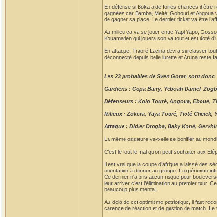
En défense si Boka a de fortes chances d’être r
gagnées car Bamba, Meité, Gohouri et Angoua von
de gagner sa place. Le dernier ticket va être l’a
Au milieu ça va se jouer entre Yapi Yapo, Gosso 
Kouamatien qui jouera son va tout et est doté d
En attaque, Traoré Lacina devra surclasser tout
déconnecté depuis belle lurette et Aruna reste favo
Les 23 probables de Sven Goran sont donc
Gardiens : Copa Barry, Yeboah Daniel, Zogb
Défenseurs : Kolo Touré, Angoua, Eboué, T
Milieux : Zokora, Yaya Touré, Tioté Cheick, 
Attaque : Didier Drogba, Baky Koné, Gervh
La même ossature va-t-elle se bonifier au mondi
C’est le tout le mal qu’on peut souhaiter aux Elé
Il est vrai que la coupe d’afrique a laissé des s
orientation à donner au groupe. L’expérience inter
Ce dernier n'a pris aucun risque pour bouleverse
leur arriver c’est l’élimination au premier tour. 
beaucoup plus mental.
Au-delà de cet optimisme patriotique, il faut rec
carence de réaction et de gestion de match. Le t