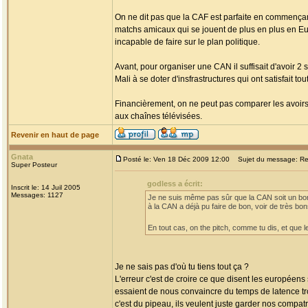
On ne dit pas que la CAF est parfaite en commençant 
matchs amicaux qui se jouent de plus en plus en Eur
incapable de faire sur le plan politique.
Avant, pour organiser une CAN il suffisait d'avoir 2
Mali à se doter d'insfrastructures qui ont satisfait 
Financièrement, on ne peut pas comparer les avoirs 
aux chaînes télévisées.
Revenir en haut de page
Gnata
Posté le: Ven 18 Déc 2009 12:00
Sujet du message: Re: 
Super Posteur
godless a écrit:
Inscrit le: 14 Juil 2005
Messages: 1127
Je ne suis même pas sûr que la CAN soit un bon
à la CAN a déjà pu faire de bon, voir de très bon
En tout cas, on the pitch, comme tu dis, et que le
Je ne sais pas d'où tu tiens tout ça ?
L'erreur c'est de croire ce que disent les européens
essaient de nous convaincre du temps de latence tr
c'est du pipeau, ils veulent juste garder nos compatr