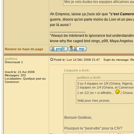
Moi je vois toutes les equipes africaines a
Ah Empress, laisse ça j'suis sûr que
"c'est Camero
guerre, disons qu'on parle moins du Lion et un peu p
par là aussi !
_________________
"Always be intolerant to ignorance but understanding
know why the caged bird sings, p99, Maya Angelou
Revenir en haut de page
godless
Posté le: Lun 14 Déc 2009 21:47
Sujet du message: Re: 
Grioonaute 1
Linguere a écrit:
Inscrit le: 21 Avr 2006
Messages: 202
godless a écrit:
Localisation: Quelque part au
Cameroun
3 ou 4 équipes en 1/8 (Ghana, Nigeria,
2 équipes en 1/4 (Ghana, et Cameroun
1 en 1/2 (et + si affinités...
) Ghana.
Voilà pour mes pronos.
Bonsoir Godless,
Pourquoi le "peut-etre" pour la CIV?