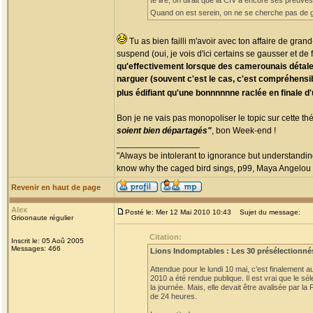
te lire, on dirait que la CIV a encore ses preuve
Quand on est serein, on ne se cherche pas de gr
Tu as bien failli m'avoir avec ton affaire de gra
suspend (oui, je vois d'ici certains se gausser et de 
qu'effectivement lorsque des camerounais détalen
narguer (souvent c'est le cas, c'est compréhensibl
plus édifiant qu'une bonnnnnne raclée en finale d
Bon je ne vais pas monopoliser le topic sur cette t
soient bien départagés"
, bon Week-end !
_________________
"Always be intolerant to ignorance but understanding
know why the caged bird sings, p99, Maya Angelou
Revenir en haut de page
Alex
Posté le: Mer 12 Mai 2010 10:43
Sujet du message:
Grioonaute régulier
Citation:
Inscrit le: 05 Aoû 2005
Messages: 466
Lions Indomptables : Les 30 présélectionn
Attendue pour le lundi 10 mai, c’est finalement 
2010 a été rendue publique. Il est vrai que le sé
la journée. Mais, elle devait être avalisée par 
de 24 heures.