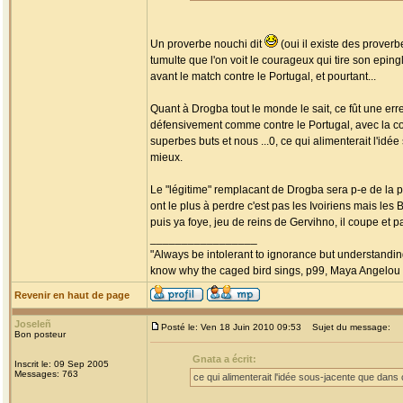
Un proverbe nouchi dit
(oui il existe des prover
tumulte que l'on voit le courageux qui tire son epingle
avant le match contre le Portugal, et pourtant...
Quant à Drogba tout le monde le sait, ce fût une err
défensivement comme contre le Portugal, avec la con
superbes buts et nous ...0, ce qui alimenterait l'idée
mieux.
Le "légitime" remplacant de Drogba sera p-e de la pa
ont le plus à perdre c'est pas les Ivoiriens mais les 
puis ya foye, jeu de reins de Gervihno, il coupe et 
_________________
"Always be intolerant to ignorance but understanding
know why the caged bird sings, p99, Maya Angelou
Revenir en haut de page
Joseleñ
Posté le: Ven 18 Juin 2010 09:53
Sujet du message:
Bon posteur
Gnata a écrit:
Inscrit le: 09 Sep 2005
Messages: 763
ce qui alimenterait l'idée sous-jacente que dans c