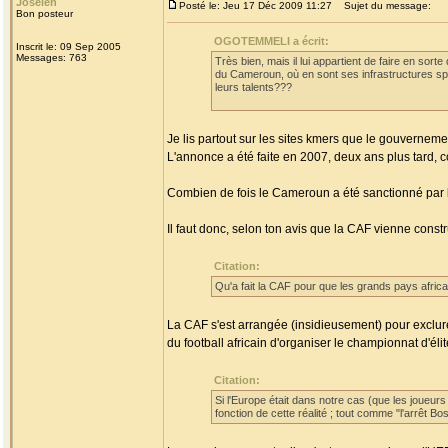
Joseleñ
Posté le: Jeu 17 Déc 2009 11:27
Sujet du message:
Bon posteur
OGOTEMMELI a écrit:
Inscrit le: 09 Sep 2005
Messages: 763
Très bien, mais il lui appartient de faire en sort
du Cameroun, où en sont ses infrastructures spor
leurs talents???
Je lis partout sur les sites kmers que le gouverne
L'annonce a été faite en 2007, deux ans plus tard, 
Combien de fois le Cameroun a été sanctionné par la
Il faut donc, selon ton avis que la CAF vienne const
Citation:
Qu'a fait la CAF pour que les grands pays africa
La CAF s'est arrangée (insidieusement) pour exclur
du football africain d'organiser le championnat d'él
Citation:
Si l'Europe était dans notre cas (que les joueu
fonction de cette réalité ; tout comme "l'arrêt B