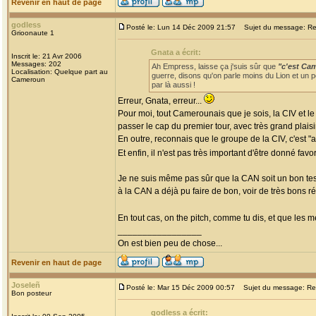
Revenir en haut de page
godless
Posté le: Lun 14 Déc 2009 21:57
Sujet du message: Re: 
Grioonaute 1
Gnata a écrit:
Inscrit le: 21 Avr 2006
Messages: 202
Ah Empress, laisse ça j'suis sûr que
"c'est Ca
Localisation: Quelque part au
guerre, disons qu'on parle moins du Lion et un pe
Cameroun
par là aussi !
Erreur, Gnata, erreur...
Pour moi, tout Camerounais que je sois, la CIV et le
passer le cap du premier tour, avec très grand plaisir
En outre, reconnais que le groupe de la CIV, c'est "a
Et enfin, il n'est pas très important d'être donné favo
Je ne suis même pas sûr que la CAN soit un bon te
à la CAN a déjà pu faire de bon, voir de très bons r
En tout cas, on the pitch, comme tu dis, et que les mei
_________________
On est bien peu de chose...
Revenir en haut de page
Joseleñ
Posté le: Mar 15 Déc 2009 00:57
Sujet du message: Re: 
Bon posteur
godless a écrit: