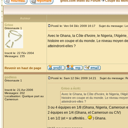
grioo.com Index du Forum
->
Coupe du Mon
Auteur
Grioo
Posté le: Ven 04 Déc 2009 16:17
Sujet du message: Le p
Grioonaute 1
Avec le Ghana, la Côte d'Ivoire, le Nigeria, l'Algér
histoire en coupe et du monde. Le niveau moyen de c
atteindront-elles ?
Inscrit le: 22 Fév 2004
Messages: 155
Revenir en haut de page
godless
Posté le: Sam 12 Déc 2009 14:21
Sujet du message: Re:
Grioonaute 1
Grioo a écrit:
Inscrit le: 21 Avr 2006
Messages: 202
Avec le Ghana, la Côte d'Ivoire, le Nigeria, l'Al
Localisation: Quelque part au
histoire en coupe et du monde. Le niveau moyen 
Cameroun
atteindront-elles ?
3 ou 4 équipes en 1/8 (Ghana, Nigeria, Cameroun et
2 équipes en 1/4 (Ghana, et Cameroun ou CIV)
1 en 1/2 (et + si affinités...
) Ghana.