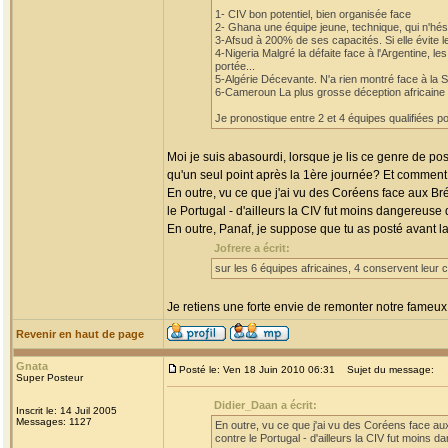
1- CIV bon potentiel, bien organisée face
2- Ghana une équipe jeune, technique, qui n'hési
3-Afsud à 200% de ses capacités. Si elle évite l
4-Nigeria Malgré la défaite face à l'Argentine, l
portée...
5-Algérie Décevante. N'a rien montré face à la S
6-Cameroun La plus grosse déception africaine de 
Je pronostique entre 2 et 4 équipes qualifiées po
Moi je suis abasourdi, lorsque je lis ce genre de pos
qu'un seul point après la 1ère journée? Et commen
En outre, vu ce que j'ai vu des Coréens face aux Brés
le Portugal - d'ailleurs la CIV fut moins dangereuse d
En outre, Panaf, je suppose que tu as posté avant la
Jofrere a écrit:
sur les 6 équipes africaines, 4 conservent leur 
Je retiens une forte envie de remonter notre fameux 
Revenir en haut de page
Gnata
Posté le: Ven 18 Juin 2010 06:31
Sujet du message:
Super Posteur
Didier_Daan a écrit:
Inscrit le: 14 Juil 2005
Messages: 1127
En outre, vu ce que j'ai vu des Coréens face au
contre le Portugal - d'ailleurs la CIV fut moins d