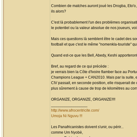
Combien de matches auront joué les Drogba, Eto'o, 
ils alors?
C'est là probablement l'un des problèmes organisati
le potentiel ou la valeur absolue de nos joueurs, voir
Mais ces questions là semblent être le cadet des s
football et que c'est le même "nomenkla-touriste" qu
Quand est-ce que les Bell, Abedy, Keshi apporteront
Bref, au regard de ce qui précède :
je verrais bien la Côte d'Ivoire flamber face au Por
Champions League + CAN2010. Mais par la suite, ell
CIV passait, en seconde position, elle risquerait de 
plus sûrement à cause de trop de kilomètres au comp
ORGANIZE, ORGANIZE, ORGANIZE!!!!
_________________
http://www.afrocentricite.com/
Umoja Ni Nguvu !!!
Les Panafricanistes doivent s'unir, ou périr...
comme Um Nyobè,