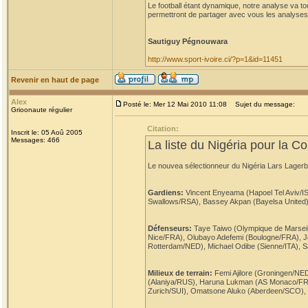
Le football étant dynamique, notre analyse va t
permettront de partager avec vous les analyses
Sautiguy Pégnouwara
http://www.sport-ivoire.ci/?p=1&id=11451
Revenir en haut de page
Alex
Posté le: Mer 12 Mai 2010 11:08
Sujet du message:
Grioonaute régulier
Citation:
Inscrit le: 05 Aoû 2005
Messages: 466
La liste du Nigéria pour la
Le nouvea sélectionneur du Nigéria Lars Lagerb
Gardiens:
Vincent Enyeama (Hapoel Tel Aviv/IS
Swallows/RSA), Bassey Akpan (Bayelsa United)
Défenseurs:
Taye Taiwo (Olympique de Marsei
Nice/FRA), Olubayo Adefemi (Boulogne/FRA), J
Rotterdam/NED), Michael Odibe (Sienne/ITA), Sa
Milieux de terrain:
Femi Ajilore (Groningen/NE
(Alaniya/RUS), Haruna Lukman (AS Monaco/FRA)
Zurich/SUI), Omatsone Aluko (Aberdeen/SCO), 