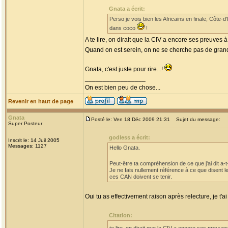
Gnata a écrit:
Perso je vois bien les Africains en finale, Côt
dans coco
!
A te lire, on dirait que la CIV a encore ses preuves 
Quand on est serein, on ne se cherche pas de grand f
Gnata, c'est juste pour rire...!
_________________
On est bien peu de chose...
Revenir en haut de page
Gnata
Posté le: Ven 18 Déc 2009 21:31
Sujet du message:
Super Posteur
godless a écrit:
Inscrit le: 14 Juil 2005
Messages: 1127
Hello Gnata.
Peut-être ta compréhension de ce que j'ai dit a-t-
Je ne fais nullement référence à ce que disent 
ces CAN doivent se tenir.
Oui tu as effectivement raison après relecture, je t'a
Citation: