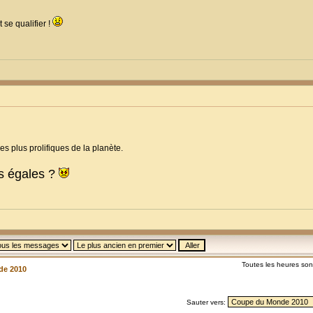
 se qualifier !
s plus prolifiques de la planète.
s égales ?
Toutes les heures so
de 2010
Sauter vers: