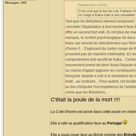
Messages: 466
Panafricain a écrit:
C'est vrai que le but de Luis Fabiano n'ét
un rouge à Kaka suite à une simulation 
Tant que les Brésiliens mènent seulement 1
concéder l'égalisation à tout moment face à 
offre un second but volé, ils ont plus de m
manque, le confort psychologique de deux b
blanc qui servait de sélectionneur aux Nénéf
d'Ivoire 0... S'agissant du carton rouge de
prouvent pas de manière indéniable. En tout 
comportement anti-sportif de Kaka... Certes
mouvement prend de plein fouet l'épaule du 
sa course d'appel aggrave les conséquenc
française stupide a crié à la simulation au
évité...au contraire... Pour autant, cet inci
au lieu d'imputer l'incompétence de l'arbitr
chère que les Brésiliens...
C'était la poule de la mort !!!!
La Coté d'Ivoire est arrivé dans cette poule en vict
Elle a raté sa qualification face au
Portugal
Elle a voulu jouer face au Brésil comme des
Brésil