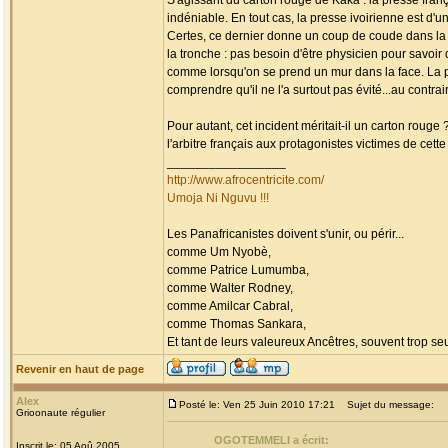
S'agissant du carton rouge de Kaka : la presse fra
indéniable. En tout cas, la presse ivoirienne est d'un
Certes, ce dernier donne un coup de coude dans la p
la tronche : pas besoin d'être physicien pour savo
comme lorsqu'on se prend un mur dans la face. La pr
comprendre qu'il ne l'a surtout pas évité...au contrair
Pour autant, cet incident méritait-il un carton rouge
l'arbitre français aux protagonistes victimes de cette
_________________
http://www.afrocentricite.com/
Umoja Ni Nguvu !!!
Les Panafricanistes doivent s'unir, ou périr...
comme Um Nyobè,
comme Patrice Lumumba,
comme Walter Rodney,
comme Amilcar Cabral,
comme Thomas Sankara,
Et tant de leurs valeureux Ancêtres, souvent trop seul
Revenir en haut de page
Alex
Posté le: Ven 25 Juin 2010 17:21
Sujet du message:
Grioonaute régulier
OGOTEMMELI a écrit:
Inscrit le: 05 Aoû 2005