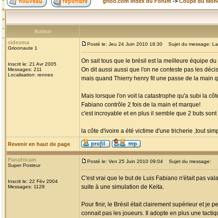
grioo.com Index du Forum
->
Coupe du Mon
Auteur
sidesma
Posté le: Jeu 24 Juin 2010 18:30
Sujet du message: La tri
Grioonaute 1
On sait tous que le brésil est la meilleure équipe 
Inscrit le: 21 Avr 2005
On dit aussi aussi que l'on ne conteste pas les décis
Messages: 211
Localisation: rennes
mais quand Thierry henry fit une passe de la main qui
Mais lorsque l'on voit la catastrophe qu'a subi la côt
Fabiano contrôle 2 fois de la main et marque!
c'est incroyable et en plus il semble que 2 buts son
la côte d'ivoire a été victime d'une tricherie ,tout si
Revenir en haut de page
Panafricain
Posté le: Ven 25 Juin 2010 09:04
Sujet du message:
Super Posteur
C'est vrai que le but de Luis Fabiano n'était pas vala
Inscrit le: 22 Fév 2004
suite à une simulation de Keita.
Messages: 1128
Pour finir, le Brésil était clairement supérieur et j
connait pas les joueurs. Il adopte en plus une tacti