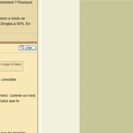
ensivement ? Pourquoi
ksson a voulu se
un Drogba à 50%. En
 un rouge à Kaka
as concéder
ement : comme ce n'est
t plus que le