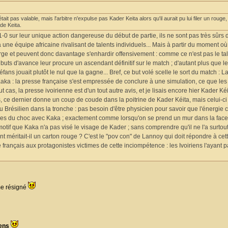
ait pas valable, mais l'arbitre n'expulse pas Kader Keita alors qu'il aurait pu lui filer un rouge,
de Keita.
-0 sur leur unique action dangereuse du début de partie, ils ne sont pas très sûrs 
une équipe africaine rivalisant de talents individuels... Mais à partir du moment où l
arge et peuvent donc davantage s'enhardir offensivement : comme ce n'est pas le tal
uts d'avance leur procure un ascendant définitif sur le match ; d'autant plus que l
ans jouait plutôt le nul que la gagne... Bref, ce but volé scelle le sort du match : 
 Kaka : la presse française s'est empressée de conclure à une simulation, ce que le
cas, la presse ivoirienne est d'un tout autre avis, et je lisais encore hier Kader Kéi
, ce dernier donne un coup de coude dans la poitrine de Kader Kéita, mais celui-ci
Brésilien dans la tronche : pas besoin d'être physicien pour savoir que l'énergie 
es du choc avec Kaka ; exactement comme lorsqu'on se prend un mur dans la face
 motif que Kaka n'a pas visé le visage de Kader ; sans comprendre qu'il ne l'a surtou
dent méritait-il un carton rouge ? C'est le "pov con" de Lannoy qui doit répondre à cet
e français aux protagonistes victimes de cette inciompétence : les Ivoiriens l'ayant 
ime résigné
iens