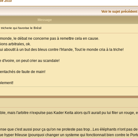
de 2010
Voir le sujet précédent
Message
cherie qui favorise le Brésil
du monde, le débat ne concerne pas à remettre cela en cause.
ions arbitrales, ok.
 aboutit à un but des bleus contre l'Irlande, Tout le monde cria à la triche!
e d'ivoire, on peut crier au scandale!
t entachés de faute de main!
mplement!
ble, mais l'arbitre n'expulse pas Kader Keita alors qu'il aurait pu lui filer un rouge
e pense que c'est aussi pour ça qu'on ne proteste pas trop...Les éléphants n'ont pas d
que hyper frileuse (pourquoi changer un systeme qui fonctionnait bien contre le Port