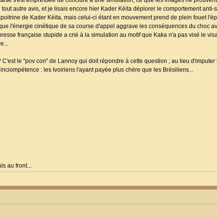
nçaise s'est empressée de conclure à une simulation, ce que les images ne prouven
 tout autre avis, et je lisais encore hier Kader Kéita déplorer le comportement anti-s
oitrine de Kader Kéita, mais celui-ci étant en mouvement prend de plein fouet l'é
ir que l'énergie cinétique de sa course d'appel aggrave les conséquences du choc 
esse française stupide a crié à la simulation au motif que Kaka n'a pas visé le vi
e...
 ? C'est le "pov con" de Lannoy qui doit répondre à cette question ; au lieu d'impute
 inciompétence : les Ivoiriens l'ayant payée plus chère que les Brésiliens...
s au front...