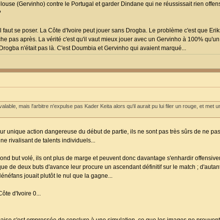
pelouse (Gervinho) contre le Portugal et garder Dindane qui ne réussissait rien off
?
l faut se poser. La Côte d'Ivoire peut jouer sans Drogba. Le problème c'est que Eri
roche pas après. La vérité c'est qu'il vaut mieux jouer avec un Gervinho à 100% qu'
 Drogba n'était pas là. C'est Doumbia et Gervinho qui avaient marqué...
valable, mais l'arbitre n'expulse pas Kader Keita alors qu'il aurait pu lui filer un rouge, et met
ur unique action dangereuse du début de partie, ils ne sont pas très sûrs de ne p
e rivalisant de talents individuels...
econd but volé, ils ont plus de marge et peuvent donc davantage s'enhardir offensiv
que de deux buts d'avance leur procure un ascendant définitif sur le match ; d'autan
néfans jouait plutôt le nul que la gagne...
ôte d'Ivoire 0...