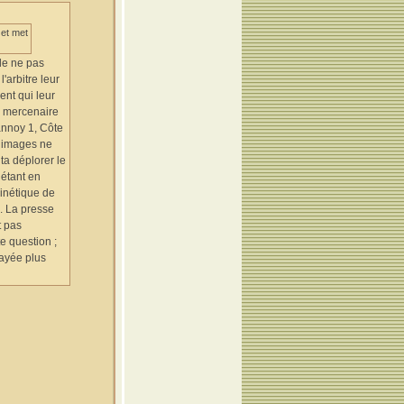
 et met
de ne pas
'arbitre leur
ent qui leur
e mercenaire
Lannoy 1, Côte
s images ne
ta déplorer le
 étant en
cinétique de
. La presse
t pas
te question ;
payée plus