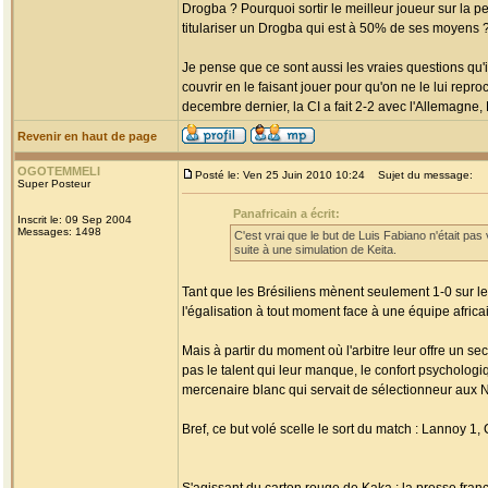
Drogba ? Pourquoi sortir le meilleur joueur sur la 
titulariser un Drogba qui est à 50% de ses moyens 
Je pense que ce sont aussi les vraies questions qu'i
couvrir en le faisant jouer pour qu'on ne le lui rep
decembre dernier, la CI a fait 2-2 avec l'Allemagne,
Revenir en haut de page
OGOTEMMELI
Posté le: Ven 25 Juin 2010 10:24
Sujet du message:
Super Posteur
Panafricain a écrit:
Inscrit le: 09 Sep 2004
Messages: 1498
C'est vrai que le but de Luis Fabiano n'était pas 
suite à une simulation de Keita.
Tant que les Brésiliens mènent seulement 1-0 sur le
l'égalisation à tout moment face à une équipe africain
Mais à partir du moment où l'arbitre leur offre un s
pas le talent qui leur manque, le confort psychologi
mercenaire blanc qui servait de sélectionneur aux Né
Bref, ce but volé scelle le sort du match : Lannoy 1, C