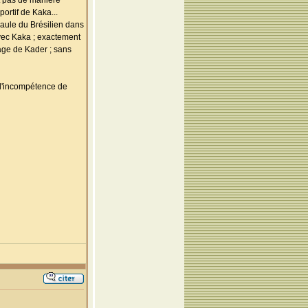
t pas de manière
portif de Kaka...
paule du Brésilien dans
avec Kaka ; exactement
sage de Kader ; sans
r l'incompétence de