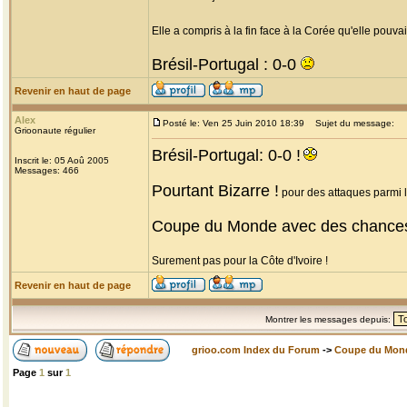
Elle a compris à la fin face à la Corée qu'elle pouvait
Brésil-Portugal : 0-0
Revenir en haut de page
Alex
Posté le: Ven 25 Juin 2010 18:39
Sujet du message:
Grioonaute régulier
Brésil-Portugal: 0-0 !
Inscrit le: 05 Aoû 2005
Messages: 466
Pourtant Bizarre !
pour des attaques parmi le
Coupe du Monde avec des chance
Surement pas pour la Côte d'Ivoire !
Revenir en haut de page
Montrer les messages depuis:
grioo.com Index du Forum
->
Coupe du Mon
Page
1
sur
1