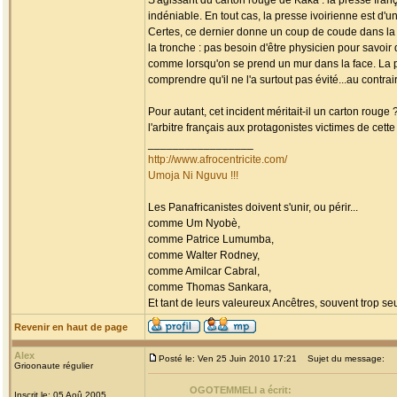
S'agissant du carton rouge de Kaka : la presse fra
indéniable. En tout cas, la presse ivoirienne est d'un
Certes, ce dernier donne un coup de coude dans la p
la tronche : pas besoin d'être physicien pour savo
comme lorsqu'on se prend un mur dans la face. La pr
comprendre qu'il ne l'a surtout pas évité...au contrair
Pour autant, cet incident méritait-il un carton rouge
l'arbitre français aux protagonistes victimes de cette
_________________
http://www.afrocentricite.com/
Umoja Ni Nguvu !!!
Les Panafricanistes doivent s'unir, ou périr...
comme Um Nyobè,
comme Patrice Lumumba,
comme Walter Rodney,
comme Amilcar Cabral,
comme Thomas Sankara,
Et tant de leurs valeureux Ancêtres, souvent trop seul
Revenir en haut de page
Alex
Posté le: Ven 25 Juin 2010 17:21
Sujet du message:
Grioonaute régulier
OGOTEMMELI a écrit:
Inscrit le: 05 Aoû 2005