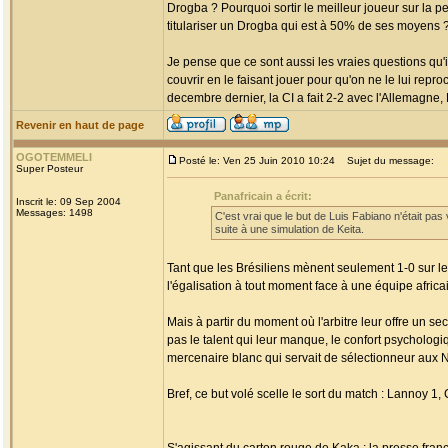
Drogba ? Pourquoi sortir le meilleur joueur sur la 
titulariser un Drogba qui est à 50% de ses moyens 
Je pense que ce sont aussi les vraies questions qu'i
couvrir en le faisant jouer pour qu'on ne le lui rep
decembre dernier, la CI a fait 2-2 avec l'Allemagne,
Revenir en haut de page
OGOTEMMELI
Posté le: Ven 25 Juin 2010 10:24
Sujet du message:
Super Posteur
Panafricain a écrit:
Inscrit le: 09 Sep 2004
Messages: 1498
C'est vrai que le but de Luis Fabiano n'était pas 
suite à une simulation de Keita.
Tant que les Brésiliens mènent seulement 1-0 sur le
l'égalisation à tout moment face à une équipe africain
Mais à partir du moment où l'arbitre leur offre un s
pas le talent qui leur manque, le confort psychologi
mercenaire blanc qui servait de sélectionneur aux Né
Bref, ce but volé scelle le sort du match : Lannoy 1, C