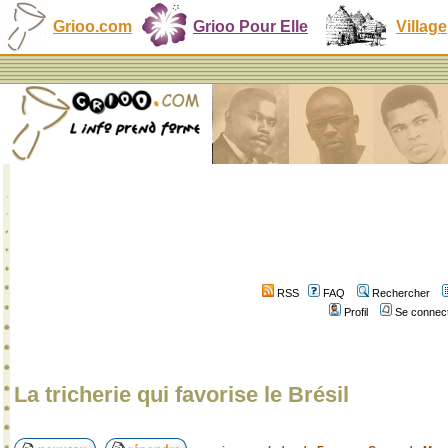
Grioo.com
Grioo Pour Elle
Village
RSS
FAQ
Rechercher
Profil
Se connect
La tricherie qui favorise le Brésil