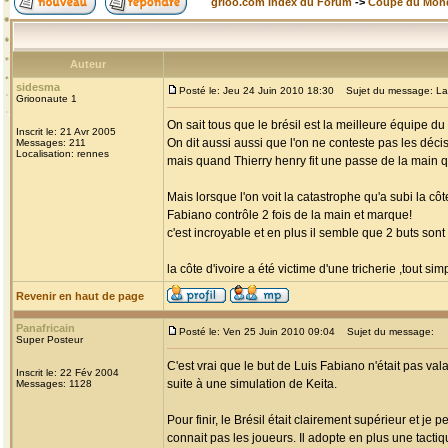
grioo.com Index du Forum
->
Coupe du Mon
Auteur
sidesma
Posté le: Jeu 24 Juin 2010 18:30
Sujet du message: La tri
Grioonaute 1
On sait tous que le brésil est la meilleure équipe 
Inscrit le: 21 Avr 2005
On dit aussi aussi que l'on ne conteste pas les décis
Messages: 211
Localisation: rennes
mais quand Thierry henry fit une passe de la main qui
Mais lorsque l'on voit la catastrophe qu'a subi la côt
Fabiano contrôle 2 fois de la main et marque!
c'est incroyable et en plus il semble que 2 buts son
la côte d'ivoire a été victime d'une tricherie ,tout si
Revenir en haut de page
Panafricain
Posté le: Ven 25 Juin 2010 09:04
Sujet du message:
Super Posteur
C'est vrai que le but de Luis Fabiano n'était pas vala
Inscrit le: 22 Fév 2004
suite à une simulation de Keita.
Messages: 1128
Pour finir, le Brésil était clairement supérieur et j
connait pas les joueurs. Il adopte en plus une tacti