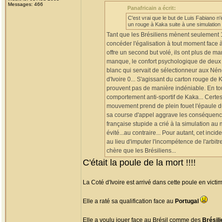
Messages: 466
Panafricain a écrit:
C'est vrai que le but de Luis Fabiano n'ét
un rouge à Kaka suite à une simulation 
Tant que les Brésiliens mènent seulement 1
concéder l'égalisation à tout moment face à 
offre un second but volé, ils ont plus de m
manque, le confort psychologique de deux b
blanc qui servait de sélectionneur aux Nénéf
d'Ivoire 0... S'agissant du carton rouge de
prouvent pas de manière indéniable. En tout 
comportement anti-sportif de Kaka... Certes
mouvement prend de plein fouet l'épaule du 
sa course d'appel aggrave les conséquenc
française stupide a crié à la simulation au
évité...au contraire... Pour autant, cet inci
au lieu d'imputer l'incompétence de l'arbitr
chère que les Brésiliens...
C'était la poule de la mort !!!!
La Coté d'Ivoire est arrivé dans cette poule en vict
Elle a raté sa qualification face au
Portugal
Elle a voulu jouer face au Brésil comme des
Brésil