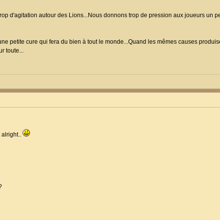
 trop d'agitation autour des Lions...Nous donnons trop de pression aux joueurs un 
 une petite cure qui fera du bien à tout le monde...Quand les mêmes causes produise
r toute...
alright..
?