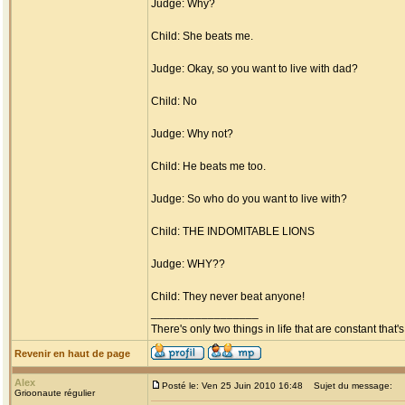
Judge: Why?
Child: She beats me.
Judge: Okay, so you want to live with dad?
Child: No
Judge: Why not?
Child: He beats me too.
Judge: So who do you want to live with?
Child: THE INDOMITABLE LIONS
Judge: WHY??
Child: They never beat anyone!
_________________
There's only two things in life that are constant tha
Revenir en haut de page
Alex
Posté le: Ven 25 Juin 2010 16:48
Sujet du message:
Grioonaute régulier