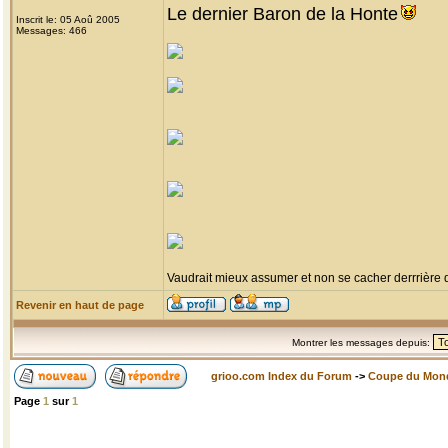
Le dernier Baron de la Honte
Inscrit le: 05 Aoû 2005
Messages: 466
Vaudrait mieux assumer et non se cacher derrrière
Revenir en haut de page
Montrer les messages depuis:
grioo.com Index du Forum
->
Coupe du Mon
Page
1
sur
1