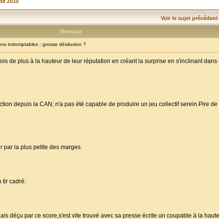
de 2010
Voir le sujet précédent
Message
s indomptables : grosse désilusion ?
 de plus à la hauteur de leur réputation en créant la surprise en s'inclinant dans 
ion depuis la CAN; n'a pas été capable de produire un jeu collectif serein.Pire d
 par la plus petite des marges.
 tir cadré:
ais déçu par ce score,s'est vite trouvé avec sa presse écrite un coupable à la hau