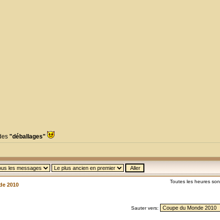
 des
"déballages"
Toutes les heures so
de 2010
Sauter vers: