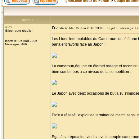
grioo.com Index du Forum
->
Coupe du Mon
Auteur
Alex
Posté le: Mar 15 Juin 2010 13:00
Sujet du message: Lion
Grioonaute régulier
Les Lions Indomptables du Cameroun, ont été une fois
Inscrit le: 05 Aoû 2005
partaient favoris face au Japon :
Messages: 466
La cameroun,équipe en éternel rodage et reconstruct
bien combinées à ce niveau de la compétition :
Le Japon avec deux occasions de but,a su s'imposer
Eto'o a réalisé l'exploit de terminer ce match sans un
Egal à sa réputation vindicative,le peuple cameroun