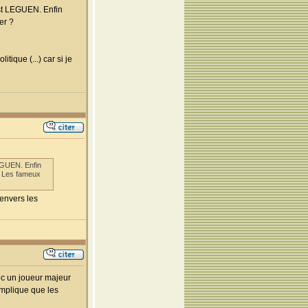
est LEGUEN. Enfin
er ?
tique (...) car si je
EGUEN. Enfin
 ? Les fameux
 envers les
ec un joueur majeur
implique que les