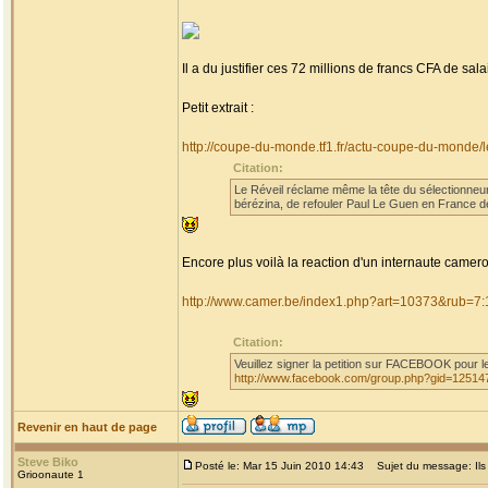
Il a du justifier ces 72 millions de francs CFA de s
Petit extrait :
http://coupe-du-monde.tf1.fr/actu-coupe-du-monde
Citation:
Le Réveil réclame même la tête du sélectionneur 
bérézina, de refouler Paul Le Guen en France dè
Encore plus voilà la reaction d'un internaute camero
http://www.camer.be/index1.php?art=10373&rub=7:
Citation:
Veuillez signer la petition sur FACEBOOK pour
http://www.facebook.com/group.php?gid=1251
Revenir en haut de page
Steve Biko
Posté le: Mar 15 Juin 2010 14:43
Sujet du message: Ils s
Grioonaute 1