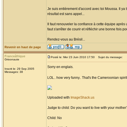
Je suis entièrement d'accord avec toi Moussa. Il ya
résultat est sans appel...
Il faut renouveler la confiance à cette équipe après
faut s'arrêter de courir et réfléchir une bonne fois pou
Rendez-vous au Brésil...
Revenir en haut de page
Franceàfrique
Posté le: Mer 23 Juin 2010 17:50
Sujet du message:
Grioonaute
Sorry en englais.
Inscrit le: 29 Sep 2005
Messages: 38
LOL.. how very funny.. That's the Cameroonian spirit 
Uploaded with
ImageShack.us
Judge to child: Do you want to live with your mother
Child: No