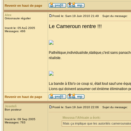
Revenir en haut de page
Alex
Posté le: Sam 19 Juin 2010 21:49
Sujet du message:
Grioonaute régulier
Le Cameroun rentre !!!
Inscrit le: 05 Aoû 2005
Messages: 466
Pathétique,individualiste,statique,c'est sans pan
réaliste.
La bande à Eto'o ce coup si, était tout sauf une équ
Lions qui doivent assumer cet énième élimination pr
Revenir en haut de page
Joseleñ
Posté le: Sam 19 Juin 2010 22:06
Sujet du message:
Bon posteur
Moussa l'Africain a écrit:
Inscrit le: 09 Sep 2005
Messages: 763
Mais ça implique que les autorités camerounaise