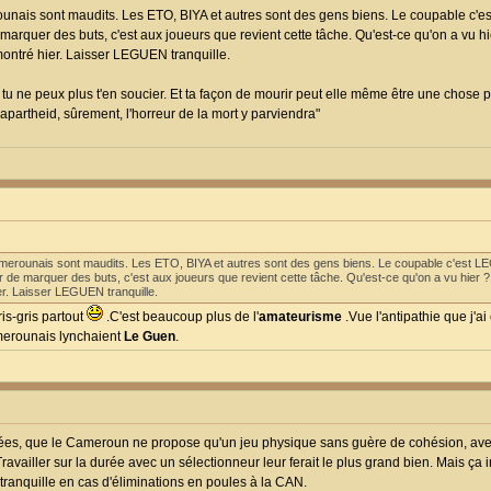
rounais sont maudits. Les ETO, BIYA et autres sont des gens biens. Le coupable c'
 marquer des buts, c'est aux joueurs que revient cette tâche. Qu'est-ce qu'on a vu hi
ontré hier. Laisser LEGUEN tranquille.
, tu ne peux plus t'en soucier. Et ta façon de mourir peut elle même être une chose poli
'apartheid, sûrement, l'horreur de la mort y parviendra"
camerounais sont maudits. Les ETO, BIYA et autres sont des gens biens. Le coupable c'est L
ur de marquer des buts, c'est aux joueurs que revient cette tâche. Qu'est-ce qu'on a vu hier
er. Laisser LEGUEN tranquille.
ris-gris partout
.C'est beaucoup plus de l'
amateurisme
.Vue l'antipathie que j'ai
Camerounais lynchaient
Le Guen
.
nées, que le Cameroun ne propose qu'un jeu physique sans guère de cohésion, av
vailler sur la durée avec un sélectionneur leur ferait le plus grand bien. Mais ça 
ranquille en cas d'éliminations en poules à la CAN.