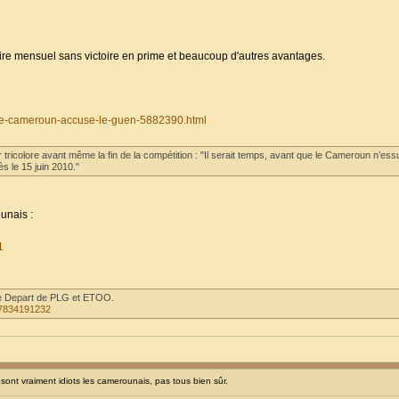
alaire mensuel sans victoire en prime et beaucoup d'autres avantages.
/le-cameroun-accuse-le-guen-5882390.html
tricolore avant même la fin de la compétition : "Il serait temps, avant que le Cameroun n’ess
s le 15 juin 2010."
unais :
1
 le Depart de PLG et ETOO.
47834191232
ont vraiment idiots les camerounais, pas tous bien sûr.