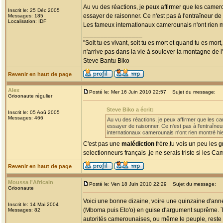
Au vu des réactions, je peux affirmer que les came
Inscrit le: 25 Déc 2005
essayer de raisonner. Ce n'est pas à l'entraîneur de
Messages: 185
Localisation: IDF
Les fameux internationaux camerounais n'ont rien m
_________________
"Soit tu es vivant, soit tu es mort et quand tu es mort
n'arrive pas dans la vie à soulever la montagne de l
Steve Bantu Biko
Revenir en haut de page
Alex
Posté le: Mer 16 Juin 2010 22:57
Sujet du message:
Grioonaute régulier
Steve Biko a écrit:
Inscrit le: 05 Aoû 2005
Messages: 466
Au vu des réactions, je peux affirmer que les 
essayer de raisonner. Ce n'est pas à l'entraîne
internationaux camerounais n'ont rien montré hi
C'est pas une
malédiction
frère,tu vois un peu les g
selectionneurs français ,je ne serais triste si les 
Revenir en haut de page
Moussa l'Africain
Posté le: Ven 18 Juin 2010 22:29
Sujet du message:
Grioonaute
Voici une bonne dizaine, voire une quinzaine d'an
Inscrit le: 14 Mai 2004
(Mboma puis Eto'o) en guise d'argument suprême. Tra
Messages: 82
autorités camerounaises, ou même le peuple, reste t