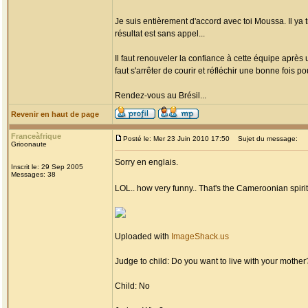
Je suis entièrement d'accord avec toi Moussa. Il ya
résultat est sans appel...
Il faut renouveler la confiance à cette équipe après
faut s'arrêter de courir et réfléchir une bonne fois pou
Rendez-vous au Brésil...
Revenir en haut de page
Franceàfrique
Posté le: Mer 23 Juin 2010 17:50
Sujet du message:
Grioonaute
Sorry en englais.
Inscrit le: 29 Sep 2005
Messages: 38
LOL.. how very funny.. That's the Cameroonian spirit 
Uploaded with
ImageShack.us
Judge to child: Do you want to live with your mother
Child: No