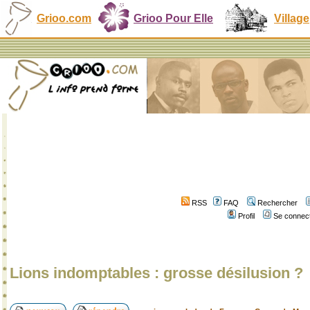
Grioo.com
Grioo Pour Elle
Village
RSS
FAQ
Rechercher
Profil
Se connect
Lions indomptables : grosse désilusion ?