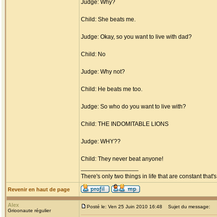
Judge: Why?
Child: She beats me.
Judge: Okay, so you want to live with dad?
Child: No
Judge: Why not?
Child: He beats me too.
Judge: So who do you want to live with?
Child: THE INDOMITABLE LIONS
Judge: WHY??
Child: They never beat anyone!
_________________
There's only two things in life that are constant tha
Revenir en haut de page
Alex
Posté le: Ven 25 Juin 2010 16:48
Sujet du message:
Grioonaute régulier