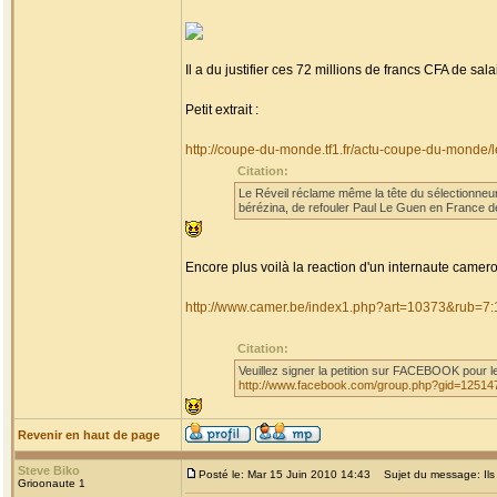
Il a du justifier ces 72 millions de francs CFA de s
Petit extrait :
http://coupe-du-monde.tf1.fr/actu-coupe-du-monde
Citation:
Le Réveil réclame même la tête du sélectionneur 
bérézina, de refouler Paul Le Guen en France dè
Encore plus voilà la reaction d'un internaute camero
http://www.camer.be/index1.php?art=10373&rub=7:
Citation:
Veuillez signer la petition sur FACEBOOK pour
http://www.facebook.com/group.php?gid=1251
Revenir en haut de page
Steve Biko
Posté le: Mar 15 Juin 2010 14:43
Sujet du message: Ils s
Grioonaute 1