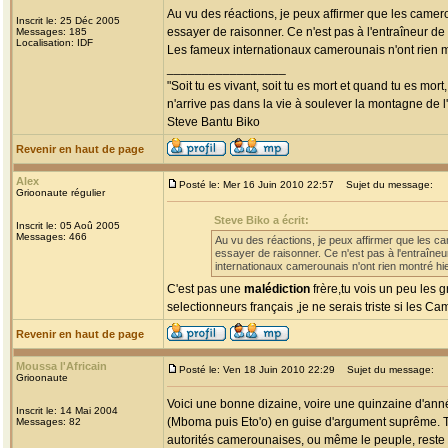
Au vu des réactions, je peux affirmer que les came
Inscrit le: 25 Déc 2005
essayer de raisonner. Ce n'est pas à l'entraîneur de
Messages: 185
Localisation: IDF
Les fameux internationaux camerounais n'ont rien m
_________________
"Soit tu es vivant, soit tu es mort et quand tu es mort
n'arrive pas dans la vie à soulever la montagne de l
Steve Bantu Biko
Revenir en haut de page
Alex
Posté le: Mer 16 Juin 2010 22:57
Sujet du message:
Grioonaute régulier
Steve Biko a écrit:
Inscrit le: 05 Aoû 2005
Messages: 466
Au vu des réactions, je peux affirmer que les 
essayer de raisonner. Ce n'est pas à l'entraîne
internationaux camerounais n'ont rien montré hi
C'est pas une
malédiction
frère,tu vois un peu les g
selectionneurs français ,je ne serais triste si les 
Revenir en haut de page
Moussa l'Africain
Posté le: Ven 18 Juin 2010 22:29
Sujet du message:
Grioonaute
Voici une bonne dizaine, voire une quinzaine d'an
Inscrit le: 14 Mai 2004
(Mboma puis Eto'o) en guise d'argument suprême. Tra
Messages: 82
autorités camerounaises, ou même le peuple, reste t