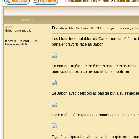
grioo.com Index du Forum
->
Coupe du Mon
Auteur
Alex
Posté le: Mar 15 Juin 2010 13:00
Sujet du message: Lion
Grioonaute régulier
Les Lions Indomptables du Cameroun, ont été une fois
Inscrit le: 05 Aoû 2005
partaient favoris face au Japon :
Messages: 466
La cameroun,équipe en éternel rodage et reconstruct
bien combinées à ce niveau de la compétition :
Le Japon avec deux occasions de but,a su s'imposer
Eto'o a réalisé l'exploit de terminer ce match sans un
Egal à sa réputation vindicative,le peuple cameroun