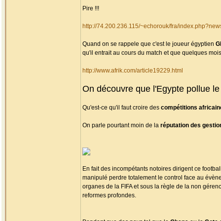
Pire !!!
http://74.200.236.115/~echorouk/fra/index.php?ne
Quand on se rappele que c'est le joueur égyptien
G
qu'il entrait au cours du match et que quelques moi
http://www.afrik.com/article19229.html
On découvre que l'Egypte pollue le 
Qu'est-ce qu'il faut croire des
compétitions africain
On parle pourtant moin de la
réputation des gestio
En fait des incompétants notoires dirigent ce footba
manipulé perdre totalement le control face au évène
organes de la FIFA et sous la règle de la non géren
reformes profondes.