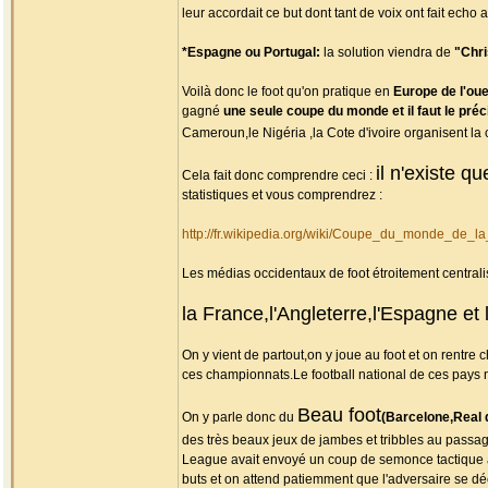
leur accordait ce but dont tant de voix ont fait echo
*Espagne ou Portugal:
la solution viendra de
"Chri
Voilà donc le foot qu'on pratique en
Europe de l'ou
gagné
une seule coupe du monde et il faut le pré
Cameroun,le Nigéria ,la Cote d'ivoire organisent l
il n'existe q
Cela fait donc comprendre ceci :
statistiques et vous comprendrez :
http://fr.wikipedia.org/wiki/Coupe_du_monde_de_l
Les médias occidentaux de foot étroitement centrali
la France,l'Angleterre,l'Espagne e
On y vient de partout,on y joue au foot et on rentre
ces championnats.Le football national de ces pays 
Beau foot
On y parle donc du
(Barcelone,Real 
des très beaux jeux de jambes et tribbles au passage.
League avait envoyé un coup de semonce tactique av
buts et on attend patiemment que l'adversaire se d