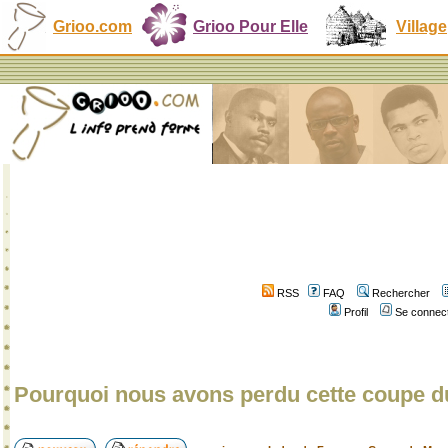
Grioo.com
Grioo Pour Elle
Village
RSS
FAQ
Rechercher
Profil
Se connect
Pourquoi nous avons perdu cette coupe 