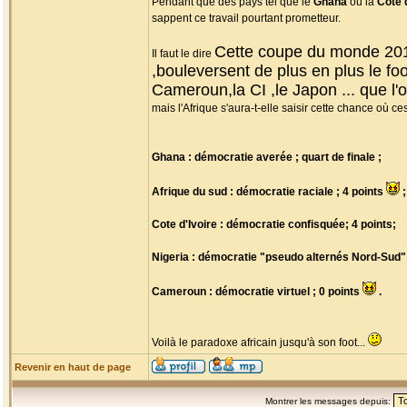
Pendant que des pays tel que le
Ghana
ou la
Cote 
sappent ce travail pourtant prometteur.
Cette coupe du monde 2010 
Il faut le dire
,bouleversent de plus en plus le fo
Cameroun,la CI ,le Japon ... que 
mais l'Afrique s'aura-t-elle saisir cette chance où 
Ghana : démocratie averée ; quart de finale ;
Afrique du sud : démocratie raciale ; 4 points
;
Cote d'Ivoire : démocratie confisquée; 4 points;
Nigeria : démocratie "pseudo alternés Nord-Sud" 
Cameroun : démocratie virtuel ; 0 points
.
Voilà le paradoxe africain jusqu'à son foot...
Revenir en haut de page
Montrer les messages depuis: