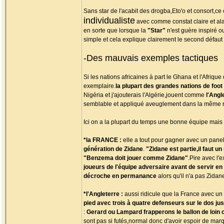
Sans star de l'acabit des drogba,Eto'o et consort,ce c
individualiste
avec comme constat claire et al
en sorte que lorsque la
"Star"
n'est guère inspiré ou
simple et cela explique clairement le second défaut t
-Des mauvais exemples tactiques
Si les nations africaines à part le Ghana et l'Afriqu
exemplaire.
la plupart des grandes nations de foot
Nigéria et j'ajouterais l'Algérie,jouent comme
l'Angl
semblable et appliqué aveuglement dans la même 
Ici on a la plupart du temps une bonne équipe mais t
*la FRANCE :
elle a tout pour gagner avec un pan
génération de Zidane
.
"Zidane est partie,il faut
"Benzema doit jouer comme Zidane"
.Pire avec l'
joueurs de l'équipe adversaire avant de servir en
décroche en permanance
alors qu'il n'a pas Zida
*l'Angleterre :
aussi ridicule que la France avec un
pied avec trois à quatre defenseurs sur le dos j
:
Gerard ou Lampard frapperons le ballon de loin
sont pas si futés,normal donc d'avoir espoir de mar