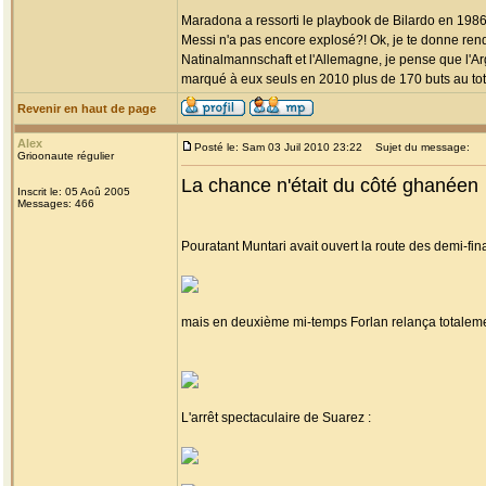
Maradona a ressorti le playbook de Bilardo en 1986. 
Messi n'a pas encore explosé?! Ok, je te donne ren
Natinalmannschaft et l'Allemagne, je pense que l'Ar
marqué à eux seuls en 2010 plus de 170 buts au tot
Revenir en haut de page
Alex
Posté le: Sam 03 Juil 2010 23:22
Sujet du message:
Grioonaute régulier
La chance n'était du côté ghanéen
Inscrit le: 05 Aoû 2005
Messages: 466
Pouratant Muntari avait ouvert la route des demi-fina
mais en deuxième mi-temps Forlan relança totaleme
L'arrêt spectaculaire de Suarez :