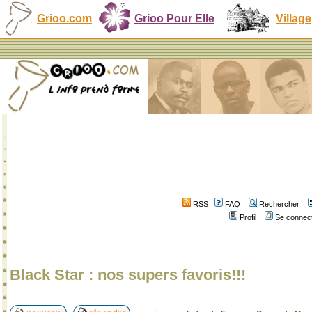
Grioo.com
Grioo Pour Elle
Village
RSS
FAQ
Rechercher
Profil
Se connect
Black Star : nos supers favoris!!!