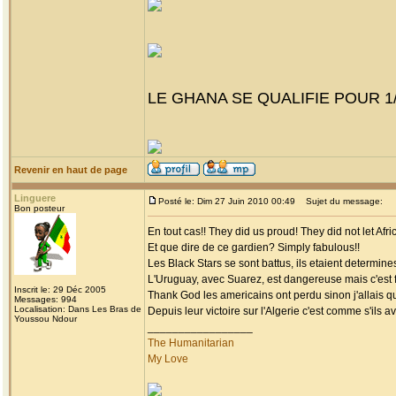
LE GHANA SE QUALIFIE POUR 1/
Revenir en haut de page
Linguere
Posté le: Dim 27 Juin 2010 00:49
Sujet du message:
Bon posteur
En tout cas!! They did us proud! They did not let Afr
Et que dire de ce gardien? Simply fabulous!!
Les Black Stars se sont battus, ils etaient determine
L'Uruguay, avec Suarez, est dangereuse mais c'est f
Inscrit le: 29 Déc 2005
Thank God les americains ont perdu sinon j'allais qui
Messages: 994
Localisation: Dans Les Bras de
Depuis leur victoire sur l'Algerie c'est comme s'ils 
Youssou Ndour
_________________
The Humanitarian
My Love