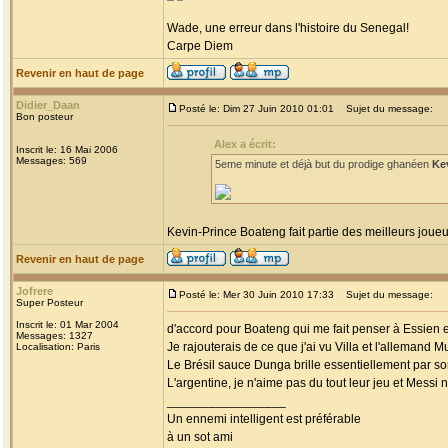
Wade, une erreur dans l'histoire du Senegal!
Carpe Diem
Revenir en haut de page
Didier_Daan
Posté le: Dim 27 Juin 2010 01:01
Sujet du message:
Bon posteur
Alex a écrit:
Inscrit le: 16 Mai 2006
Messages: 569
5eme minute et déjà but du prodige ghanéen
Ke
Kevin-Prince Boateng fait partie des meilleurs joue
Revenir en haut de page
Jofrere
Posté le: Mer 30 Juin 2010 17:33
Sujet du message:
Super Posteur
Inscrit le: 01 Mar 2004
d'accord pour Boateng qui me fait penser à Essien en
Messages: 1327
Je rajouterais de ce que j'ai vu Villa et l'allemand Mu
Localisation: Paris
Le Brésil sauce Dunga brille essentiellement par son 
L'argentine, je n'aime pas du tout leur jeu et Messi
_________________
Un ennemi intelligent est préférable
à un sot ami