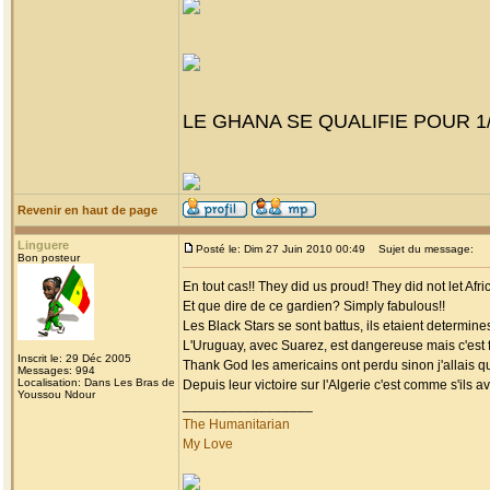
LE GHANA SE QUALIFIE POUR 1/
Revenir en haut de page
Linguere
Posté le: Dim 27 Juin 2010 00:49
Sujet du message:
Bon posteur
En tout cas!! They did us proud! They did not let Afr
Et que dire de ce gardien? Simply fabulous!!
Les Black Stars se sont battus, ils etaient determine
L'Uruguay, avec Suarez, est dangereuse mais c'est f
Inscrit le: 29 Déc 2005
Thank God les americains ont perdu sinon j'allais qui
Messages: 994
Localisation: Dans Les Bras de
Depuis leur victoire sur l'Algerie c'est comme s'ils 
Youssou Ndour
_________________
The Humanitarian
My Love