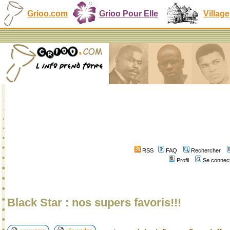
Grioo.com
Grioo Pour Elle
Village
RSS
FAQ
Rechercher
Profil
Se connect
Black Star : nos supers favoris!!!