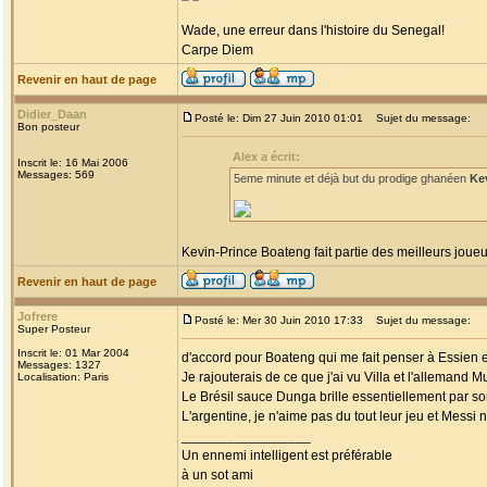
Wade, une erreur dans l'histoire du Senegal!
Carpe Diem
Revenir en haut de page
Didier_Daan
Posté le: Dim 27 Juin 2010 01:01
Sujet du message:
Bon posteur
Alex a écrit:
Inscrit le: 16 Mai 2006
Messages: 569
5eme minute et déjà but du prodige ghanéen
Ke
Kevin-Prince Boateng fait partie des meilleurs joue
Revenir en haut de page
Jofrere
Posté le: Mer 30 Juin 2010 17:33
Sujet du message:
Super Posteur
Inscrit le: 01 Mar 2004
d'accord pour Boateng qui me fait penser à Essien en
Messages: 1327
Je rajouterais de ce que j'ai vu Villa et l'allemand Mu
Localisation: Paris
Le Brésil sauce Dunga brille essentiellement par son 
L'argentine, je n'aime pas du tout leur jeu et Messi
_________________
Un ennemi intelligent est préférable
à un sot ami