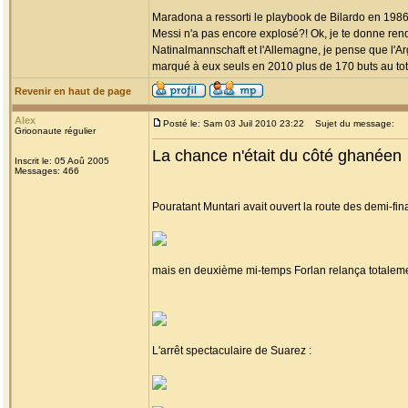
Maradona a ressorti le playbook de Bilardo en 1986. 
Messi n'a pas encore explosé?! Ok, je te donne ren
Natinalmannschaft et l'Allemagne, je pense que l'Ar
marqué à eux seuls en 2010 plus de 170 buts au tot
Revenir en haut de page
Alex
Posté le: Sam 03 Juil 2010 23:22
Sujet du message:
Grioonaute régulier
La chance n'était du côté ghanéen
Inscrit le: 05 Aoû 2005
Messages: 466
Pouratant Muntari avait ouvert la route des demi-fina
mais en deuxième mi-temps Forlan relança totaleme
L'arrêt spectaculaire de Suarez :