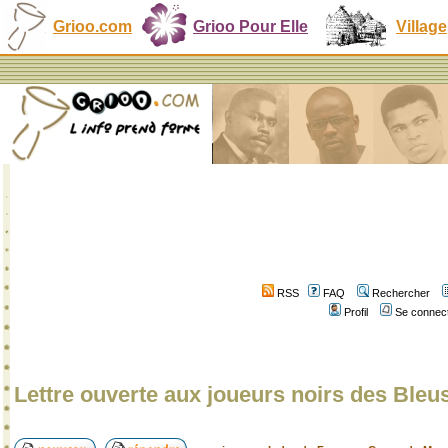
Grioo.com
Grioo Pour Elle
Village
RSS
FAQ
Rechercher
Profil
Se connect
Lettre ouverte aux joueurs noirs des Bleu