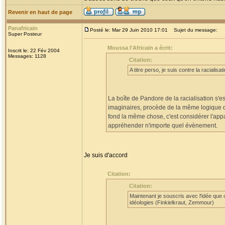
Revenir en haut de page
Panafricain
Posté le: Mar 29 Juin 2010 17:01
Sujet du message:
Super Posteur
Moussa l'Africain a écrit:
Inscrit le: 22 Fév 2004
Messages: 1128
Citation:
A titre perso, je suis contre la racialis
La boîte de Pandore de la racialisation s'es
imaginaires, procède de la même logique qu
fond la même chose, c'est considérer l'app
appréhender n'importe quel évènement.
Je suis d'accord
Citation:
Citation:
Maintenant je souscris avec l'idée que ce
idéologies (Finkielkraut, Zemmour)