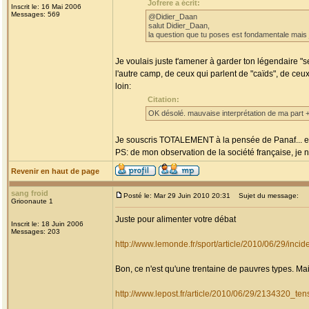
Jofrere a écrit:
Inscrit le: 16 Mai 2006
Messages: 569
@Didier_Daan
salut Didier_Daan,
la question que tu poses est fondamentale mais j
Je voulais juste t'amener à garder ton légendaire "sen
l'autre camp, de ceux qui parlent de "caïds", de ceux
loin:
Citation:
OK désolé. mauvaise interprétation de ma part
Je souscris TOTALEMENT à la pensée de Panaf... et d
PS: de mon observation de la société française, je n'
Revenir en haut de page
sang froid
Posté le: Mar 29 Juin 2010 20:31
Sujet du message:
Grioonaute 1
Juste pour alimenter votre débat
Inscrit le: 18 Juin 2006
Messages: 203
http://www.lemonde.fr/sport/article/2010/06/29/inci
Bon, ce n'est qu'une trentaine de pauvres types. Mai
http://www.lepost.fr/article/2010/06/29/2134320_t