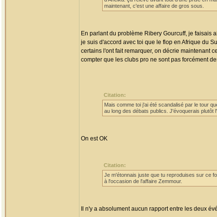
maintenant, c'est une affaire de gros sous.
En parlant du problème Ribery Gourcuff, je faisais 
je suis d'accord avec toi que le flop en Afrique du
certains l'ont fait remarquer, on décrie maintenant
compter que les clubs pro ne sont pas forcément de
Citation:
Mais comme toi j'ai été scandalisé par le tour que
au long des débats publics. J'évoquerais plutôt l
On est OK
Citation:
Je m'étonnais juste que tu reproduises sur ce f
à l'occasion de l'affaire Zemmour.
Il n'y a absolument aucun rapport entre les deux é