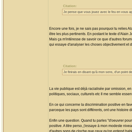
Citation:
Je pense que vous jouez avec le feu en vous app
Encore une fois, je ne sais pas pourquoi tu relies A
être les plus pertinents. En postant le texte d'Alain
Mais ça m'intéresse de savoir ce que d'autres forumis
qui essaye d'analyser les choses objectivement et d
Citation:
Je finirais en disant qu'à mon sens, d'un point de 
La vie publique est déjà racialisée par omission, en c
politiques, sociaux, culturels etc Il me semble esse
En ce qui concerne la discrimination positive en fa
parceque les pays sont différents, ont une histoire di
Enfin une question. Quand tu parles "d'oeuvrer pour l
positive. A titre perso, j'essaye à mon modeste nivea
d'autres sons de cloche que ceux qu'on entend habi