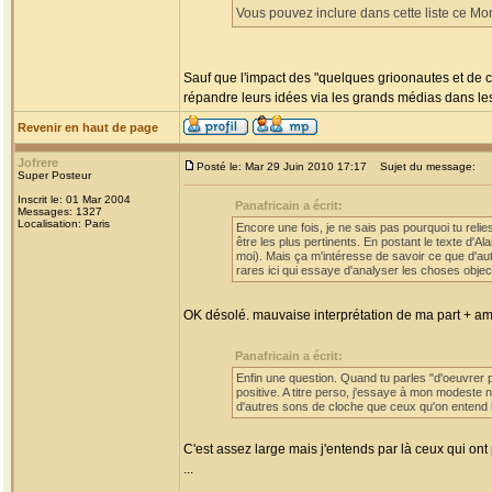
Vous pouvez inclure dans cette liste ce Mo
Sauf que l'impact des "quelques grioonautes et de 
répandre leurs idées via les grands médias dans lesq
Revenir en haut de page
Jofrere
Posté le: Mar 29 Juin 2010 17:17
Sujet du message:
Super Posteur
Inscrit le: 01 Mar 2004
Panafricain a écrit:
Messages: 1327
Localisation: Paris
Encore une fois, je ne sais pas pourquoi tu reli
être les plus pertinents. En postant le texte d'A
moi). Mais ça m'intéresse de savoir ce que d'aut
rares ici qui essaye d'analyser les choses objec
OK désolé. mauvaise interprétation de ma part + 
Panafricain a écrit:
Enfin une question. Quand tu parles "d'oeuvrer po
positive. A titre perso, j'essaye à mon modeste n
d'autres sons de cloche que ceux qu'on entend h
C'est assez large mais j'entends par là ceux qui ont
...
_________________