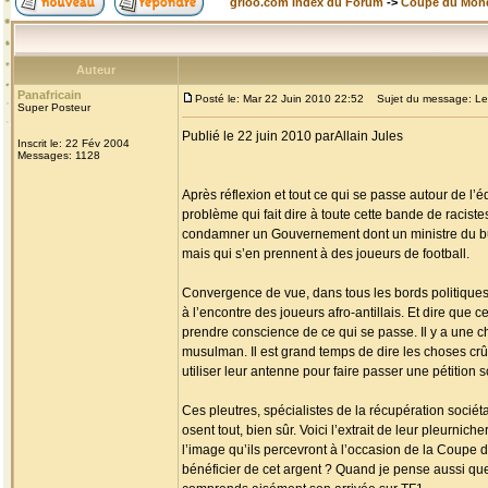
grioo.com Index du Forum
->
Coupe du Mon
Auteur
Panafricain
Posté le: Mar 22 Juin 2010 22:52
Sujet du message: Lett
Super Posteur
Publié le 22 juin 2010 parAllain Jules
Inscrit le: 22 Fév 2004
Messages: 1128
Après réflexion et tout ce qui se passe autour de l’éq
problème qui fait dire à toute cette bande de racist
condamner un Gouvernement dont un ministre du budge
mais qui s’en prennent à des joueurs de football.
Convergence de vue, dans tous les bords politiques,
à l’encontre des joueurs afro-antillais. Et dire que 
prendre conscience de ce qui se passe. Il y a une c
musulman. Il est grand temps de dire les choses crû
utiliser leur antenne pour faire passer une pétition 
Ces pleutres, spécialistes de la récupération sociét
osent tout, bien sûr. Voici l’extrait de leur pleurnic
l’image qu’ils percevront à l’occasion de la Coupe 
bénéficier de cet argent ? Quand je pense aussi que 