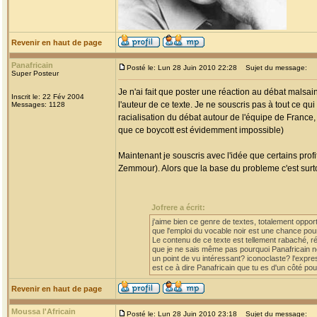
Revenir en haut de page
Panafricain
Posté le: Lun 28 Juin 2010 22:28
Sujet du message:
Super Posteur
Je n'ai fait que poster une réaction au débat malsa
Inscrit le: 22 Fév 2004
l'auteur de ce texte. Je ne souscris pas à tout ce qui
Messages: 1128
racialisation du débat autour de l'équipe de France,
que ce boycott est évidemment impossible)
Maintenant je souscris avec l'idée que certains profit
Zemmour). Alors que la base du probleme c'est surt
Jofrere a écrit:
j'aime bien ce genre de textes, totalement opportu
que l'emploi du vocable noir est une chance pour 
Le contenu de ce texte est tellement rabaché, rép
que je ne sais même pas pourquoi Panafricain no
un point de vu intéressant? iconoclaste? l'expr
est ce à dire Panafricain que tu es d'un côté pour
Revenir en haut de page
Moussa l'Africain
Posté le: Lun 28 Juin 2010 23:18
Sujet du message: