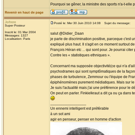
Pourquoi se gêner, la ministre des sports n'a-t-elle
Revenir en haut de page
Jofrere
Posté le: Mer 30 Juin 2010 14:08
Sujet du message:
Super Posteur
Inscrit le: 01 Mar 2004
salut @Didier_Daan
Messages: 1327
je parle de discrimination positive, parceque c'est u
Localisation: Paris
expliqué plus haut. Il s'agit en ce moment surtout d
François Héran etc ... qui sont pour. Je pourrai citer 
Contre les « statistiques ethniques ».
Concernant ma supposée objectivité(ce qui n'a d'aill
psychodrames qui sont symptômatiques de la façon d
phases de turbulence, Zemmour ou l'équipe de France
épiphénomènes purement médiatiques. Mais sur le
Je suis l'actualité mais j'ai une préférence pour le 
On peut en parler. Finkielkraut a dit ça ou ça dans te
_________________
Un ennemi intelligent est préférable
à un sot ami
agir en penseur, penser en homme d'action