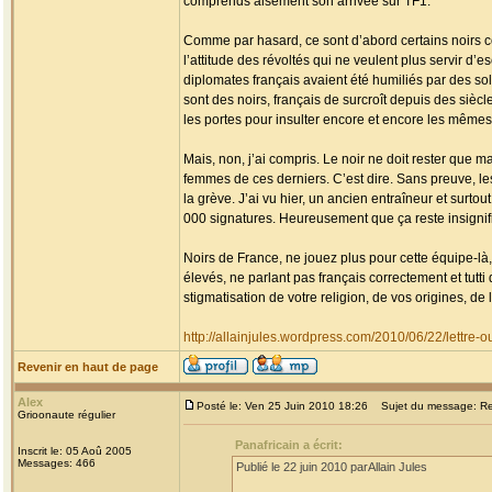
comprends aisément son arrivée sur TF1.
Comme par hasard, ce sont d’abord certains noirs c
l’attitude des révoltés qui ne veulent plus servir d’
diplomates français avaient été humiliés par des sol
sont des noirs, français de surcroît depuis des sièc
les portes pour insulter encore et encore les mêmes,
Mais, non, j’ai compris. Le noir ne doit rester que m
femmes de ces derniers. C’est dire. Sans preuve, les
la grève. J’ai vu hier, un ancien entraîneur et surto
000 signatures. Heureusement que ça reste insignif
Noirs de France, ne jouez plus pour cette équipe-là,
élevés, ne parlant pas français correctement et tutti qu
stigmatisation de votre religion, de vos origines, d
http://allainjules.wordpress.com/2010/06/22/lettre-
Revenir en haut de page
Alex
Posté le: Ven 25 Juin 2010 18:26
Sujet du message: Re: 
Grioonaute régulier
Panafricain a écrit:
Inscrit le: 05 Aoû 2005
Messages: 466
Publié le 22 juin 2010 parAllain Jules