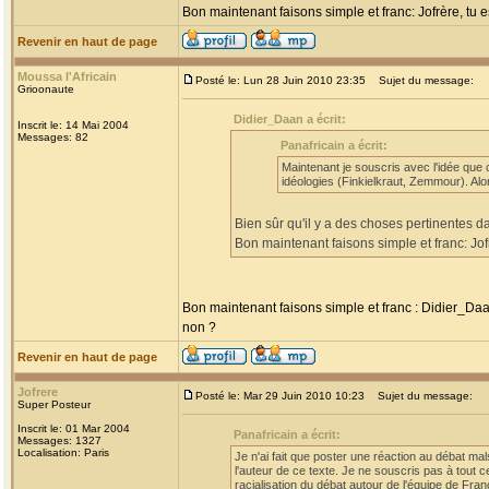
Bon maintenant faisons simple et franc: Jofrère, tu
Revenir en haut de page
Moussa l'Africain
Posté le: Lun 28 Juin 2010 23:35
Sujet du message:
Grioonaute
Didier_Daan a écrit:
Inscrit le: 14 Mai 2004
Messages: 82
Panafricain a écrit:
Maintenant je souscris avec l'idée que ce
idéologies (Finkielkraut, Zemmour). Al
Bien sûr qu'il y a des choses pertinentes da
Bon maintenant faisons simple et franc: Jo
Bon maintenant faisons simple et franc : Didier_Daan
non ?
Revenir en haut de page
Jofrere
Posté le: Mar 29 Juin 2010 10:23
Sujet du message:
Super Posteur
Inscrit le: 01 Mar 2004
Panafricain a écrit:
Messages: 1327
Localisation: Paris
Je n'ai fait que poster une réaction au débat m
l'auteur de ce texte. Je ne souscris pas à tout c
racialisation du débat autour de l'équipe de Fran