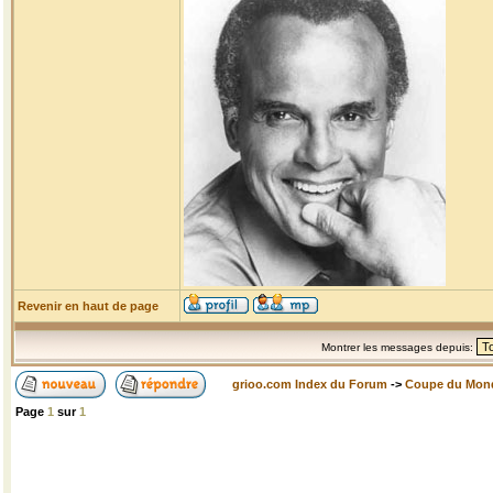
Revenir en haut de page
Montrer les messages depuis:
grioo.com Index du Forum
->
Coupe du Mon
Page
1
sur
1