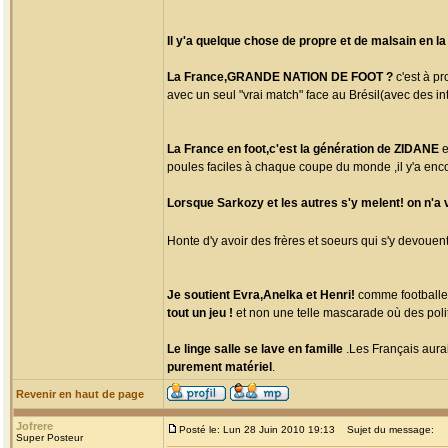
Il y'a quelque chose de propre et de malsain en la
La France,GRANDE NATION DE FOOT ?
c'est à pr
avec un seul "vrai match" face au Brésil(avec des int
La France en foot,c'est la génération de ZIDANE
e
poules faciles à chaque coupe du monde ,il y'a enco
Lorsque Sarkozy et les autres s'y melent! on n'a 
Honte d'y avoir des frères et soeurs qui s'y devouent
Je soutient Evra,Anelka et Henri!
comme footballeu
tout un jeu !
et non une telle mascarade où des poli
Le linge salle se lave en famille
.Les Français aurai
purement matériel
.
Revenir en haut de page
Jofrere
Posté le: Lun 28 Juin 2010 19:13
Sujet du message:
Super Posteur