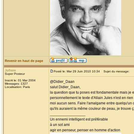
Revenir en haut de page
Jofrere
Posté le: Mar 29 Juin 2010 10:34
Sujet du message:
Super Posteur
Inscrit le: 01 Mar 2004
@Didier_Daan
Messages: 1327
salut Didier_Daan,
Localisation: Paris
la question que tu poses est fondamentale mais je en
personnellement le texte d'Allain Jules n'est en rien 
moi aucun sens. Faire l'amalgame entre quelqu'un qu
qu'ils auraient la même couleur de peau, je trouve 
_________________
Un ennemi intelligent est préférable
à un sot ami
agir en penseur, penser en homme d'action