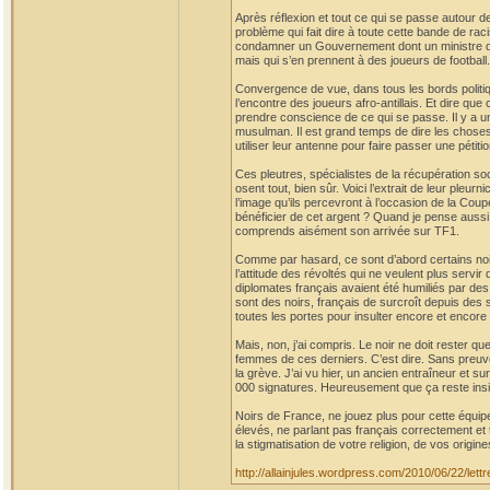
Après réflexion et tout ce qui se passe autour de 
problème qui fait dire à toute cette bande de ra
condamner un Gouvernement dont un ministre du bu
mais qui s’en prennent à des joueurs de football.
Convergence de vue, dans tous les bords politiqu
l’encontre des joueurs afro-antillais. Et dire qu
prendre conscience de ce qui se passe. Il y a un
musulman. Il est grand temps de dire les choses
utiliser leur antenne pour faire passer une pétiti
Ces pleutres, spécialistes de la récupération soc
osent tout, bien sûr. Voici l’extrait de leur pleu
l’image qu’ils percevront à l’occasion de la Co
bénéficier de cet argent ? Quand je pense aussi 
comprends aisément son arrivée sur TF1.
Comme par hasard, ce sont d’abord certains noi
l’attitude des révoltés qui ne veulent plus servi
diplomates français avaient été humiliés par des 
sont des noirs, français de surcroît depuis des
toutes les portes pour insulter encore et encore
Mais, non, j’ai compris. Le noir ne doit rester q
femmes de ces derniers. C’est dire. Sans preuve,
la grève. J’ai vu hier, un ancien entraîneur et su
000 signatures. Heureusement que ça reste insig
Noirs de France, ne jouez plus pour cette équipe
élevés, ne parlant pas français correctement et tutt
la stigmatisation de votre religion, de vos origi
http://allainjules.wordpress.com/2010/06/22/lett